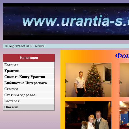
08 Aug 2026 Sat 08:07 - Москва
Фот
Навигация
Главная
Урантия
Скачать Книгу Урантии
Библиотека Интересного
Ссылки
Статьи о здоровье
Гостевая
Обо мне