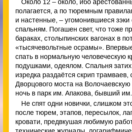
Около 12 – около, ибо арестованн
полагается, а по тюремным правилам
и настенные, – угомонившиеся зэки
спальням. Погашен свет, что тоже пр
бараках, столыпинских вагонах в по
«тысячевольтные осрамы». Впервые
спать в нормальную человеческую к
подушками, одеялом. Спальня затиха
изредка раздаётся скрип трамваев,
Дворцового моста на Волочаевскую 
ночь в парк им. Апакова, бывший им
Не спят одни новички, слишком эт
после тюрем, этапов, пересылок, ла
кровати, предвкушая любимую рабо
технические журналы, логарифмичес