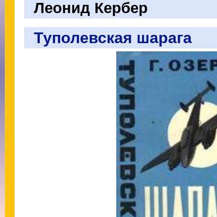
Леонид Кербер
Туполевская шарага