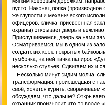
мягким ковровым дорожкам, направо,
пусто. Наконец попка (производное 
же глупости и механического испол
офицеров, кличка, присвоенная за
охраны) открывает дверь и вежливо 
Прислушиваемся, дверь за нами зам
Осматриваемся, мы в одном из зало
солдатских коек, покрытых байковы
тумбочка, на ней пачка папирос «Дук
несколько стульев. Сдвигаем их и с
Несколько минут сидим молча, сл
трансформация, происшедшая с нам
своё, хочется курить, сворачиваем 
обсуждаем, что дальше? Открываетс
охранник произносит что‑то вроде 