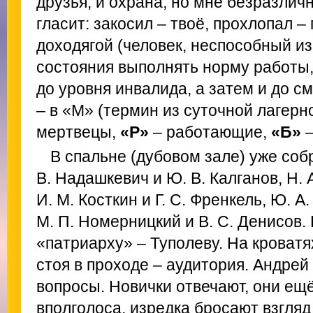
друзья, и охрана, но мне безразлич
гласит: закосил – твоё, прохлопал –
доходягой (человек, неспособный из
состояния выполнять норму работы
до уровня инвалида, а затем и до с
– в «М» (термин из суточной лагерн
мертвецы,
«Р»
– работающие,
«Б»
–
В спальне (дубовом зале) уже собр
В. Надашкевич и Ю. В. Калганов, Н. А
И. М. Косткин и Г. С. Френкель, Ю. А.
М. П. Номерницкий и В. С. Денисов. 
«патриарху» – Туполеву. На кроватях
стоя в проходе – аудитория. Андрей
вопросы. Новички отвечают, они ещё
вполголоса, изредка бросают взгляд 