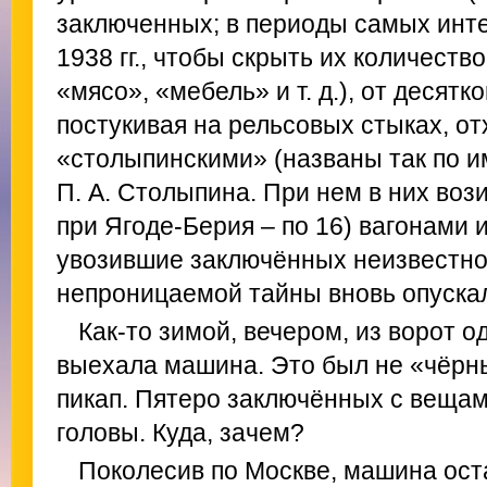
заключенных; в периоды самых инт
1938 гг., чтобы скрыть их количество
«мясо», «мебель» и т. д.), от десятк
постукивая на рельсовых стыках, от
«столыпинскими» (названы так по 
П. А. Столыпина. При нем в них вози
при Ягоде‑Берия – по 16) вагонами
увозившие заключённых неизвестно 
непроницаемой тайны вновь опускал
Как‑то зимой, вечером, из ворот 
выехала машина. Это был не «чёрн
пикап. Пятеро заключённых с вещам
головы. Куда, зачем?
Поколесив по Москве, машина ост