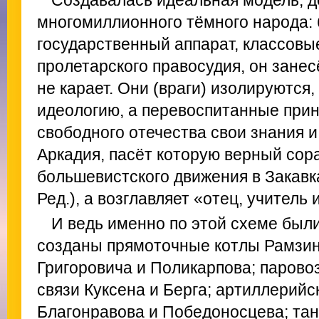
Создавалась идеальная модель, 
многомиллионного тёмного народа:
государственный аппарат, классовы
пролетарского правосудия, он зане
не карает. Они (враги) изолируются
идеологию, а перевоспитанные прин
свободного отечества свои знания и
Аркадия, пасёт которую верный сор
большевистского движения в Закавка
Ред.), а возглавляет «отец, учитель 
И ведь именно по этой схеме был
созданы прямоточные котлы Рамзин
Григоровича и Поликарпова; парово
связи Куксена и Берга; артиллерий
Благонравова и Победоносцева; тан