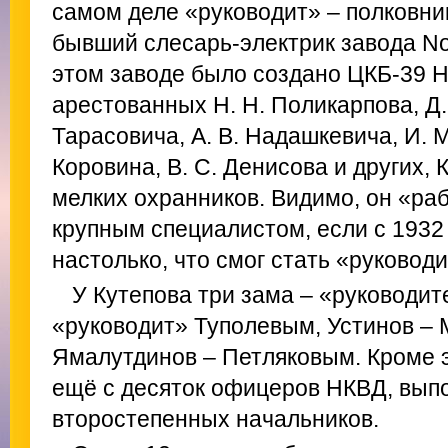
самом деле «руководит» – полковни
бывший слесарь‑электрик завода No 3
этом заводе было создано ЦКБ‑39 Н
арестованных Н. Н. Поликарпова, Д. 
Тарасовича, А. В. Надашкевича, И. М.
Коровина, В. С. Денисова и других, 
мелких охранников. Видимо, он «раб
крупным специалистом, если с 1932 
настолько, что смог стать «руковод
У Кутепова три зама – «руководит
«руководит» Туполевым, Устинов –
Ямалутдинов – Петляковым. Кроме э
ещё с десяток офицеров НКВД, вы
второстепенных начальников.