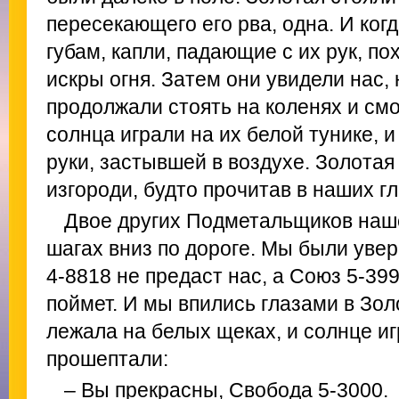
пересекающего его рва, одна. И ког
губам, капли, падающие с их рук, по
искры огня. Затем они увидели нас, 
продолжали стоять на коленях и смо
солнца играли на их белой тунике, 
руки, застывшей в воздухе. Золотая
изгороди, будто прочитав в наших г
Двое других Подметальщиков наше
шагах вниз по дороге. Мы были уве
4-8818 не предаст нас, а Союз 5-39
поймет. И мы впились глазами в Зол
лежала на белых щеках, и солнце иг
прошептали:
– Вы прекрасны, Свобода 5-3000.