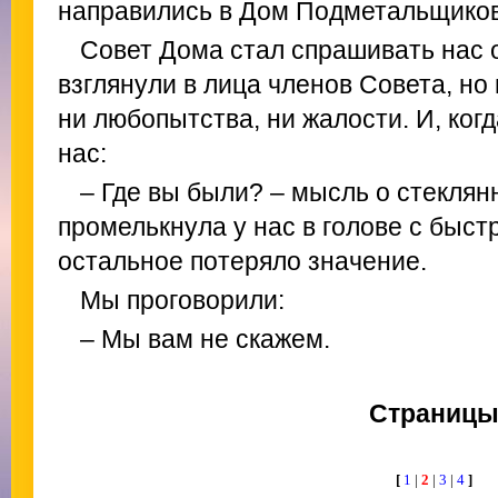
направились в Дом Подметальщиков
Совет Дома стал спрашивать нас 
взглянули в лица членов Совета, но 
ни любопытства, ни жалости. И, ко
нас:
– Где вы были? – мысль о стеклян
промелькнула у нас в голове с быст
остальное потеряло значение.
Мы проговорили:
– Мы вам не скажем.
Страниц
[
1
|
2
|
3
|
4
]