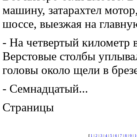
машину, затарахтел мотор
шоссе, выезжая на главную
- На четвертый километр ве
Верстовые столбы уплыва
головы около щели в брезе
- Семнадцатый...
Страницы
[
1
|
2
|
3
|
4
|
5
|
6
|
7
|
8
|
9
|