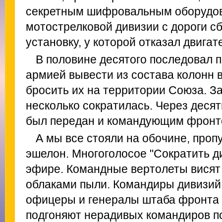
секретным шифровальным оборудов
мотострелковой дивизии с дороги с
установку, у которой отказал двигат
В половине десятого последовал 
армией вывести из состава колонн
бросить их на территории Союза. За
несколько сократилась. Через деся
был передан и командующим фронт
А мы все стояли на обочине, проп
эшелон. Многоголосое "Сократить д
эфире. Командные вертолеты вися
облаками пыли. Командиры дивизий
офицеры и генералы штаба фронта 
подгоняют нерадивых командиров по