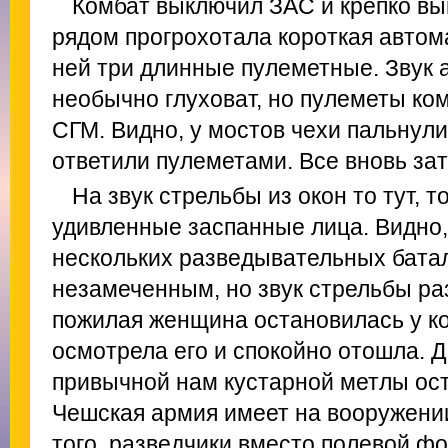
Комбат выключил ЗАС и крепко вы
рядом прогрохотала короткая автома
ней три длинные пулеметные. Звук 
необычно глуховат, но пулеметы ко
СГМ. Видно, у мостов чехи пальнули
ответили пулеметами. Все вновь зат
На звук стрельбы из окон то тут, 
удивленные заспанные лица. Видно,
нескольких разведывательных бата
незамеченным, но звук стрельбы раз
пожилая женщина остановилась у ко
осмотрела его и спокойно отошла. 
привычной нам кустарной метлы ост
Чешская армия имеет на вооружении
того, разведчики вместо полевой ф