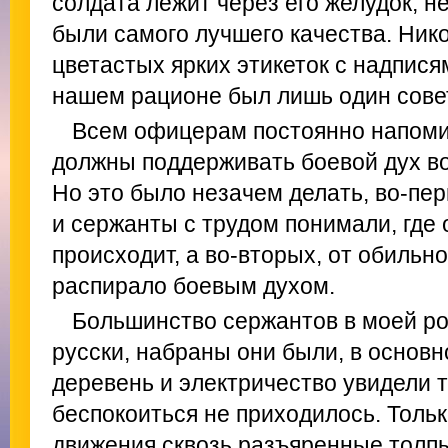
солдата лежит через его желудок, 
были самого лучшего качества. Нико
цветастых ярких этикеток с надпися
нашем рационе был лишь один совет
Всем офицерам постоянно напомин
должны поддерживать боевой дух во
Но это было незачем делать, во-пер
и сержанты с трудом понимали, где 
происходит, а во-вторых, от обильно
распирало боевым духом.
Большинство сержантов в моей ро
русски, набраны они были, в основн
деревень и электричество увидели т
беспокоиться не приходилось. Тольк
движения сквозь разъяренные толпы