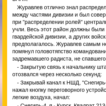
Журавлев отлично знал распредел
между частями дивизии и был совер
при "распределении ролей" централ
учли. Весь этот район должны были 
гвардейской дивизии, а других войск
предполагалось. Журавлев самым 
помянул головотяпство командовани
задремавшего радиста, не спавшего 
- Закрытую связь к начальнику шт
отозвался через несколько секунд:
- Закрывай канал к НШД, "Снегирь
нажал кнопку переговорного устрой
легкие воздуха, начал:
- Снегирь-4, я - Курск, Квадрат 213