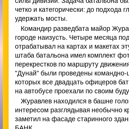
силы дивизии. Задача батальона б
четко и категорически: до подхода г
удержать мосты.
Командир разведбата майор Жура
городе наизусть. Четыре месяца по
отрабатывал на картах и макетах эт
штаба батальона имел комплект фо
перекрестков по маршруту движени
"Дунай" были проведены командно-
которых все двадцать офицеров бат
на автобусе проехали по своим бу
Журавлев находился в башне голов
интересом разглядывая необычно кр
заметил на фасаде старинного здан
БАНК.