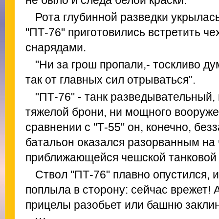
не было и следа белой краски.
Рота глубинной разведки укрылась 
"ПТ-76" приготовились встретить ч
снарядами.
"Ни за грош пропали,- тоскливо ду
так от главных сил отрываться".
"ПТ-76" - танк разведывательный,
тяжелой брони, ни мощного вооружен
сравнении с "Т-55" он, конечно, без
батальон оказался разорванным на 
приближающейся чешской танковой к
Ствол "ПТ-76" плавно опустился, 
поплыла в сторону: сейчас врежет! 
прицелы разобьет или башню заклин