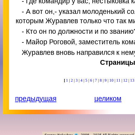
- Где командир у вас, нестыковка 
- А вот он,- указал молоденький со
которым Журавлев только что так м
- Кто он по должности и по званию
- Майор Роговой, заместитель ком
Журавлев вновь направился к нем
Страниц
[
1
|
2
|
3
|
4
|
5
|
6
|
7
|
8
|
9
|
10
|
11
|
12
|
1
предыдущая
целиком