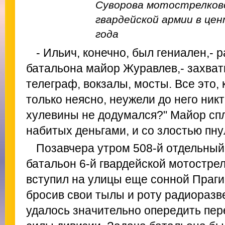
Суворова мотострелково
гвардейской армии в цен
года
- Ильич, конечно, был гениален,-
батальона майор Журавлев,- захвати
телеграф, вокзалы, мосты. Все это, 
только неясно, неужели до него ник
хулевины не додумался?" Майор спл
набитых деньгами, и со злостью пну
Позавчера утром 508-й отдельны
батальон 6-й гвардейской мотостре
вступил на улицы еще сонной Праги.
бросив свои тылы и роту радиоразве
удалось значительно опередить пер