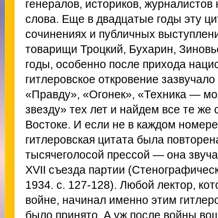
генералов, историков, журналистов 
слова. Еще в двадцатые годы эту ци
сочинениях и публичных выступлен
товарищи Троцкий, Бухарин, Зиновь
годы, особенно после прихода нацис
гитлеровское откровение зазвучало
«Правду», «Огонек», «Техника — м
звезду» тех лет и найдем все те же 
Востоке. И если не в каждом номере
гитлеровская цитата была повторен
тысячеголосой прессой — она звуча
XVII съезда партии (Стенографически
1934. с. 127-128). Любой лектор, ко
войне, начинал именно этим гитлер
было принято. А уж после войны вош