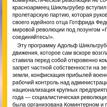
коммунистической революции не со
красноармеец Шикльгрубер вступил
пролетарскую партию, которая руко
своего идейного отца Готфрида Фед
мировой революции под лозунгом «П
соединяйтесь!».
Эту программу Адольф Шикльгруб
движения, которое сам вскоре возгл
ставила перед собой откровенно ко
запрет частной собственности на з
земли, конфискация прибылей воен
рабочий контроль над администраци
национализация крупных предприятий
года — социалистическая революци
была организована Коминтерном и 