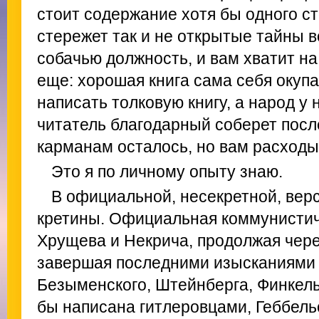
стоит содержание хотя бы одного с
стережет так и не открытые тайны 
собачью должность, и вам хватит н
еще: хорошая книга сама себя окупа
написать толковую книгу, а народ у
читатель благодарный соберет посл
карманам осталось, но вам расходы
Это я по личному опыту знаю.
В официальной, несекретной, вер
кретины. Официальная коммунистиче
Хрущева и Некрича, продолжая чер
завершая последними изысканиями 
Безыменского, Штейнберга, Финкель
бы написана гитлеровцами, Геббел