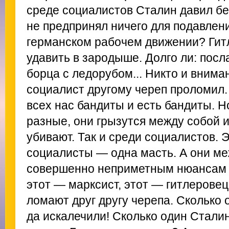
среде социалистов Сталин давил б
не предпринял ничего для подавлени
германском рабочем движении? Ги
удавить в зародыше. Долго ли: пос
борца с ледорубом... Никто и внима
социалист другому череп проломил.
всех нас бандиты и есть бандиты. 
разные, они грызутся между собой и
убивают. Так и среди социалистов. Э
социалисты — одна масть. А они ме
совершенно неприметным нюансам д
этот — марксист, этот — гитлеровец
ломают друг другу черепа. Сколько 
да искалечили! Сколько один Сталин