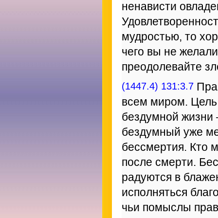
ненависти овладев
Удовлетворенност
мудростью, то хор
чего вы не желали
преодолевайте зл
(1447.4) 131:3.7
Пра
всем миром. Цель
бездумной жизни –
бездумный уже мер
бессмертия. Кто м
после смерти. Бес
радуются в блаже
исполняться благ
чьи помыслы прав