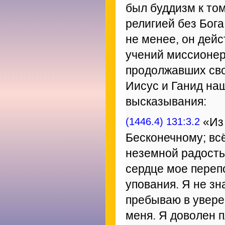
был буддизм к том
религией без Бога
не менее, он дей
учений миссионер
продолжавших сво
Иисус и Ганид на
высказывания:
(1446.4) 131:3.2
«Из 
Бесконечному; всё
неземной радость
сердце мое переп
упования. Я не зн
пребываю в увере
меня. Я доволен п