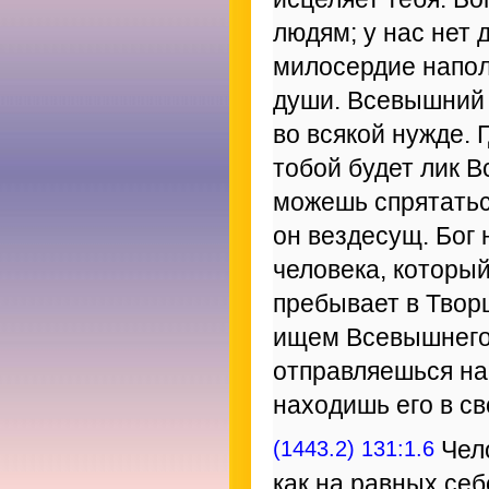
людям; у нас нет 
милосердие напол
души. Всевышний 
во всякой нужде. 
тобой будет лик В
можешь спрятаться
он вездесущ. Бог 
человека, который
пребывает в Твор
ищем Всевышнего,
отправляешься на 
находишь его в св
(1443.2) 131:1.6
Чело
как на равных себе