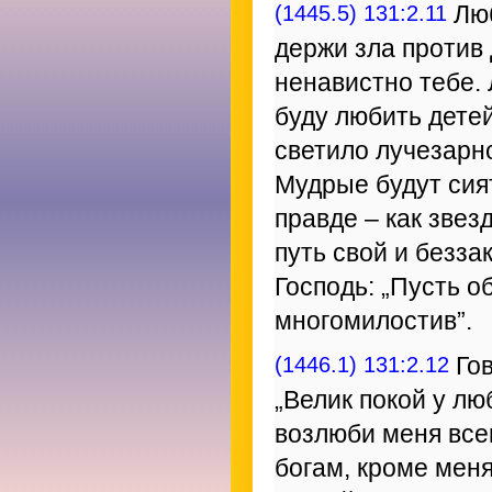
(1445.5) 131:2.11
Люб
держи зла против 
ненавистно тебе. 
буду любить детей
светило лучезарно
Мудрые будут сият
правде – как звез
путь свой и безз
Господь: „Пусть о
многомилостив”.
(1446.1) 131:2.12
Гов
„Велик покой у лю
возлюби меня все
богам, кроме меня