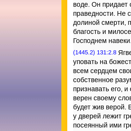
воде. Он придает
праведности. Не 
долиной смерти, п
благость и милосе
Господнем навеки
(1445.2) 131:2.8
Ягве
уповать на божест
всем сердцем свои
собственное разум
признавать его, и
верен своему слов
будет жив верой. 
у дверей лежит г
посеянный ими гр