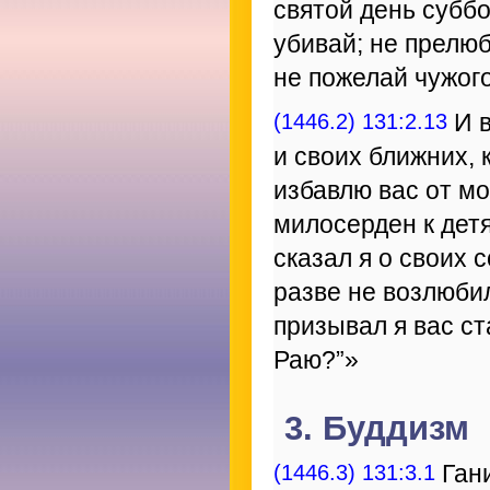
святой день суббо
убивай; не прелюб
не пожелай чужого
(1446.2) 131:2.13
И в
и своих ближних, 
избавлю вас от мо
милосерден к детя
сказал я о своих 
разве не возлюби
призывал я вас ст
Раю?”»
3. Буддизм
(1446.3) 131:3.1
Гани