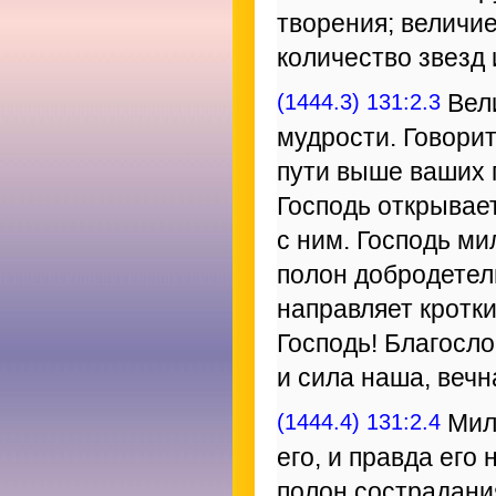
творения; величи
количество звезд 
(1444.3) 131:2.3
Вели
мудрости. Говорит
пути выше ваших 
Господь открывает
с ним. Господь ми
полон добродетели
направляет кротких
Господь! Благослов
и сила наша, вечн
(1444.4) 131:2.4
Мило
его, и правда его
полон сострадания