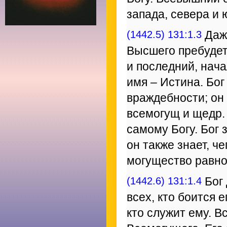
запада, севера и 
(1442.5) 131:1.3
Даже
Высшего пребудет
и последний, начал
имя – Истина. Бог
враждебности; он
всемогущ и щедр.
самому Богу. Бог 
он также знает, ч
могущество равно
(1442.6) 131:1.4
Бог 
всех, кто боится 
кто служит ему. В