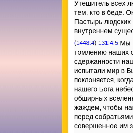
Утешитель всех л
тем, кто в беде. 
Пастырь людских п
внутреннем сущес
(1448.4) 131:4.5
Мы н
томлению наших с
сдержанности наш
испытали мир в Вы
поклоняется, когд
нашего Бога небес
обширных вселенн
жаждем, чтобы на
перед собратьями;
совершенное им з