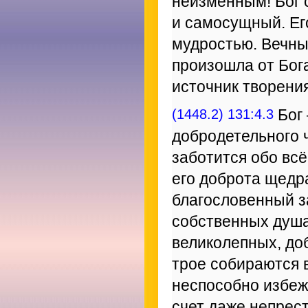
неизменным! Бог с
и самосущный. Ег
мудростью. Вечны
произошла от Бога
источник творения
(1448.2) 131:4.3
Бог 
добродетельного 
заботится обо всё
его доброта щедр
благословенный з
собственных душа
великолепных, до
трое собираются 
неспособно избеж
счет даже непрес