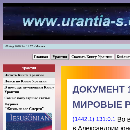
08 Aug 2026 Sat 11:57 - Москва
Главная
Урантия
Скачать Книгу Урантии
Библио
Урантия
Читать Книгу Урантии
Поиск по Книге Урантии
ДОКУМЕНТ 
В помощь изучающим Книгу
Урантии
Самые популярные статьи
МИРОВЫЕ 
Журнал
"Жизнь после Смерти"
(1442.1) 131:0.1
Во в
в Александрии юн