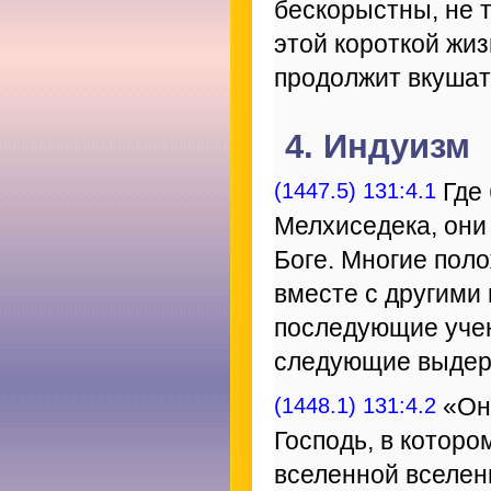
бескорыстны, не т
этой короткой жиз
продолжит вкушат
4. Индуизм
(1447.5) 131:4.1
Где 
Мелхиседека, они
Боге. Многие пол
вместе с другими
последующие учен
следующие выдер
(1448.1) 131:4.2
«Он 
Господь, в которо
вселенной вселен