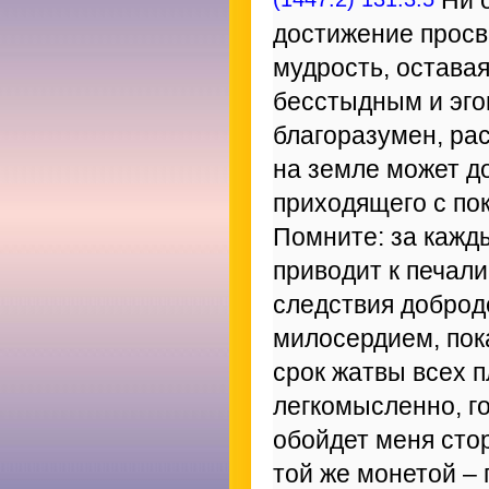
Ни о
достижение просв
мудрость, остава
бесстыдным и эгои
благоразумен, рас
на земле может д
приходящего с по
Помните: за кажд
приводит к печали
следствия доброд
милосердием, пока
срок жатвы всех п
легкомысленно, го
обойдет меня стор
той же монетой – 