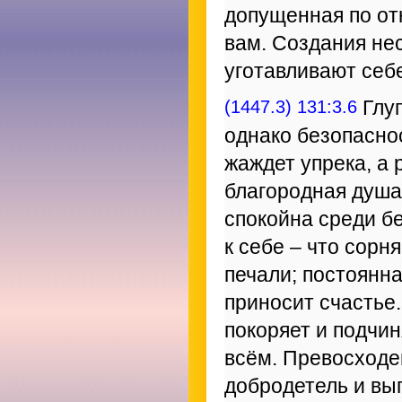
допущенная по от
вам. Создания не
уготавливают себ
(1447.3) 131:3.6
Глуп
однако безопаснос
жаждет упрека, а 
благородная душа
спокойна среди б
к себе – что сорн
печали; постоянн
приносит счастье.
покоряет и подчи
всём. Превосходе
добродетель и вып