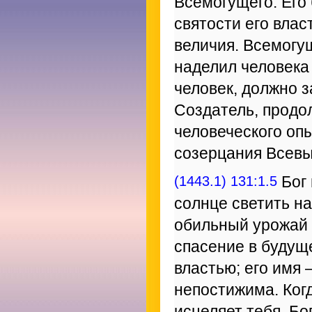
Всемогущего. Его
святости его влас
величия. Всемогу
наделил человека
человек, должно з
Создатель, продо
человеческого оп
созерцания Всевы
(1443.1) 131:1.5
Бог 
солнце светить н
обильный урожай 
спасение в будущ
властью; его имя 
непостижима. Ког
исцеляет тебя. Бо