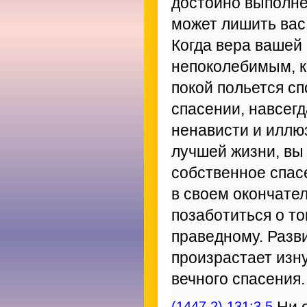
достойно выполне
может лишить вас
Когда вера вашей 
непоколебимым, ка
покой польется спо
спасении, навсегд
ненависти и иллюз
лучшей жизни, вы
собственное спас
в своем окончате
позаботиться о т
праведному. Разв
произрастает изну
вечного спасения.
(1447.2) 131:3.5