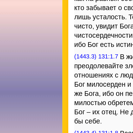
кто забывает о св
лишь усталость. Т
чисто, увидит Бог
чистосердечности
ибо Бог есть исти
(1443.3) 131:1.7
В жи
преодолевайте зл
отношениях с людь
Бог милосерден и
же Бога, ибо он п
милостью обретем
Бог – их отец. Не
бы себе.
(1443.4) 131:1.8