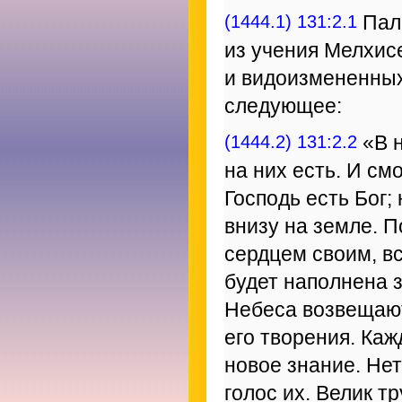
(1444.1) 131:2.1
Пале
из учения Мелхис
и видоизмененных
следующее:
(1444.2) 131:2.2
«В н
на них есть. И см
Господь есть Бог;
внизу на земле. П
сердцем своим, в
будет наполнена 
Небеса возвещают
его творения. Каж
новое знание. Нет
голос их. Велик т