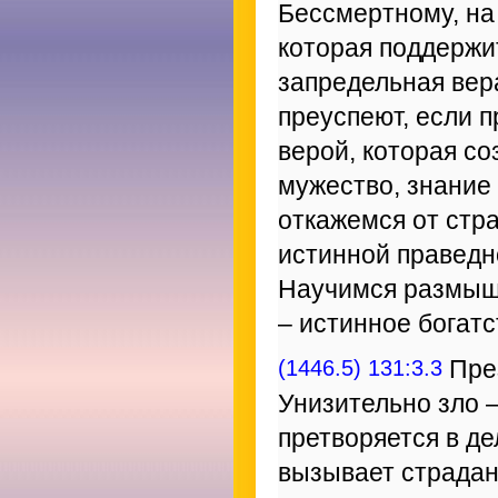
Бессмертному, на 
которая поддержит
запредельная вера
преуспеют, если п
верой, которая со
мужество, знание 
откажемся от стр
истинной праведн
Научимся размышл
– истинное богатс
(1446.5) 131:3.3
През
Унизительно зло –
претворяется в де
вызывает страдани