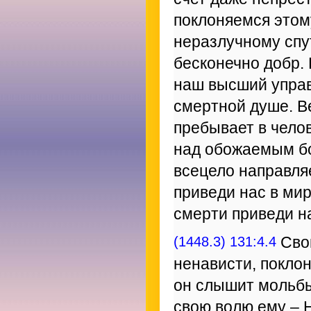
поклоняемся этом
неразлучному спу
бесконечно добр.
наш высший управ
смертной душе. В
пребывает в чело
над обожаемым бо
всецело направля
приведи нас в мир
смерти приведи н
(1448.3) 131:4.4
Сво
ненависти, покло
он слышит мольбы
свою волю ему – 