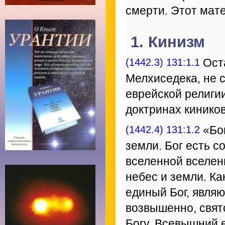
смерти. Этот мате
1. Кинизм
(1442.3) 131:1.1
Ост
Мелхиседека, не с
еврейской религи
доктринах кинико
(1442.4) 131:1.2
«Бог
земли. Бог есть с
вселенной вселен
небес и земли. Ка
единый Бог, явля
возвышенно, свят
Богу. Всевышний е