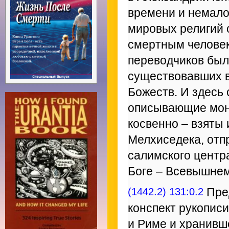
времени и немало 
мировых религий 
смертным человек
переводчиков был
существовавших в
Божеств. И здесь 
описывающие моно
косвенно – взяты
Мелхиседека, отп
салимского центр
Боге – Всевышнем
(1442.2) 131:0.2
Пред
конспект рукопис
и Риме и хранивше