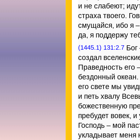
и не слабеют; иду
страха твоего. Гов
смущайся, ибо я –
да, я поддержу те
(1445.1) 131:2.7
Бог 
создал вселенские
Праведность его –
бездонный океан. 
его свете мы увид
и петь хвалу Все
божественную пре
пребудет вовек, и
Господь – мой пас
укладывает меня н