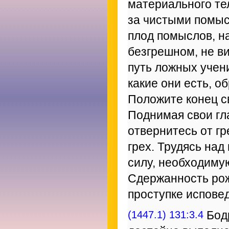
материального те
за чистыми помыс
плод помыслов, н
безгрешном, не ви
путь ложных учени
какие они есть, о
Положите конец с
Поднимая свои гл
отвернитесь от г
грех. Трудясь над
силу, необходиму
Сдержанность рож
проступке испове
(1447.1) 131:3.4
Бодр