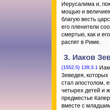
Иерусалима и, пок
мощью и величием
благую весть царс
его пленители соо
смертью, как и ег
распят в Риме.
3. Иаков Зе
(1552.5) 139:3.1
Иако
Зеведея, которых
стал апостолом, е
четырех детей и 
предместье Капер
вместе с младши