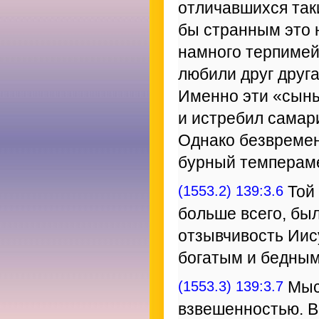
отличавшихся так
бы странным это 
намного терпимей 
любили друг друга
Именно эти «сыны
и истребил самар
Однако безвремен
бурный темпераме
(1553.2) 139:3.6
Той 
больше всего, был
отзывчивость Иису
богатым и бедным
(1553.3) 139:3.7
Мысл
взвешенностью. В