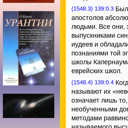
(1548.3) 139:0.3
Было
апостолов абсол
людьми. Все они,
выпускниками син
иудеев и облада
познаниями той э
школы Капернаума
еврейских школ.
(1548.4) 139:0.4
Когд
называют их «нев
означает лишь то
необученными до
методами раввинс
называемого высш