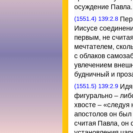
осуждение Павла.
(1551.4) 139:2.8
Перв
Иисусе соединени
первым, не считая
мечтателем, скол
с облаков самоза
увлечением внешн
будничный и проз
(1551.5) 139:2.9
Идя 
фигурально – либо
хвосте – «следуя 
апостолов он бы
считая Павла, он 
установления царс