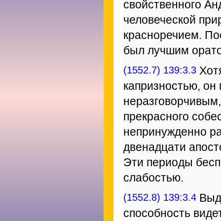
свойственного Ан
человеческой при
красноречием. По
был лучшим орато
(1552.7) 139:3.3
Хотя
капризностью, он
неразговорчивым,
прекрасного собе
непринужденно ра
двенадцати апост
Эти периоды бесп
слабостью.
(1552.8) 139:3.4
Выда
способность виде