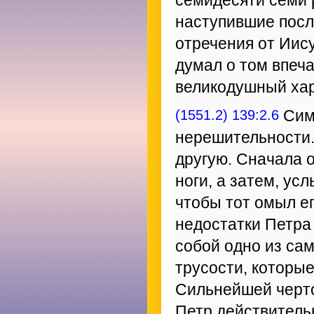
семидесяти семи 
наступившие посл
отречения от Иису
думал о том впеча
великодушный хар
(1551.2) 139:2.6
Симо
нерешительности.
другую. Сначала о
ноги, а затем, ус
чтобы тот омыл ег
недостатки Петра 
собой одно из са
трусости, которые
Сильнейшей черто
Петр действитель