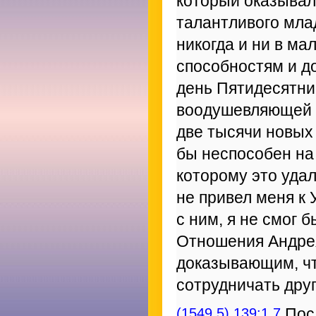
который оказывал
талантливого млад
никогда и ни в м
способностям и д
день Пятидесятниц
воодушевляющей п
две тысячи новых
бы неспособен на э
которому это удал
не привел меня к
с ним, я не смог б
Отношения Андрея
доказывающим, чт
сотрудничать друг
(1549.5) 139:1.7
Пос