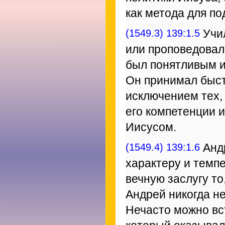
как метода для по
(1549.3) 139:1.5
Учил
или проповедовал 
был понятливым 
Он принимал быст
исключением тех, 
его компетенции 
Иисусом.
(1549.4) 139:1.6
Андр
характеру и темпе
вечную заслугу то
Андрей никогда н
Нечасто можно вс