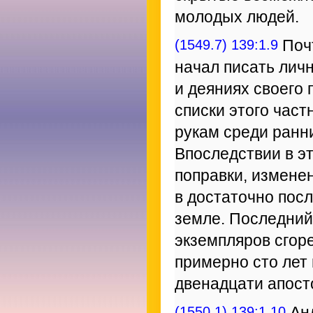
молодых людей.
(1549.7) 139:1.9
Почт
начал писать лич
и деяниях своего
списки этого част
рукам среди ранн
Впоследствии в э
поправки, изменен
в достаточно пос
земле. Последний
экземпляров сгор
примерно сто лет
двенадцати апост
(1550.1) 139:1.10
Анд