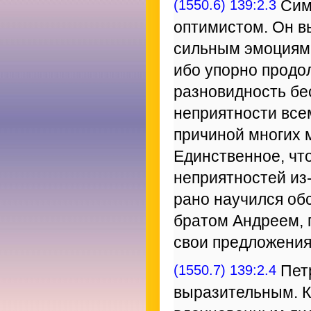
(1550.6) 139:2.3
Сим
оптимистом. Он в
сильным эмоциям.
ибо упорно продол
разновидность бе
неприятности все
причиной многих 
Единственное, чт
неприятностей из-
рано научился об
братом Андреем, 
свои предложения
(1550.7) 139:2.4
Петр
выразительным. К