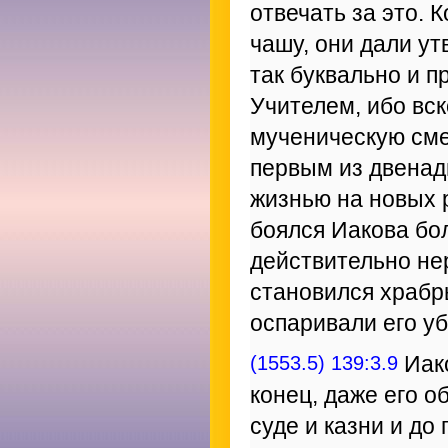
отвечать за это. 
чашу, они дали ут
так буквально и п
Учителем, ибо вск
мученическую сме
первым из двенад
жизнью на новых 
боялся Иакова бол
действительно не
становился храбр
оспаривали его у
(1553.5) 139:3.9
Иако
конец, даже его о
суде и казни и до