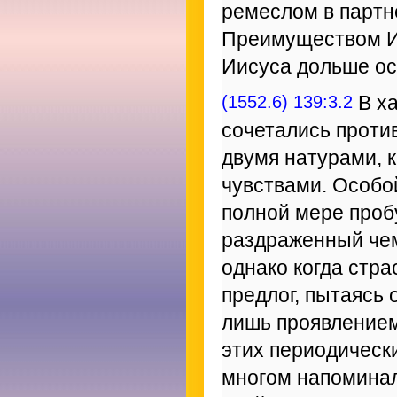
ремеслом в партн
Преимуществом Иа
Иисуса дольше ос
(1552.6) 139:3.2
В ха
сочетались проти
двумя натурами, 
чувствами. Особой
полной мере проб
раздраженный чем
однако когда стра
предлог, пытаясь 
лишь проявлением
этих периодическ
многом напоминал