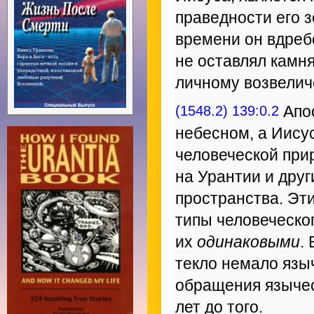
праведности его з
времени он вдреб
не оставлял камня
личному возвелич
(1548.2) 139:0.2
Апос
небесном, а Иисус
человеческой прир
на Урантии и дру
пространства. Эт
типы человеческо
их
одинаковыми
.
текло немало язы
обращения язычес
лет до того.