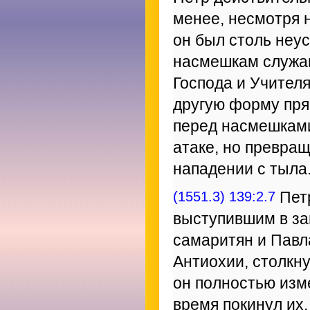
менее, несмотря н
он был столь неу
насмешкам служан
Господа и Учител
другую форму пря
перед насмешками
атаке, но превращ
нападении с тыла
(1551.3) 139:2.7
Петр
выступившим в за
самаритян и Павл
Антиохии, столкн
он полностью изм
время покинул их,