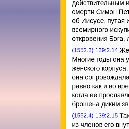
действительным и
смерти Симон Пе
об Иисусе, путая 
всемирного искупи
откровения Бога, 
(1552.3) 139:2.14
Жен
Многие годы она 
женского корпуса,
она сопровождала 
равно как и во вр
когда ее прослав
брошена диким зв
(1552.4) 139:2.15
Так
из членов его вну