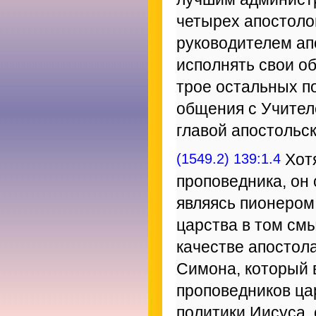
четырех апостолов
руководителем ап
исполнять свои об
трое остальных п
общения с Учител
главой апостольск
(1549.2) 139:1.4
Хотя
проповедника, он
являясь пионером
царства в том см
качестве апостола
Симона, который 
проповедников ца
политики Иисуса,