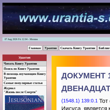
07 Aug 2026 Fri 12:04 - Москва
Главная
Урантия
Скачать Книгу Урантии
Библио
Урантия
Читать Книгу Урантии
Поиск по Книге Урантии
ДОКУМЕНТ 
В помощь изучающим Книгу
Урантии
Самые популярные статьи
ДВЕНАДЦАТ
Журнал
"Жизнь после Смерти"
(1548.1) 139:0.1
Тот 
Иисуса, является