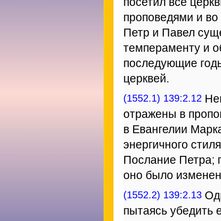
посетил все церк
проповедями и во
Петр и Павел сущ
темпераменту и об
последующие годы
церквей.
(1552.1) 139:2.12
Нек
отражены в пропо
в Евангелии Марк
энергичного стиля
Послание Петра; п
оно было изменен
(1552.2) 139:2.13
Одн
пытаясь убедить е