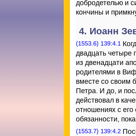
добродетелью и си
кончины и примкн
4. Иоанн Зе
(1553.6) 139:4.1
Когд
двадцать четыре 
из двенадцати апо
родителями в Виф
вместе со своим 
Петра. И до, и по
действовал в кач
отношениях с его 
обязанности, пок
(1553.7) 139:4.2
Пос