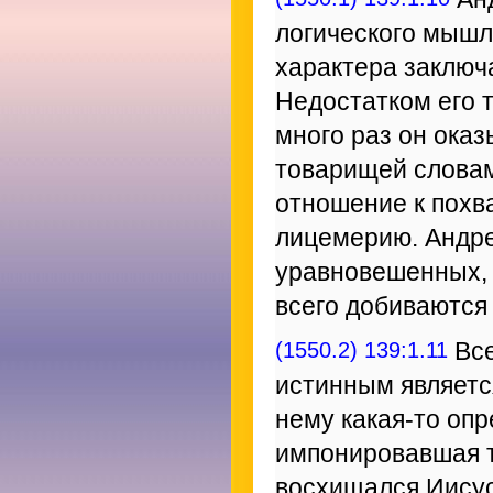
логического мышл
характера заключ
Недостатком его 
много раз он ока
товарищей словам
отношение к похва
лицемерию. Андре
уравновешенных, 
всего добиваются
(1550.2) 139:1.11
Все
истинным является
нему какая-то опр
импонировавшая т
восхищался Иисус