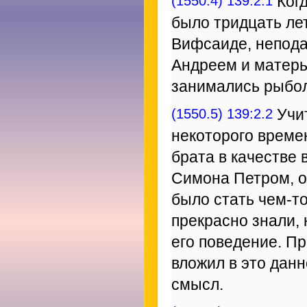
(1550.4) 139:2.1
Когд
было тридцать лет
Вифсаиде, непода
Андреем и матерь
занимались рыбол
(1550.5) 139:2.2
Учит
некоторого времен
брата в качестве 
Симона Петром, о
было стать чем-т
прекрасно знали,
его поведение. П
вложил в это дан
смысл.