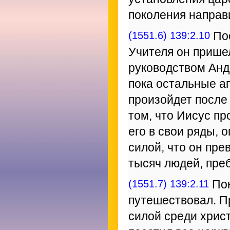
поколения направи
(1551.6) 139:2.10
Пос
Учителя он пришел
руководством Анд
пока остальные а
произойдет после 
том, что Иисус пр
его в свои ряды, 
силой, что он пре
тысяч людей, пре
(1551.7) 139:2.11
Пок
путешествовал. П
силой среди хрис