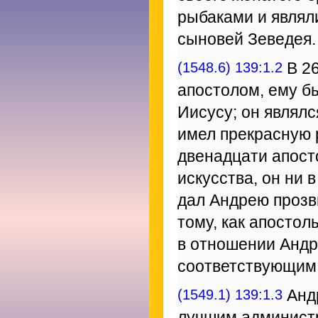
рыбаками и являл
сыновей Зеведея.
(1548.6) 139:1.2
В 26
апостолом, ему бы
Иисусу; он являл
имел прекрасную 
двенадцати апост
искусства, он ни 
дал Андрею прозв
тому, как апосто
в отношении Андр
соответствующим 
(1549.1) 139:1.3
Андр
лучшим администр