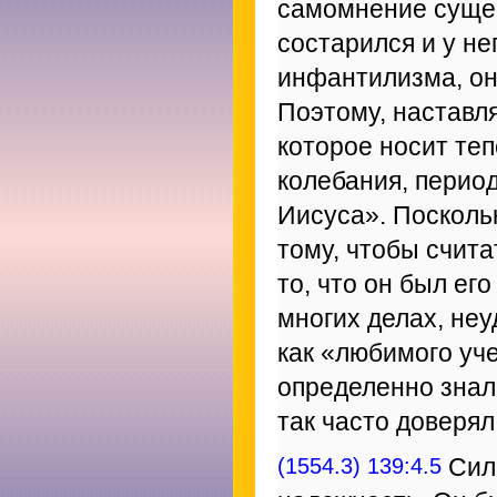
самомнение сущес
состарился и у не
инфантилизма, он
Поэтому, наставл
которое носит теп
колебания, перио
Иисуса». Посколь
тому, чтобы счита
то, что он был е
многих делах, неу
как «любимого уч
определенно знал,
так часто доверял
(1554.3) 139:4.5
Силь