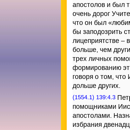
апостолов и был т
очень дорог Учит
что он был «люби
бы заподозрить ст
лицеприятстве – в
больше, чем други
трех личных помо
формированию это
говоря о том, что 
дольше других.
(1554.1) 139:4.3
Петр
помощниками Иису
апостолами. Назн
избрания двенадца