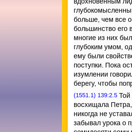
вдохновенным лид
глубокомысленным
больше, чем все о
большинство его 
многие из них бы
глубоким умом, од
ему были свойст
поступки. Пока ос
изумлении говорил
берегу, чтобы поп
(1551.1) 139:2.5
Той 
восхищала Петра,
никогда не устав
забывал урока о п