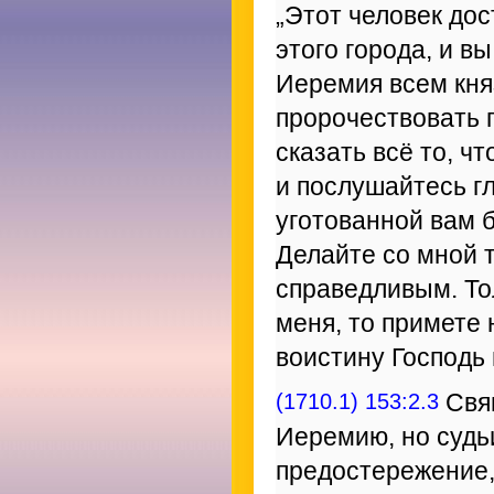
„Этот человек дос
этого города, и в
Иеремия всем кня
пророчествовать п
сказать всё то, ч
и послушайтесь гл
уготованной вам б
Делайте со мной т
справедливым. Тол
меня, то примете 
воистину Господь 
(1710.1) 153:2.3
Свящ
Иеремию, но судьи
предостережение, 