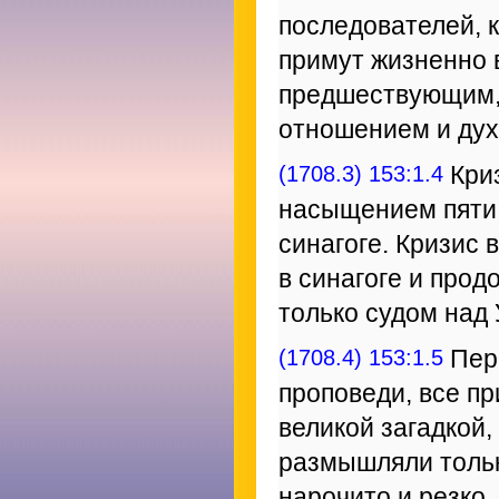
последователей, к
примут жизненно 
предшествующим,
отношением и ду
(1708.3) 153:1.4
Криз
насыщением пяти 
синагоге. Кризис 
в синагоге и прод
только судом над
(1708.4) 153:1.5
Пере
проповеди, все п
великой загадкой,
размышляли тольк
нарочито и резко,