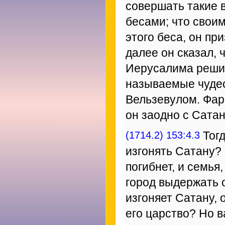
совершать такие в
бесами; что свои
этого беса, он при
далее он сказал, 
Иерусалима решил
называемые чудес
Вельзевулом. Фар
он заодно с Сатан
(1714.2) 153:4.3
Тогд
изгонять Сатану?
погибнет, и семья
город выдержать 
изгоняет Сатану, 
его царство? Но в