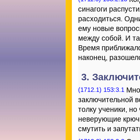
синагоги распусти
расходиться. Одни
ему новые вопросы
между собой. И та
Время приближалос
наконец, разошел
3. Заключит
(1712.1) 153:3.1
Мног
заключительной в
толку ученики, но
неверующие крючк
смутить и запутать