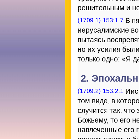
решительным и н
(1709.1) 153:1.7
В пя
иерусалимские во
пытаясь воспрепя
но их усилия был
только одно: «Я д
2. Эпохаль
(1709.2) 153:2.1
Иису
том виде, в котор
случится так, что
Божьему, то его н
навлеченные его 