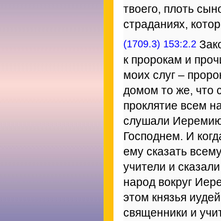
твоего, плоть сын
страданиях, котор
(1709.3) 153:2.2
Зако
к пророкам и про
моих слуг – проро
домом то же, что 
проклятие всем н
слушали Иеремию,
Господнем. И когд
ему сказать всему
учители и сказали
народ вокруг Иер
этом князья иудей
священники и учит