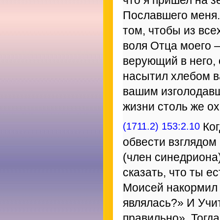
что я пришел на з
Пославшего меня.
том, чтобы из всех
воля Отца моего –
верующий в него, 
насытил хлебом в
вашим изголодавш
жизни столь же ох
(1711.2) 153:2.10
Ког
обвести взглядом
(член синедриона)
сказать, что ты е
Моисей накормил 
являлась?» И Учи
правильно». Тогда