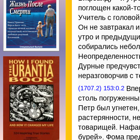
поглощен какой-т
Учитель с головой
Он не завтракал и
утро и предыдущи
собирались неболь
Неопределенность
Дурные предчувст
неразговорчив с т
(1707.2) 153:0.2
Впер
столь погруженны
Петр был угнетен,
растерянности, не
товарищей. Нафан
бурей». Фома пре