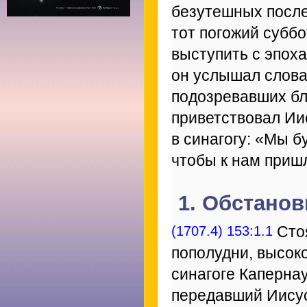
безутешных после
тот погожий суббо
выступить с эпох
он услышал слова 
подозревавших бл
приветствовал Иис
в синагогу: «Мы б
чтобы к нам приш
1. Обстанов
(1707.4) 153:1.1
Стоя
пополудни, высок
синагоге Каперна
передавший Иисус