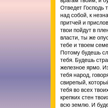
врагам твоим; и б
Отведет Господь т
над собой, к незн
притчей и присло
твои пойдут в пл
власти, ты же опу
тебе и твоем семе
Потому будешь сл
тебя. Будешь стра
железное ярмо. Из
тебя народ, говор
свирепый, которы
тебя во всех твои
крепких стен твои
всю землю. И буде