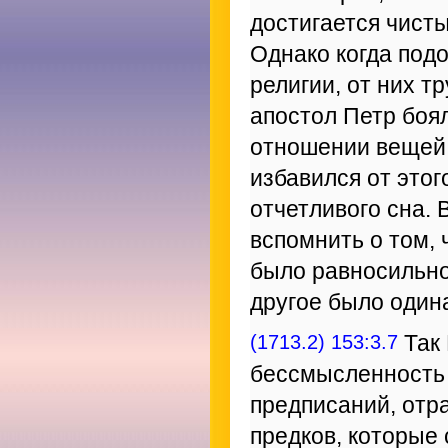
достигается чист
Однако когда под
религии, от них т
апостол Петр боя
отношении вещей 
избавился от этог
отчетливого сна. 
вспомнить о том,
было равносильно
другое было один
(1713.2) 153:3.7
Так 
бессмысленность 
предписаний, отр
предков, которые