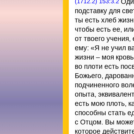
(1712.2) 153:3.2
Один
подставку для све
ты есть хлеб жизн
чтобы есть ее, ил
от твоего учения
ему: «Я не учил ва
жизни – моя кровь
во плоти есть по
Божьего, дарованн
подчиненного вол
опыта, эквивален
есть мою плоть, к
способны стать ед
с Отцом. Вы може
которое действите