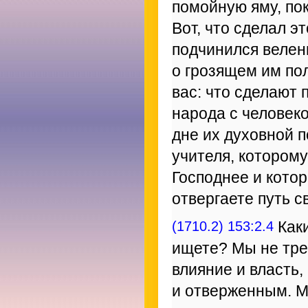
помойную яму, пок
Вот, что сделал э
подчинился велен
о грозящем им пол
вас: что сделают
народа с человек
дне их духовной 
учителя, котором
Господнее и котор
отвергаете путь с
(1710.2) 153:2.4
Каки
ищете? Мы не тре
влияние и власть,
и отверженным. 