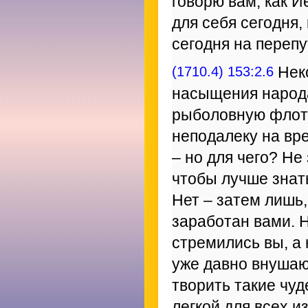
говорю вам, как 
для себя сегодня,
сегодня на перепу
(1710.4) 153:2.6
Неко
насыщения народа
рыболовную флоти
неподалеку на вр
– но для чего? Не
чтобы лучше знать
Нет – затем лишь
заработан вами. 
стремились вы, а
уже давно внушают
творить такие чуд
легкой для всех и