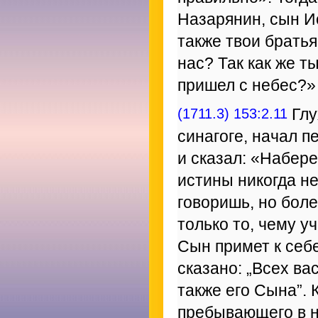
Назарянин, сын Ио
также твои братья
нас? Так как же т
пришел с небес?»
(1711.3) 153:2.11
Глу
синагоге, начал п
и сказал: «Набер
истины никогда не
говоришь, но боле
только то, чему уч
Сын примет к себе
сказано: „Всех вас
также его Сына”. 
пребывающего в не