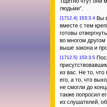
Тщетно чтут они м
людьми”.
(1712.4) 153:3.4
Вы в
вместе с тем кре
готовы отвергнуть
во многом другом
выше закона и пр
(1712.5) 153:3.5
Посл
присутствовавшим
из вас. Не то, чт
его, а то, что вы
не смогли до конц
также попросил ег
из слушателей, об