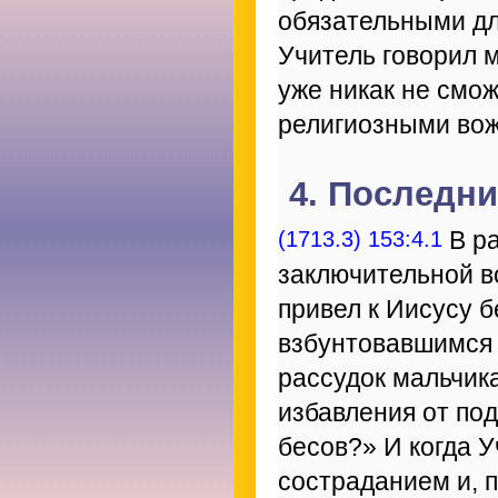
обязательными дл
Учитель говорил м
уже никак не смо
религиозными во
4. Последни
(1713.3) 153:4.1
В ра
заключительной в
привел к Иисусу 
взбунтовавшимся 
рассудок мальчика
избавления от по
бесов?» И когда У
состраданием и, п