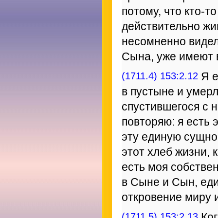
потому, что кто-то
действительно жи
несомненно видел 
Сына, уже имеют 
(1711.4) 153:2.12
Я е
в пустыне и умерл
спустившегося с н
повторяю: я есть 
эту единую сущнос
этот хлеб жизни, 
есть моя собстве
в Сыне и Сын, ед
откровение миру 
(1711.5) 153:2.13
Ког