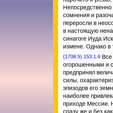
Непосредственно 
сомнения и разоч
переросли в неос
в настоящую нена
синагоге Иуда Ис
измене. Однако в
(1708.5) 153:1.6
Все 
огорошенными и с
предпринял вели
силы, охарактери
эпизодов его зем
наиболее привлек
приходе Мессии. 
сразу же и без ка