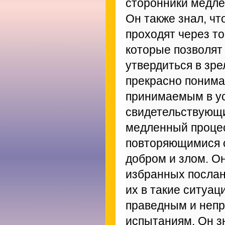
сторонники медлен
Он также знал, чт
проходят через т
которые позволят
утвердиться в зре
прекрасно понимал
принимаемым в ус
свидетельствующи
медленный процес
повторяющимися с
добром и злом. О
избранных послан
их в такие ситуац
праведным и неп
испытаниям. Он з