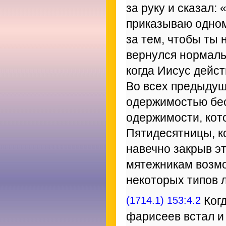
за руку и сказал: 
приказываю одном
за тем, чтобы ты 
вернулся нормаль
когда Иисус дейст
Во всех предыдущ
одержимостью бес
одержимости, кото
Пятидесятницы, ко
навечно закрыв 
мятежникам возмо
некоторых типов 
(1714.1) 153:4.2
Когд
фарисеев встал и 