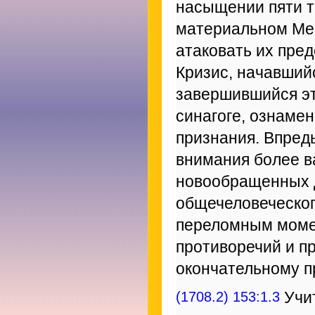
насыщении пяти т
материальном Мес
атаковать их пре
Кризис, начавший
завершившийся эт
синагоге, ознаме
признания. Впред
внимания более в
новообращенных д
общечеловеческог
переломным момен
противоречий и п
окончательному п
(1708.2) 153:1.3
Учит