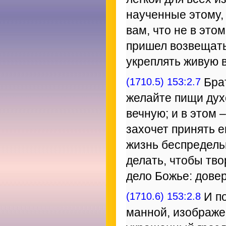
наученные этому,
вам, что не в это
пришел возвещать
укреплять живую в
(1710.5) 153:2.7
Брат
желайте пищи дух
вечную; и в этом 
захочет принять е
жизнь беспредельн
делать, чтобы тво
дело Божье: довер
(1710.6) 153:2.8
И по
манной, изображе