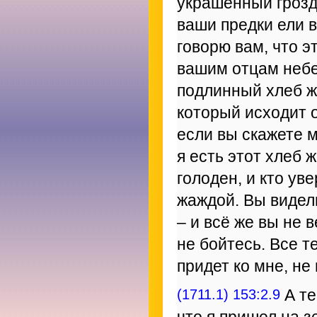
украшенный гроздя
ваши предки ели в
говорю вам, что э
вашим отцам небе
подлинный хлеб жи
который исходит 
если вы скажете м
я есть этот хлеб ж
голоден, и кто ув
жаждой. Вы видел
– и всё же вы не в
не бойтесь. Все те
придет ко мне, не
(1711.1) 153:2.9
А те