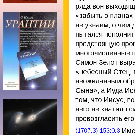
ряда вон выходящ
«забыть о планах
не узнаем, о чём
пытался пополнит
предстоящую проп
многочисленные п
Симон Зелот выра
«небесный Отец, 
неожиданным обра
Сына», а Иуда Ис
том, что Иисус, во
него не хватило 
провозгласить его
(1707.3) 153:0.3
Имен