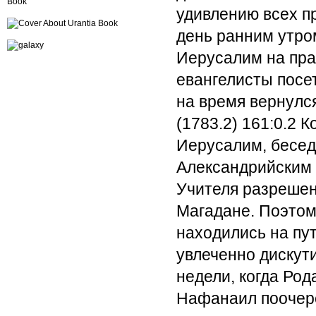
удивлению всех п
день ранним утро
Иерусалим на пра
евангелисты посе
на время вернулс
(1783.2) 161:0.2
Ко
Иерусалим, бесе
Александрийским 
Учителя разрешен
Магадане. Поэтому
находились на пу
увлеченно дискут
недели, когда Ро
Нафанаил поочере