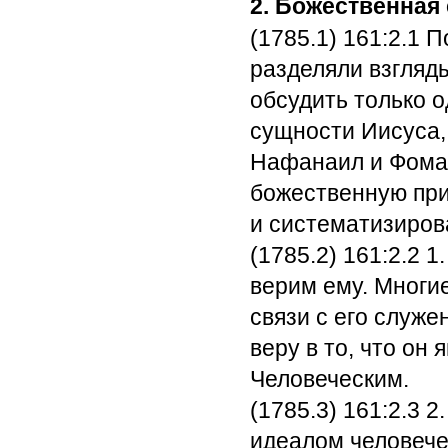
2. Божественная
(1785.1) 161:2.1
По
разделяли взгляд
обсудить только 
сущности Иисуса,
Нафанаил и Фома 
божественную при
и систематизиров
(1785.2) 161:2.2
1.
верим ему. Многи
связи с его служе
веру в то, что он
Человеческим.
(1785.3) 161:2.3
2.
идеалом человече