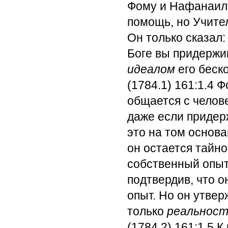
Фому и Нафанаила
помощь, но Учител
Он только сказал:
Боге вы придержи
идеалом
его беск
(1784.1) 161:1.4
Фо
общается с челов
даже если придер
это на том основа
он остается тайн
собственный опыт 
подтвердив, что 
опыт. Но он утвер
только
реальност
(1784.2) 161:1.5
К 