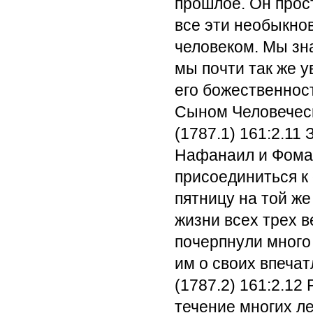
прошлое. Он прос
все эти необыкно
человеком. Мы зна
мы почти так же 
его божественност
Сыном Человечес
(1787.1) 161:2.11
З
Нафанаил и Фома
присоединиться к
пятницу на той же
жизни всех трех 
почерпнули много
им о своих впечат
(1787.2) 161:2.12
Р
течение многих л