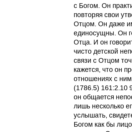
с Богом. Он прак
повторяя свои ут
Отцом. Он даже и
единосущны. Он го
Отца. И он говори
чисто детской не
связи с Отцом точ
кажется, что он п
отношениях с ним
(1786.5) 161:2.10
9
он общается непо
лишь несколько ег
услышать, свидете
Богом как бы лицо