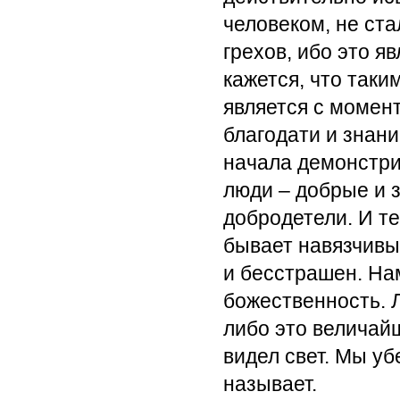
человеком, не ста
грехов, ибо это я
кажется, что так
является с момен
благодати и знани
начала демонстри
люди – добрые и з
добродетели. И те
бывает навязчивы
и бесстрашен. Нам
божественность. Л
либо это величай
видел свет. Мы уб
называет.