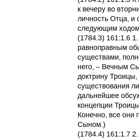
к вечеру во вторн
личность Отца, и 
следующим ходом
(1784.3) 161:1.6
1.
равноправным общ
существами, полн
него, – Вечным С
доктрину Троицы,
существования ли
дальнейшее обсуж
концепции Троицы
Конечно, все они 
Сыном.)
(1784.4) 161:1.7
2.