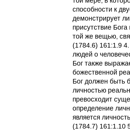
той мере, в котор
способности к дв
демонстрирует ли
присутствие Бога 
той же вещью, св
(1784.6) 161:1.9
4.
людей о человече
Бог также выража
божественной реа
Бог должен быть 
личностью реально
превосходит суще
определение лично
является личност
(1784.7) 161:1.10
5