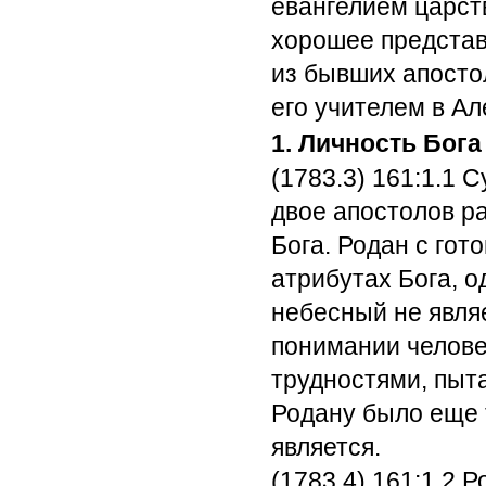
евангелием царств
хорошее представ
из бывших апосто
его учителем в Ал
1. Личность Бога
(1783.3) 161:1.1
Су
двое апостолов ра
Бога. Родан с гот
атрибутах Бога, о
небесный не являе
понимании челове
трудностями, пыта
Родану было еще 
является.
(1783.4) 161:1.2
Ро