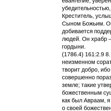
евангелие, увере
убедительностью,
Креститель, услыш
Сыном Божьим. Он
добивается подде
людей. Он храбр 
гордыни.
(1786.4) 161:2.9
8.
неизменном соратн
творит добро, ибо
совершенно пораз
земле; такие утв
божественным сущ
как был Авраам, 
о своей божествен