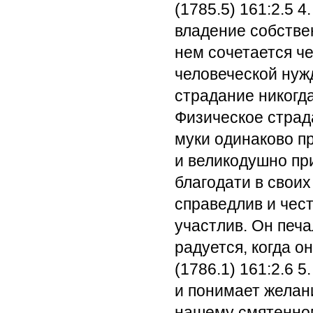
(1785.5) 161:2.5
4.
владение собстве
нем сочетается ч
человеческой нужд
страдание никогд
Физическое страд
муки одинаково п
и великодушно пр
благодати в своих
справедлив и чес
участлив. Он печа
радуется, когда о
(1786.1) 161:2.6
5.
и понимает желани
нашему смятенном