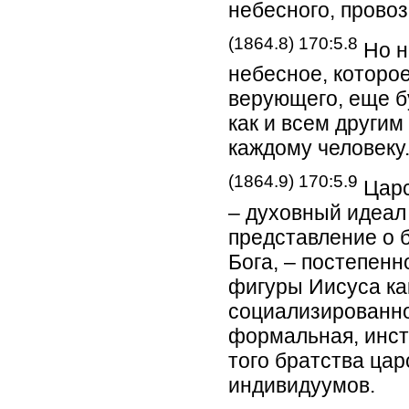
небесного, прово
(1864.8) 170:5.8
Но н
небесное, которое
верующего, еще б
как и всем другим
каждому человеку
(1864.9) 170:5.9
Царс
– духовный идеал
представление о 
Бога, – постепен
фигуры Иисуса ка
социализированно
формальная, инст
того братства цар
индивидуумов.