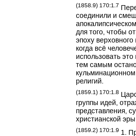
(1858.9) 170:1.7
Пере
соединили и смеш
апокалипсическом
для того, чтобы о
эпоху верховного 
когда всё человеч
использовать это
тем самым остано
кульминационном 
религий.
(1859.1) 170:1.8
Царс
группы идей, отр
представления, с
христианской эры
(1859.2) 170:1.9
1. П