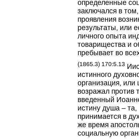
определенные соц
заключался в том
проявления возни
результаты, или е
личного опыта ин
товарищества и о
пребывает во все
(1865.3) 170:5.13
Иис
истинного духовн
организация, или 
возражал против 
введенный Иоанно
истину душа – та,
принимается в дух
же время апостол
социальную орган