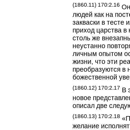
(1860.11) 170:2.16
Он
людей как на пос
закваски в тесте 
приход царства в
столь же внезапн
неустанно повторя
личным опытом о
жизни, что эти ре
преобразуются в 
божественной уве
(1860.12) 170:2.17
В 
новое представле
описал две следу
(1860.13) 170:2.18
«П
желание исполнят