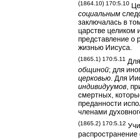
(1864.10) 170:5.10
Це
социальным
следс
заключалась в том
царстве целиком 
представление о 
жизнью Иисуса.
(1865.1) 170:5.11
Для
общиной
; для ин
церковью
. Для И
индивидуумов
, п
смертных, которы
преданности испо
членами духовног
(1865.2) 170:5.12
Учи
распространение 