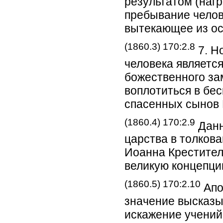
результатом (наг
пребывание челов
вытекающее из ос
(1860.3) 170:2.8
7. Н
человека являетс
божественного за
воплотиться в бе
спасенных сынов 
(1860.4) 170:2.9
Данн
царства в толков
Иоанна Крестителя
великую концепци
(1860.5) 170:2.10
Апо
значение высказы
искажение учений 