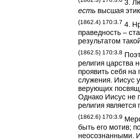
3. Л
есть
высшая этик
(1862.4) 170:3.7
4. Н
праведность – ст
результатом тако
(1862.5) 170:3.8
Поэт
религия царства 
проявить себя на
служения. Иисус 
верующих посвящ
Однако Иисус не п
религия является 
(1862.6) 170:3.9
Меро
быть его мотив; 
неосознанными. И