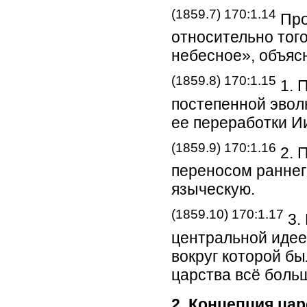
(1859.7) 170:1.14
Про
относительно тог
небесное», объяс
(1859.8) 170:1.15
1. 
постепенной эвол
ее переработки И
(1859.9) 170:1.16
2. 
переносом раннег
языческую.
(1859.10) 170:1.17
3. 
центральной идее
вокруг которой бы
царства всё боль
2. Концепция цар