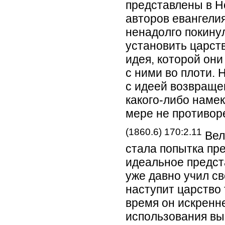
представлены в Н
авторов евангели
ненадолго покинул
установить царств
идея, которой он
с ними во плоти. 
с идеей возвращен
какого-либо намек
мере не противор
(1860.6) 170:2.11
Вел
стала попытка пр
идеальное предст
уже давно учил с
наступит царство 
время он искренне
использования в