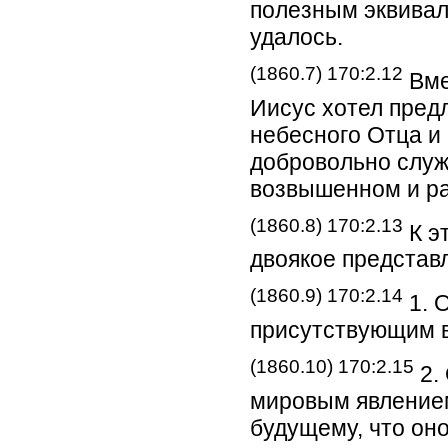
полезным эквива
удалось.
(1860.7) 170:2.12
Вме
Иисус хотел пред
небесного Отца и
добровольно служ
возвышенном и ра
(1860.8) 170:2.13
К э
двоякое представ
(1860.9) 170:2.14
1. 
присутствующим в
(1860.10) 170:2.15
2.
мировым явлением
будущему, что оно