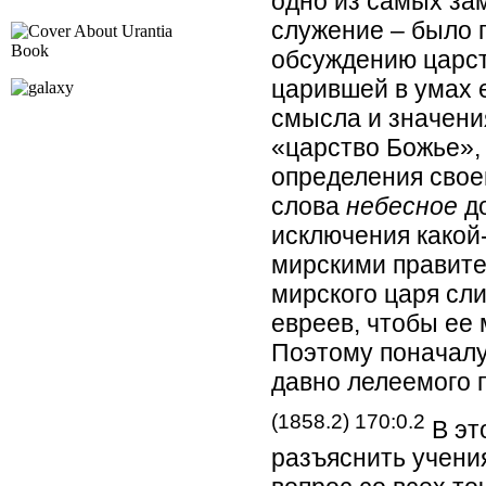
одно из самых за
служение – было 
обсуждению царст
царившей в умах 
смысла и значени
«царство Божье»,
определения свое
слова
небесное
до
исключения какой
мирскими правите
мирского царя сл
евреев, чтобы ее
Поэтому поначалу
давно лелеемого 
(1858.2) 170:0.2
В эт
разъяснить учения