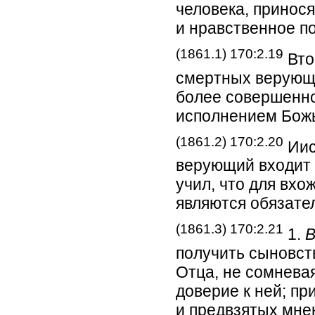
человека, принос
и нравственное п
(1861.1) 170:2.19
Вто
смертных верующи
более совершенно
исполнением Божь
(1861.2) 170:2.20
Иис
верующий входит 
учил, что для вхо
являются обязате
(1861.3) 170:2.21
1.
В
получить сыновст
Отца, не сомнева
доверие к ней; пр
и предвзятых мне