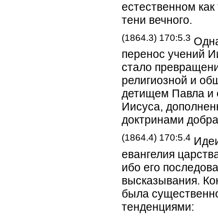
естественном как
тени вечного.
(1864.3) 170:5.3
Одна
перенос учений Ии
стало превращени
религиозной и об
детищем Павла и 
Иисуса, дополнен
доктринами добра 
(1864.4) 170:5.4
Идеи
евангелия царств
ибо его последов
высказывания. Ко
была существенн
тенденциями: