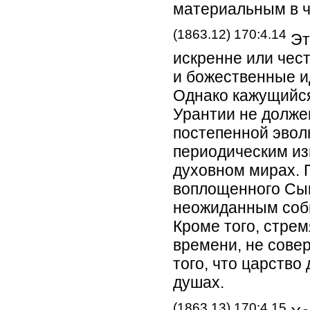
материальным в ч
(1863.12) 170:4.14
Эт
искренне или чес
и божественные и
Однако кажущийся
Урантии не долже
постепенной эво
периодическим из
духовном мирах. 
воплощенного Сы
неожиданным собы
Кроме того, стре
времени, не совер
того, что царство
душах.
(1863.13) 170:4.15