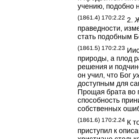
учению, подобно 
(1861.4) 170:2.22
2.
праведности, изм
стать подобным Бо
(1861.5) 170:2.23
Иис
природы, а плод 
решения и подчин
он учил, что Бог
у
доступным для са
Прощая брата во 
способность прин
собственных ошиб
(1861.6) 170:2.24
К т
приступил к опис
христиане столько