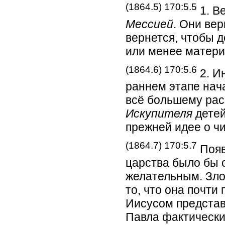
(1864.5) 170:5.5
1. В
Мессией
. Они ве
вернется, чтобы 
или менее матери
(1864.6) 170:5.6
2. И
раннем этапе нач
всё большему рас
Искупителя
детей
прежней идее о ч
(1864.7) 170:5.7
Появ
царства было бы 
желательным. Зло
то, что она почт
Иисусом представ
Павла фактически