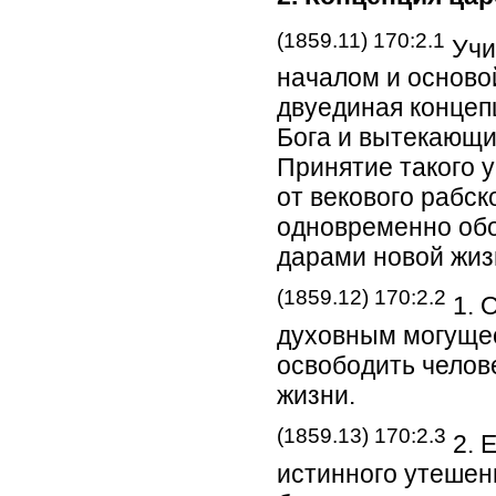
(1859.11) 170:2.1
Учи
началом и осново
двуединая концеп
Бога и вытекающи
Принятие такого у
от векового рабск
одновременно об
дарами новой жиз
(1859.12) 170:2.2
1. 
духовным могущес
освободить челов
жизни.
(1859.13) 170:2.3
2. 
истинного утешени