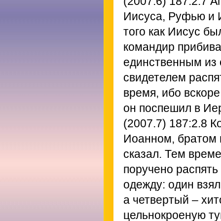
(2007.6) 187:2.7
Ап
Иисуса, Руфью и 
того как Иисус был
командир прибива
единственным из 
свидетелем распят
время, ибо вскоре
он поспешил в Ие
(2007.7) 187:2.8
Ко
Иоанном, братом и
сказал. Тем врем
поручено распять
одежду: один взял
а четвертый – хит
цельнокроеную тун