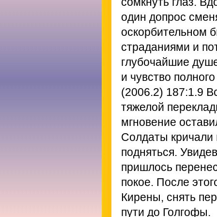
сомкнуть глаз. Вд
один допрос сменя
оскорбительном 
страданиями и по
глубочайшие душе
и чувство полного
(2006.2) 187:1.9
Вс
тяжелой переклади
мгновение оставил
Солдаты кричали н
подняться. Увидев
пришлось перенест
покое. После этог
Кирены, снять пер
пути до Голгофы.