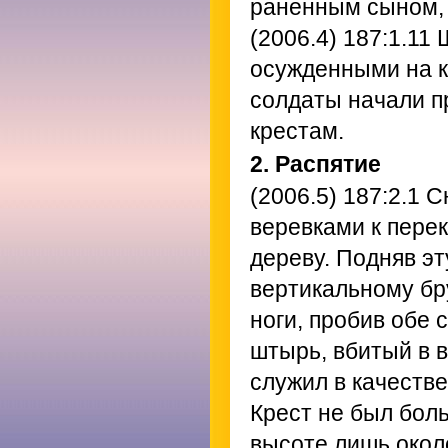
раненным сыном, 
(2006.4) 187:1.11
Ш
осужденными на к
солдаты начали п
крестам.
2. Распятие
(2006.5) 187:2.1
Сн
веревками к перек
дереву. Подняв эт
вертикальному бру
ноги, пробив обе
штырь, вбитый в 
служил в качестве
Крест не был бол
высоте лишь окол