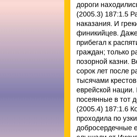
дороги находилис
(2005.3) 187:1.5
Ра
наказания. И грек
финикийцев. Даже 
прибегал к распя
граждан; только 
позорной казни. 
сорок лет после р
тысячами крестов,
еврейской нации.
посеянные в тот д
(2005.4) 187:1.6
Ко
проходила по узк
добросердечные 