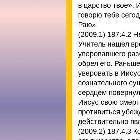
в царство твое». 
говорю тебе сегод
Раю».
(2009.1) 187:4.2
Не
Учитель нашел вр
уверовавшего раз
обрел его. Раньш
уверовать в Иисус
сознательного су
сердцем повернулс
Иисус свою смерть
противиться убеж
действительно яв
(2009.2) 187:4.3
Ко