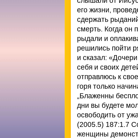
слышали от Иисус
его жизни, прове
сдержать рыданий,
смерть. Когда он 
рыдали и оплакива
решились пойти ря
и сказал: «Дочери
себя и своих дете
отправлюсь к сво
горя только начин
„Блаженны беспло
дни вы будете мол
освободить от ужа
(2005.5) 187:1.7
Со
женщины демонстр