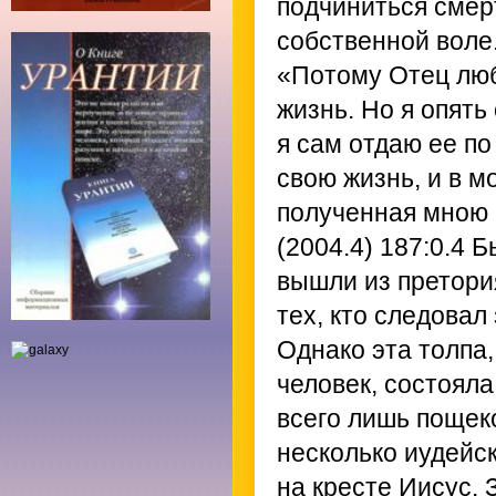
подчиниться смерт
собственной воле.
«Потому Отец люби
жизнь. Но я опять
я сам отдаю ее по
свою жизнь, и в м
полученная мною 
(2004.4) 187:0.4
Бы
вышли из претория
тех, кто следовал
Однако эта толпа
человек, состояла
всего лишь пощек
несколько иудейс
на кресте Иисус. 