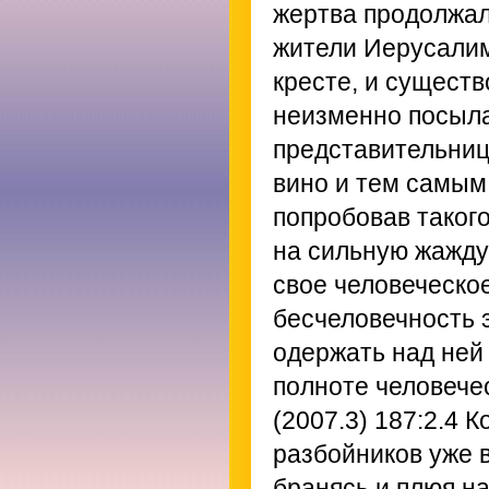
жертва продолжал
жители Иерусалим
кресте, и сущест
неизменно посыла
представительниц
вино и тем самым
попробовав такого
на сильную жажду
свое человеческо
бесчеловечность э
одержать над ней
полноте человече
(2007.3) 187:2.4
Ко
разбойников уже в
бранясь и плюя на