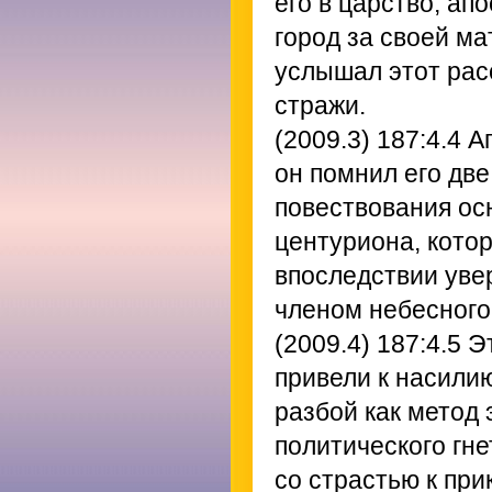
его в царство, ап
город за своей ма
услышал этот рас
стражи.
(2009.3) 187:4.4
Ап
он помнил его две
повествования ос
центуриона, кото
впоследствии уве
членом небесного
(2009.4) 187:4.5
Эт
привели к насилию
разбой как метод
политического гн
со страстью к пр