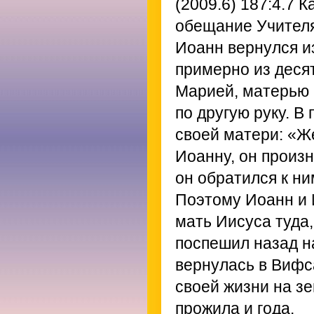
(2009.6) 187:4.7
Ка
обещание Учителя,
Иоанн вернулся и
примерно из деся
Марией, матерью 
по другую руку. В
своей матери: «Ж
Иоанну, он произн
он обратился к н
Поэтому Иоанн и 
мать Иисуса туда,
поспешил назад н
вернулась в Вифса
своей жизни на з
прожила и года.