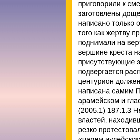
приговорили к сме
заготовлены доще
написано только 
того как жертву п
поднимали на вер
вершине креста н
присутствующие з
подвергается рас
центурион должен
написана самим П
арамейском и гла
(2005.1) 187:1.3
Не
властей, находивш
резко протестовал
«царем иудейским