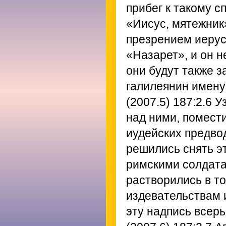
прибег к такому с
«Иисус, мятежник»
презрением иерус
«Назарет», и он н
они будут также з
галилеянин имену
(2007.5) 187:2.6
Уз
над ними, помести
иудейских предво
решились снять эт
римскими солдата
растворились в то
издевательствам 
эту надпись всерь