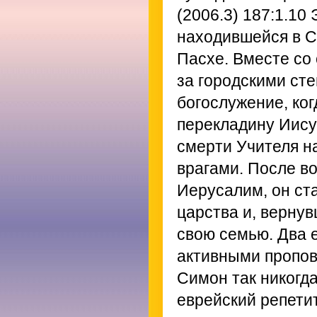
(2006.3) 187:1.10
Э
находившейся в С
Пасхе. Вместе со
за городскими сте
богослужение, ко
перекладину Иису
смерти Учителя на 
врагами. После в
Иерусалим, он ст
царства и, верну
свою семью. Два е
активными пропов
Симон так никогда 
еврейский репетит