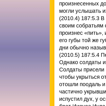
произнесенных до
могли услышать и
(2010.4) 187:5.3
В 
своим собратьям о
произнес «пить», 
его губы той же г
дни обычно назыв
(2010.5) 187:5.4
Пе
Однако солдаты и
Солдаты присели в
чтобы укрыться о
отошли поодаль и
частично укрывши
испустил дух, у о