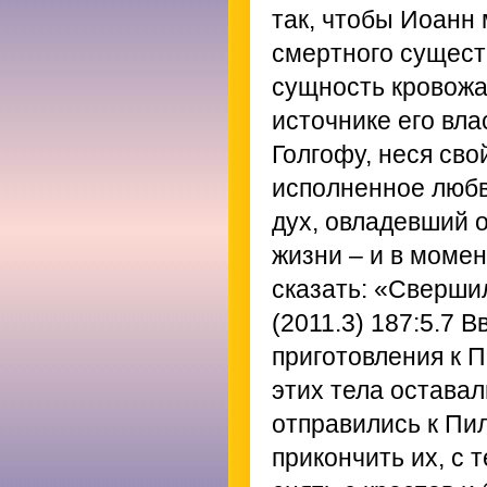
так, чтобы Иоанн 
смертного сущест
сущность кровожа
источнике его вл
Голгофу, неся сво
исполненное любв
дух, овладевший 
жизни – и в момен
сказать: «Сверши
(2011.3) 187:5.7
Вв
приготовления к П
этих тела оставал
отправились к Пил
прикончить их, с 