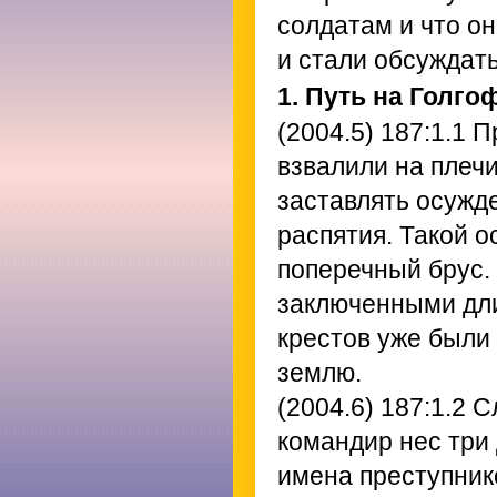
солдатам и что он
и стали обсуждать
1. Путь на Голго
(2004.5) 187:1.1
Пр
взвалили на плеч
заставлять осужд
распятия. Такой о
поперечный брус.
заключенными дли
крестов уже были
землю.
(2004.6) 187:1.2
Сл
командир нес три
имена преступнико