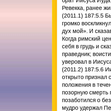
брат Иисуса Иуда
Ревекка, ранее ж
(2011.1) 187:5.5
Бы
громко воскликнул
дух мой». И сказав
Когда римский цен
себя в грудь и ск
праведник; воист
уверовал в Иисус
(2011.2) 187:5.6
Ии
открыто признал 
положения в течен
позорную смерть п
позаботился о бе
мудро удержал Пе