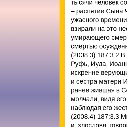
тысячи человек со
– распятие Сына Ч
ужасного времени
взирали на это н
умирающего смерт
смертью осужденн
(2008.3) 187:3.2
В 
Руфь, Иуда, Иоан
искренне верующи
и сестра матери И
ранее жившая в С
молчали, видя его
наблюдая его жес
(2008.4) 187:3.3
Мн
и, злословя, гово