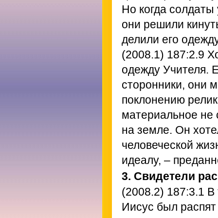
Но когда солдаты
они решили кинуть
делили его одежду
(2008.1) 187:2.9
Хо
одежду Учителя. 
сторонники, они 
поклонению релик
материальное не 
на земле. Он хоте
человеческой жиз
идеалу, – предан
3. Свидетели ра
(2008.2) 187:3.1
В 
Иисус был распят