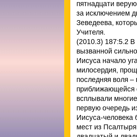
пятнадцати верую
за исключением д
Зеведеева, котор
Учителя.
(2010.3) 187:5.2
В 
вызванной сильно
Иисуса начало уг
милосердия, прощ
последняя воля – 
приближающейся с
всплывали многие 
первую очередь и
Иисуса-человека 
мест из Псалтыря
двадцатый и двад