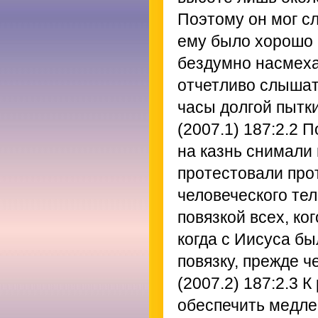
Поэтому он мог сл
ему было хорошо 
бездумно насмеха
отчетливо слышат
часы долгой пытк
(2007.1) 187:2.2
По
на казнь снимали 
протестовали про
человеческого те
повязкой всех, ко
когда с Иисуса бы
повязку, прежде че
(2007.2) 187:2.3
К 
обеспечить медле