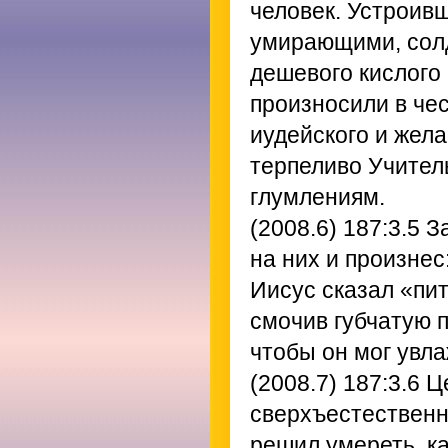
человек. Устроив
умирающими, солд
дешевого кислого 
произносили в чес
иудейского и жела
терпеливо Учител
глумлениям.
(2008.6) 187:3.5
За
на них и произнес
Иисус сказал «пит
смочив губчатую п
чтобы он мог увла
(2008.7) 187:3.6
Це
сверхъестественн
решил умереть, к