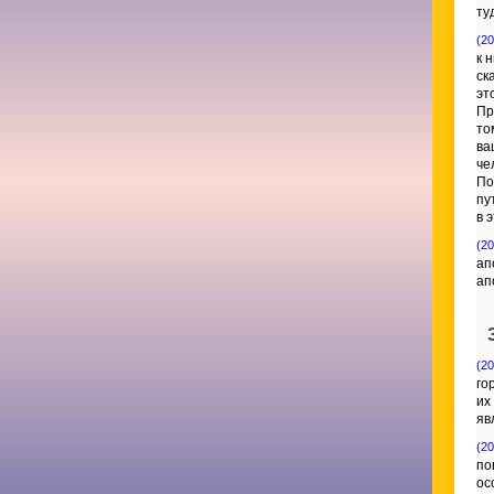
ту
(20
к 
ск
эт
Пр
то
ва
че
По
пу
в 
(20
ап
ап
(20
го
их
яв
(20
по
ос