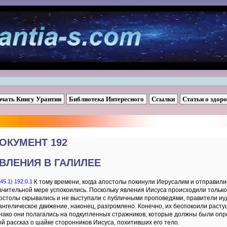
ачать Книгу Урантии
Библиотека Интересного
Ссылки
Статьи о здор
ОКУМЕНТ 192
ВЛЕНИЯ В ГАЛИЛЕЕ
45.1) 192:0.1
К тому времени, когда апостолы покинули Иерусалим и отправилис
ачительной мере успокоились. Поскольку явления Иисуса происходили только 
остолы скрывались и не выступали с публичными проповедями, правители иу
ангелическое движение, наконец, разгромлено. Конечно, их беспокоили расту
нако они полагались на подкупленных стражников, которые должны были опр
ой рассказ о шайке сторонников Иисуса, похитивших его тело.