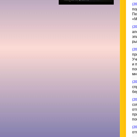
(20
по
Пе
«М
(20
ап
эп
ры
(20
пр
Уч
и 
по
мн
(20
сп
бе
(20
со
от
пр
по
(20
от