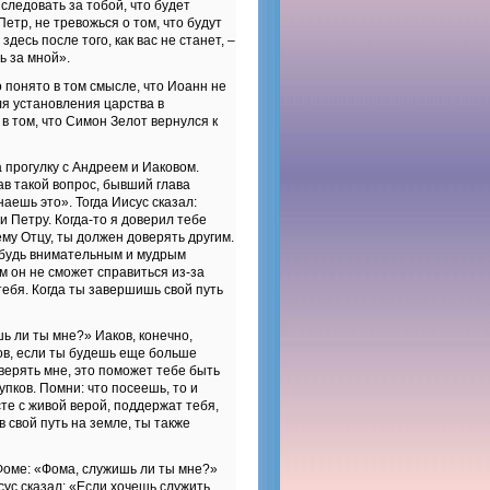
следовать за тобой, что будет
Петр, не тревожься о том, что будут
десь после того, как вас не станет, –
ь за мной».
понято в том смысле, что Иоанн не
для установления царства в
в том, что Симон Зелот вернулся к
 прогулку с Андреем и Иаковом.
в такой вопрос, бывший глава
наешь это». Тогда Иисус сказал:
 Петру. Когда-то я доверил тебе
ему Отцу, ты должен доверять другим.
, будь внимательным и мудрым
ым он не сможет справиться из-за
тебя. Когда ты завершишь свой путь
ь ли ты мне?» Иаков, конечно,
ков, если ты будешь еще больше
верять мне, это поможет тебе быть
пков. Помни: что посеешь, то и
те с живой верой, поддержат тебя,
 свой путь на земле, ты также
Фоме: «Фома, служишь ли ты мне?»
исус сказал: «Если хочешь служить