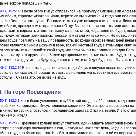
да же вскоре попадешь и ты».
49.4) 192:2.13
После этого Иисус отправился на прогулку с близнецами Алфеев
ним обоим, спросил: «Иаков и Иуда, верите ли вы в меня?» И когда они оба отв
азал: «Вскоре я покину вас. Вы видите, что я уже покинул вас во плоти. Лишь 
ом облике, прежде чем отправиться к Отцу. Вы верите в меня – вы мои апостол
одолжайте веровать и помнить вашу связь со мной, когда меня не будет, после
му труду, которым занимались, прежде чем стали жить со мной. Не позволяйт
шем труде повлиять на вашу преданность. До конца своих земных дней верьте 
ловек является сыном Божьим в вере, всякий честный труд в этом мире свят, 
этому отныне выполняйте свой труд, как если бы вы выполняли его для Бога.
ть, я покажу вам другие, еще более прекрасные миры, где вы также будете тру
этом мире и в других – я буду трудиться с вами, и мой дух будет пребывать в ва
49.5) 192:2.14
Было около десяти часов, когда Иисус вернулся после прогулки 
остолов, он сказал: «Прощайте; завтра в полдень мы встретимся все вместе н
остолы». Сказав это, он исчез из виду.
3. На горе Посвящения
50.1) 192:3.1
Как и было условлено, в субботний полдень, 22 апреля, когда од
ре вблизи Капернаума, Иисус появился среди них. Эта встреча произошла на 
 в качестве своих апостолов и посланников царства Отца на земле. И это с
лением Учителя.
50.2) 192:3.2
Преклонив колени вокруг Учителя, одиннадцать апостолов вновь в
вторил процедуру посвящения в сан, – такую же, как в тот день, когда он вп
обого труда на благо царства. И всё это напомнило апостолам об их первом 