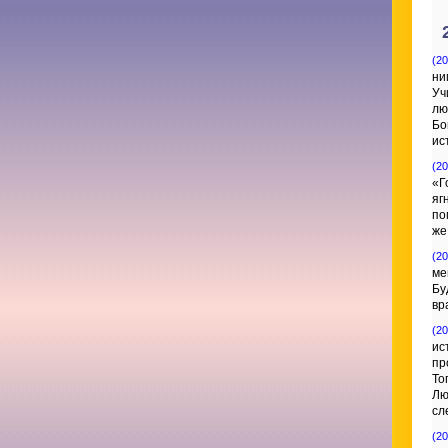
(20
ни
Уч
лю
Бо
ис
(20
«Г
яг
по
же
(20
ме
Бу
вр
(20
ис
пр
То
Лю
сл
(20