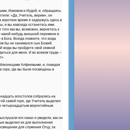
ыми, Иаковом и Иудой, и, обращаясь
етили: «Да, Учитель, верим», он
на короткое время я задержусь здесь в
ы, и вы навсегда останетесь ими.
 того как вы, возможно, вернетесь к
е какой-нибудь внешней перемене в
в Бога. Всегда помните, что когда
чем бы ни занимался сын Божий.
 И когда вы пройдете свой земной
диться для меня. И во всяком труде –
с».
с близнецами Алфеевыми, и, покидая
а горе, где вы были посвящены в
иннадцать апостолов собрались на
той самой горе, где Учитель выделил
тало четырнадцатым моронтийным
ыслушали его наказ и увидели, как он
ервые выделил их для выполнения
посвящении для служения Отцу, за