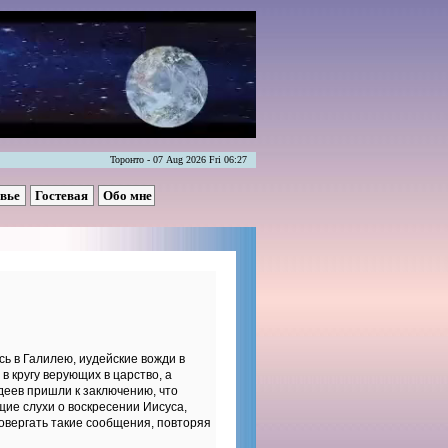
Торонто - 07 Aug 2026 Fri 06:27
овье
Гостевая
Обо мне
ь в Галилею, иудейские вожди в
в кругу верующих в царство, а
деев пришли к заключению, что
щие слухи о воскресении Иисуса,
овергать такие сообщения, повторяя