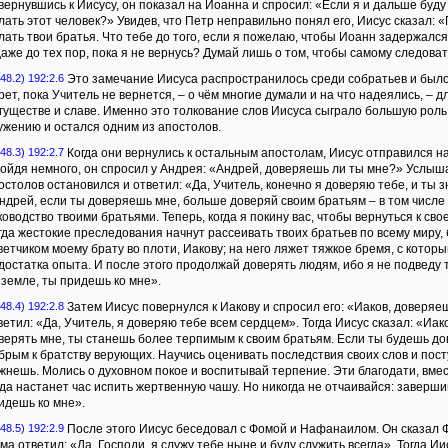
вернувшись к Иисусу, он показал на Иоанна и спросил: «Если я и дальше буду 
лать этот человек?» Увидев, что Петр неправильно понял его, Иисус сказал: «
лать твои братья. Что тебе до того, если я пожелаю, чтобы Иоанн задержался з
даже до тех пор, пока я не вернусь? Думай лишь о том, чтобы самому следоват
48.2) 192:2.6
Это замечание Иисуса распространилось среди собратьев и было 
рет, пока Учитель не вернется, – о чём многие думали и на что надеялись, – 
гуществе и славе. Именно это толкование слов Иисуса сыграло большую роль 
ужению и остался одним из апостолов.
48.3) 192:2.7
Когда они вернулись к остальным апостолам, Иисус отправился на
ойдя немного, он спросил у Андрея: «Андрей, доверяешь ли ты мне?» Услыша
остолов остановился и ответил: «Да, Учитель, конечно я доверяю тебе, и ты з
ндрей, если ты доверяешь мне, больше доверяй своим братьям – в том числе и
ководство твоими братьями. Теперь, когда я покину вас, чтобы вернуться к сво
гда жестокие преследования начнут рассеивать твоих братьев по всему миру
ветчиком моему брату во плоти, Иакову; на него ляжет тяжкое бремя, с котор
достатка опыта. И после этого продолжай доверять людям, ибо я не подведу 
 земле, ты придешь ко мне».
48.4) 192:2.8
Затем Иисус повернулся к Иакову и спросил его: «Иаков, доверяеш
ветил: «Да, Учитель, я доверяю тебе всем сердцем». Тогда Иисус сказал: «Иа
верять мне, ты станешь более терпимым к своим братьям. Если ты будешь до
брым к братству верующих. Научись оценивать последствия своих слов и посту
жнешь. Молись о духовном покое и воспитывай терпение. Эти благодати, вмес
гда настанет час испить жертвенную чашу. Но никогда не отчаивайся: завершив
идешь ко мне».
48.5) 192:2.9
После этого Иисус беседовал с Фомой и Нафанаилом. Он сказал 
ма ответил: «Да, Господи, я служу тебе ныне и буду служить всегда». Тогда И