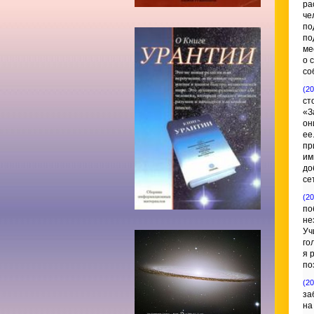
ра
че
по
по
ме
о 
со
(20
ст
«З
он
ее
пр
им
до
се
(20
по
не
Уч
го
я 
по
(20
за
на