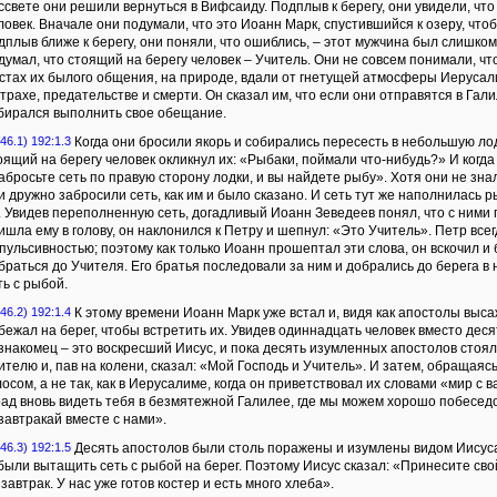
ссвете они решили вернуться в Вифсаиду. Подплыв к берегу, они увидели, что
ловек. Вначале они подумали, что это Иоанн Марк, спустившийся к озеру, чтоб
дплыв ближе к берегу, они поняли, что ошиблись, – этот мужчина был слишком
думал, что стоящий на берегу человек – Учитель. Они не совсем понимали, чт
стах их былого общения, на природе, вдали от гнетущей атмосферы Иерусал
страхе, предательстве и смерти. Он сказал им, что если они отправятся в Гали
бирался выполнить свое обещание.
46.1) 192:1.3
Когда они бросили якорь и собирались пересесть в небольшую лод
оящий на берегу человек окликнул их: «Рыбаки, поймали что-нибудь?» И когда 
абросьте сеть по правую сторону лодки, и вы найдете рыбу». Хотя они не знал
и дружно забросили сеть, как им и было сказано. И сеть тут же наполнилась р
. Увидев переполненную сеть, догадливый Иоанн Зеведеев понял, что с ними г
ишла ему в голову, он наклонился к Петру и шепнул: «Это Учитель». Петр вс
пульсивностью; поэтому как только Иоанн прошептал эти слова, он вскочил и 
браться до Учителя. Его братья последовали за ним и добрались до берега в
ть с рыбой.
46.2) 192:1.4
К этому времени Иоанн Марк уже встал и, видя как апостолы выса
бежал на берег, чтобы встретить их. Увидев одиннадцать человек вместо десят
знакомец – это воскресший Иисус, и пока десять изумленных апостолов стоя
ителю и, пав на колени, сказал: «Мой Господь и Учитель». И затем, обращаяс
лосом, а не так, как в Иерусалиме, когда он приветствовал их словами «мир с в
рад вновь видеть тебя в безмятежной Галилее, где мы можем хорошо побеседо
завтракай вместе с нами».
46.3) 192:1.5
Десять апостолов были столь поражены и изумлены видом Иисуса
были вытащить сеть с рыбой на берег. Поэтому Иисус сказал: «Принесите сво
 завтрак. У нас уже готов костер и есть много хлеба».