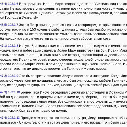
46.4) 192:1.6
В то время как Иоанн Марк воздавал должное Учителю, вид тлеющ
разил Петра: перед его мысленным взором возник полночный костер – угли, го
тр, отрекся от Учителя. Однако он стряхнул с себя это наваждение и, преклон
ой Господь и Учитель!»
46.5) 192:1.7
Затем Петр присоединился к своим товарищам, которые волокли н
остолы насчитали 153 крупные рыбы. Данный случай был ошибочно назван о
изоде не было никакого волшебства: Учитель всего лишь воспользовался сво
ба находится в этом месте, он велел апостолам забросить там сеть.
47.1) 192:1.8
Иисус обратился к ним со словами: «А теперь сядем все вместе п
исядут, пока я побеседую с вами, а Иоанн Марк приготовит рыбу». Иоанн Мар
итель положил на огонь, и когда они были готовы, юноша подал их десяти ап
передал его Иоанну, который, в свою очередь, подал хлеб голодным апостолам
просил Иоанна Марка сесть и сам подал юноше рыбу и хлеб. Пока они ели, И
огое из того, что им довелось пережить в Галилее и у этого озера.
47.2) 192:1.9
Это было третье явление Иисуса апостолам как группе. Когда Иис
росив об улове, они не догадались, что это был он, поскольку рыбаки Галилейс
регу их поджидают купцы из Тарихеи, желающие купить свежей рыбы для су
47.3) 192:1.10
Более часа Иисус беседовал с десятью апостолами и Иоанном Ма
бой по двое апостолов и прогуливаться с ними вдоль берега, – но это были уже
правлял проповедовать евангелие. Все одиннадцать апостолов вышли вместе
иближения к Галилее Симон Зелот становился всё более подавленным, и когд
кинул своих братьев и отправился домой.
47.4) 192:1.11
Прежде чем расстаться с ними в то утро, Иисус попросил, чтобы
правиться к Симону Зелоту и в тот же день привели его назад, что и было сд