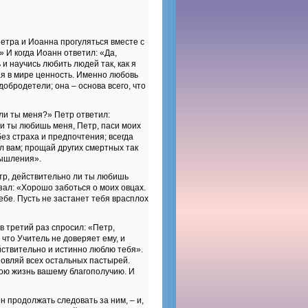
Петра и Иоанна прогуляться вместе с
 И когда Иоанн ответил: «Да,
 и научись любить людей так, как я
ая в мире ценность. Именно любовь
обродетели; она – основа всего, что
ли ты меня?» Петр ответил:
ли ты любишь меня, Петр, паси моих
без страха и предпочтения; всегда
ил вам; прощай других смертных так
мышления».
тр, действительно ли ты любишь
зал: «Хорошо заботься о моих овцах.
бе. Пусть не застанет тебя врасплох
в третий раз спросил: «Петр,
что Учитель не доверяет ему, и
ействительно и истинно люблю тебя».
новляй всех остальных пастырей.
свою жизнь вашему благополучию. И
н продолжать следовать за ним, – и,