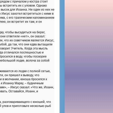
 рядом с причалом у костра стоит
ы встретить их с уловом. Однако
 высок для Иоанна. Ни один из них не
о Иисус захотел встретиться с ними в
има, с его трагическим напоминанием
лею, он встретит их там, и он
ку, чтобы высадиться на берег,
они ответили «нет», он сказал:
и, что их советчиком является Иисус,
ыбой, да так, что они едва вытащили
оворит Учитель. Когда эта мысль
егда отличался поспешностью и
бросился в воду, чтобы поскорее
 небольшой лодке, волоча за собой
живаются из лодки с полной сетью,
и, он пришел к выводу, что
ли в молчании, юноша бросился к
ь к Иоанну Марку, – будничным
ами», – Иисус сказал: «Что же, Иоанн,
вать. Оставайся, Иоанн, и
, разговаривающего с юношей, что
й улов и приготовьте несколько рыб