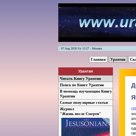
07 Aug 2026 Fri 13:27 - Москва
Главная
Урантия
Ск
Урантия
Читать Книгу Урантии
Д
Поиск по Книге Урантии
В помощь изучающим Книгу
Урантии
Я
Самые популярные статьи
Журнал
(20
"Жизнь после Смерти"
зн
ап
ев
од
св