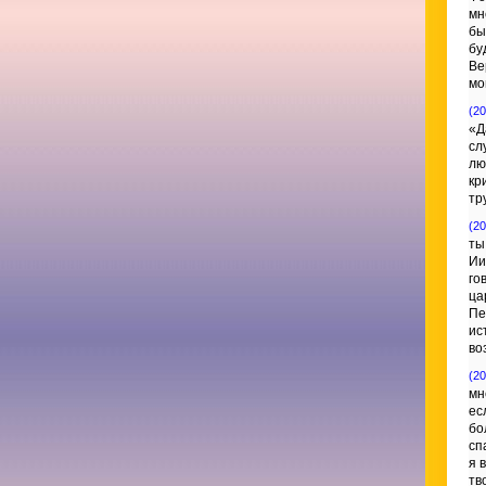
мн
бы
бу
Ве
мо
(20
«Д
сл
лю
кр
тр
(20
ты
Ии
го
ца
Пе
ис
во
(20
мн
ес
бо
сп
я 
тв