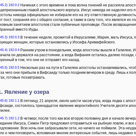
45.2) 192:0.2
Начиная с этого времени и пока волна гонений не рассеяла апост
щепризнанным главой апостольского корпуса. Иисус никогда не наделял его п
остолы никогда официально не избирали его на эту ответственную должност
от пост, сохраняя его с общего согласия, а также в силу того, что являлся их
новным занятием апостолов стали публичные проповеди. После возвращения
бранный вместо Иуды.
45.3) 192:0.3
В течение недели, прожитой в Иерусалиме, Мария, мать Иисуса, 
рующих женщин, которые остановились у Иосифа Аримафейского.
45.4) 192:0.4
Ранним утром в понедельник, когда апостолы вышли в Галилею, И
ачала он держался на расстоянии, а когда Вифания осталась далеко позади, 
еренный в том, что они не отправят его назад.
45.5) 192:0.5
Несколько раз на пути в Галилею апостолы останавливались, чтоб
-за чего они прибыли в Вифсаиду только поздним вечером в среду. Лишь к пол
гах, готовые позавтракать.
1. Явление у озера
45.6) 192:1.1
В пятницу, 21 апреля, около шести часов утра, когда лодка с апо
фсаиде, состоялось тринадцатое явление моронтийного Учителя десяти апос
лилее.
45.7) 192:1.2
В четверг, после того как всю вторую половину дня и начало вече
идании Иисуса, Симон Петр предложил отправиться на рыбную ловлю, и все 
едложение. Всю ночь они забрасывали сети, но ничего не поймали. Эта неуда
ло о чем поговорить, вспоминая многие интересные события, лишь недавно 