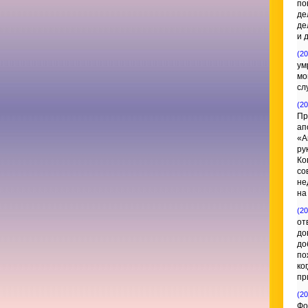
по
де
де
и 
(20
ум
мо
сл
(20
Пр
ап
«А
ру
Ко
со
не
на
(20
от
до
до
по
ко
пр
(20
Фо