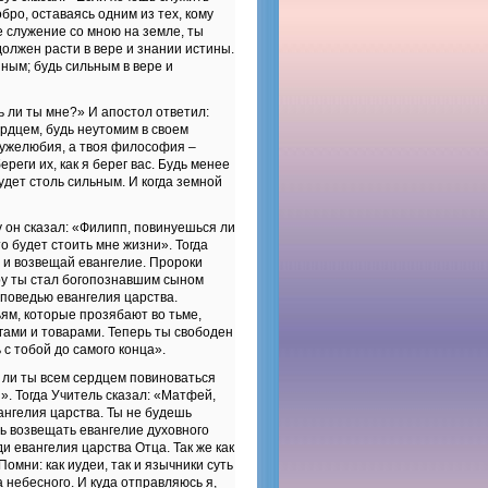
бро, оставаясь одним из тех, кому
 служение со мною на земле, ты
должен расти в вере и знании истины.
нным; будь сильным в вере и
 ли ты мне?» И апостол ответил:
ердцем, будь неутомим в своем
ружелюбия, а твоя философия –
реги их, как я берег вас. Будь менее
удет столь сильным. И когда земной
 он сказал: «Филипп, повинуешься ли
о будет стоить мне жизни». Тогда
в и возвещай евангелие. Пророки
еру ты стал богопознавшим сыном
оповедью евангелия царства.
ям, которые прозябают во тьме,
гами и товарами. Теперь ты свободен
 с тобой до самого конца».
 ли ты всем сердцем повиноваться
». Тогда Учитель сказал: «Матфей,
ангелия царства. Ты не будешь
ь возвещать евангелие духовного
 евангелия царства Отца. Так же как
омни: как иудеи, так и язычники суть
 небесного. И куда отправляюсь я,