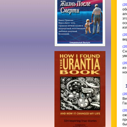
(20
об
ап
эт
ос
из
(20
ве
(20
Сн
ув
(20
из
но
(20
Ви
Га
(20
ож
пр
бы