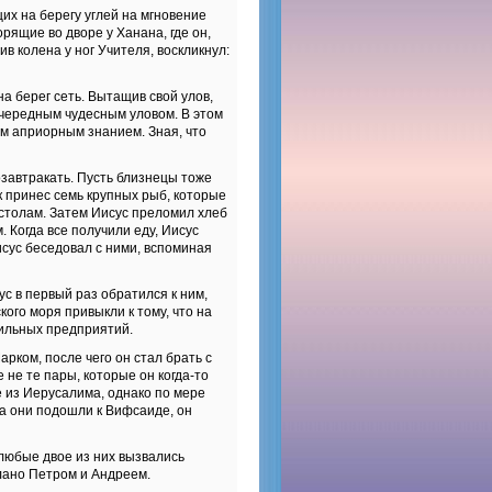
их на берегу углей на мгновение
рящие во дворе у Ханана, где он,
ив колена у ног Учителя, воскликнул:
а берег сеть. Вытащив свой улов,
чередным чудесным уловом. В этом
им априорным знанием. Зная, что
озавтракать. Пусть близнецы тоже
к принес семь крупных рыб, которые
остолам. Затем Иисус преломил хлеб
. Когда все получили еду, Иисус
исус беседовал с ними, вспоминая
ус в первый раз обратился к ним,
кого моря привыкли к тому, что на
шильных предприятий.
рком, после чего он стал брать с
 не те пары, которые он когда-то
 из Иерусалима, однако по мере
а они подошли к Вифсаиде, он
 любые двое из них вызвались
елано Петром и Андреем.