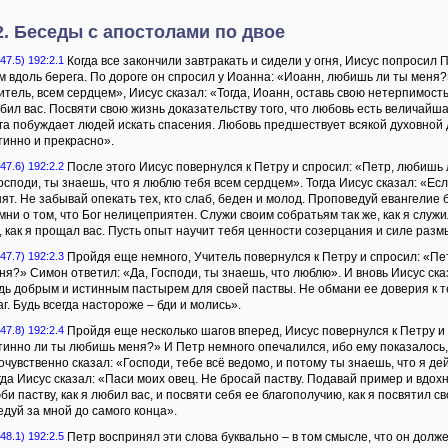
2. Беседы с апостолами по двое
47.5) 192:2.1
Когда все закончили завтракать и сидели у огня, Иисус попросил 
м вдоль берега. По дороге он спросил у Иоанна: «Иоанн, любишь ли ты меня?»
итель, всем сердцем», Иисус сказал: «Тогда, Иоанн, оставь свою нетерпимость
бил вас. Посвяти свою жизнь доказательству того, что любовь есть величайш
га побуждает людей искать спасения. Любовь предшествует всякой духовной д
тинно и прекрасно».
47.6) 192:2.2
После этого Иисус повернулся к Петру и спросил: «Петр, любишь 
осподи, ты знаешь, что я люблю тебя всем сердцем». Тогда Иисус сказал: «Ес
нят. Не забывай опекать тех, кто слаб, беден и молод. Проповедуй евангелие 
мни о том, что Бог нелицеприятен. Служи своим собратьям так же, как я служ
, как я прощал вас. Пусть опыт научит тебя ценности созерцания и силе раз
47.7) 192:2.3
Пройдя еще немного, Учитель повернулся к Петру и спросил: «Пе
ня?» Симон ответил: «Да, Господи, ты знаешь, что люблю». И вновь Иисус ска
дь добрым и истинным пастырем для своей паствы. Не обмани ее доверия к те
аг. Будь всегда настороже – бди и молись».
47.8) 192:2.4
Пройдя еще несколько шагов вперед, Иисус повернулся к Петру и 
тинно ли ты любишь меня?» И Петр немного опечалился, ибо ему показалось, 
очувственно сказал: «Господи, тебе всё ведомо, и потому ты знаешь, что я д
гда Иисус сказал: «Паси моих овец. Не бросай паству. Подавай пример и вдох
би паству, как я любил вас, и посвяти себя ее благополучию, как я посвятил 
едуй за мной до самого конца».
48.1) 192:2.5
Петр воспринял эти слова буквально – в том смысле, что он долже