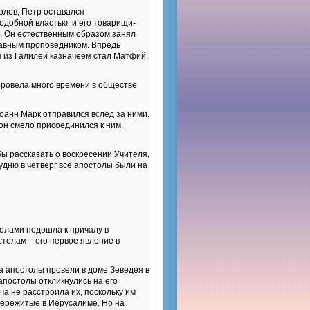
олов, Петр оставался
одобной властью, и его товарищи-
ь. Он естественным образом занял
 главным проповедником. Впредь
 из Галилеи казначеем стал Матфий,
провела много времени в обществе
оанн Марк отправился вслед за ними.
он смело присоединился к ним,
ы рассказать о воскресении Учителя,
удню в четверг все апостолы были на
столами подошла к причалу в
толам – его первое явление в
ра апостолы провели в доме Зеведея в
апостолы откликнулись на его
ча не расстроила их, поскольку им
пережитые в Иерусалиме. Но на