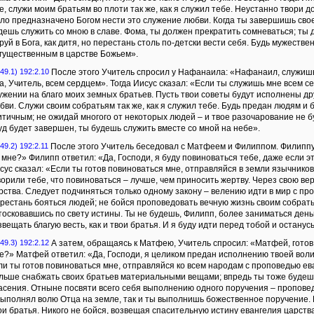
е, служи моим братьям во плоти так же, как я служил тебе. Неустанно твори до
ло предназначено Богом нести это служение любви. Когда ты завершишь свое
дешь служить со мною в славе. Фома, ты должен прекратить сомневаться; ты 
руй в Бога, как дитя, но перестань столь по-детски вести себя. Будь мужестве
гущественным в царстве Божьем».
49.1) 192:2.10
После этого Учитель спросил у Нафанаила: «Нафанаил, служишь
а, Учитель, всем сердцем». Тогда Иисус сказал: «Если ты служишь мне всем с
ужении на благо моих земных братьев. Пусть твои советы будут исполнены д
бви. Служи своим собратьям так же, как я служил тебе. Будь предан людям и бе
итичным; не ожидай многого от некоторых людей – и твое разочарование не б
уд будет завершен, ты будешь служить вместе со мной на небе».
49.2) 192:2.11
После этого Учитель беседовал с Матфеем и Филиппом. Филиппу
 мне?» Филипп ответил: «Да, Господи, я буду повиноваться тебе, даже если эт
сус сказал: «Если ты готов повиноваться мне, отправляйся в земли язычнико
ворили тебе, что повиноваться – лучше, чем приносить жертву. Через свою в
рства. Следует подчиняться только одному закону – велению идти в мир с пр
рестань бояться людей; не бойся проповедовать вечную жизнь своим собрать
тосковавшись по свету истины. Ты не будешь, Филипп, более заниматься день
звещать благую весть, как и твои братья. И я буду идти перед тобой и останусь
49.3) 192:2.12
А затем, обращаясь к Матфею, Учитель спросил: «Матфей, готов
е?» Матфей ответил: «Да, Господи, я целиком предан исполнению твоей воли
ли ты готов повиноваться мне, отправляйся ко всем народам с проповедью ев
льше снабжать своих братьев материальными вещами; впредь ты тоже будеш
асения. Отныне посвяти всего себя выполнению одного поручения – проповеди
выполнял волю Отца на земле, так и ты выполнишь божественное поручение. П
ои братья. Никого не бойся, возвещая спасительную истину евангелия царства