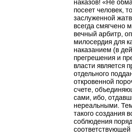
наказов! «Не обма
посеет человек, т
заслуженной жатв
всегда смягчено 
вечный арбитр, о
милосердия для к
наказанием (в де
прегрешения и пр
власти является 
отдельного подда
откровенной поро
счете, объединяю
сами, ибо, отдавш
нереальными. Тем
такого создания в
соблюдения поряд
соответствующей 