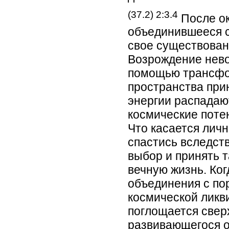
(37.2) 2:3.4
После ок
объединившееся с
свое существовани
Возрождение нево
помощью трансфо
пространства пр
энергии распадаю
космические потен
Что касается лич
спастись вследст
выбор и принять 
вечную жизнь. Ког
объединения с по
космической ликв
поглощается свер
развивающегося о