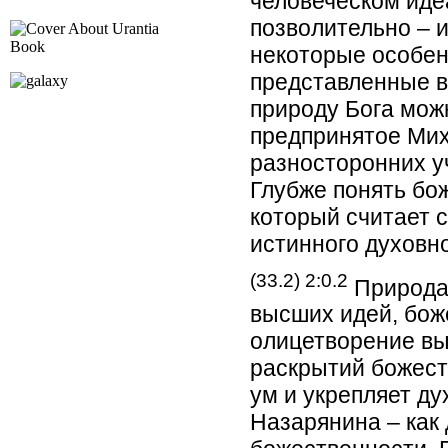
человеческом иде
позволительно – 
некоторые особен
представленные в
природу Бога мож
предпринятое Мих
разносторонних у
Глубже понять бо
который считает с
истинного духовно
(33.2) 2:0.2
Природа 
высших идей, бож
олицетворение вы
раскрытий божест
ум и укрепляет д
Назарянина – как 