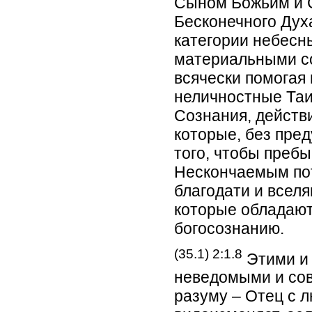
Сыном Божьим и С
Бесконечного Дух
категории небесн
материальными с
всячески помогая 
неличностные Та
Сознания, действи
которые, без пре
того, чтобы преб
Нескончаемым пот
благодати и всел
которые обладают
богосознанию.
(35.1) 2:1.8
Этими и 
неведомыми и со
разуму – Отец с 