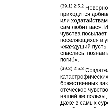
(39.1) 2:5.2
Неверно 
приходится добив
или ходатайствам
сам любит вас». 
чувства посылает
поселяющихся в у
«жаждущий пусть 
спаслись, познав 
погиб».
(39.2) 2:5.3
Создател
катастрофических
божественных зак
отеческое чувство
нашей же пользы, 
Даже в самых сур