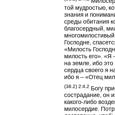
Милосерд
той мудростью, к
знания и пониман
среды обитания к
благосердный, ми
многомилостивый»
Господне, спасетс
«Милость Господня
милость его». «Я 
на земле, ибо это
сердца своего я 
ибо я – «Отец мил
(38.2) 2:4.2
Богу при
сострадание, он и
какого-либо возде
милосердие. Потр