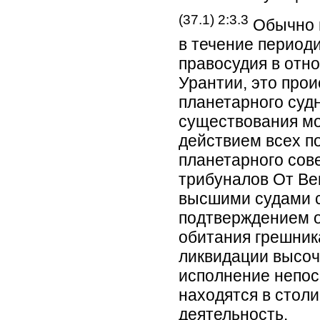
(37.1) 2:3.3
Обычно 
в течение периоди
правосудия в отн
Урантии, это про
планетарного суд
существования м
действием всех п
планетарного сов
трибуналов От Ве
высшими судами с
подтверждением о
обитания грешник
ликвидации высоч
исполнение непос
находятся в стол
деятельность.