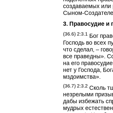
создаваемых или
Сыном-Создателе
3. Правосудие и
(36.6) 2:3.1
Бог прав
Господь во всех п
что сделал, – гов
все праведны». С
на его правосуди
нет у Господа, Бо
мздоимства».
(36.7) 2:3.2
Сколь тщ
незрелыми призыв
дабы избежать сп
мудрых естествен