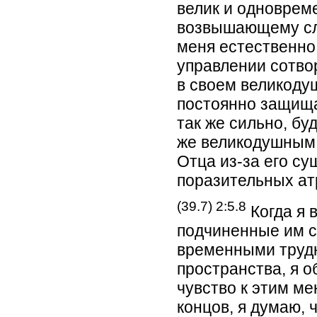
велик и одноврем
возвышающему сл
меня естественно 
управлении сотво
в своем великоду
постоянно защища
так же сильно, бу
же великодушным
Отца из-за его су
поразительных ат
(39.7) 2:5.8
Когда я 
подчиненные им 
временными труд
пространства, я о
чувство к этим м
концов, я думаю, 