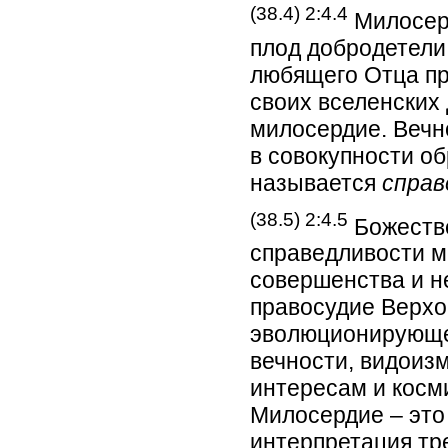
(38.4) 2:4.4
Милосер
плод добродетели
любящего Отца пр
своих вселенских 
милосердие. Вечн
в совокупности об
называется
спра
(38.5) 2:4.5
Божестве
справедливости м
совершенства и н
правосудие Верхо
эволюционирующег
вечности, видоиз
интересам и косм
Милосердие – это
интерпретация тр