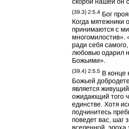
скорби нашей он с
(39.3) 2:5.4
Бог проя
Когда мятежники 
принимаются с ми
многомилостив». «
ради себя самого,
любовью одарил н
Божьими».
(39.4) 2:5.5
В конце 
Божьей добродете
является живущий
ожидающий того ча
единстве. Хотя ис
подчинитесь преб
поведет вас, шаг 
вселенной, эпоха 