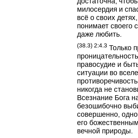
достаточна, чтоб
милосердия и спас
всё о своих детях
понимает своего с
даже любить.
(38.3) 2:4.3
Только п
проницательность
правосудие и быт
ситуации во всел
противоречивость
никогда не стано
Всезнание Бога н
безошибочно выби
совершенно, одно
его божественным
вечной природы.