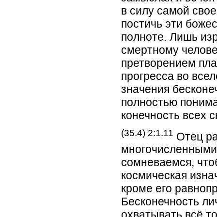
в силу самой сво
постичь эти боже
полноте. Лишь из
смертному челове
претворением пла
прогресса во всел
значения бесконе
полностью понима
конечность всех с
(35.4) 2:1.11
Отец ра
многочисленными
сомневаемся, что
космическая изна
кроме его равноп
Бесконечность ли
охватывать всё то