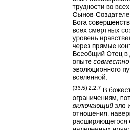
трудности во все
Сынов-Создателе
Бога совершенств
всех смертных со
уровень нравствен
через прямые кон
Всеобщий Отец в 
опыте
совместно
эволюционного пу
вселенной.
(36.5) 2:2.7
В божест
ограничениям, по
включающий
зло 
отношения, навер
расширяющегося с
наделенных нравс