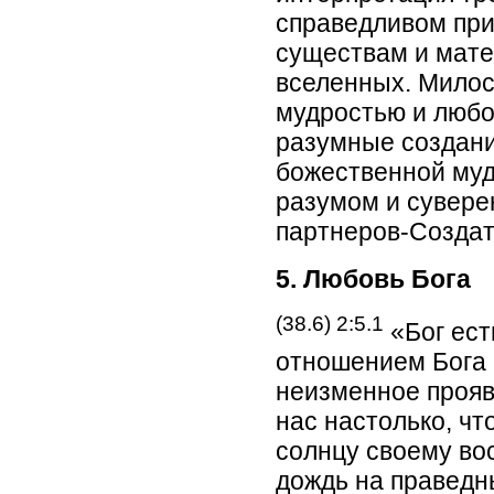
справедливом пр
существам и мат
вселенных. Милос
мудростью и люб
разумные создани
божественной му
разумом и сувере
партнеров-Создат
5. Любовь Бога
(38.6) 2:5.1
«Бог ест
отношением Бога 
неизменное прояв
нас настолько, чт
солнцу своему во
дождь на праведн