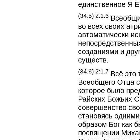
единственное Я Е
(34.5) 2:1.6
Всеобщий
во всех своих атри
автоматически ис
непосредственны
созданиями и дру
существ.
(34.6) 2:1.7
Всё это 
Всеобщего Отца с
которое было пре
Райских Божьих С
совершенство свое
становясь одними 
образом Бог как б
посвящении Михаи