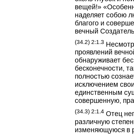
вещей!» «Особенн
наделяет собою лю
благого и соверш
вечный Создатель
(34.2) 2:1.3
Несмотря
проявлений вечно
обнаруживает бес
бесконечности, та
полностью сознае
исключением свои
единственным су
совершенную, пр
(34.3) 2:1.4
Отец неп
различную степен
изменяющуюся в р