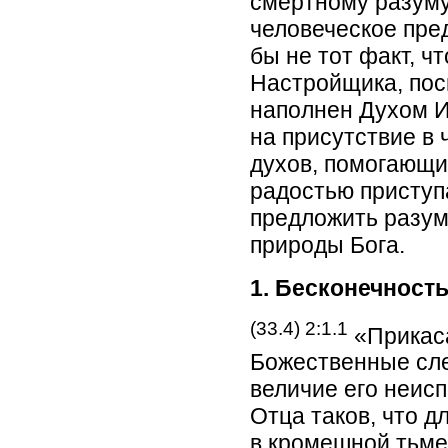
смертному разуму
человеческое пре
бы не тот факт, ч
Настройщика, пос
наполнен Духом И
на присутствие в
духов, помогающи
радостью приступ
предложить разу
природы Бога.
1. Бесконечность
(33.4) 2:1.1
«Прикаса
Божественные сле
величие его неис
Отца таков, что д
в кромешной тьме