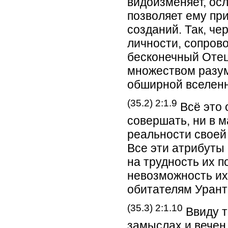
видоизменяет, осл
позволяет ему при
созданий. Так, ч
личности, сопро
бесконечный Отец
множеством разу
обширной вселенн
(35.2) 2:1.9
Всё это 
совершать, ни в 
реальности своей 
Все эти атрибуты
на трудность их п
невозможность их
обитателям Урант
(35.3) 2:1.10
Ввиду т
замыслах и вечен 