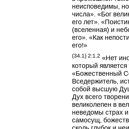
неисповедимы, но
числа». «Бог вели
его лет». «Поисти
(вселенная) и не
его». «Как непос
его!»
(34.1) 2:1.2
«Нет ино
который является
«Божественный С
Вседержитель, ист
собой высшую Ду
Дух всего творен
великолепен в ве
неведомы страх и
самосущ, божеств
сколь глубок и н