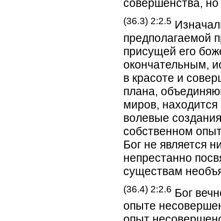
совершенства, но 
(36.3) 2:2.5
Изначаль
предполагаемой п
присущей его бож
окончательным, и
в красоте и совер
плана, объединя
миров, находится
волевые создания
собственном опыт
Бог не является н
непрестанно пос
существам необъя
(36.4) 2:2.6
Бог вечн
опыте несовершен
опыт несовершенс