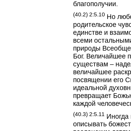
благополучии.
(40.2) 2:5.10
Но любо
родительское чув
единстве и взаим
всеми остальным
природы Всеобщег
Бог. Величайшее 
существам – наде
величайшее раскр
посвящении его С
идеальной духовн
превращает Божью
каждой человечес
(40.3) 2:5.11
Иногда 
описывать божест