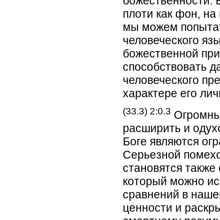
божественности. 
плоти как фон, на
мы можем попытат
человеческого яз
божественной при
способствовать д
человеческого пр
характере его лич
(33.3) 2:0.3
Огромным
расширить и одух
Боге являются ог
Серьезной помехо
становятся также 
который можно ис
сравнений в наше
ценности и раскр