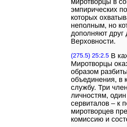
миротворцы в со
эмпирических по
которых охватыва
неполным, но ко
дополняют друг д
Верховности.
(275.5) 25:2.5
В ка
Миротворцы ока
образом разбиты
объединения, в 
службу. Три чле
личностям, один 
сервиталов – к 
миротворцев пре
комиссию и сост