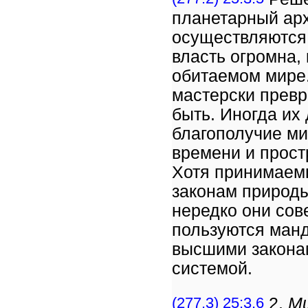
планетарный арх
осуществляются
власть огромна, 
обитаемом мире
мастерски превра
быть. Иногда их
благополучие ми
времени и прост
Хотя принимаем
законам природы
нередко они сов
пользуются манд
высшими закона
системой.
(277.3) 25:3.6
2.
М