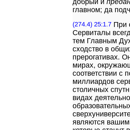
добрый и
преда
главном; да под
(274.4) 25:1.7
При 
Сервиталы всегд
тем Главным Ду
сходство в общи
прерогативах. О
мирах, окружающ
соответствии с 
миллиардов сер
столичных спутн
видах деятельно
образовательны
сверхуниверсите
являются вашими