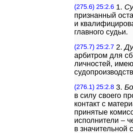
(275.6) 25:2.6
1.
Су
признанный ост
и квалифициров
главного судьи.
(275.7) 25:2.7
2.
Ду
арбитром для сб
личностей, имею
судопроизводств
(276.1) 25:2.8
3.
Бо
в силу своего п
контакт с матер
принятые комис
исполнители – ч
в значительной 