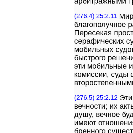
арбитражными т
(276.4) 25:2.11
Миро
благополучное р
Пересекая прост
серафических су
мобильных судов
быстрого решени
эти мобильные 
комиссии, суды
второстепенным
(276.5) 25:2.12
Эти
вечности; их ак
душу, вечное бу
имеют отношени
бренного сущест