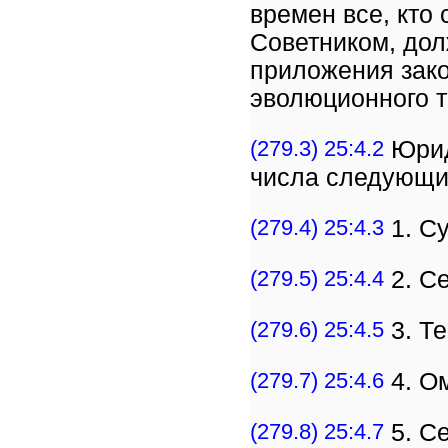
времен все, кто
Советником, до
приложения зак
эволюционного т
(279.3) 25:4.2
Юрид
числа следующих
(279.4) 25:4.3
1. С
(279.5) 25:4.4
2. С
(279.6) 25:4.5
3. Т
(279.7) 25:4.6
4. О
(279.8) 25:4.7
5. С