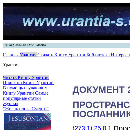
09 Aug 2026 Sun 12:42 - Москва
Главная
Урантия
Скачать Книгу Урантии
Библиотека Интерес
Урантия
Читать Книгу Урантии
Поиск по Книге Урантии
ДОКУМЕНТ 
В помощь изучающим
Книгу Урантии
Самые
популярные статьи
ПРОСТРАНС
Журнал
"Жизнь после Смерти"
ПОСЛАННИ
(273.1) 25:0.1
Прос