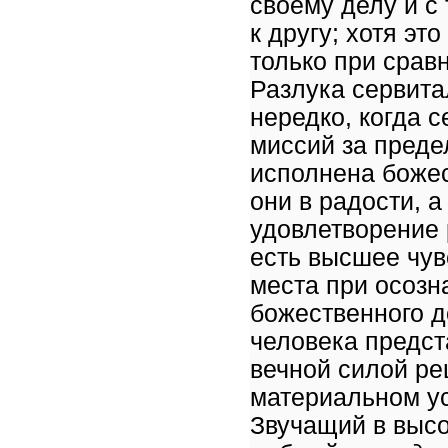
своему делу и с
к другу; хотя эт
только при срав
Разлука сервита
нередко, когда 
миссий за преде
исполнена божес
они в радости, 
удовлетворение 
есть высшее чув
места при осозн
божественного д
человека предс
вечной силой ре
материальном ус
Звучащий в высо