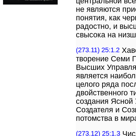
центральной все
не являются при
понятия, как че
радостно, и выс
свысока на низш
(273.11) 25:1.2
Хав
творение Семи Г
Высших Управля
является наибо
целого ряда по
двойственного т
создания Ясной
Создателя и Соз
потомства в мир
(273.12) 25:1.3
Чис