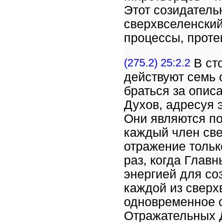
Этот созидатель
сверхвселенский
процессы, прот
(275.2) 25:2.2
В ст
действуют семь 
браться за опис
Духов, адресуя 
Они являются по
каждый член св
отражение тольк
раз, когда Глав
энергией для со
каждой из сверх
одновременное с
Отражательных Д