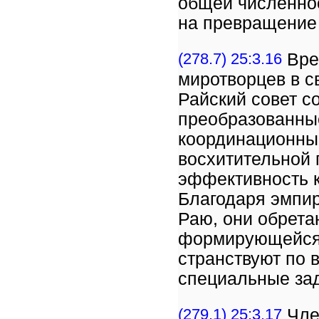
общей численнос
на превращение
(278.7) 25:3.16
Врем
миротворцев в с
Райский совет с
преобразованны
координационны
восхитительной 
эффективность к
Благодаря эмпир
Раю, они обрета
формирующейся 
странствуют по 
специальные за
(279.1) 25:3.17
Чле