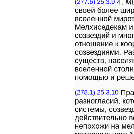
(277.6) 25:3.9
4.
Ми
своей более шир
вселенной миро
Мелхиседекам и
созвездий и мн
отношение к коо
созвездиями. Ра
существ, насел
вселенной столи
помощью и реше
(278.1) 25:3.10
Прак
разногласий, ко
системы, созвез
действительно в
непохожи на мел