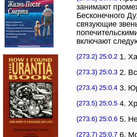
занимают проме
Бесконечного Ду
связующие звен
попечительскими
включают следу
(273.2) 25:0.2
1. Х
(273.3) 25:0.3
2. В
(273.4) 25:0.4
3. Ю
(273.5) 25:0.5
4. Х
(273.6) 25:0.6
5. Н
(273.7) 25:0.7
6. М