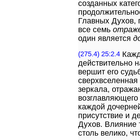
созданных катег
продолжительное
Главных Духов, 
все семь
отраж
один является
д
(275.4) 25:2.4
Кажд
действительно 
вершит его судь
сверхвселенная 
зеркала, отража
возглавляющего 
каждой дочерней
присутствие и д
Духов. Влияние 
столь велико, ч