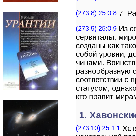
(273.8) 25:0.8
7. Ра
(273.9) 25:0.9
Из с
сервиталы, мир
созданы как так
собой уровни, д
чинами. Воинст
разнообразную с
соответствии с 
статусом, однако
кто правит мира
1. Хавонск
(273.10) 25:1.1
Хот