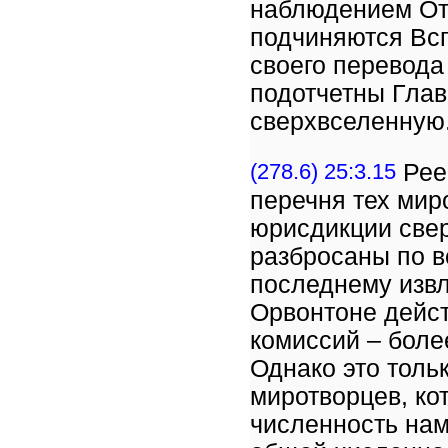
наблюдением От
подчиняются Вс
своего перевода
подотчетны Глав
сверхвселенную
(278.6) 25:3.15
Рее
перечня тех мир
юрисдикции свер
разбросаны по в
последнему извл
Орвонтоне дейст
комиссий – боле
Однако это толь
миротворцев, ко
численность нам