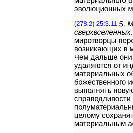
материального б
эволюционных м
(278.2) 25:3.11
5.
М
сверхвселенных
миротворцы пере
возникающих в м
Чем дальше они 
удаляются от ин
материальных о
божественного и
выполнять новую
справедливости 
полуматериальны
целому сохранят
материальным а