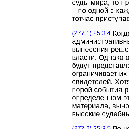
суды мира, то п
– по одной с ка
тотчас приступа
(277.1) 25:3.4
Когд
административны
вынесения решен
власти. Однако 
будут представл
ограничивает их
свидетелей. Хот
порой события р
определенном э
материала, выно
высокие судебны
(277.2) 25:3.5
Реше