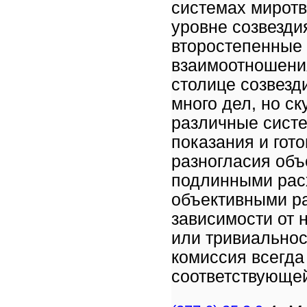
системах мирот
уровне созвезди
второстепенные
взаимоотношения
столице созвезд
много дел, но с
различные систе
показания и гот
разногласия объ
подлинными рас
объективными ра
зависимости от 
или тривиальнос
комиссия всегда
соответствующе