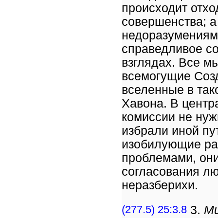
происходит отхо
совершенства; а
недоразумениям
справедливое со
взглядах. Все м
всемогущие Созд
вселенные в так
Хавона. В центр
комиссии не ну
избрали иной пу
изобилующие ра
проблемами, они
согласования л
неразберихи.
(277.5) 25:3.8
3.
Ми