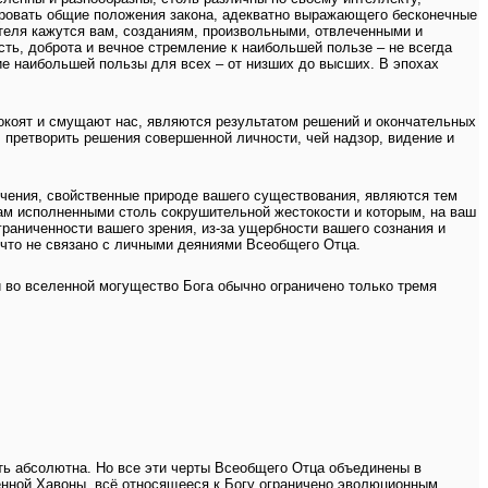
ировать общие положения закона, адекватно выражающего бесконечные
теля кажутся вам, созданиям, произвольными, отвлеченными и
ость, доброта и вечное стремление к наибольшей пользе – не всегда
е наибольшей пользы для всех – от низших до высших. В эпохах
покоят и смущают нас, являются результатом решений и окончательных
претворить решения совершенной личности, чей надзор, видение и
ничения, свойственные природе вашего существования, являются тем
вам исполненными столь сокрушительной жестокости и которым, на ваш
граниченности вашего зрения, из-за ущербности вашего сознания и
 что не связано с личными деяниями Всеобщего Отца.
 во вселенной могущество Бога обычно ограничено только тремя
ть абсолютна. Но все эти черты Всеобщего Отца объединены в
енной Хавоны, всё относящееся к Богу ограничено эволюционным