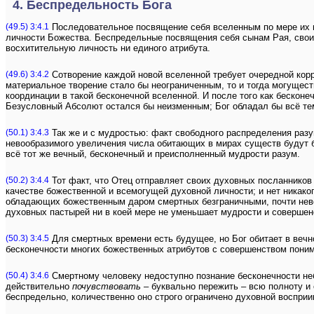
4. Беспредельность Бога
(49.5) 3:4.1
Последовательное посвящение себя вселенным по мере их в
личности Божества. Беспредельные посвящения себя сынам Рая, своим
восхитительную личность ни единого атрибута.
(49.6) 3:4.2
Сотворение каждой новой вселенной требует очередной корре
материальное творение стало бы неограниченным, то и тогда могущест
координации в такой бесконечной вселенной. И после того как бескон
Безусловный Абсолют остался бы неизменным; Бог обладал бы всё тем
(50.1) 3:4.3
Так же и с мудростью: факт свободного распределения разу
невообразимого увеличения числа обитающих в мирах существ будут бе
всё тот же вечный, бесконечный и преисполненный мудрости разум.
(50.2) 3:4.4
Тот факт, что Отец отправляет своих духовных посланников 
качестве божественной и всемогущей духовной личности; и нет никако
обладающих божественным даром смертных безграничными, почти нев
духовных пастырей ни в коей мере не уменьшает мудрости и соверше
(50.3) 3:4.5
Для смертных времени есть будущее, но Бог обитает в вечно
бесконечности многих божественных атрибутов с совершенством поним
(50.4) 3:4.6
Смертному человеку недоступно познание бесконечности неб
действительно
почувствовать
– буквально пережить – всю полноту и
беспредельно, количественно оно строго ограничено духовной восприи