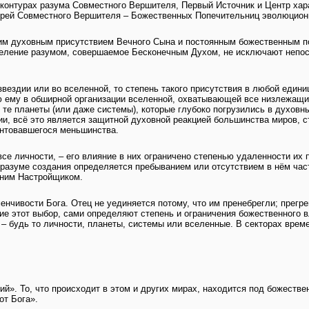
 контурах разума Совместного Вершителя, Первый Источник и Центр ха
черей Совместного Вершителя – Божественных Попечительниц эволюцио
м духовным присутствием Вечного Сына и постоянным божественным по
аделение разумом, совершаемое Бесконечным Духом, не исключают непос
озвездии или во вселенной, то степень такого присутствия в любой един
 ему в обширной организации вселенной, охватывающей все низлежащие 
 те планеты (или даже системы), которые глубоко погрузились в духовн
ии, всё это является защитной духовной реакцией большинства миров, с
бунтовавшегося меньшинства.
се личности, – его влияние в них ограничено степенью удаленности их 
 разуме создания определяется пребыванием или отсутствием в нём част
нним Настройщиком.
нчивости Бога. Отец не уединяется потому, что им пренебрегли; прегре
е этот выбор, сами определяют степень и ограничения божественного 
 – будь то личности, планеты, системы или вселенные. В секторах врем
й». То, что происходит в этом и других мирах, находится под божеств
от Бога».