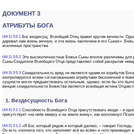
ДОКУМЕНТ 3
АТРИБУТЫ БОГА
(44.1) 3:0.1
Бог вездесущ; Всеобщий Отец правит кругом вечности. Одна
даровал нам жизнь вечную, и эта жизнь заключена в его Сынах». Бож
вселенных пространства.
(44.2) 3:0.2
Эти высоколичностные Божьи Сыны вполне различимы для ра
Сыны-Создатели Всеобщего Отца представляют собой раскрытие невиди
(44.3) 3:0.3
Созидательность вряд ли является одним из атрибутов Бога
контролируется всеми согласованными атрибутами бесконечной и боже
сущности могло предшествовать остальным, однако, если бы это было
венцом созидательности Божества является всеобщая истина Отцовст
1. Вездесущность Бога
(44.4) 3:1.1
Способность Всеобщего Отца присутствовать везде – и одно
присутствует «на небе вверху и на земле внизу»; как воскликнул Псал
(44.5) 3:1.2
«Я Бог, который рядом и который далеко, – говорит Господь
Он есть «полнота того, кто наполняет всё во всём» и «кто производит в