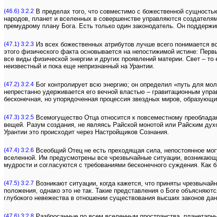
(46.6) 3:2.2
В пределах того, что совместимо с божественной сущность
народов, планет и вселенных в совершенстве управляются создателям
премудрому плану Бога. Есть только один законодатель. Он поддержи
(47.1) 3:2.3
Из всех божественных атрибутов лучше всего понимается вс
этого физического факта основывается на непостижимой истине: Перв
все виды физической энергии и других проявлений материи. Свет – то
неизвестный и пока еще непризнанный на Урантии.
(47.2) 3:2.4
Бог контролирует всю энергию; он определил «путь для мол
непрестанно удерживается его вечной властью – гравитационным упра
бесконечная, но упорядоченная процессия звездных миров, образующи
(47.3) 3:2.5
Всемогущество Отца относится к повсеместному преобладани
вещей. Разум создания, не являясь Райской монотой или Райским дух
Урантии это происходит через Настройщиков Сознания.
(47.4) 3:2.6
Всеобщий Отец не есть преходящая сила, непостоянное мог
вселенной. Им предусмотрены все чрезвычайные ситуации, возникающи
мудрости и согласуются с требованиями бесконечного суждения. Как б
(47.5) 3:2.7
Возникают ситуации, когда кажется, что приняты чрезвычай
положения, однако это не так. Такие представления о Боге объясняют
глубокого невежества в отношении существования высших законов данн
(47.6) 3:2.8
Разбросанные по всем вселенным пространства, планетарные