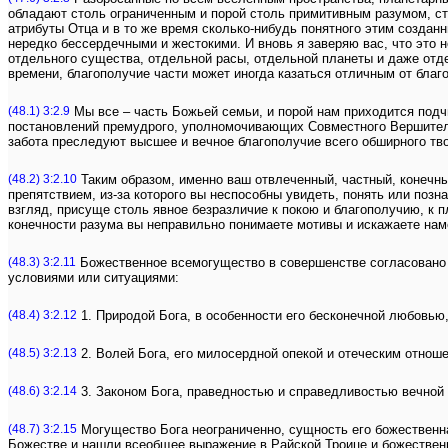
обладают столь ограниченным и порой столь примитивным разумом, с
атрибуты Отца и в то же время сколько-нибудь понятного этим созда
нередко бессердечными и жестокими. И вновь я заверяю вас, что это н
отдельного существа, отдельной расы, отдельной планеты и даже отд
времени, благополучие части может иногда казаться отличным от благо
(48.1) 3:2.9
Мы все – часть Божьей семьи, и порой нам приходится подч
постановлений премудрого, уполномочивающих Совместного Вершителя 
забота преследуют высшее и вечное благополучие всего обширного тв
(48.2) 3:2.10
Таким образом, именно ваш отвлеченный, частный, конечны
препятствием, из-за которого вы неспособны увидеть, понять или поз
взгляд, присуще столь явное безразличие к покою и благополучию, к 
конечности разума вы неправильно понимаете мотивы и искажаете нам
(48.3) 3:2.11
Божественное всемогущество в совершенстве согласовано 
условиями или ситуациями:
(48.4) 3:2.12
1. Природой Бога, в особенности его бесконечной любовью,
(48.5) 3:2.13
2. Волей Бога, его милосердной опекой и отеческим отнош
(48.6) 3:2.14
3. Законом Бога, праведностью и справедливостью вечной
(48.7) 3:2.15
Могущество Бога неограниченно, сущность его божественна
Божестве и нашли всеобщее выражение в Райской Троице и божествен