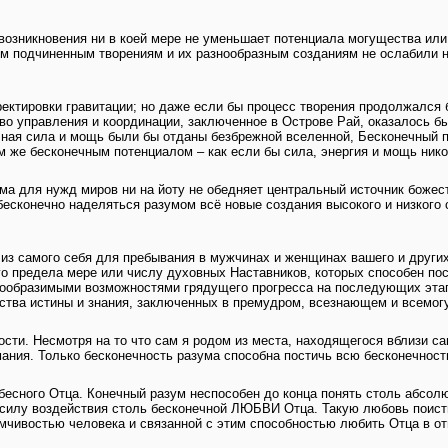
озникновения ни в коей мере не уменьшает потенциала могущества или
 подчиненным творениям и их разнообразным созданиям не ослабили ни
ктировки гравитации; но даже если бы процесс творения продолжался бе
во управления и координации, заключенное в Острове Рай, оказалось б
ечная сила и мощь были бы отданы безбрежной вселенной, Бесконечный п
 же бесконечным потенциалом – как если бы сила, энергия и мощь нико
ма для нужд миров ни на йоту не обедняет центральный источник боже
сконечно наделяться разумом всё новые создания высокого и низкого с
из самого себя для пребывания в мужчинах и женщинах вашего и других 
го предела мере или числу духовных Наставников, которых способен по
ообразимыми возможностями грядущего прогресса на последующих этапа
нства истины и знания, заключенных в премудром, всезнающем и всемо
сти. Несмотря на то что сам я родом из места, находящегося вблизи са
ания. Только бесконечность разума способна постичь всю бесконечност
есного Отца. Конечный разум неспособен до конца понять столь абсолю
 силу воздействия столь бесконечной ЛЮБВИ Отца. Такую любовь поист
мчивостью человека и связанной с этим способностью любить Отца в от