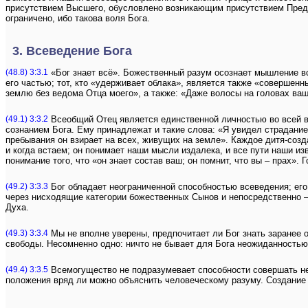
присутствием Высшего, обусловлено возникающим присутствием Преде
ограничено, ибо такова воля Бога.
3. Всеведение Бога
(48.8) 3:3.1
«Бог знает всё». Божественный разум осознает мышление вс
его частью; тот, кто «удерживает облака», является также «совершенн
землю без ведома Отца моего», а также: «Даже волосы на головах ваш
(49.1) 3:3.2
Всеобщий Отец является единственной личностью во всей вс
сознанием Бога. Ему принадлежат и такие слова: «Я увидел страдание 
пребывания он взирает на всех, живущих на земле». Каждое дитя-создан
и когда встаем; он понимает наши мысли издалека, и все пути наши и
понимание того, что «он знает состав ваш; он помнит, что вы – прах».
(49.2) 3:3.3
Бог обладает неограниченной способностью всеведения; его
через нисходящие категории божественных Сынов и непосредственно 
Духа.
(49.3) 3:3.4
Мы не вполне уверены, предпочитает ли Бог знать заранее о
свободы. Несомненно одно: ничто не бывает для Бога неожиданностью
(49.4) 3:3.5
Всемогущество не подразумевает способности совершать нес
положения вряд ли можно объяснить человеческому разуму. Создание 