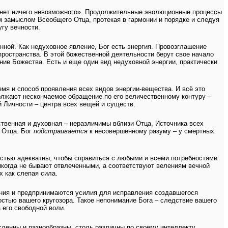
а нет ничего невозможного». Продолжительные эволюционные процессы
м замыслом Всеобщего Отца, протекая в гармонии и порядке и следуя
гу вечности.
ной. Как недуховное явление, Бог есть энергия. Провозглашение
ространства. В этой божественной деятельности берут свое начало
ние Божества. Есть и еще один вид недуховной энергии, практически
мя и способ проявления всех видов энергии-вещества. И всё это
должают нескончаемое обращение по его величественному контуру –
 Личности – центра всех вещей и существ.
твенная и духовная – неразличимы вблизи Отца, Источника всех
 Отца. Бог
подстраивается
к несовершенному разуму – у смертных
стью адекватны, чтобы справиться с любыми и всеми потребностями
икогда не бывают отвлеченными, а соответствуют велениям вечной
х как слепая сила.
ения и предпринимаются усилия для исправления создавшегося
остью вашего кругозора. Такое непонимание Бога – следствие вашего
 его свободной воли.
ленны и разнообразны, столь различны по своему интеллекту,