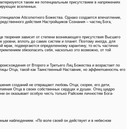
рактеризуется таким же потенциальным присутствием в напряжениях
нирующих вселенных.
тенциалом Абсолютного Божества. Однако создается впечатление,
редственного действия Настройщиков Сознания – частиц Бога,
ице творения зависит от степени возникающего присутствия Высшего
уровни, вплоть до самих систем и планет. Поэтому иногда, для
ый мрак, подвергаются определенному карантину, то есть частично
тремлением обезопасить себя, насколько это возможно, от той
происхождения от Второго и Третьего Лиц Божества и возрастает по
ицы Отца, такой как Таинственный Наставник, но
эффективность
его
шения созданий не отвращают любовь Отца; скорее, его дети,
влияния Отца в своих собственных сердцах и душах. Отец щедро
ени он оказывает особую честь только Райским личностям Бога-
енным наблюдением. «По воле своей он действует и в небесном