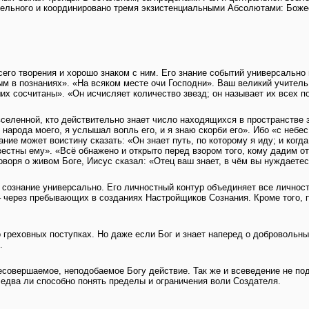
льного и координировано тремя экзистенциальными Абсолютами: Божес
его творения и хорошо знаком с ним. Его знание событий универсальн
ым в познаниях». «На всяком месте очи Господни». Ваш великий учитель
их сосчитаны». «Он исчисляет количество звезд; он называет их всех п
еленной, кто действительно знает число находящихся в пространстве з
народа моего, я услышал вопль его, и я знаю скорби его». Ибо «с небес
ие может воистину сказать: «Он знает путь, по которому я иду; и когда 
звестны ему». «Всё обнажено и открыто перед взором того, кому дадим 
 Говоря о живом Боге, Иисус сказал: «Отец ваш знает, в чём вы нуждаете
 сознание универсально. Его личностный контур объединяет все личност
– через пребывающих в созданиях Настройщиков Сознания. Кроме того, 
 греховных поступках. Но даже если Бог и знает наперед о добровольны
.
овершаемое, неподобаемое Богу действие. Так же и всеведение не под
едва ли способно понять пределы и ограничения воли Создателя.