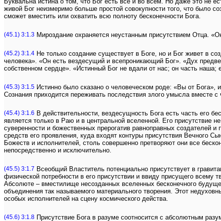
Буквальна истина о том, что Бог есть всё и во всём. Но даже это не е
живой Бог неизмеримо больше простой совокупности того, что было соз
сможет вместить или охватить всю полноту бесконечности Бога.
(45.1) 3:1.3
Мироздание охраняется неустанным присутствием Отца. «Он вс
(45.2) 3:1.4
Не только создание существует в Боге, но и Бог живет в соз
человека». «Он есть вездесущий и всепроникающий Бог». «Дух предвечн
собственном сердце». «Истинный Бог не вдали от нас; он часть наша; е
(45.3) 3:1.5
Истинно было сказано о человеческом роде: «Вы от Бога», 
Сознания приходится переживать последствия злого умысла вместе с 
(45.4) 3:1.6
В действительности, вездесущность Бога есть часть его бе
является только в Раю и в центральной вселенной. Его присутствие н
суверенности и божественных прерогатив равноправных создателей и п
средств его проявления, куда входят контуры присутствия Вечного Сы
Божеств и исполнителей, столь совершенно претворяют они все бескон
непосредственно и исключительно.
(45.5) 3:1.7
Всеобщий Властитель потенциально присутствует в гравитаци
физической потребности в его присутствии и ввиду присущего всему т
Абсолюте – вместилище несозданных вселенных бесконечного будущег
объединения так называемого материального творения. Этот недуховн
особых исполнителей на сцену космического действа.
(45.6) 3:1.8
Присутствие Бога в разуме соотносится с абсолютным разум