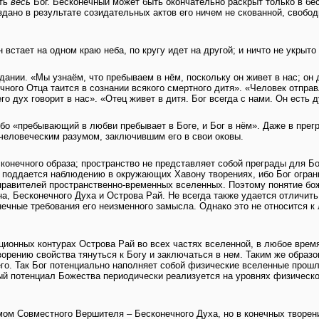
сть
весь
Бог. Бесконечный может быть окончательно раскрыт только в бес
дано в результате созидательных актов его ничем не скованной, свобод
тает на одном краю неба, по кругу идет на другой; и ничто не укрыто 
дании. «Мы узнаём, что пребываем в нём, поскольку он живет в нас; он
ого Отца таится в сознании всякого смертного дитя». «Человек отправля
го дух говорит в нас». «Отец живет в дитя. Бог всегда с нами. Он есть 
ибо «пребывающий в любви пребывает в Боге, и Бог в нём». Даже в пре
человеческим разумом, заключившим его в свои оковы.
сконечного образа; пространство не представляет собой преграды для 
е поддается наблюдению в окружающих Хавону творениях, ибо Бог огран
равителей пространственно-временных вселенных. Поэтому понятие боже
на, Бесконечного Духа и Острова Рай. Не всегда также удается отличит
ечные требования его неизменного замысла. Однако это не относится к
онных контурах Острова Рай во всех частях вселенной, в любое время 
ворению свойства тянуться к Богу и заключаться в нем. Таким же обра
о. Так Бог потенциально наполняет собой физические вселенные прош
ый потенциал Божества периодически реализуется на уровнях физическ
ом Совместного Вершителя – Бесконечного Духа, но в конечных творени