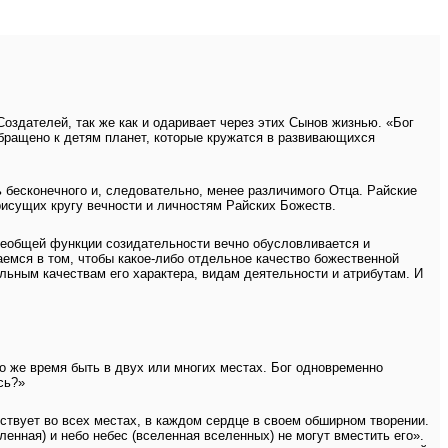
оздателей, так же как и одаривает через этих Сынов жизнью. «Бог
обращено к детям планет, которые кружатся в развивающихся
бесконечного и, следовательно, менее различимого Отца. Райские
исущих кругу вечности и личностям Райских Божеств.
всеобщей функции созидательности вечно обусловливается и
емся в том, чтобы какое-либо отдельное качество божественной
льным качествам его характера, видам деятельности и атрибутам. И
о же время быть в двух или многих местах. Бог одновременно
сь?»
ствует во всех местах, в каждом сердце в своем обширном творении.
еленная) и небо небес (вселенная вселенных) не могут вместить его».