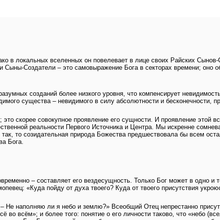
ко в локальных вселенных он повелевает в лице своих Райских Сынов-С
ьи Сыны-Создатели – это самовыражение Бога в секторах времени; оно 
зумных созданий более низкого уровня, что компенсирует невидимость 
мого существа – невидимого в силу абсолютности и бесконечности, пр
; это скорее совокупное проявление его сущности. И проявление этой 
ственной реальности Первого Источника и Центра. Мы искренне сомнева
 так, то созидательная природа Божества предшествовала бы всем оста
ва Бога.
временно – составляет его вездесущность. Только Бог может в одно и т
мопевец: «Куда пойду от духа твоего? Куда от твоего присутствия укрою
. – Не наполняю ли я небо и землю?» Всеобщий Отец непрестанно присут
сё во всём»; и более того: понятие о его личности таково, что «небо (вс