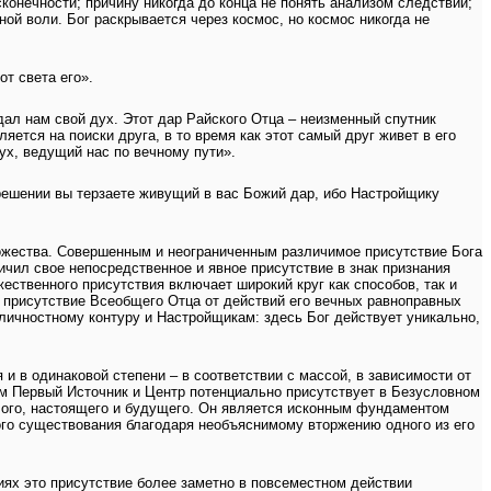
конечности; причину никогда до конца не понять анализом следствий;
ной воли. Бог раскрывается через космос, но космос никогда не
от света его».
 дал нам свой дух. Этот дар Райского Отца – неизменный спутник
ется на поиски друга, в то время как этот самый друг живет в его
дух, ведущий нас по вечному пути».
грешении вы терзаете живущий в вас Божий дар, ибо Настройщику
Божества. Совершенным и неограниченным различимое присутствие Бога
ичил свое непосредственное и явное присутствие в знак признания
ственного присутствия включает широкий круг как способов, так и
ь присутствие Всеобщего Отца от действий его вечных равноправных
 личностному контуру и Настройщикам: здесь Бог действует уникально,
и в одинаковой степени – в соответствии с массой, в зависимости от
зом Первый Источник и Центр потенциально присутствует в Безусловном
лого, настоящего и будущего. Он является исконным фундаментом
ого существования благодаря необъяснимому вторжению одного из его
ях это присутствие более заметно в повсеместном действии