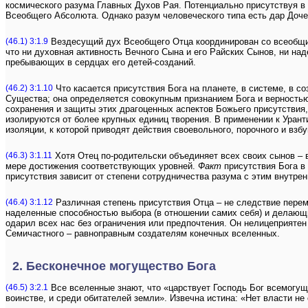
космического разума Главных Духов Рая. Потенциально присутствуя в
Всеобщего Абсолюта. Однако разум человеческого типа есть дар До
(46.1) 3:1.9
Вездесущий дух Всеобщего Отца координирован со всеобщи
что ни духовная активность Вечного Сына и его Райских Сынов, ни н
пребывающих в сердцах его детей-созданий.
(46.2) 3:1.10
Что касается присутствия Бога на планете, в системе, в с
Существа; она определяется совокупным признанием Бога и верностью
сохранения и защиты этих драгоценных аспектов Божьего присутствия,
изолируются от более крупных единиц творения. В применении к Урант
изоляции, к которой приводят действия своевольного, порочного и вз
(46.3) 3:1.11
Хотя Отец по-родительски объединяет всех своих сынов – в
мере достижения соответствующих уровней.
Факт
присутствия Бога в
присутствия зависит от степени сотрудничества разума с этим внутре
(46.4) 3:1.12
Различная степень присутствия Отца – не следствие переме
наделенные способностью выбора (в отношении самих себя) и делающи
одарил всех нас без ограничения или предпочтения. Он нелицеприятен
Семичастного – равноправным создателям конечных вселенных.
2. Бесконечное могущество Бога
(46.5) 3:2.1
Все вселенные знают, что «царствует Господь Бог всемогущи
воинстве, и среди обитателей земли». Извечна истина: «Нет власти не 