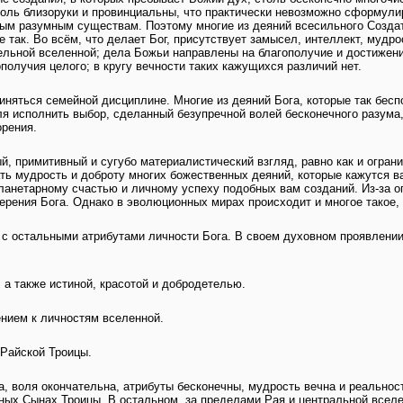
толь близоруки и провинциальны, что практически невозможно сформул
нным разумным существам. Поэтому многие из деяний всесильного Созда
е так. Во всём, что делает Бог, присутствует замысел, интеллект, мудр
ельной вселенной; дела Божьи направлены на благополучие и достижени
получия целого; в кругу вечности таких кажущихся различий нет.
иняться семейной дисциплине. Многие из деяний Бога, которые так бес
исполнить выбор, сделанный безупречной волей бесконечного разума, 
орения.
й, примитивный и сугубо материалистический взгляд, равно как и огра
нать мудрость и доброту многих божественных деяний, которые кажутся 
планетарному счастью и личному успеху подобных вам созданий. Из-за о
ерения Бога. Однако в эволюционных мирах происходит и многое такое,
с остальными атрибутами личности Бога. В своем духовном проявлении
 а также истиной, красотой и добродетелью.
ением к личностям вселенной.
 Райской Троицы.
, воля окончательна, атрибуты бесконечны, мудрость вечна и реальнос
ных Сынах Троицы. В остальном, за пределами Рая и центральной всел