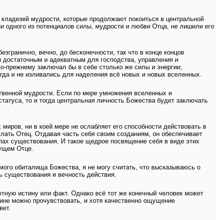
 кладезей мудрости, которые продолжают покоиться в центральной
 одного из потенциалов силы, мудрости и любви Отца, не лишили его
згранично, вечно, до бесконечности, так что в конце концов
ы достаточным и адекватным для господства, управления и
о-прежнему заключал бы в себе столько же силы и энергии;
гда и не изливались для наделения всё новых и новых вселенных.
ственной мудрости. Если по мере умножения вселенных и
татуса, то и тогда центральная личность Божества будет заключать
миров, ни в коей мере не ослабляет его способности действовать в
слать Отец. Отдавая часть себя своим созданиям, он обеспечивает
х существования. И такое щедрое посвящение себя в виде этих
гущем Отце.
мого обиталища Божества, я не могу считать, что высказываюсь о
ь существования и вечность действия.
тную истину или факт. Однако всё тот же конечный человек может
ине можно прочувствовать, и хотя качественно ощущение
вет.