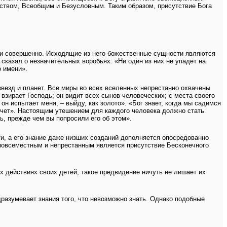
твом, Всеобщим и Безусловным. Таким образом, присутствие Бога
о и совершенно. Исходящие из него божественные сущности являются
 сказал о незначительных воробьях: «Ни один из них не упадет на
о имени».
везд и планет. Все миры во всех вселенных непрестанно охвачены
 взирает Господь; он видит всех сынов человеческих; с места своего
он испытает меня, – выйду, как золото». «Бог знает, когда мы садимся
отчет». Настоящим утешением для каждого человека должно стать
сь, прежде чем вы попросили его об этом».
и, а его знание даже низших созданий дополняется опосредованно
повсеместным и непрестанным является присутствие Бесконечного
х действиях своих детей, такое предвидение ничуть не лишает их
разумевает знания того, что невозможно знать. Однако подобные