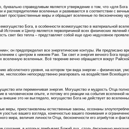
ю, буквально справедливым является утверждение о том, что «для Бог
и и распорядителями вселенных и развиваются в соответствии с вечны
вает пространственные миры и обращает вселенные по бесконечному кру
емогущество Бога, в особенности всемогущество в материальной вселен
ый Источник и Центр является первопричиной всех физических явлений п
 есть свет без тепла – представляет собой еще одно недуховное проявле
нии»; он предопределил все энергетические контуры. Им предписано вре
влением с центром в нижнем Раю. Так свет и энергия вечного Бога про
х вселенную вселенных. Всё творение вечно обращается вокруг Райской
ю абсолютного уровня, на котором три вида энергии – физическая, умс
ом, неспособен непосредственно реагировать на воздействия Всеобщего
ущество или переменчивая энергия. Могущество и мудрость Отца полно
е в человеческом опыте, и потому его реакции на события вселенной н
ы внешне это ни выглядело, могущество Бога не действует во вселенны
ные меры, приостановлены естественные законы, осознаны злоупотребл
ся узостью вашего взгляда, конечностью вашего понимания и ограниченн
ого мира, величия личности Отца, бесконечности его атрибутов и факта
 создания, в которых пребывает Божий дух, столь бесконечно многочис