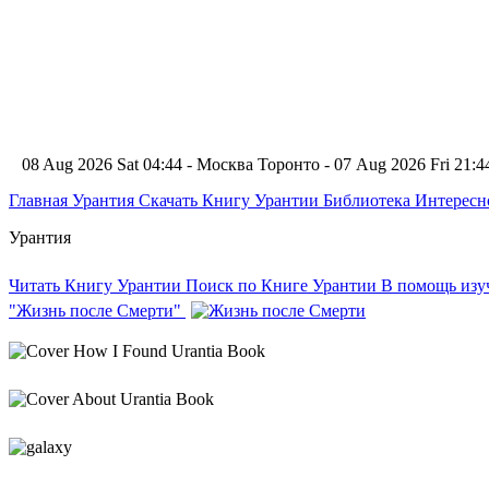
08 Aug 2026 Sat 04:44 - Москва
Торонто - 07 Aug 2026 Fri 21
Главная
Урантия
Скачать Книгу Урантии
Библиотека Интерес
Урантия
Читать Книгу Урантии
Поиск по Книге Урантии
В помощь из
"Жизнь после Смерти"