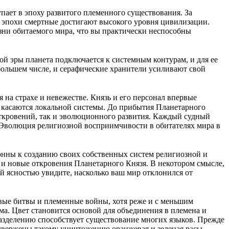
пает в эпоху развитого племенного существования. За
й эпохи смертные достигают высокого уровня цивилизации.
изни обитаемого мира, что вы практически неспособны
ой эры планета подключается к системным контурам, и для ее
ольшем числе, и серафические хранители усиливают свой
на страхе и невежестве. Князь и его персонал впервые
 касаются локальной системы. До прибытия Планетарного
откровений, так и эволюционного развития. Каждый судный
. Эволюция религиозной восприимчивости в обитателях мира в
лонны к созданию своих собственных систем религиозной и
 и новые откровения Планетарного Князя. В некотором смысле,
й ясностью увидите, насколько ваш мир отклонился от
вые битвы и племенные войны, хотя реже и с меньшим
ма. Цвет становится основой для объединения в племена и
разделению способствует существование многих языков. Прежде
двержены такому уничтожению оранжевая и зеленая расы.