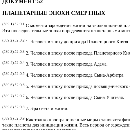
ДОКУМЕНТ 52
ПЛАНЕТАРНЫЕ ЭПОХИ СМЕРТНЫХ
(589.1) 52:0.1
С момента зарождения жизни на эволюционной плане
Эти последовательные эпохи определяются планетарными мис
(589.2) 52:0.2
1. Человек в эпоху до прихода Планетарного Князя.
(589.3) 52:0.3
2. Человек в эпоху после прихода Планетарного Кня
(589.4) 52:0.4
3. Человек в эпоху после прихода Адама.
(589.5) 52:0.5
4. Человек в эпоху после прихода Сына-Арбитра.
(589.6) 52:0.6
5. Человек в эпоху после прихода посвященческого
(589.7) 52:0.7
6. Человек в эпоху после прихода Сына-Учителя.
(589.8) 52:0.8
7. Эра света и жизни.
(589.9) 52:0.9
Как только пространственные миры становятся физ
такие планеты для инициации жизни. Весь период от зарожден