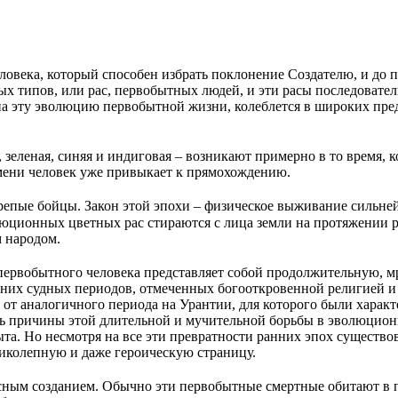
еловека, который способен избрать поклонение Создателю, и до
х типов, или рас, первобытных людей, и эти расы последователь
на эту эволюцию первобытной жизни, колеблется в широких преде
зеленая, синяя и индиговая – возникают примерно в то время, к
емени человек уже привыкает к прямохождению.
пые бойцы. Закон этой эпохи – физическое выживание сильней
олюционных цветных рас стираются с лица земли на протяжении
 народом.
ервобытного человека представляет собой продолжительную, м
здних судных периодов, отмеченных богооткровенной религией 
 от аналогичного периода на Урантии, для которого были хара
ь причины этой длительной и мучительной борьбы в эволюционн
та. Но несмотря на все эти превратности ранних эпох существо
иколепную и даже героическую страницу.
сным созданием. Обычно эти первобытные смертные обитают в 