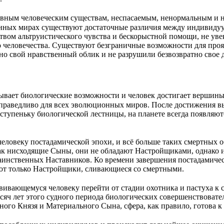
ивным человеческим существам, неспасаемым, ненормальным и 
ионных мирах существуют достаточные различия между индивид
ством альтруистического чувства и бескорыстной помощи, не ув
человечества. Существуют безграничные возможности для проя
 свой нравственный облик и не разрушили безвозвратно свое д
ает биологические возможности и человек достигает вершины ж
 справедливо для всех эволюционных миров. После достижения 
ступеньку биологической лестницы, на планете всегда появля
ловеку постадамической эпохи, и всё больше таких смертных 
к нисходящие Сыны, они не обладают Настройщиками, однако и
аинственных Наставников. Ко времени завершения постадамичес
ют только Настройщики, сливающиеся со смертными.
вивающемуся человеку перейти от стадии охотника и пастуха к
яч лет этого судного периода биологических совершенствовате
ного Князя и Материального Сына, сфера, как правило, готова 