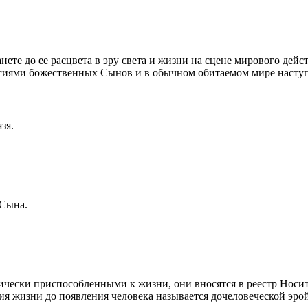
те до ее расцвета в эру света и жизни на сцене мирового дейс
сиями божественных Сынов и в обычном обитаемом мире наступ
зя.
 Сына.
ически приспособленными к жизни, они вносятся в реестр Носи
ия жизни до появления человека называется дочеловеческой эр