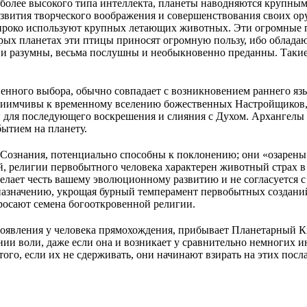
 более высокого типа интеллекта, планеты наводняются крупны
развития творческого воображения и совершенствования своих о
око используют крупных летающих животных. Эти огромные пт
торых планетах эти птицы приносят огромную пользу, ибо облад
ни разумны, весьма послушны и необыкновенно преданны. Такие
енного выбора, обычно совпадает с возникновением раннего язык
приимчивы к временному вселению божественных Настройщиков, 
 для последующего воскрешения и слияния с Духом. Архангелы 
бытием на планету.
Сознания, потенциально способны к поклонению; они «озарены 
ой, религии первобытного человека характерен животный страх
 делает честь вашему эволюционному развитию и не согласуется
 назначению, укрощая бурный темперамент первобытных созданий
осают семена богооткровенной религии.
 появления у человека прямохождения, прибывает Планетарный К
и воли, даже если она и возникает у сравнительно немногих 
ого, если их не сдерживать, они начинают взирать на этих посл