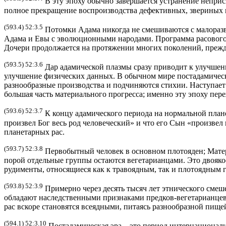
В эту эпоху обычно завершается устранение непри
полное прекращение воспроизводства дефективных, звериных 
(593.4) 52:3.5
Потомки Адама никогда не смешиваются с малораз
Адама и Евы с эволюционными народами. Программа расового
Дочери продолжается на протяжении многих поколений, прежд
(593.5) 52:3.6
Дар адамической плазмы сразу приводит к улучшени
улучшение физических данных. В обычном мире постадамически
разнообразные производства и подчиняются стихии. Наступает 
большая часть материального прогресса; именно эту эпоху пер
(593.6) 52:3.7
К концу адамического периода на нормальной плане
произвел Бог весь род человеческий» и что его Сын «произвел
планетарных рас.
(593.7) 52:3.8
Первобытный человек в основном плотояден; Матери
порой отдельные группы остаются вегетарианцами. Это двояк
рудименты, относящиеся как к травоядным, так и плотоядным
(593.8) 52:3.9
Примерно через десять тысяч лет этнического смеш
обладают наследственными признаками предков-вегетарианцев
рас вскоре становятся всеядными, питаясь разнообразной пищей
(594.1) 52:3.10