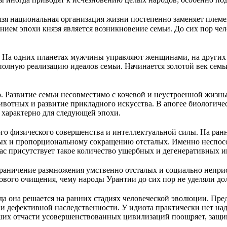
зя национальная организация жизни постепенно заменяет племе
ием эпохи князя является возникновение семьи. До сих пор че
. На одних планетах мужчины управляют женщинами, на других 
 полную реализацию идеалов семьи. Начинается золотой век сем
во. Развитие семьи несовместимо с кочевой и неустроенной жиз
вотных и развитие прикладного искусства. В апогее биологиче
о характерно для следующей эпохи.
ого физического совершенства и интеллектуальной силы. На ран
х и пропорциональному сокращению отсталых. Именно неспособ
рас присутствует такое количество ущербных и дегенеративных 
раничение размножения умственно отсталых и социально непри
ового очищения, чему народы Урантии до сих пор не уделяли д
гда она решается на ранних стадиях человеческой эволюции. П
й и дефективной наследственности. У идиота практически нет 
ших отчасти усовершенствованных цивилизаций поощряет, защи
.