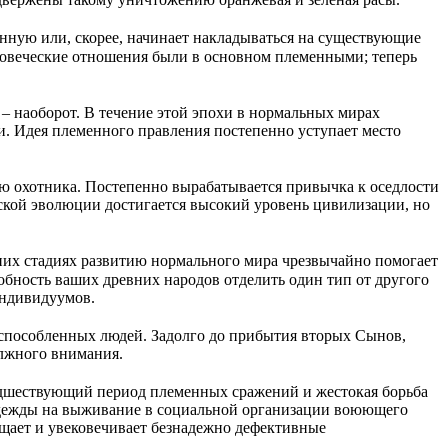
нную или, скорее, начинает накладываться на существующие
ловеческие отношения были в основном племенными; теперь
– наоборот. В течение этой эпохи в нормальных мирах
ьи. Идея племенного правления постепенно уступает место
нью охотника. Постепенно вырабатывается привычка к оседлости
ской эволюции достигается высокий уровень цивилизации, но
них стадиях развитию нормального мира чрезвычайно помогает
ность ваших древних народов отделить один тип от другого
индивидуумов.
способленных людей. Задолго до прибытия вторых Сынов,
олжного внимания.
редшествующий период племенных сражений и жестокая борьба
надежды на выживание в социальной организации воюющего
щает и увековечивает безнадежно дефективные