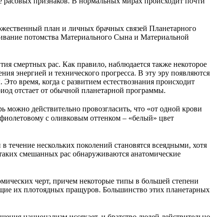
 расовых признаков. В нормальных мирах происходит почти
ожественный план и личных брачных связей Планетарного
щивание потомства Материального Сына и Материальной
ия смертных рас. Как правило, наблюдается также некоторое
ия энергией и технического прогресса. В эту эру появляются
 Это время, когда с развитием естествознания происходит
риод отстает от обычной планетарной программы.
рь можно действительно провозгласить, что «от одной крови
к фиолетовому с оливковым оттенком – «белый» цвет
в течение нескольких поколений становятся всеядными, хотя
у таких смешанных рас обнаруживаются анатомические
омических черт, причем некоторые типы в большей степени
ющие их плотоядных пращуров. Большинство этих планетарных