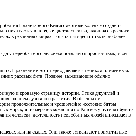
 прибытия Планетарного Князя смертные волевые создания
но появляются в порядке цветов спектра, начиная с красного
лах в различных мирах – от ста пятидесяти тысяч до более
огда у первобытного человека появляется простой язык, и он
ших. Правление в этот период является целиком племенным.
 ранних расовых битв. Позднее, выживающие обычно
рачную и кровавую страницу истории. Этика джунглей и
и повышением духовного развития. В обычных и
ктерны продолжительные и чрезвычайно жестокие битвы.
ых мирах, и по мере восхождения по Райскому пути вы будете
вания человека, деятельность первобытных людей вписывает в
пещерах или на скалах. Они также устраивают примитивные