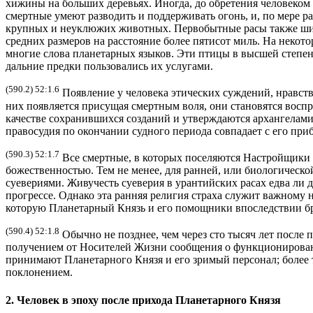
хижины на больших деревьях. Иногда, до обретения человеком
смертные умеют разводить и поддерживать огонь, и, по мере 
крупных и неуклюжих животных. Первобытные расы также шир
средних размеров на расстояние более пятисот миль. На неко
многие слова планетарных языков. Эти птицы в высшей степе
дальние предки пользовались их услугами.
(590.2) 52:1.6
Появление у человека этических суждений, нравств
них появляется присущая смертным воля, они становятся вос
качестве сохранившихся созданий и утверждаются архангелами
правосудия по окончании судного периода совпадает с его при
(590.3) 52:1.7
Все смертные, в которых поселяются Настройщики 
божественностью. Тем не менее, для ранней, или биологическ
суевериями. Живучесть суеверия в урантийских расах едва ли
прогрессе. Однако эта ранняя религия страха служит важному
которую Планетарный Князь и его помощники впоследствии бр
(590.4) 52:1.8
Обычно не позднее, чем через сто тысяч лет после
получением от Носителей Жизни сообщения о функционировани
принимают Планетарного Князя и его зримый персонал; более т
поклонением.
2. Человек в эпоху после прихода Планетарного Князя