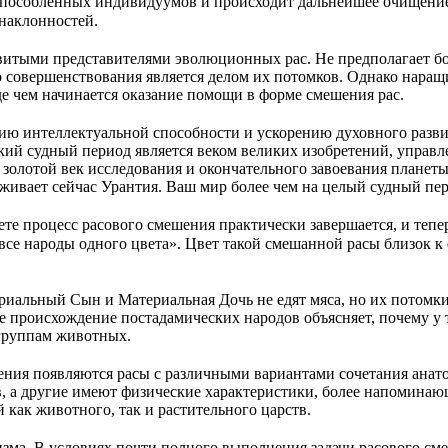
способленных индивидуумов и происходит дальнейшее очищение
наклонностей.
витыми представителями эволюционных рас. Не предполагает б
 совершенствования является делом их потомков. Однако нара
е чем начинается оказание помощи в форме смешения рас.
ю интеллектуальной способности и ускорению духовного развит
й судный период является веком великих изобретений, управлен
золотой век исследования и окончательного завоевания планеты.
еживает сейчас Урантия. Ваш мир более чем на целый судный пе
те процесс расового смешения практически завершается, и тепе
 все народы одного цвета». Цвет такой смешанной расы близок 
альный Сын и Материальная Дочь не едят мяса, но их потомки 
ое происхождение постадамических народов объясняет, почему 
 группам животных.
ения появляются расы с различными вариантами сочетания анат
, а другие имеют физические характеристики, более напомина
 как животного, так и растительного царств.