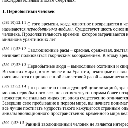
последовательным эпохам смертных.
1. Первобытный человек
(589.10) 52:1.1
С того времени, когда животное превращается в ч
называются
первобытными людьми
. Существуют шесть основны
человека. Продолжительность времени, которое затрачивается 
миллиона урантийских лет.
(589.11) 52:1.2
Эволюционные расы – красная, оранжевая, желтая, 
начинает пользоваться творческим воображением. К этому вр
(589.12) 52:1.3
Первобытные люди – выносливые охотники и свире
Во многих мирах, в том числе и на Урантии, некоторые из эв
смешиваются с привнесенной фиолетовой расой – адамическим
(589.13) 52:1.4
По сравнению с последующей цивилизацией, эра п
мораль первобытного леса не соответствуют нормам более по
неэкспериментальных мирах эта эпоха существенно отличается
Завершив свое пребывание в первом мире, вы начнете понимат
всё лучше постигать мудрость такого кажущегося странным опы
анналы эволюционного пространственно-временного мира вел
(590.1) 52:1.5
Ранний эволюционный человек не является интере