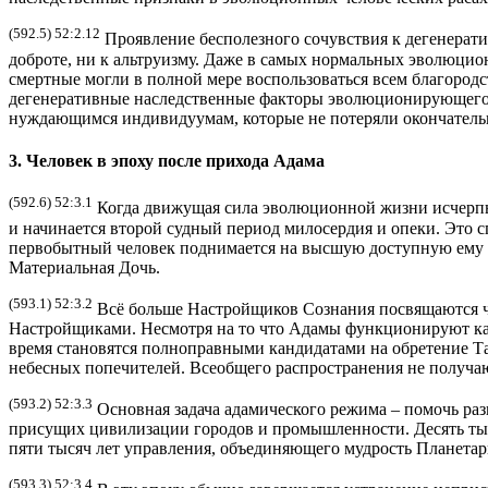
(592.5) 52:2.12
Проявление бесполезного сочувствия к дегенерат
доброте, ни к альтруизму. Даже в самых нормальных эволюц
смертные могли в полной мере воспользоваться всем благород
дегенеративные наследственные факторы эволюционирующего 
нуждающимся индивидуумам, которые не потеряли окончательно
3. Человек в эпоху после прихода Адама
(592.6) 52:3.1
Когда движущая сила эволюционной жизни исчерпыв
и начинается второй судный период милосердия и опеки. Это
первобытный человек поднимается на высшую доступную ему 
Материальная Дочь.
(593.1) 52:3.2
Всё больше Настройщиков Сознания посвящаются че
Настройщиками. Несмотря на то что Адамы функционируют ка
время становятся полноправными кандидатами на обретение Т
небесных попечителей. Всеобщего распространения не получа
(593.2) 52:3.3
Основная задача адамического режима – помочь раз
присущих цивилизации городов и промышленности. Десять тыс
пяти тысяч лет управления, объединяющего мудрость Планетар
(593.3) 52:3.4