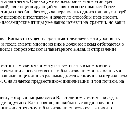
ми животными. Однако уже на начальном этапе этой эры
рудий, эволюционирующий человек вскоре покоряет более
ицы способны без отдыха переносить одного или двух людей
ают высоким интеллектом и зачастую способны произносить
 пассажирские птицы уже давно исчезли на Урантии, но ваши
а. Когда эти существа достигают человеческого уровня и у
и после смерти многие из них в должное время отбираются в
всегда сопровождают Планетарного Князя, и отправление
истинным светом» и могут стремиться к взаимосвязи с
 в сочетании с невежественным благоговением и племенными
 с вашими, в целом прекрасными, достижениями в материальном
. Она является предвестником цивилизации и той почвой, на
нязь, который направляется Властелином Системы вслед за
индивидуумов. Как правило, первобытные люди радушно
анников с трепетом и благоговением, которое граничит с