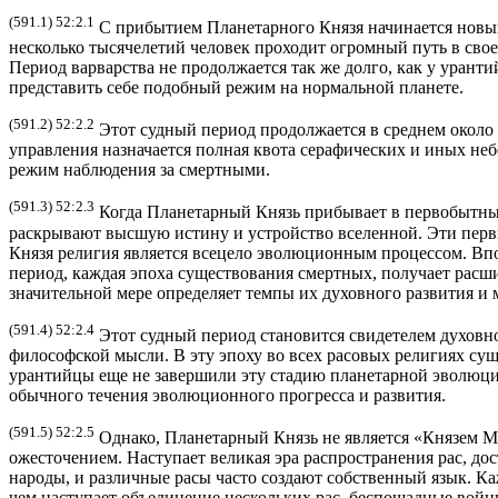
(591.1) 52:2.1
С прибытием Планетарного Князя начинается новый 
несколько тысячелетий человек проходит огромный путь в сво
Период варварства не продолжается так же долго, как у урант
представить себе подобный режим на нормальной планете.
(591.2) 52:2.2
Этот судный период продолжается в среднем около п
управления назначается полная квота серафических и иных н
режим наблюдения за смертными.
(591.3) 52:2.3
Когда Планетарный Князь прибывает в первобытный 
раскрывают высшую истину и устройство вселенной. Эти перв
Князя религия является всецело эволюционным процессом. Впо
период, каждая эпоха существования смертных, получает расш
значительной мере определяет темпы их духовного развития и
(591.4) 52:2.4
Этот судный период становится свидетелем духовно
философской мысли. В эту эпоху во всех расовых религиях су
урантийцы еще не завершили эту стадию планетарной эволюции
обычного течения эволюционного прогресса и развития.
(591.5) 52:2.5
Однако, Планетарный Князь не является «Князем М
ожесточением. Наступает великая эра распространения рас, до
народы, и различные расы часто создают собственный язык. К
чем наступает объединение нескольких рас, беспощадные войн