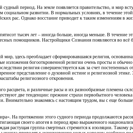
судный период. На земле появляется правительство, и мир всту
ем социальном развитии. В нормальных условиях, в течение это
ийских рас. Однако восстание приводит к таким изменениям в ж
ятисот тысяч лет – иногда больше, иногда меньше. В течение эт
ебесных помощников. Настройщики Сознания появляются во всё б
мир, здесь преобладает сформировавшаяся религия, основанная 
ые изложения богооткровенной религии очень просты и обычно
следствии религия совершенствуется как за счет постепенных 
иренное представление о духовной истине и религиозной этике
 масштабы религиозного откровения.
го расцвета, и различные расы и их разнообразные племена ск
ществуют две тенденции: прежние страхи первобытного человека
. Внимательно знакомясь с настоящим трудом, вы с еще больше
ира». На протяжении этого судного периода продолжаются расо
стигающая своего апогея в период ярко выраженного национализ
аждая растущая группа смертных стремится к изоляции. Такому 
ы иногда приводят к исчезновению целых народов; особенно по