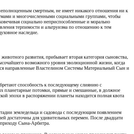
неполноценным смертным, не имеет никакого отношения ни к
уумами и многочисленными социальными группами, чтобы
ековечивая социально неприспособленные и морально
вления терпимости и альтруизма по отношению к тем
уховное наследие.
ивотного развития, прибывает вторая категория сыновства,
высочайшего возможного уровня эволюционной жизни, когда
ются направленные Властелином Системы Материальный Сын и
обретают способность к последующему слиянию с
х планетарные потомки, прямые и смешанные, в должное
кой эпохи в распоряжении планеты находится полная квота
 стадии земледельца и садовода с последующим появлением
лей достаточны для удивительных перемен. После двадцати
к приходу Сына-Арбитра.