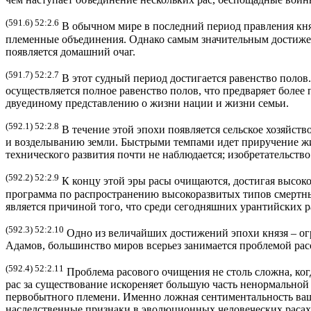
(591.6) 52:2.6
В обычном мире в последний период правления кня
племенные объединения. Однако самым значительным достижен
появляется домашний очаг.
(591.7) 52:2.7
В этот судный период достигается равенство полов
осуществляется полное равенство полов, что предваряет более
двуединому представлению о жизни нации и жизни семьи.
(592.1) 52:2.8
В течение этой эпохи появляется сельское хозяйст
и возделыванию земли. Быстрыми темпами идет приручение жи
технического развития почти не наблюдается; изобретательств
(592.2) 52:2.9
К концу этой эры расы очищаются, достигая высок
программа по распространению высокоразвитых типов смертны
является причиной того, что среди сегодняшних урантийских 
(592.3) 52:2.10
Одно из величайших достижений эпохи князя – ог
Адамов, большинство миров всерьез занимается проблемой рас
(592.4) 52:2.11
Проблема расового очищения не столь сложна, ко
рас за существование искореняет большую часть ненормально
первобытного племени. Именно ложная сентиментальность ва
наследственные признаки в эволюционных человеческих расах