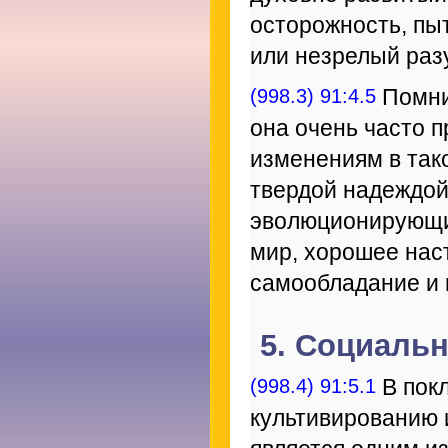
осторожность, пы
или незрелый раз
(998.3) 91:4.5
Помнит
она очень часто 
изменениям в так
твердой надеждой
эволюционирующи
мир, хорошее нас
самообладание и 
5. Социаль
(998.4) 91:5.1
В покл
культивированию 