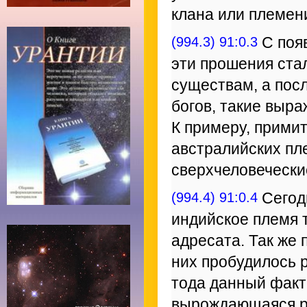
клана или племен
(994.3) 91:0.3
С появ
эти прошения ста
существам, а посл
богов, такие выр
К примеру, прими
австралийских пл
сверхчеловечески
(994.4) 91:0.4
Сегод
индийское племя 
адресата. Так же 
них пробудилось 
тода данный факт 
вырождающаяся ре