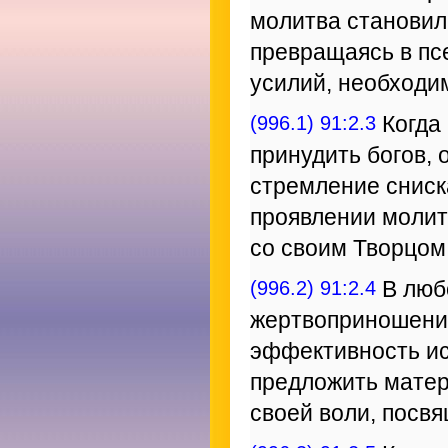
молитва становил
превращаясь в пс
усилий, необходи
(996.1) 91:2.3
Когда 
принудить богов,
стремление сниск
проявлении молит
со своим Творцом
(996.2) 91:2.4
В люб
жертвоприношени
эффективность ис
предложить мате
своей воли, посв