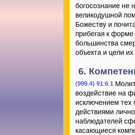
богосознание не 
великодушной пом
Божеству и почита
прибегая к форме
большинства смер
объекта и цели их
6. Компете
(999.4) 91:6.1
Молит
воздействие на ф
исключением тех с
действиями лично
наблюдателей сфе
касающиеся комп