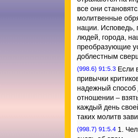
все они становят
молитвенные обря
нации. Исповедь,
людей, города, на
преобразующие ус
доблестным свер
(998.6) 91:5.3
Если в
привычки критико
надежный способ 
отношении – взят
каждый день свое
таких молитв зави
(998.7) 91:5.4
1. Чел