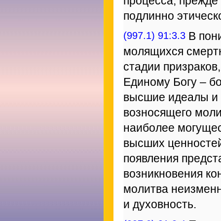
процесса, прежде
подлинно этическ
(997.1) 91:3.3
В пон
молящихся смертн
стадии призраков,
Единому Богу – б
высшие идеалы и
возносящего моли
наиболее могущес
высших ценностей
появления предста
возникновения ко
молитва неизменн
и духовность.