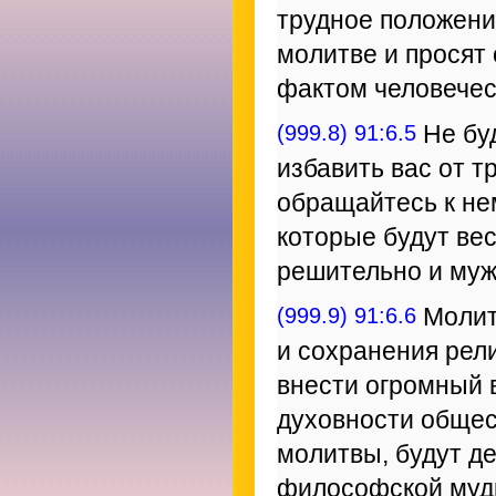
трудное положени
молитве и просят 
фактом человечес
(999.8) 91:6.5
Не буд
избавить вас от т
обращайтесь к не
которые будут вес
решительно и му
(999.9) 91:6.6
Молит
и сохранения рел
внести огромный 
духовности общест
молитвы, будут де
философской мудр