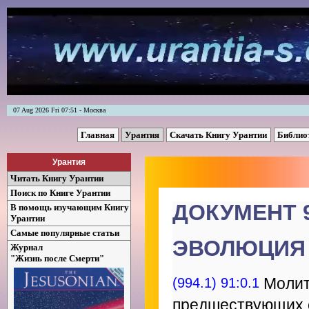
07 Aug 2026 Fri 07:51 - Москва
Главная
Урантия
Скачать Книгу Урантии
Библио
Урантия
Читать Книгу Урантии
Поиск по Книге Урантии
ДОКУМЕНТ 
В помощь изучающим Книгу
Урантии
Самые популярные статьи
ЭВОЛЮЦИЯ
Журнал
"Жизнь после Смерти"
(994.1) 91:0.1
Молитв
предшествующих е