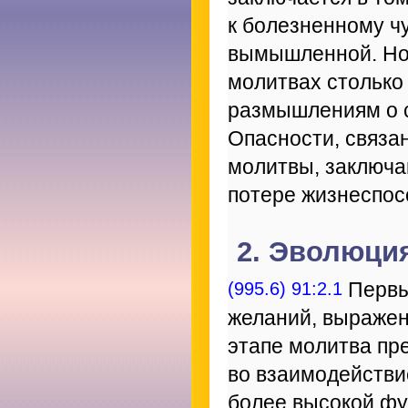
к болезненному чу
вымышленной. Но 
молитвах столько
размышлениям о с
Опасности, связа
молитвы, заключаю
потере жизнеспос
2. Эволюци
(995.6) 91:2.1
Первы
желаний, выражен
этапе молитва пр
во взаимодействие
более высокой фу