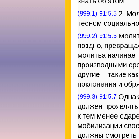
знать об этом.
(999.1) 91:5.5
2. Мо
тесном социальном
(999.2) 91:5.6
Молитв
поздно, превраща
молитва начинает
производными сре
другие – такие ка
поклонения и обр
(999.3) 91:5.7
Однак
должен проявлять
к тем менее одар
мобилизации свое
должны смотреть 