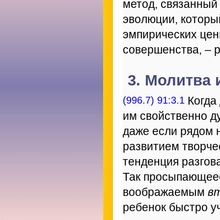
метод, связанный
эволюции, которы
эмпирических цен
совершенства, – р
3. Молитва 
(996.7) 91:3.1
Когда 
им свойственно д
даже если рядом н
развитием творче
тенденция разгов
Так просыпающеес
воображаемым
в
ребенок быстро у