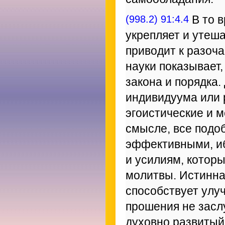
(998.2) 91:4.4
В то в
укрепляет и утеш
приводит к разоч
науки показывает,
закона и порядка.
индивидуума или 
эгоистические и 
смысле, все подо
эффективными, иб
и усилиям, которы
молитвы. Истинна
способствует улу
прошения не засл
духовно развитый