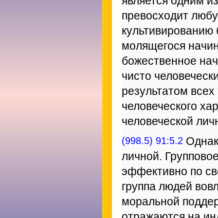
является одним из
превосходит любую
культивированию 
молящегося начин
божественное нач
чисто человеческ
результатом всех
человеческого ха
человеческой лич
(998.5) 91:5.2
Однак
личной. Группово
эффективно по св
группа людей вов
моральной поддер
отражаются на ин