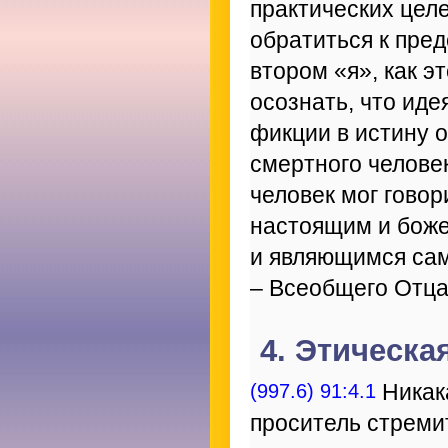
практических це
обратиться к пре
втором «я», как э
осознать, что иде
фикции в истину о
смертного человек
человек мог говор
настоящим и бож
и являющимся сам
– Всеобщего Отца
4. Этическа
(997.6) 91:4.1
Никака
проситель стреми