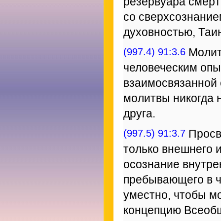
резервуара смерт
со сверхсознанием
духовностью, Таи
(997.4) 91:3.6
Молитв
человеческим опы
взаимосвязанной 
молитвы никогда н
друга.
(997.5) 91:3.7
Просв
только внешнего и
осознание внутре
пребывающего в 
уместно, чтобы м
концепцию Всеобщ