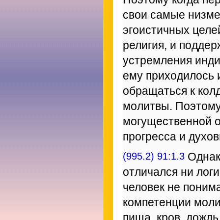
свои самые низме
эгоистичных целе
религия, и поддер
устремления инди
ему приходилось 
обращаться к кол
молитвы. Поэтому
могущественной о
прогресса и духо
(995.2) 91:1.3
Однак
отличался ни лог
человек не поним
компетенции моли
пища, кров, дожд