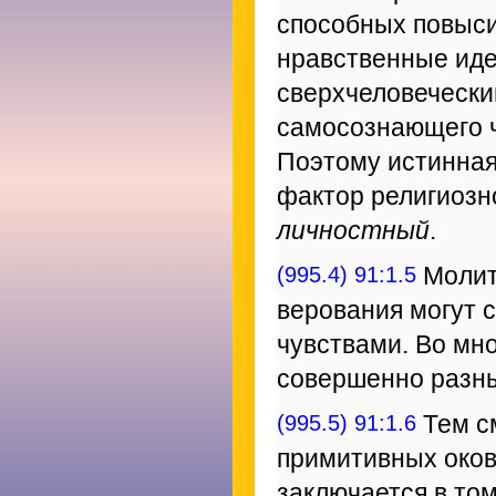
способных повыси
нравственные идеа
сверхчеловечески
самосознающего ч
Поэтому истинная 
фактор религиозн
личностный
.
(995.4) 91:1.5
Молитв
верования могут 
чувствами. Во мн
совершенно разны
(995.5) 91:1.6
Тем с
примитивных оков
заключается в том