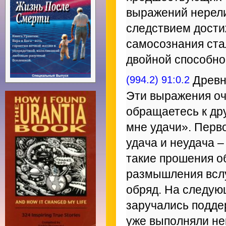
выражений нерели
следствием дост
самосознания ста
двойной способно
(994.2) 91:0.2
Древн
Эти выражения оч
обращаетесь к др
мне удачи». Перв
удача и неудача –
такие прошения о
размышления вслу
обряд. На следую
заручались поддер
уже выполняли не