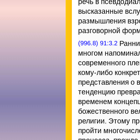
речь в псевдодиал
высказанные вслу
размышления взро
разговорной форм
(996.8) 91:3.2
Ранни
многом напоминал
современного пле
кому-либо конкре
представления о 
тенденцию превра
временем концепц
божественного вел
религии. Этому п
пройти многочисл