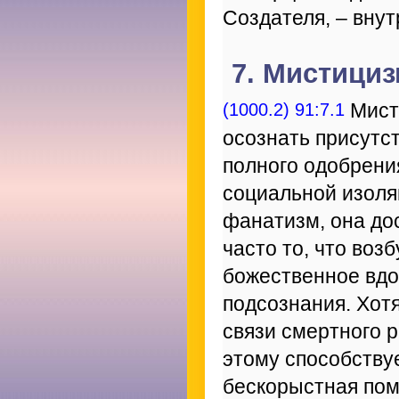
Создателя, – вну
7. Мистициз
(1000.2) 91:7.1
Мисти
осознать присутст
полного одобрения
социальной изоля
фанатизм, она до
часто то, что во
божественное вдо
подсознания. Хот
связи смертного 
этому способству
бескорыстная пом