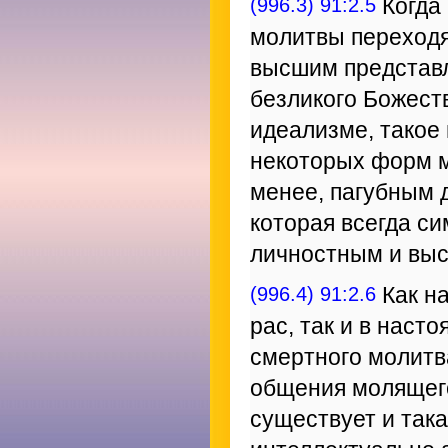
(996.3) 91:2.5
Когда 
молитвы переходя
высшим представл
безликого Божеств
идеализме, такое
некоторых форм м
менее, пагубным 
которая всегда с
личностным и вы
(996.4) 91:2.6
Как н
рас, так и в нас
смертного молитв
общения молящего
существует и така