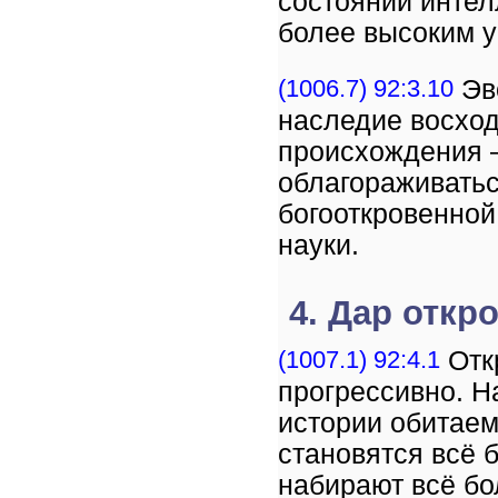
состоянии интел
более высоким у
(1006.7) 92:3.10
Эв
наследие восхо
происхождения –
облагораживатьс
богооткровенной
науки.
4. Дар откр
(1007.1) 92:4.1
Отк
прогрессивно. Н
истории обитаем
становятся всё 
набирают всё бо