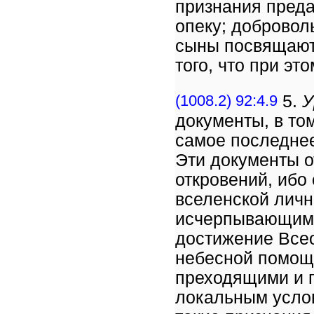
признания предан
опеку; добровол
сыны посвящают 
того, что при эт
(1008.2) 92:4.9
5.
У
документы, в то
самое последне
Эти документы о
откровений, ибо
вселенской личн
исчерпывающим 
достижение Все
небесной помощ
преходящими и 
локальным услов