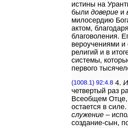
истины на Урант
были
доверие
и
милосердию Бога
актом, благодар
благоволения. Е
вероучениями и
религий и в итог
системы, которы
первого тысячел
(1008.1) 92:4.8
4.
И
четвертый раз р
Всеобщем Отце, и
остается в силе
служение
– испо
создание-сын, п