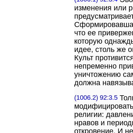
изменения или ре
предусматривает
Сформировавшая
что ее приверже
которую однажд
идее, столь же 
Культ противитс
непременно при
уничтожению сам
должна навязыва
(1006.2) 92:3.5
Тол
модифицировать 
религии: давле
нравов и период
откровение. И н