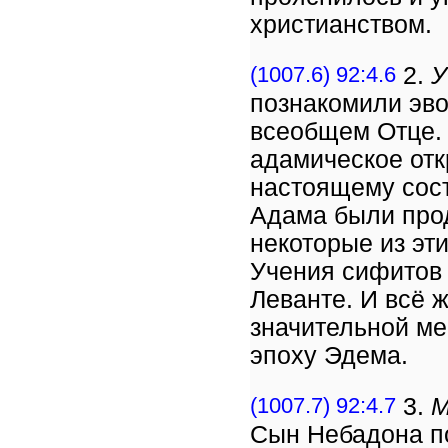
христианством.
(1007.6) 92:4.6
2.
У
познакомили эв
всеобщем Отце.
адамическое отк
настоящему сост
Адама были про
некоторые из эт
Учения сифитов 
Леванте. И всё ж
значительной ме
эпоху Эдема.
(1007.7) 92:4.7
3.
М
Сын Небадона п