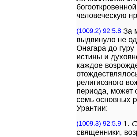
богооткровенно
человеческую н
(1009.2) 92:5.8
За 
выдвинуло не од
Онагара до гуру
истины и духовн
каждое возрожде
отождествлялось
религиозного во
периода, может 
семь основных р
Урантии:
(1009.3) 92:5.9
1.
С
священники, воз