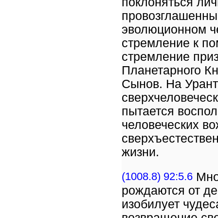
поклоняться лич
провозглашенные
эволюционном че
стремление к по
стремление приз
Планетарного К
Сынов. На Урант
сверхчеловеческ
пытается воспол
человеческих во
сверхъестестве
жизни.
(1008.8) 92:5.6
Мног
рождаются от де
изобилует чудес
возвращение сво