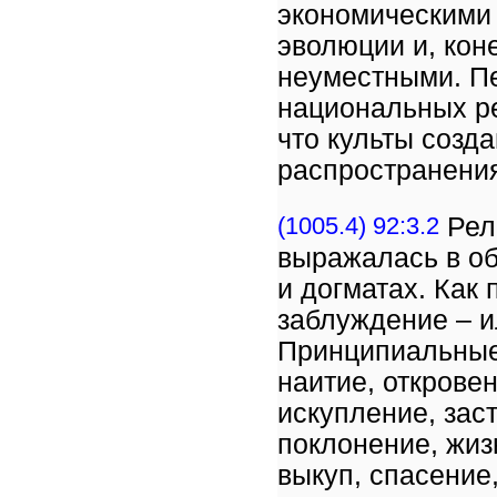
экономическими
эволюции и, кон
неуместными. Пе
национальных ре
что культы созд
распространения
(1005.4) 92:3.2
Рели
выражалась в об
и догматах. Как
заблуждение – и
Принципиальные 
наитие, открове
искупление, зас
поклонение, жиз
выкуп, спасение,