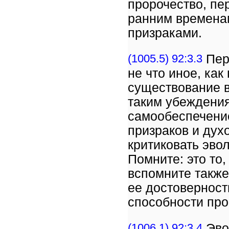
пророчество, пер
ранним временам
призраками.
(1005.5) 92:3.3
Пер
не что иное, ка
существование в
таким убеждения
самообеспечени
призраков и дух
критиковать эво
Помните: это то
вспомните также
ее достоверности
способности про
(1006.1) 92:3.4
Эво