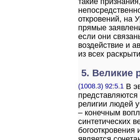
такие признания
непосредственно
откровений, на 
прямые заявлен
если они связан
воздействие и ав
из всех раскрыт
5. Великие
(1008.3) 92:5.1
В э
представляются 
религии людей у
– конечным воп
синтетических в
богооткровения 
является сочет