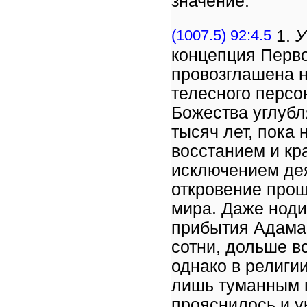
значение:
(1007.5) 92:4.5
1.
У
концепция Перво
провозглашена н
телесного персо
Божества углубл
тысяч лет, пока
восстанием и кр
исключением де
откровение прош
мира. Даже ноди
прибытия Адама.
сотни, дольше в
однако в религи
лишь туманным п
прояснилось и у