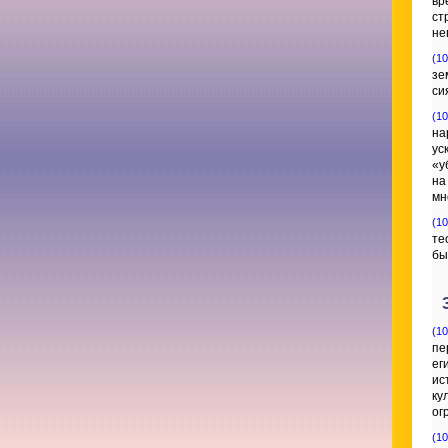
вр
ст
не
(10
зе
си
(10
на
ус
«у
на
мн
(10
те
бы
(10
пе
ег
ис
ку
ог
(10