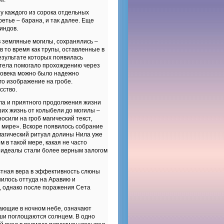
у каждого из сорока отдельных
ретье – барана, и так далее. Еще
индов.
 земляные могилы, сохранялись –
в то время как трупы, оставленные в
езультате которых появилась
 тела помогало прохождению через
еловека можно было надежно
го изображение на гробе.
сство.
ела и приятного продолжения жизни
их жизнь от колыбели до могилы –
сили на гроб магический текст,
 мире». Вскоре появилось собрание
магический ритуал долины Нила уже
 в такой мере, какая не часто
е идеалы стали более верным залогом
тная вера в эффективность слюны
нилось оттуда на Аравию и
, однако после поражения Сета
цающие в ночном небе, означают
уши поглощаются солнцем. В одно