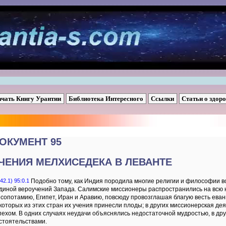
ачать Книгу Урантии
Библиотека Интересного
Ссылки
Статьи о здор
ОКУМЕНТ 95
ЧЕНИЯ МЕЛХИСЕДЕКА В ЛЕВАНТЕ
42.1) 95:0.1
Подобно тому, как Индия породила многие религии и философии во
диной вероучений Запада. Салимские миссионеры распространились на всю 
сопотамию, Египет, Иран и Аравию, повсюду провозглашая благую весть ева
которых из этих стран их учения принесли плоды; в других миссионерская д
пехом. В одних случаях неудачи объяснялись недостаточной мудростью, в дру
стоятельствами.