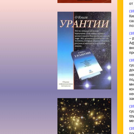
от
(10
Ки
са
по
(10
– 
Аф
вн
пр
(10
су
до
не
по
мн
ко
не
за
(10
су
гр
ме
(10
по