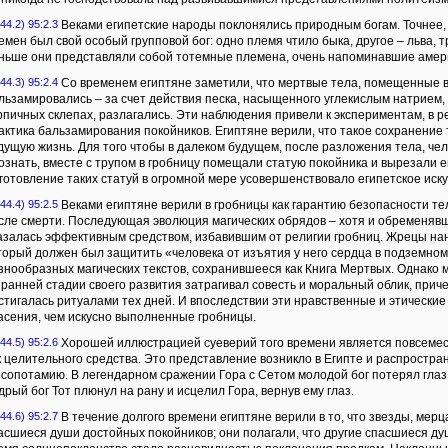
44.2) 95:2.3
Веками египетские народы поклонялись природным богам. Точнее, 
емен был свой особый групповой бог: одно племя чтило быка, другое – льва, т
ньше они представляли собой тотемные племена, очень напоминавшие амер
44.3) 95:2.4
Со временем египтяне заметили, что мертвые тела, помещенные в
льзамировались – за счет действия песка, насыщенного углекислым натрием, 
рпичных склепах, разлагались. Эти наблюдения привели к экспериментам, в р
актика бальзамирования покойников. Египтяне верили, что такое сохранение
дущую жизнь. Для того чтобы в далеком будущем, после разложения тела, ч
ознать, вместе с трупом в гробницу помещали статую покойника и вырезали е
готовление таких статуй в огромной мере усовершенствовало египетское иску
44.4) 95:2.5
Веками египтяне верили в гробницы как гарантию безопасности т
сле смерти. Последующая эволюция магических обрядов – хотя и обременявш
азалась эффективным средством, избавившим от религии гробниц. Жрецы нано
торый должен был защитить «человека от изъятия у него сердца в подземном
знообразных магических текстов, сохранившееся как Книга Мертвых. Однако 
 ранней стадии своего развития затрагивал совесть и моральный облик, причем
стигалась ритуалами тех дней. И впоследствии эти нравственные и этически
асения, чем искусно выполненные гробницы.
44.5) 95:2.6
Хорошей иллюстрацией суеверий того времени является повсемес
к целительного средства. Это представление возникло в Египте и распростра
сопотамию. В легендарном сражении Гора с Сетом молодой бог потерял глаз
дрый бог Тот плюнул на рану и исцелил Гора, вернув ему глаз.
44.6) 95:2.7
В течение долгого времени египтяне верили в то, что звезды, мер
асшиеся души достойных покойников; они полагали, что другие спасшиеся д