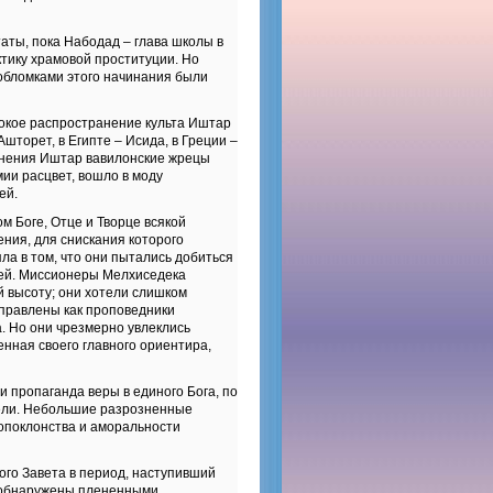
ты, пока Набодад – глава школы в
тику храмовой проституции. Но
обломками этого начинания были
окое распространение культа Иштар
шторет, в Египте – Исида, в Греции –
лонения Иштар вавилонские жрецы
ии расцвет, вошло в моду
ей.
 Боге, Отце и Творце всякой
ения, для снискания которого
ла в том, что они пытались добиться
ей. Миссионеры Мелхиседека
 высоту; они хотели слишком
аправлены как проповедники
. Но они чрезмерно увлеклись
нная своего главного ориентира,
 пропаганда веры в единого Бога, по
лели. Небольшие разрозненные
опоклонства и аморальности
го Завета в период, наступивший
и обнаружены плененными