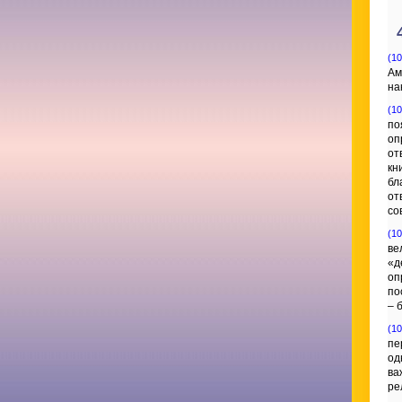
(10
Ам
на
(10
по
оп
от
кн
бл
от
со
(10
ве
«д
оп
по
– 
(10
пе
од
ва
ре