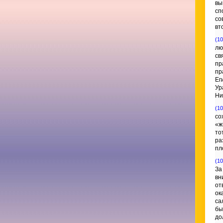
вы
сп
со
вт
(10
лю
св
пр
пр
Ег
Ур
Ни
(10
со
«ж
то
ра
пл
(10
За
вн
от
ок
са
бы
до