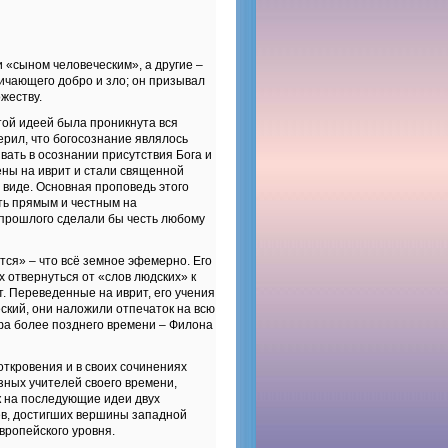
 «сыном человеческим», а другие –
ичающего добро и зло; он призывал
жеству.
той идеей была проникнута вся
рил, что богосознание являлось
ать в осознании присутствия Бога и
ены на иврит и стали священной
м виде. Основная проповедь этого
ыть прямым и честным на
 прошлого сделали бы честь любому
тся» – что всё земное эфемерно. Его
 отвернуться от «слов людских» к
т. Переведенные на иврит, его учения
кий, они наложили отпечаток на всю
а более позднего времени – Филона
ткровения и в своих сочинениях
зных учителей своего времени,
к на последующие идеи двух
ев, достигших вершины западной
вропейского уровня.