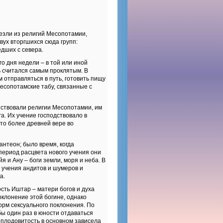
чезли из религий Месопотамии,
ух вторгшихся сюда групп:
едших с севера.
 дня недели – в той или иной
ь считался самым проклятым. В
отправляться в путь, готовить пищу
месопотамские табу, связанные с
ствовали религии Месопотамии, им
. Их учение господствовало в
сто более древней вере во
нтеон; было время, когда
 период расцвета нового учения они
я и Ану – боги земли, моря и неба. В
 учения андитов и шумеров и
а.
сть Иштар – матери богов и духа
оклонение этой богине, однако
орм сексуального поклонения. По
ы один раз в юности отдаваться
х плодовитость в основном зависела