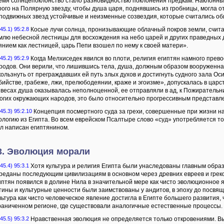
емя солнцепоклонство стало разновидностью поклонения предкам. Наклонны
рого на Полярную звезду, чтобы душа царя, поднявшись из гробницы, могла о
подвижных звезд устойчивые и неизменные созвездия, которые считались об
45.1) 95:2.8
Косые лучи солнца, пронизывающие облачный покров земли, счит
млю небесной лестницы для восхождения на небо царей и других праведных
янием как лестницей, царь Пепи взошел по нему к своей матери».
45.2) 95:2.9
Когда Мелхиседек явился во плоти, религия египтян намного пре
родов. Они верили, что лишившись тела, душа, должным образом вооруженн
кользнуть от преграждавших ей путь злых духов и достигнуть судного зала Оси
бийстве, грабеже, лжи, прелюбодеянии, краже и эгоизме», допускалась в цар
 весах душа оказывалась неполноценной, ее отправляли в ад, к Пожирательн
огих окружающих народов, это было относительно прогрессивным представл
45.3) 95:2.10
Концепция посмертного суда за грехи, совершенные при жизни на
ологию из Египта. Во всем еврейском Псалтыре слово «суд» употребляется то
л написан египтянином.
3. Эволюция морали
45.4) 95:3.1
Хотя культура и религия Египта были унаследованы главным образ
реданы последующим цивилизациям в основном через древних евреев и греко
иптян появился в долине Нила в значительной мере как чисто эволюционное я
тины и культурные ценности были заимствованы у андитов, в эпоху до посв
льтура как чисто человеческое явление достигла в Египте большего развития, 
раниченном регионе, где существовали аналогичные естественные процессы.
45.5) 95:3.2
Нравственная эволюция не определяется только откровениями. В