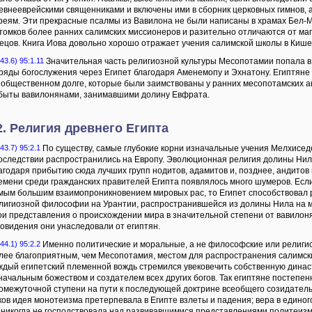
евнееврейскими священниками и включены ими в сборник церковных гимнов, 
реям. Эти прекрасные псалмы из Вавилона не были написаны в храмах Бел-
томков более ранних салимских миссионеров и разительно отличаются от ма
ецов. Книга Иова довольно хорошо отражает учения салимской школы в Кише
43.6) 95:1.11
Значительная часть религиозной культуры Месопотамии попала в
ряды богослужения через Египет благодаря Аменемопу и Эхнатону. Египтяне
 общественном долге, которые были заимствованы у ранних месопотамских а
быты вавилонянами, занимавшими долину Евфрата.
2. Религия древнего Египта
43.7) 95:2.1
По существу, самые глубокие корни изначальные учения Мелхиседек
оследствии распространились на Европу. Эволюционная религия долины Ни
агодаря прибытию сюда лучших групп нодитов, адамитов и, позднее, андитов
емени среди гражданских правителей Египта появлялось много шумеров. Есл
мым большим взаимопроникновением мировых рас, то Египет способствовал
лигиозной философии на Урантии, распространившейся из долины Нила на мн
ои представления о происхождении мира в значительной степени от вавилон
овидения они унаследовали от египтян.
44.1) 95:2.2
Именно политические и моральные, а не философские или религи
лее благоприятным, чем Месопотамия, местом для распространения салимски
ждый египетский племенной вождь стремился увековечить собственную динас
начальным божеством и создателем всех других богов. Так египтяне постепенн
омежуточной ступени на пути к последующей доктрине всеобщего созидатель
ков идея монотеизма претерпевала в Египте взлеты и падения; вера в единого
 никогда не господствовала над развивавшимися представлениями политеизм