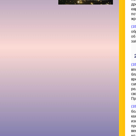
др
ев
по
жр
(10
об
об
за
(10
вп
бл
вр
са
ре
св
Пр
(10
бо
ка
из
пр
ве
но