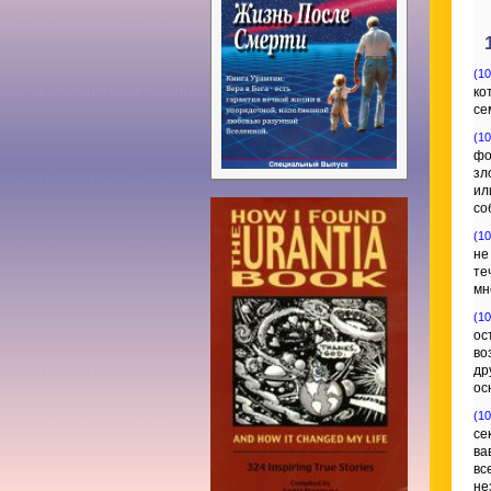
(10
ко
се
(10
фо
зл
ил
со
(10
не
те
мн
(10
ос
во
др
ос
(10
се
ва
вс
не