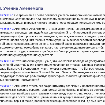
4. Учение Аменемопа
46.2) 95:4.1
Со временем в Египте появился учитель, которого многие называли
енемопом. Этот провидец поднял совесть до положения высшего судьи, разл
казывать за грехи и провозгласил спасение через обращение к солнечному бо
46.3) 95:4.2
Аменемоп учил, что богатства и успех являются Божьим даром, и э
явившаяся впоследствии иудейская философия. Этот благородный учитель ве
ределяющим фактором всякого поведения, что каждый момент следует прожив
ветственности перед ним. Учения этого мудреца были впоследствии перевед
игой древних евреев задолго до того, как Ветхий Завет появился в письменно
агодетельного человека была связана с наставлением, данным его сыну, – б
ветственной государственной службе, и эти благородные воззрения далекого
временному государственному деятелю.
46.4) 95:4.3
Этот нильский мудрец учил, что «богатства пропадают, улетучиваю
личайшей молитвой было «получить избавление от страха». Он призывал всех
елам Божьим». В сущности, он учил: человек предполагает, но Бог располагае
ределили философию Книги Притчей Ветхого Завета. Переведенные на гречес
следующую греческую религиозную философию. У александрийского философ
был экземпляр Премудростей.
46.5) 95:4.4
Аменемоп стремился сохранить этику эволюции и нравственность о
редал их как древним евреям, так и грекам. Он не был величайшим из религио
нако он стал наиболее влиятельным из них ввиду того, что наложил отпечато
жнейших для роста западной цивилизации связующих звеньев: древних евре
лигиозной веры, и греков, поднявших чисто философскую мысль до высшего е