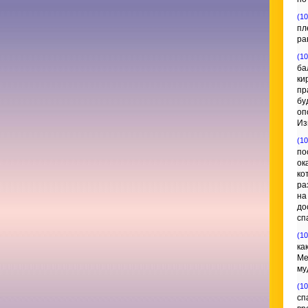
(10
пл
ра
(10
ба
ки
пр
бу
оп
Из
(10
по
ок
ко
ра
на
до
сп
(10
ка
Ме
му
(10
сп