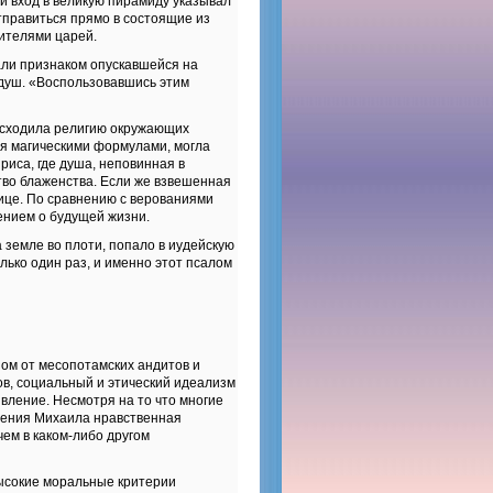
й вход в великую пирамиду указывал
тправиться прямо в состоящие из
ителями царей.
али признаком опускавшейся на
 душ. «Воспользовавшись этим
восходила религию окружающих
ая магическими формулами, могла
риса, где душа, неповинная в
ство блаженства. Если же взвешенная
ице. По сравнению с верованиями
ением о будущей жизни.
 земле во плоти, попало в иудейскую
лько один раз, и именно этот псалом
ом от месопотамских андитов и
в, социальный и этический идеализм
вление. Несмотря на то что многие
ящения Михаила нравственная
чем в каком-либо другом
ысокие моральные критерии