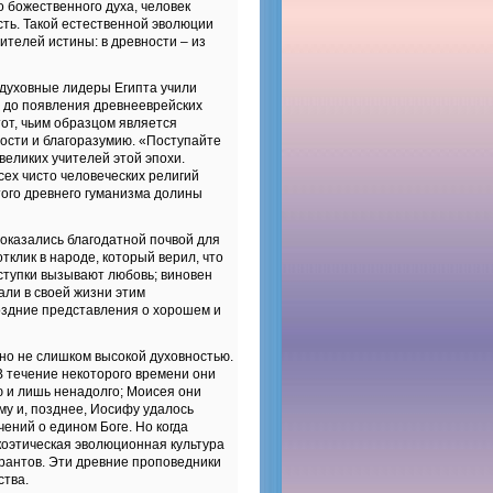
 божественного духа, человек
сть. Такой естественной эволюции
ителей истины: в древности – из
, духовные лидеры Египта учили
я до появления древнееврейских
тот, чьим образцом является
ности и благоразумию. «Поступайте
великих учителей этой эпохи.
сех чисто человеческих религий
того древнего гуманизма долины
оказались благодатной почвой для
клик в народе, который верил, что
ступки вызывают любовь; виновен
али в своей жизни этим
оздние представления о хорошем и
но не слишком высокой духовностью.
 В течение некоторого времени они
ю и лишь ненадолго; Моисея они
аму и, позднее, Иосифу удалось
чений о едином Боге. Но когда
коэтическая эволюционная культура
рантов. Эти древние проповедники
ства.