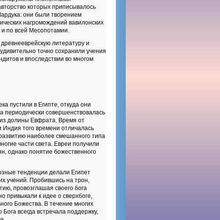
авторство которых приписывалось
Мардука: они были творением
гических нагромождений вавилонских
 и по всей Месопотамии.
 древнееврейскую литературу и
 удивительно точно сохранили учения
ндитов и впоследствии во многом
а пустили в Египте, откуда они
ла периодически совершенствовалась
 из долины Евфрата. Время от
и Индия того времени отличалась
 развитию наиболее смешанного типа
огие части света. Евреи получили
ян, однако понятие божественного
озные тенденции делали Египет
х учений. Пробившись на трон,
тию, провозглашая своего бога
о привыкали к идее о сверхбоге,
ного Божества. В течение многих
 Бога всегда встречала поддержку,
а.