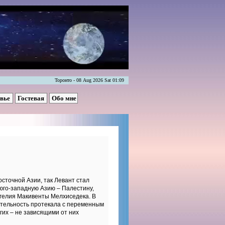
Торонто - 08 Aug 2026 Sat 01:09
овье
Гостевая
Обо мне
сточной Азии, так Левант стал
юго-западную Азию – Палестину,
нгелия Макивенты Мелхиседека. В
еятельность протекала с переменным
гих – не зависящими от них