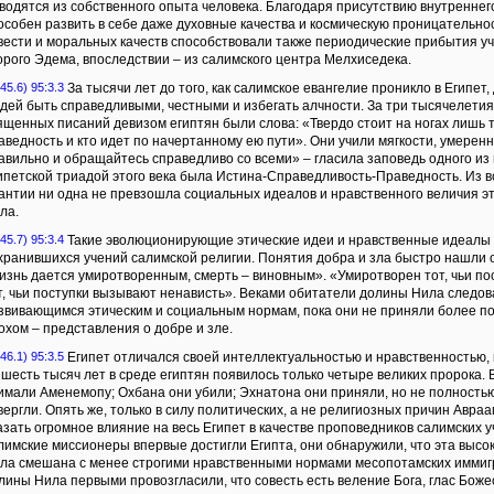
водятся из собственного опыта человека. Благодаря присутствию внутреннего
особен развить в себе даже духовные качества и космическую проницательно
вести и моральных качеств способствовали также периодические прибытия уч
орого Эдема, впоследствии – из салимского центра Мелхиседека.
45.6) 95:3.3
За тысячи лет до того, как салимское евангелие проникло в Египет
дей быть справедливыми, честными и избегать алчности. За три тысячелети
ященных писаний девизом египтян были слова: «Твердо стоит на ногах лишь 
аведность и кто идет по начертанному ею пути». Они учили мягкости, умерен
авильно и обращайтесь справедливо со всеми» – гласила заповедь одного из 
ипетской триадой этого века была Истина-Справедливость-Праведность. Из в
антии ни одна не превзошла социальных идеалов и нравственного величия э
ла.
45.7) 95:3.4
Такие эволюционирующие этические идеи и нравственные идеалы 
хранившихся учений салимской религии. Понятия добра и зла быстро нашли от
изнь дается умиротворенным, смерть – виновным». «Умиротворен тот, чьи по
т, чьи поступки вызывают ненависть». Веками обитатели долины Нила следов
звивающимся этическим и социальным нормам, пока они не приняли более п
охом – представления о добре и зле.
46.1) 95:3.5
Египет отличался своей интеллектуальностью и нравственностью, 
 шесть тысяч лет в среде египтян появилось только четыре великих пророка.
имали Аменемопу; Охбана они убили; Эхнатона они приняли, но не полность
вергли. Опять же, только в силу политических, а не религиозных причин Авра
азать огромное влияние на весь Египет в качестве проповедников салимских у
лимские миссионеры впервые достигли Египта, они обнаружили, что эта высо
ла смешана с менее строгими нравственными нормами месопотамских иммиг
лины Нила первыми провозгласили, что совесть есть веление Бога, глас Боже