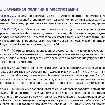
1. Салимская религия в Месопотамии
42.2) 95:1.1
К началу 2-го тысячелетия до н. э. учения сифитов практически ис
торые в значительной степени попали под влияние примитивных верований дв
митских бедуинов, проникших из западной пустыни, и конных варваров, приш
42.3) 95:1.2
Однако обычай ранних адамических народов – соблюдение седьмого
рме сохранился в Месопотамии, разве что в эпоху Мелхиседека седьмой ден
ополучный седьмой день действовало множество табу: было противозаконным 
и разводить огонь. Вернувшись в Палестину, евреи принесли с собой многие 
блюдением в Вавилоне седьмого дня, – субботы.
42.4) 95:1.3
Хотя салимские проповедники существенно улучшили и усовершен
 удалось добиться неизменного признания различными народами единого Бога
чение более чем ста пятидесяти лет, после чего оно постепенно уступило ме
ожественность божеств.
42.5) 95:1.4
Салимские проповедники значительно сократили месопотамский па
тавалось семь главных божеств: Бел, Шамаш, Набу, Ану, Эйя, Мардук и Син. В
знесли трех богов над остальными. Так появилась вавилонская триада: Бел, Эй
угих местах появились свои триады, каждая из которых напоминала троичные
новывалась на вере посланников Салима в три кольца, – символы Мелхиседек
42.6) 95:1.5
Салимским проповедникам так и не удалось преодолеть популярно
ксуальной плодовитости. Они сделали многое для того, чтобы облагородить п
вилоняне и их соседи не смогли полностью отказаться от замаскированных ф
ей Месопотамии женщины придерживались распространенного обычая хотя б
знакомцам. Они полагали, что этого требовала от них Иштар, и верили, что и