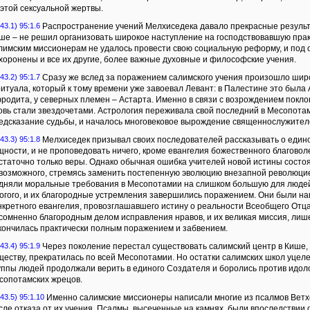
 этой сексуальной жертвы.
43.1) 95:1.6
Распространение учений Мелхиседека давало прекрасные результа
ше – не решил организовать широкое наступление на господствовавшую прак
лимским миссионерам не удалось провести свою социальную реформу, и под 
хоронены и все их другие, более важные духовные и философские учения.
43.2) 95:1.7
Сразу же вслед за поражением салимского учения произошло шир
ритуала, который к тому времени уже завоевал Левант: в Палестине это была А
родита, у северных племен – Астарта. Именно в связи с возрождением пок
овь стали звездочетами. Астрология переживала свой последний в Месопотам
едсказание судьбы, и началось многовековое вырождение священнослужител
43.3) 95:1.8
Мелхиседек призывал своих последователей рассказывать о едином
щности, и не проповедовать ничего, кроме евангелия божественного благовол
статочно только веры. Однако обычная ошибка учителей новой истины состоя
возможного, стремясь заменить постепенную эволюцию внезапной революци
дняли моральные требования в Месопотамии на слишком большую для людей
огого, и их благородные устремления завершились поражением. Они были н
нкретного евангелия, провозглашавшего истину о реальности Всеобщего Отца
сомненно благородным делом исправления нравов, и их великая миссия, лише
кончилась практически полным поражением и забвением.
43.4) 95:1.9
Через поколение перестал существовать салимский центр в Кише, и
ществу, прекратилась по всей Месопотамии. Но остатки салимских школ уце
уппы людей продолжали верить в единого Создателя и боролись против идол
сопотамских жрецов.
43.5) 95:1.10
Именно салимские миссионеры написали многие из псалмов Ветхо
сле отказа от их учения. Псалмы, высеченные на камнях, были впоследстви