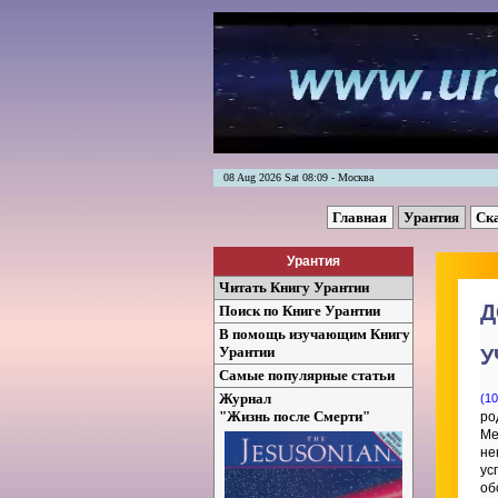
08 Aug 2026 Sat 08:09 - Москва
Главная
Урантия
Ск
Урантия
Читать Книгу Урантии
Д
Поиск по Книге Урантии
В помощь изучающим Книгу
Урантии
У
Самые популярные статьи
Журнал
(10
"Жизнь после Смерти"
ро
Ме
не
ус
об