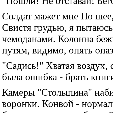
"Пошли! Не отставай! Бего
Солдат мажет мне По шее,
Свистя грудью, я пытаюсь
чемоданами. Колонна бе
путям, видимо, опять опа
"Садись!" Хватая воздух, 
была ошибка - брать книги
Камеры "Столыпина" наби
воронки. Конвой - нормаль