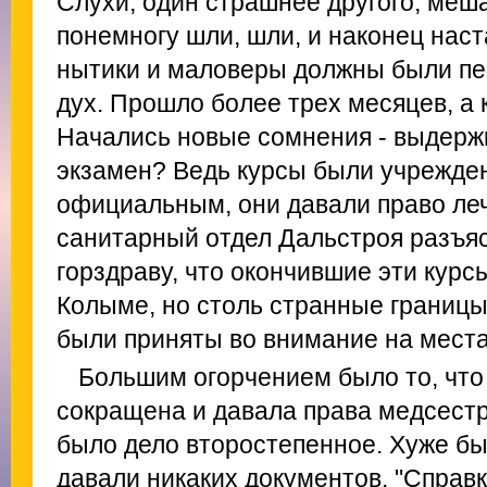
Слухи, один страшнее другого, меша
понемногу шли, шли, и наконец наст
нытики и маловеры должны были пе
дух. Прошло более трех месяцев, а 
Начались новые сомнения - выдерж
экзамен? Ведь курсы были учрежде
официальным, они давали право леч
санитарный отдел Дальстроя разъя
горздраву, что окончившие эти курс
Колыме, но столь странные границы
были приняты во внимание на места
Большим огорчением было то, чт
сокращена и давала права медсестр
было дело второстепенное. Хуже был
давали никаких документов. "Справ