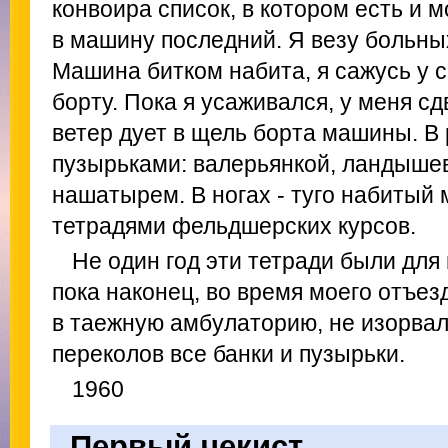
конвоира список, в котором есть и 
в машину последний. Я везу больны
Машина битком набита, я сажусь у с
борту. Пока я усаживался, у меня с
ветер дует в щель борта машины. В 
пузырьками: валерьянкой, ландышев
нашатырем. В ногах - туго набитый
тетрадями фельдшерских курсов.
Не один год эти тетради были для
пока наконец, во время моего отъез
в таежную амбулаторию, не изорвал 
переколов все банки и пузырьки.
1960
Первый чекист