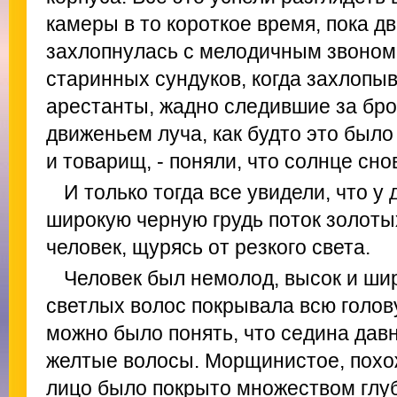
камеры в то короткое время, пока д
захлопнулась с мелодичным звоном,
старинных сундуков, когда захлопыв
арестанты, жадно следившие за брос
движеньем луча, как будто это было
и товарищ, - поняли, что солнце сно
И только тогда все увидели, что у
широкую черную грудь поток золоты
человек, щурясь от резкого света.
Человек был немолод, высок и шир
светлых волос покрывала всю голову
можно было понять, что седина дав
желтые волосы. Морщинистое, похо
лицо было покрыто множеством глу