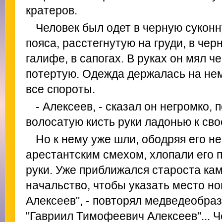
кратеров.
Человек был одет в черную суконн
пояса, расстегнутую на груди, в че
галифе, в сапогах. В руках он мял 
потертую. Одежда держалась на нем
все спороты.
- Алексеев, - сказал он негромко
волосатую кисть руки ладонью к свое
Но к нему уже шли, ободряя его 
арестантским смехом, хлопали его 
руки. Уже приближался староста ка
начальство, чтобы указать место но
Алексеев", - повторял медведеобраз
"Гавриил Тимофеевич Алексеев"... 