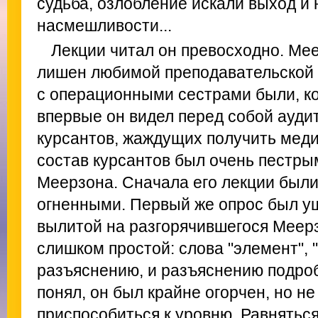
судьба, озлобление искали выход и 
насмешливости...
Лекции читал он превосходно. Мее
лишен любимой преподавательской 
с операционными сестрами были, кон
впервые он видел перед собой аудит
курсантов, жаждущих получить меди
состав курсантов был очень пестры
Меерзона. Сначала его лекции были
огненными. Первый же опрос был у
вылитой на разгорячившегося Меер
слишком простой: слова "элемент",
разъяснению, и разъяснению подро
понял, он был крайне огорчен, но не
приспособиться к уровню. Равнятьс