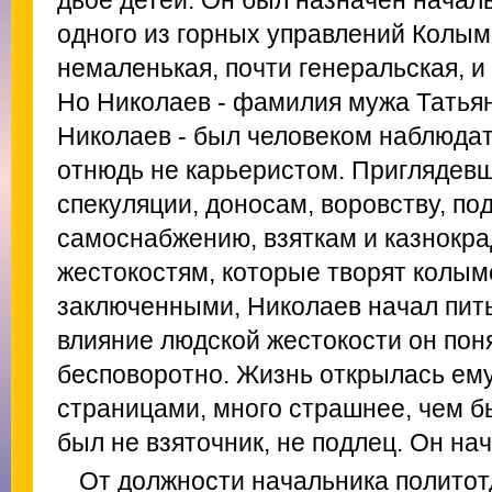
двое детей. Он был назначен начал
одного из горных управлений Колым
немаленькая, почти генеральская, и
Но Николаев - фамилия мужа Тать
Николаев - был человеком наблюда
отнюдь не карьеристом. Приглядевш
спекуляции, доносам, воровству, п
самоснабжению, взяткам и казнокра
жестокостям, которые творят колым
заключенными, Николаев начал пи
влияние людской жестокости он поня
бесповоротно. Жизнь открылась е
страницами, много страшнее, чем 
был не взяточник, не подлец. Он нач
От должности начальника политот