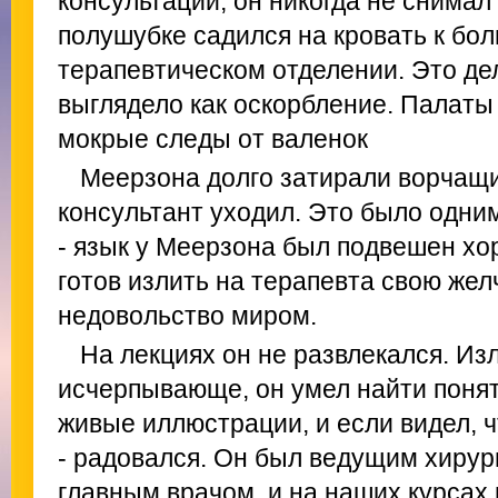
консультации, он никогда не снимал
полушубке садился на кровать к бол
терапевтическом отделении. Это де
выглядело как оскорбление. Палаты
мокрые следы от валенок
Меерзона долго затирали ворчащи
консультант уходил. Это было одни
- язык у Меерзона был подвешен хор
готов излить на терапевта свою желч
недовольство миром.
На лекциях он не развлекался. Изл
исчерпывающе, он умел найти поня
живые иллюстрации, и если видел, ч
- радовался. Он был ведущим хирур
главным врачом, и на наших курсах