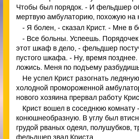
Чтобы был порядок. - И фельдшер о
мертвую амбулаторию, похожую на
- Я болен, - сказал Крист. - Мне в 
- Все больны. Успеешь. Порядочек
этот шкаф в дело, - фельдшер посту
пустого шкафа. - Ну, время позднее.
ложись. Меня по подъему разбудишь
Не успел Крист разогнать ледяную
холодной промороженной амбулатор
нового хозяина прервал работу Крис
Крист вошел в соседнюю комнату -
конюшнеобразную. В углу был втисн
грудой рваных одеял, полушубков, 
фельдшер звал Криста.