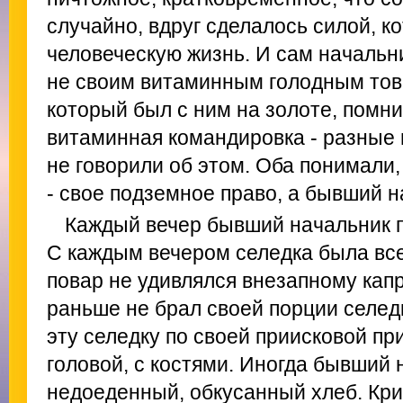
случайно, вдруг сделалось силой, к
человеческую жизнь. И сам начальни
не своим витаминным голодным тов
который был с ним на золоте, помнил
витаминная командировка - разные в
не говорили об этом. Оба понимали, 
- свое подземное право, а бывший на
Каждый вечер бывший начальник п
С каждым вечером селедка была все
повар не удивлялся внезапному кап
раньше не брал своей порции селедк
эту селедку по своей приисковой при
головой, с костями. Иногда бывший 
недоеденный, обкусанный хлеб. Кри