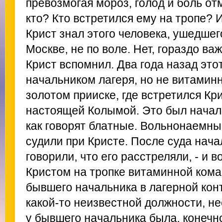
превозмогая мороз, голод и боль от
кто? Кто встретился ему на тропе? 
Крист знал этого человека, ушедшего
Москве, не по воле. Нет, гораздо ва
Крист вспомнил. Два года назад это
начальником лагеря, но не витаминно
золотом прииске, где встретился Кри
настоящей Колымой. Это был началь
как говорят блатные. Вольнонаемный
судили при Кристе. После суда нача
говорили, что его расстреляли, - и в
Кристом на тропке витаминной кома
бывшего начальника в лагерной конт
какой-то неизвестной должности, н
у бывшего начальника была, конечн