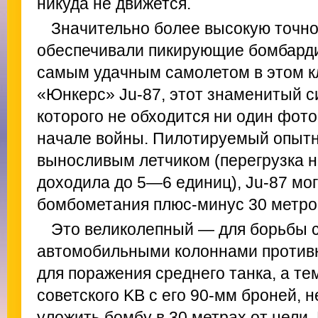
никуда не движется.
Значительно более высокую точн
обеспечивали пикирующие бомбарди
самым удачным самолетом в этом к
«Юнкерс» Ju-87, этот знаменитый с
которого не обходится ни один фот
начале войны. Пилотируемый опыт
выносливым летчиком (перегрузка н
доходила до 5—6 единиц), Ju-87 мог
бомбометания плюс-минус 30 метро
Это великолепный — для борьбы с
автомобильными колоннами противн
для поражения среднего танка, а те
советского KB с его 90-мм броней, 
уложить бомбу в 30 метрах от цели