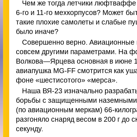
Чем же тогда летчики люфтваффе 
6-го и 11-го мехкорпусов? Может быт
такие плохие самолеты и слабые пуш
было иначе?
Совершенно верно. Авиационные 
совсем другими параметрами. На ф
Волкова—Ярцева основная в июне 19
авиапушка MG-FF смотрится как уш
фоне «шестисотого» «мерса».
Наша ВЯ-23 изначально разрабаты
борьбы с защищенными наземными 
(по авиационным меркам) 66-килог
разгоняло снаряд весом в 200 г до с
секунду.