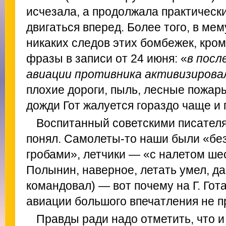
исчезала, а продолжала практическ
двигаться вперед. Более того, в мем
никаких следов этих бомбежек, кро
фразы в записи от 24 июня: «
в посл
авиации противника активизирова
плохие дороги, пыль, лесные пожар
дожди Гот жалуется гораздо чаще и
Воспитанный советскими писателя
понял. Самолеты-то наши были «б
гробами», летчики — «с налетом шес
Полынин, наверное, летать умел, да 
командовал) — вот почему на Г. Гот
авиации большого впечатления не п
Правды ради надо отметить, что 