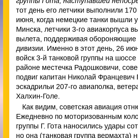
группы Гота, наступавшей непоср
тот день его летчики выполнили 170
июня, когда немецкие танки вышли 
Минска, летчики 3-го авиакорпуса 
вылета, поддерживая обороняющие
дивизии. Именно в этот день, 26 июн
войск 3-й танковой группы на шосс
районе местечка Радошковичи, сов
подвиг капитан Николай Францевич 
эскадрильи 207-го авиаполка, ветер
Халхин-Голе.
Как видим, советская авиация отн
Ежедневно по моторизованным коло
группы Г. Гота наносились удары со
но она (танковая группа вермахта) н