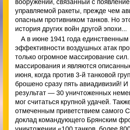
вооружений, связанный с появление
управляемой ракеты, прежде чем а
опасным противником танков. Но эт
история других войн другой эпохи...
А в июне 1941 года единственны
эффективности воздушных атак про
только огромное массирование сил.
массирования и являются описанн
июня, когда против 3-й танковой гр
брошено сразу пять авиадивизий! И 
результат — 30 уничтоженных немец
мог считаться крупной удачей. Такж
отмеченным приветствием самого Ст
доклад командующего Брянским фр
уничтожении «100 танков, более 800