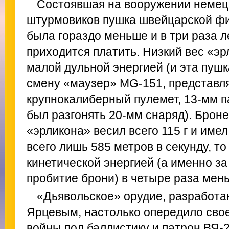
Состоявшая на вооружении немец
штурмовиков пушка швейцарской ф
была гораздо меньше и в три раза л
приходится платить. Низкий вес «э
малой дульной энергией (и эта пушк
смену «маузер» MG-151, представл
крупнокалиберный пулемет, 13-мм п
был разгонять 20-мм снаряд). Брон
«эрликона» весил всего 115 г и име
всего лишь 585 метров в секунду, то
кинетической энергией (а именно за
пробитие брони) в четыре раза мен
«Дьявольское» орудие, разработа
Ярцевым, настолько опередило свое
войны под баллистику и патрон ВЯ-