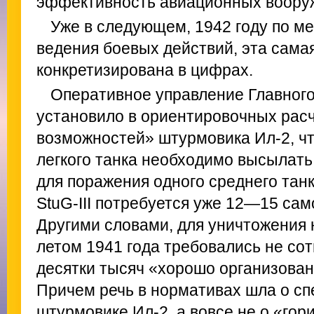
эффективность авиационных вооруж
Уже в следующем, 1942 году по м
ведения боевых действий, эта сам
конкретизирована в цифрах.
Оперативное управление Главного 
установило в ориентировочных рас
возможностей» штурмовика Ил-2, чт
легкого танка необходимо высылать
для поражения одного среднего танка
StuG-III потребуется уже 12—15 само
Другими словами, для уничтожения 
летом 1941 года требовались не сот
десятки тысяч «хорошо организова
Причем речь в нормативах шла о с
штурмовике Ил-2, а вовсе не о «гор