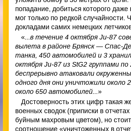
попадание, добиться которого даж
мог только по редкой случайности. 
докладами самих немецких летчиков
«
...в течение 4 октября Ju-87 со
вылета в районе Брянск — Спас-Де
танка, 450 автомобилей и 3 хранил
октября Ju-87 из StG2 группами п
беспрерывно атаковали окруженные
одного дня они уничтожили около 2
около 650 автомобилей...
»
Достоверность этих цифр такая же,
военных сводок (приписки в отчет
буйным махровым цветом), но стоит
соотношение «уничтоженных в отчет