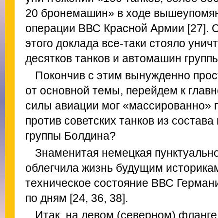
20 бронемашин» в ходе вышеупомя
операции ВВС Красной Армии [27]. С
этого доклада все-таки стояло унич
десятков танков и автомашин группы
Покончив с этим вынужденно про
от основной темы, перейдем к главн
силы авиации мог «массированно» 
против советских танков из состав
группы Болдина?
Знаменитая немецкая пунктуально
облегчила жизнь будущим историкам
техническое состояние ВВС Герман
по дням [24, 36, 38].
Итак, на левом (северном) фланге