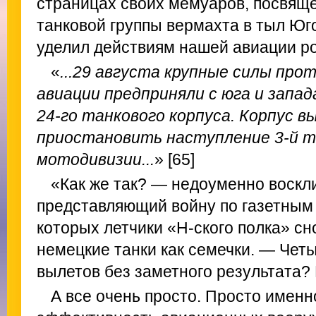
страницах своих мемуаров, посвящ
танковой группы вермахта в тыл Юг
уделил действиям нашей авиации ро
«
...29 августа крупные силы про
авиации предприняли с юга и запа
24-го танкового корпуса. Корпус в
приостановить наступление 3-й та
мотодивизии...
» [65]
«Как же так? — недоуменно воскли
представляющий войну по газетным 
которых летчики «Н-ского полка» сн
немецкие танки как семечки. — Чет
вылетов без заметного результата? 
А все очень просто. Просто именн