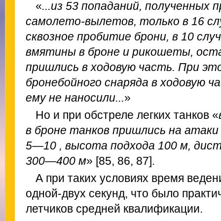
«
...из 53 попаданий, полученных 
самолето-вылетов, только в 16 сл
сквозное пробитие брони, в 10 слу
вмятины в броне и рикошеты, ост
пришлись в ходовую часть. При эт
бронебойного снаряда в ходовую ч
ему не наносили...
»
Но и при обстреле легких танков «
в броне танков пришлись на атаки
5—10 , высота подхода 100 м, дис
300—400 м
» [85, 86, 87].
А при таких условиях время веден
одной-двух секунд, что было практ
летчиков средней квалификации.