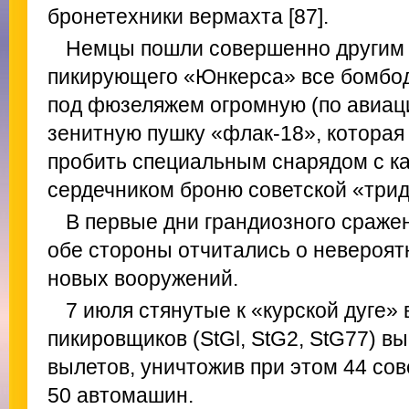
бронетехники вермахта [87].
Немцы пошли совершенно другим 
пикирующего «Юнкерса» все бомбо
под фюзеляжем огромную (по авиа
зенитную пушку «флак-18», которая
пробить специальным снарядом с 
сердечником броню советской «трид
В первые дни грандиозного сраже
обе стороны отчитались о невероят
новых вооружений.
7 июля стянутые к «курской дуге» 
пикировщиков (StGl, StG2, StG77) в
вылетов, уничтожив при этом 44 сов
50 автомашин.