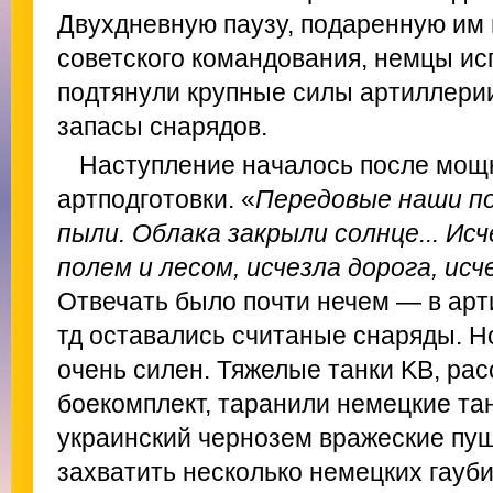
Двухдневную паузу, подаренную им
советского командования, немцы и
подтянули крупные силы артиллери
запасы снарядов.
Наступление началось после мощ
артподготовки. «
Передовые наши по
пыли. Облака закрыли солнце... Ис
полем и лесом, исчезла дорога, исче
Отвечать было почти нечем — в арт
тд оставались считаные снаряды. 
очень силен. Тяжелые танки KB, рас
боекомплект, таранили немецкие тан
украинский чернозем вражеские пуш
захватить несколько немецких гауб