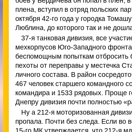
боев у Бердичева он попал в плен, в
плена, вступил в отряд польских пар
октября 42-го года у городка Томашув
Люблина, до которого так и не дошла
37-я танковая дивизия, все участи
мехкорпусов Юго-Западного фронта
беспомощным попыткам отбросить 
пехоты от переправы у местечка Ст
личного состава. В район сосредот
467 человек старшего командного с
командира и 1533 рядовых. Проще го
Днепру дивизия почти полностью «р
Ну а 212-я моторизованная дивизи
пропала. Почти без следа. Если во 
15-го МК утверждается, что 212-я м