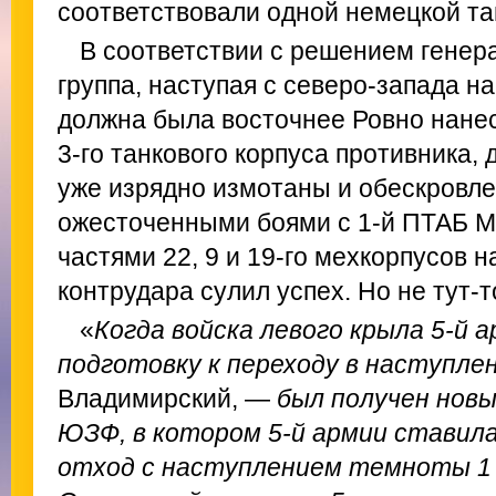
соответствовали одной немецкой та
В соответствии с решением генер
группа, наступая с северо-запада 
должна была восточнее Ровно нанес
3-го танкового корпуса противника,
уже изрядно измотаны и обескровл
ожесточенными боями с 1-й ПТАБ М
частями 22, 9 и 19-го мехкорпусов 
контрудара сулил успех. Но не тут-т
«
Когда войска левого крыла 5-й 
подготовку к переходу в наступлен
Владимирский, —
был получен нов
ЮЗФ, в котором 5-й армии ставилас
отход с наступлением темноты 1 