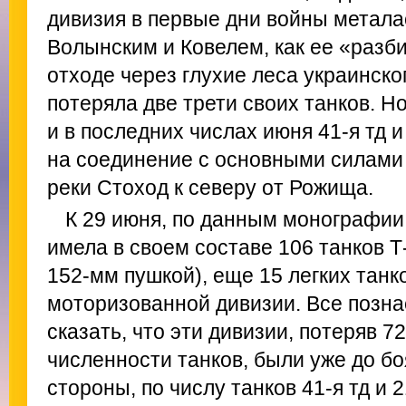
дивизия в первые дни войны метал
Волынским и Ковелем, как ее «разби
отходе через глухие леса украинско
потеряла две трети своих танков. Н
и в последних числах июня 41-я тд 
на соединение с основными силами 
реки Стоход к северу от Рожища.
К 29 июня, по данным монографии 
имела в своем составе 106 танков Т
152-мм пушкой), еще 15 легких танк
моторизованной дивизии. Все позна
сказать, что эти дивизии, потеряв 
численности танков, были уже до бо
стороны, по числу танков 41-я тд и 