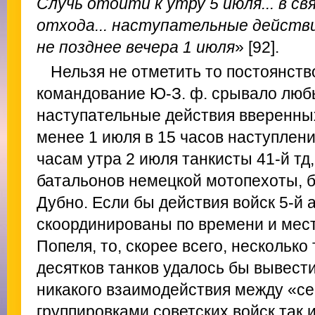
Случь отойти к утру 5 июля... в с
отхода... наступательные действ
не позднее вечера 1 июля
» [92].
Нельзя не отметить то постоянств
командование Ю-З. ф. срывало люб
наступательные действия вверенных
менее 1 июля в 15 часов наступлен
часам утра 2 июля танкисты 41-й тд
батальонов немецкой мотопехоты, б
Дубно. Если бы действия войск 5-й
скоординированы по времени и мес
Попеля, то, скорее всего, несколько
десятков танков удалось бы вывести
никакого взаимодействия между «с
группировками советских войск так 