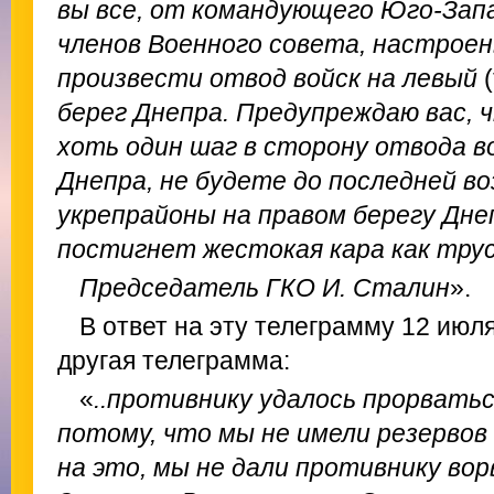
вы все, от командующего Юго-За
членов Военного совета, настроен
произвести отвод войск на левый
(
берег Днепра. Предупреждаю вас, 
хоть один шаг в сторону отвода в
Днепра, не будете до последней 
укрепрайоны на правом берегу Днеп
постигнет жестокая кара как трус
Председатель ГКО И. Сталин
».
В ответ на эту телеграмму 12 июл
другая телеграмма:
«
..противнику удалось прорвать
потому, что мы не имели резервов
на это, мы не дали противнику ворв