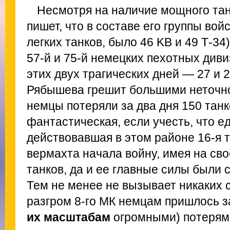
Несмотря на наличие мощного та
пишет, что в составе его группы вой
легких танков, было 46 KB и 49 Т-34
57-й и 75-й немецких пехотных диви
этих двух трагических дней — 27 и
Рябышева грешит большими неточнос
немцы потеряли за два дня 150 тан
фантастическая, если учесть, что е
действовавшая в этом районе 16-я 
вермахта начала войну, имея на св
танков, да и ее главные силы были 
Тем не менее не вызывает никаких с
разгром 8-го МК немцам пришлось з
их масштабам
огромными) потерями