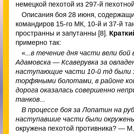
немецкой пехотой из 297-й пехотной
Описания боя 28 июня, содержащи
командиров 15-го МК, 10-й и 37-й т
пространны и запутанны [8].
Кратки
примерно так:
«
...в течение дня части вели бой
Адамовска — Ксаверувка за овладе
наступающие части 10-й тд были 
торфяными болотами, в районе к
дорога оказалась совершенно непр
танков...
В процессе боя за Лопатин на ру
наступавшие части были окружен
окружена пехотой противника? — М