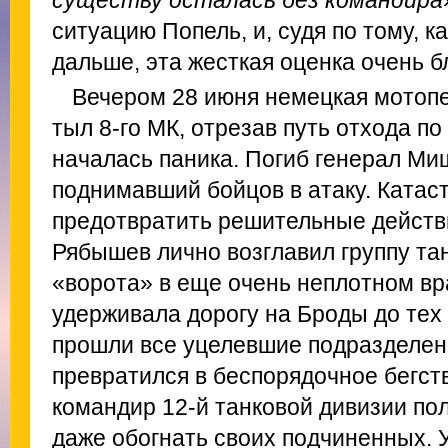
существу осталась без командира
ситуацию Попель, и, судя по тому, 
дальше, эта жесткая оценка очень б
Вечером 28 июня немецкая мотопе
тыл 8-го МК, отрезав путь отхода п
началась паника. Погиб генерал Ми
поднимавший бойцов в атаку. Катас
предотвратить решительные действ
Рябышев лично возглавил группу та
«ворота» в еще очень неплотном вр
удерживала дорогу на Броды до тех 
прошли все уцелевшие подразделения
превратился в беспорядочное бегст
командир 12-й танковой дивизии по
даже обогнать своих подчиненных. У