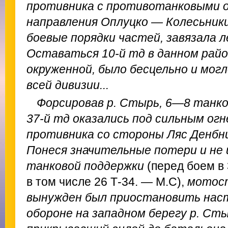
противника с противотанковыми о
направления Оплуцко — Колесьники
боевые порядки частей, завязала л
Оставаться 10-й тд в данном район
окруженной, было бесцельно и мог
всей дивизии...
Форсировав р. Стырь, 6—8 танко
37-й тд оказались под сильным ог
противника со стороны Ляс Денбн
Понеся значительные потери и не
танковой поддержки
(перед боем в 
в том числе 26 Т-34. — М.С),
мотост
вынужден был приостановить наст
обороне на западном берегу р. Сты