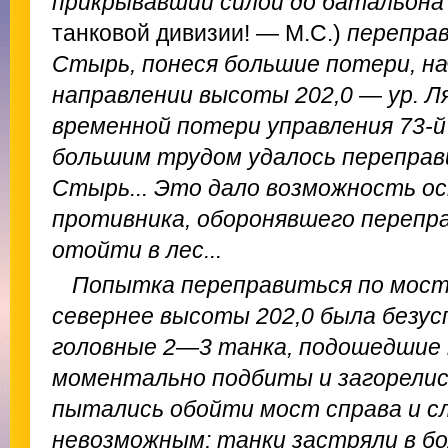
прикрывавший силой до батальон
танковой дивизии! — М.С.)
переправ
Стырь, понеся большие потери, н
направлении высоты 202,0 — ур. Ля
временной потери управления 73-й
большим трудом удалось переправи
Стырь... Это дало возможность 
противника, оборонявшего перепр
отойти в лес...
Попытка переправиться по мост
севернее высоты 202,0 была безус
головные 2—3 танка, подошедшие 
моментально подбиты и загорелис
пытались обойти мост справа и сл
невозможным; танки застряли в б