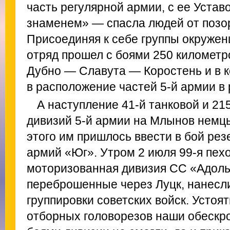
часть регулярной армии, с ее Устав
знаменем» — спасла людей от позора
Присоединяя к себе группы окруженц
отряд прошел с боями 250 километр
Дубно — Славута — Коростень и в к
в расположение частей 5-й армии в
А наступление 41-й танковой и 21
дивизий 5-й армии на Млынов немц
этого им пришлось ввести в бой ре
армий «Юг». Утром 2 июля 99-я пех
моторизованная дивизия СС «Адоль
переброшенные через Луцк, нанесли
группировки советских войск. Устоя
отборных головорезов наши обеск