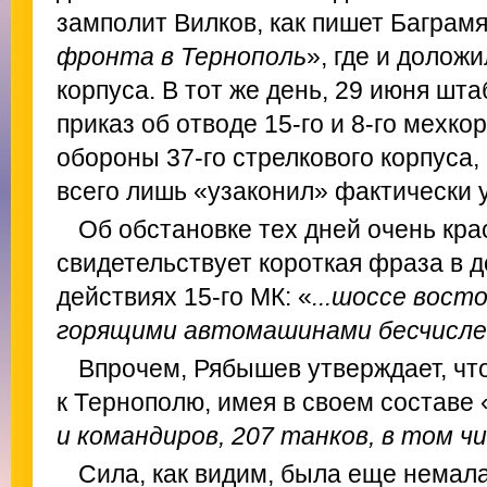
замполит Вилков, как пишет Баграмя
фронта в Тернополь
», где и долож
корпуса. В тот же день, 29 июня шт
приказ об отводе 15-го и 8-го мехко
обороны 37-го стрелкового корпуса, 
всего лишь «узаконил» фактически 
Об обстановке тех дней очень кр
свидетельствует короткая фраза в 
действиях 15-го МК: «
...шоссе вост
горящими автомашинами бесчислен
Впрочем, Рябышев утверждает, что
к Тернополю, имея в своем составе 
и командиров, 207 танков, в том чи
Сила, как видим, была еще немала