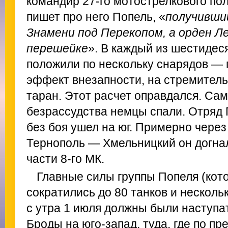
командир 27-го мотострелкового пол
пишет про него Попель, «
получивши
Знамени под Перекопом, а орден Л
перешейке
». В каждый из шестидес
положили по нескольку снарядов — 
эффект внезапности, на стремитель
таран. Этот расчет оправдался. Са
безрассудства немцы спали. Отряд
без боя ушел на юг. Примерно чере
Тернополь — Хмельницкий он догна
части 8-го МК.
Главные силы группы Попеля (кот
сократились до 80 танков и несколь
с утра 1 июля должны были наступа
Броды на юго-запад, туда, где по п