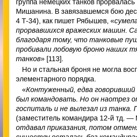
группа немецких танков прорвалась
Мишанина. В завязавшемся бою деся
4 Т-34), как пишет Рябышев, «
сумел
прорвавшихся вражеских машин. С
благодаря тому, что танковые пу
пробивали лобовую броню наших т
танков
» [113].
Но и стальная броня не могла вос
элементарного порядка.
«
Контуженный, едва говоривший
был командовать. Но он наотрез о
госпиталь и не вылезал из танка.
(заместитель командира 12-й тд. —
отдавал приказания, потом отменял