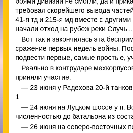
боями дивизии не смогли, да и прик
требовал скорейшего вывода частей
41-я тд и 215-я мд вместе с другим
начали отход на рубеж реки Случь...
Вот так и закончилась эта беспри
сражение первых недель войны. По
подвести первые, самые простые, уч
Реально в контрударе мехкорпусо
приняли участие:
— 23 июня у Радехова 20-й танковы
1
— 24 июня на Луцком шоссе у п. В
численностью до батальона из соста
— 26 июня на северо-восточных п