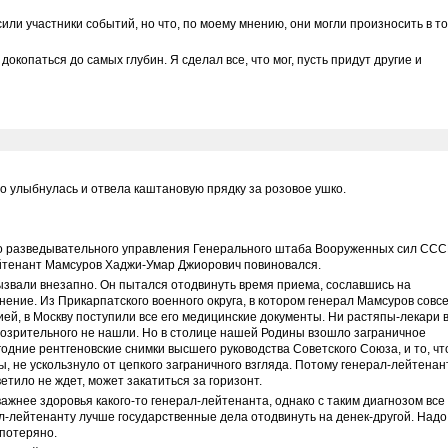
сили участники событий, но что, по моему мнению, они могли произносить в т
докопаться до самых глубин. Я сделал все, что мог, пусть придут другие и
о улыбнулась и отвела каштановую прядку за розовое ушко.
го разведывательного управления Генерального штаба Вооруженных сил СС
йтенант Мамсуров Хаджи-Умар Джиорович повиновался.
ызвали внезапно. Он пытался отодвинуть время приема, сославшись на
нение. Из Прикарпатского военного округа, в котором генерал Мамсуров совс
й, в Москву поступили все его медицинские документы. Ни растяпы-лекари 
одозрительного не нашли. Но в столице нашей Родины взошло заграничное
одние рентгеновские снимки высшего руководства Советского Союза, и то, чт
 не ускользнуло от цепкого заграничного взгляда. Потому генерал-лейтенан
тило не ждет, может закатиться за горизонт.
ажнее здоровья какого-то генерал-лейтенанта, однако с таким диагнозом все
ал-лейтенанту лучше государственные дела отодвинуть на денек-другой. Надо
 потеряно.