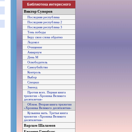
Библиотека интересного
Виктор Суворов
Последняя республика
Последняя республика 2
Последняя республика 3
Тень победы
Беру свои слова обратно
Ледокол
Очищение
Аквариум
День М
Освободитель
Самоубийство
Контроль
Выбор
Спецназ
Змееед
Против всех. Первая книга
трилогии «Хроника Великого
десятилетия»
Облом. Вторая книга трилогии
«Хроника Великого десятилетия»
Кузькина мать. Третья книга
трилогии «Хроника Великого
десятилетия»
Варлам Шаламов
Евгения Гинзбург