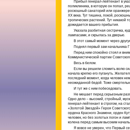
Прибыл генерал-лейтенант в указ
поликлиника, в которую он попал, р
роскошный санаторий или оранжерею
XX века. Тут тишина, покой, роскошн
тропических растений. Тут никакой то
дожидается вашего прибытия.
Указала разбитная сестричка, ку
лампасами, и скрылась за дверью.
В этот самый момент через друг
Поднял первый зам начальника ГР
Перед ним спокойно стоял и вни
Коммунистической партии Советског
Весь в белом.
Если вы решили сломить волю сил
начала крепко его пугануть. Желате
последний момент, когда человек нем
неожиданной бедой. Тоже смертельн
И тут же с ним побеседовать.
Не мешает перед серьезным разго
Одно дело – высокий, стройный, му
генерал-лейтенант в строгом, на ста
«Золотой Звездой» Героя Советского
ордена Красного Знамени, орден Куту
человек, но без золотых погон и лам
колена перед самым высоким началь
Я вовсе не уверен, что Первый 