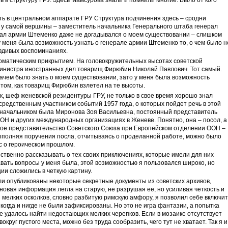
ь в центральном аппарате ГРУ Структура подчинения здесь – сродни
а у самой вершины – заместитель начальника Генерального штаба генерал
рал армии Штеменко даже не догадывался о моем существовании – слишком
 меня была возможность узнать о генерале армии Штеменко то, о чем было н
вдивых воспоминаниях.
оматическим прикрытием. На головокружительных высотах советской
инистра иностранных дел товарищ Фирюбин Николай Павлович. Тот самый.
ачем было знать о моем существовании, зато у меня была возможность
том, как товарищ Фирюбин взлетел на те высоты.
, шеф женевской резидентуры ГРУ, не только в свое время хорошо знал
редственным участником событий 1957 года, о которых пойдет речь в этой
 начальником была Миронова Зоя Васильевна, постоянный представитель
Н и других международных организациях в Женеве. Понятно, она – посол, а
ное представительство Советского Союза при Европейском отделении ООН –
Выполняя поручения посла, отчитываясь о проделанной работе, можно было
с о героическом прошлом.
ственно рассказывать о тех своих приключениях, которые имели для них
вать вопросы у меня была, этой возможностью я пользовался широко, но
и сложились в четкую картину.
ли опубликованы некоторые секретные документы из советских архивов,
новая информация легла на старую, не разрушая ее, но усиливая четкость и
 мелких осколков, словно разбитую римскую амфору, я позволил себе включит
когда и нигде не были зафиксированы. Но это не игра фантазии, а попытка
не удалось найти недостающих мелких черепков. Если в мозаике отсутствует
вокруг пустого места, можно без труда сообразить, чего тут не хватает. Так я и