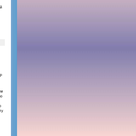
ой
СР
ем
во
о
ту