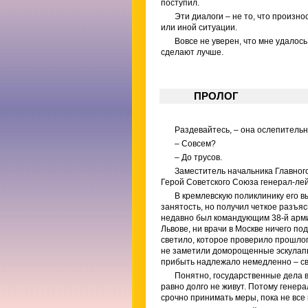
поступил.
Эти диалоги – не то, что произно
или иной ситуации.
Вовсе не уверен, что мне удалось 
сделают лучше.
ПРОЛОГ
Раздевайтесь, – она ослепительн
– Совсем?
– До трусов.
Заместитель начальника Главно
Герой Советского Союза генерал-ле
В кремлевскую поликлинику его в
занятость, но получил четкое разъяс
недавно был командующим 38-й армие
Львове, ни врачи в Москве ничего п
светило, которое проверило прошлог
не заметили доморощенные эскулапы,
прибыть надлежало немедленно – све
Понятно, государственные дела в
равно долго не живут. Потому генер
срочно принимать меры, пока не все