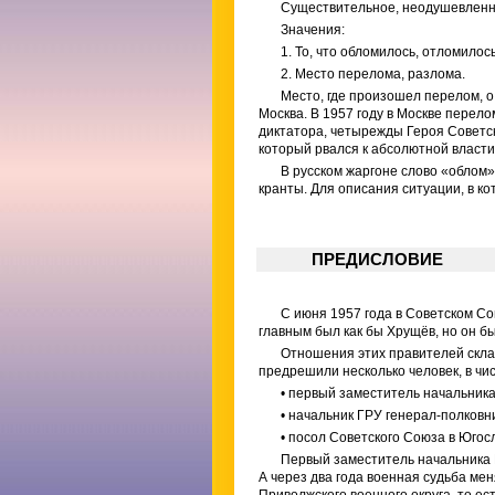
Существительное, неодушевленно
Значения:
1. То, что обломилось, отломилось
2. Место перелома, разлома.
Место, где произошел перелом, о
Москва. В 1957 году в Москве перел
диктатора, четырежды Героя Советс
который рвался к абсолютной власти
В русском жаргоне слово «облом» 
кранты. Для описания ситуации, в ко
ПРЕДИСЛОВИЕ
С июня 1957 года в Советском С
главным был как бы Хрущёв, но он бы
Отношения этих правителей скла
предрешили несколько человек, в чи
• первый заместитель начальник
• начальник ГРУ генерал-полковн
• посол Советского Союза в Юго
Первый заместитель начальника Г
А через два года военная судьба м
Приволжского военного округа, то ес