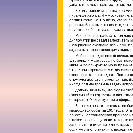
узнать то, о чем в газетах не писали.
В дальнейшем мне выпало служит
пирамиде Хеопса. Я – у основания, 
армии Штеменко. Понятно, что гене
разными были высоты полета, зато у
принято сообщать даже в самых пра
Мне довелось работать под дипл
дипломатии восседал заместитель м
Совершенно очевидно, что и ему нез
задавать вопросы знающим людям о 
Мой непосредственный начальник
Штеменко и Мамсурова, но был непос
книге. А по прикрытию моим прямым
СССР при Европейском отделении ОО
всего лишь атташе, однако Постоян
структура достаточно компактная. 
иногда под настроение задать вопро
Должен заметить, что людям свой
счастливый конец. Возможность зада
осторожно. Малые кусочки информаци
В начале нового тысячелетия бы
касающиеся событий 1957 года. Эта 
яркость. Восстанавливая прошлое из
в повествование диалоги, которые ни
заполнить те пустоты, для которых 
один кусочек, то зная, что находится 