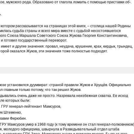
е, мужского рода. Образовано от глагола
ломать
с помощью приставки
об-.
.
 котором рассказывается на страницах этой книги, – столица нашей Родины
омилась судьба страны и всего мира вместе с судьбой несостоявшегося
кого Союза Маршала Советского Союза Жукова Георгия Константиновича,
 и готовил государственный переворот.
имеет и другие значения: провал, неудача, крушение, крах, кирдык, трындец,
торой оказался Жуков, эти значения тоже полностью подходят.
оюзе установился дуумвират: страной правили Жуков и Хрущёв. Официально
л главным только потому, что так решил Жуков.
дывались очень даже не просто. Назревала неизбежная схватка. Ее исход
сле которых были:
а ГРУ генерал-лейтенант Мамсуров,
ик Штеменко,
славии Фирюбин.
РУ Мамсуров умер в 1968 году (к тому времени он стал генерал-полковником)
еня, молодого офицерика, швырнула в Разведывательный отдел штаба
ть в структуру ГРУ. Здесь Мамсурова знали и помнили многие. Было от кого