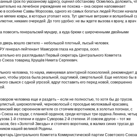
анный срок по указанному адресу, оценил обстановку. Осмелюсь доложить, ч
ешительно на лечебное учреждение не похожа – она скорее напоминает
 в особняке Саввы Морозова, одного из самых богатых людей России начал
ые мягкие ковры, в которых утопает нога. Тут цветные витражи и волшебный с
лкотни, никаких очередей. До того удобно: не вы ждете вызова к врачу, а врач
да повесить генеральский мундир, а куда брюки с широченными двойными
ую дверь вошло светило – небольшой плотный, лысый человек.
У генерал-лейтенант Мамсуров глаза на доктора, осел.
мательно его разглядывал Первый секретарь Центрального Комитета
о Союза товарищ Хрущёв Никита Сергеевич.
ьного человека, то наука, именуемая агентурной психологией, рекомендует 
льно, чтобы угроза была реальной, ощутимой, смертельной. Еще неплохо бы в
ного свыкся с одной угрозой, вдруг поставить его перед новой, совершенно
ой.
вором человека еще и раздеть – если не полностью, то хотя бы до трусов.
скулистый, широкоплечий, черноволосый с проседью моложавый красавец
линский вкус скроенном кителе со стоячим воротником, в золотых погонах, с
 Союза на груди, с планкой орденов, среди которых три ордена Ленина, четы
зова 1-й степени и орден Суворова 2-й степени. И совсем другое – тот же
пасов, без «Золотой Звезды» и стоячего воротника, в жалких синих трусах до
ником нашей великой Родины.
секретарь Центрального Комитета Коммунистической партии Советского Союза