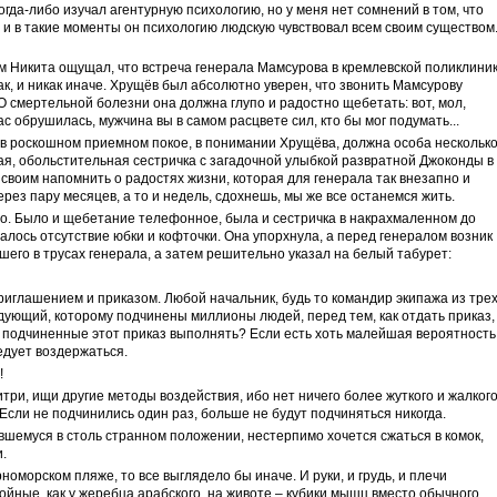
гда-либо изучал агентурную психологию, но у меня нет сомнений в том, что
, и в такие моменты он психологию людскую чувствовал всем своим существом
м Никита ощущал, что встреча генерала Мамсурова в кремлевской поликлини
к, и никак иначе. Хрущёв был абсолютно уверен, что звонить Мамсурову
 смертельной болезни она должна глупо и радостно щебетать: вот, мол,
ас обрушилась, мужчина вы в самом расцвете сил, кто бы мог подумать...
 в роскошном приемном покое, в понимании Хрущёва, должна особа нескольк
ая, обольстительная сестричка с загадочной улыбкой развратной Джоконды в
 своим напомнить о радостях жизни, которая для генерала так внезапно и
ерез пару месяцев, а то и недель, сдохнешь, мы же все останемся жить.
но. Было и щебетание телефонное, была и сестричка в накрахмаленном до
алось отсутствие юбки и кофточки. Она упорхнула, а перед генералом возник
шего в трусах генерала, а затем решительно указал на белый табурет:
иглашением и приказом. Любой начальник, будь то командир экипажа из тре
ующий, которому подчинены миллионы людей, перед тем, как отдать приказ,
и подчиненные этот приказ выполнять? Если есть хоть малейшая вероятность
едует воздержаться.
!
итри, ищи другие методы воздействия, ибо нет ничего более жуткого и жалкого
Если не подчинились один раз, больше не будут подчиняться никогда.
вшемуся в столь странном положении, нестерпимо хочется сжаться в комок,
.
оморском пляже, то все выглядело бы иначе. И руки, и грудь, и плечи
ойные, как у жеребца арабского, на животе – кубики мышц вместо обычного