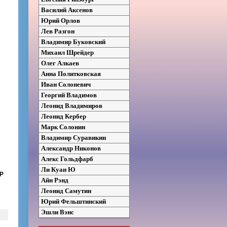
Василий Аксенов
Юрий Орлов
Лев Разгон
Владимир Буковский
Михаил Шрейдер
Олег Алкаев
Анна Политковская
Иван Солоневич
Георгий Владимов
Леонид Владимиров
Леонид Кербер
Марк Солонин
Владимир Суравикин
Александр Никонов
Алекс Гольдфарб
Ли Куан Ю
СР
Айн Рэнд
Леонид Самутин
Юрий Фельштинский
Эшли Вэнс