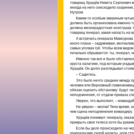
товарищ Хрущёв Никита Сергеевич ко
иногда на него снисходило озарение
Нутром.
Каким-то особым звериным чутье
должна быть организована именно та
должна жизнерадостная хохотушка. О
товарищ генерал, какая напасть на в
А встречать генерала Мамсурова
иного плана – задумчивая, молчалив
самых уголках губ. Чтобы всем видом
печально обрывается: ты, генерал, ч
Именно так все и было обставле
хруста халатике, под которым угадыв
Хрущёв. Он долго разглядывал стояв
– Садитесь.
Это было нечто среднее между пр
человек или Верховный главнокоманд
обязан оценить обстановку: будут л
неподчинения, от отдачи приказа сл
Уверен, что выполнят, – командуй
Не уверен – молчи! Тяни время, х
чем сцена неподчинения командиру. 
Хрущёв понимал: генералу, оказа
прикрыть свои телеса хотя бы руками
Если бы дело происходило на черн
генеральские силой налиты, ноги стр