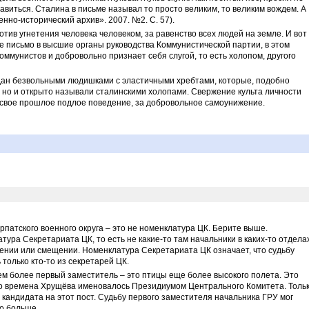
авиться. Сталина в письме называл то просто великим, то великим вождем. А
енно-исторический архив». 2007. №2. С. 57).
тив угнетения человека человеком, за равенство всех людей на земле. И вот
 письмо в высшие органы руководства Коммунистической партии, в этом
коммунистов и добровольно признает себя слугой, то есть холопом, другого
дан безвольными людишками с эластичными хребтами, которые, подобно
и, но и открыто называли сталинскими холопами. Свержение культа личности
 свое прошлое подлое поведение, за добровольное самоунижение.
атского военного округа – это не номенклатура ЦК. Берите выше.
ура Секретариата ЦК, то есть не какие-то там начальники в каких-то отдела
ении или смещении. Номенклатура Секретариата ЦК означает, что судьбу
олько кто-то из секретарей ЦК.
ем более первый заместитель – это птицы еще более высокого полета. Это
о времена Хрущёва именовалось Президиумом Центрального Комитета. Толь
ь кандидата на этот пост. Судьбу первого заместителя начальника ГРУ мог
о больше.