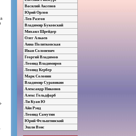
Василий Аксенов
Юрий Орлов
на
Лев Разгон
я
Владимир Буковский
Михаил Шрейдер
Олег Алкаев
Анна Политковская
Иван Солоневич
Георгий Владимов
Леонид Владимиров
Леонид Кербер
Марк Солонин
Владимир Суравикин
Александр Никонов
Алекс Гольдфарб
Ли Куан Ю
-
Айн Рэнд
Леонид Самутин
Юрий Фельштинский
Эшли Вэнс
.