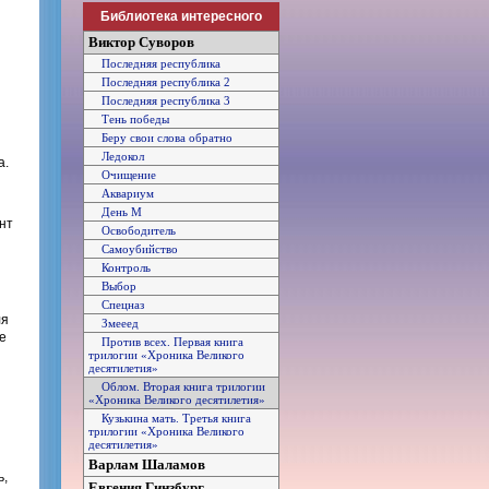
Библиотека интересного
Виктор Суворов
Последняя республика
Последняя республика 2
Последняя республика 3
Тень победы
Беру свои слова обратно
Ледокол
а.
Очищение
Аквариум
День М
нт
Освободитель
Самоубийство
Контроль
Выбор
Спецназ
ля
Змееед
е
Против всех. Первая книга
трилогии «Хроника Великого
десятилетия»
Облом. Вторая книга трилогии
«Хроника Великого десятилетия»
Кузькина мать. Третья книга
трилогии «Хроника Великого
десятилетия»
Варлам Шаламов
ь,
Евгения Гинзбург