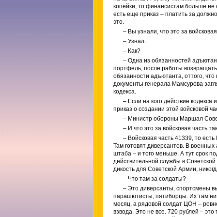
копейки, то финансистам больше не о
есть еще приказ – платить за должно
это.
– Вы узнали, что это за войскова
– Узнал.
– Как?
– Одна из обязанностей адъютант
портфель, после работы возвращать 
обязанности адъютанта, оттого, что
документы генерала Мамсурова загля
кодекса.
– Если на кого действие кодекса 
приказ о создании этой войсковой ча
– Министр обороны Маршал Сове
– И что это за войсковая часть та
– Войсковая часть 41339, то ест
Там готовят диверсантов. В военных
штаба – и того меньше. А тут срок п
действительной службы в Советской А
дикость для Советской Армии, никогда
– Что там за солдаты?
– Это диверсанты, спортсмены вы
парашютисты, пятиборцы. Их там ник
месяц, а рядовой солдат ЦОН – ровно
взвода. Это не все. 720 рублей – это