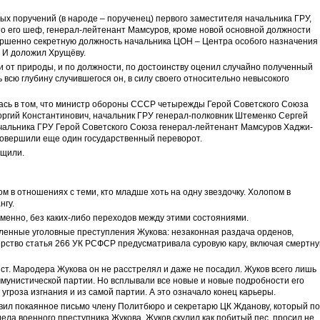
х поручений (в народе – порученец) первого заместителя начальника ГРУ,
то его шеф, генерал-лейтенант Мамсуров, кроме новой основной должности
ршенно секретную должность начальника ЦОН – Центра особого назначения
. И доложил Хрущёву.
 от природы, и по должности, по достоинству оценил случайно полученный
 всю глубину случившегося он, в силу своего относительно невысокого
лась в том, что министр обороны СССР четырежды Герой Советского Союза
ргий Константинович, начальник ГРУ генерал-полковник Штеменко Сергей
чальника ГРУ Герой Советского Союза генерал-лейтенант Мамсуров Хаджи-
совершили еще один государственный переворот.
бщили.
м в отношениях с теми, кто младше хоть на одну звездочку. Холопом в
нгу.
менно, без каких-либо переходов между этими состояниями.
ленные уголовные преступления Жукова: незаконная раздача орденов,
ерство статья 266 УК РСФСР предусматривала суровую кару, включая смертн
т. Мародера Жукова он не расстрелял и даже не посадил. Жуков всего лишь
ммунистической партии. Но всплывали все новые и новые подробности его
угроза изгнания и из самой партии. А это означало конец карьеры.
авил покаянное письмо члену Политбюро и секретарю ЦК Жданову, который по
ела военного преступника Жукова. Жуков скулил как побитый пес, просил не