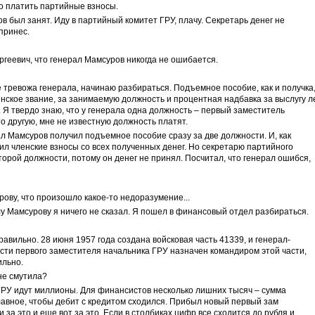
о платить партийные взносы.
в был занят. Иду в партийный комитет ГРУ, плачу. Секретарь денег не
принес.
ергеевич, что генерал Мамсуров никогда не ошибается.
Не тревожа генерала, начинаю разбираться. Подъемное пособие, как и получка
оинское звание, за занимаемую должность и процентная надбавка за выслугу ле
. Я твердо знаю, что у генерала одна должность – первый заместитель
то другую, мне не известную должность платят.
ал Мамсуров получил подъемное пособие сразу за две должности. И, как
ил членские взносы со всех полученных денег. Но секретарю партийного
торой должности, потому он денег не принял. Посчитал, что генерал ошибся,
ову, что произошло какое-то недоразумение...
лу Мамсурову я ничего не сказал. Я пошел в финансовый отдел разбираться.
правильно. 28 июня 1957 года создана войсковая часть 41339, и генерал-
ти первого заместителя начальника ГРУ назначен командиром этой части,
ильно.
не смутила?
ГРУ идут миллионы. Для финансистов несколько лишних тысяч – сумма
авное, чтобы дебит с кредитом сходился. Прибыл новый первый зам
 за это и еще вот за это. Если в столбиках цифр все сходится до рубля и