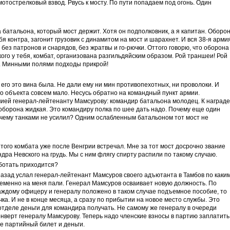
отострелковый взвод. Рвусь к мосту. По пути попадаем под огонь. Один
батальона, который мост держит. Хотя он подполковник, а я капитан. Оборо
бя контра, загонит грузовик с динамитом на мост и шарахнет. И вся 38-я арми
без патронов и снарядов, без жратвы и го-рючки. Оттого говорю, что оборона
кого у тебя, комбат, организована разгильдяйским образом. Рой траншеи! Рой
. Минными полями подходы прикрой!
 его это вина была. Не дали ему ни мин противопехотных, ни проволоки. И
го объекта совсем мало. Несусь обратно на командный пункт армии.
ей генерал-лейтенанту Мамсурову: командир батальона молодец. К награде
о оборона жидкая. Это командиру полка по шее дать надо. Почему еще один
очему танками не усилил? Одним ослабленным батальоном тот мост не
 того комбата уже после Венгрии встречал. Мне за тот мост досрочно звание
дра Невского на грудь. Мы с ним флягу спирту распили по такому случаю.
аботать приходится?
 назад услал генерал-лейтенант Мамсуров своего адъютанта в Тамбов по каким
ременно на меня пали. Генерал Мамсуров осваивает новую должность. По
 каждому офицеру и генералу положено в таком случае подъемное пособие, то
а. И не в конце месяца, а сразу по прибытии на новое место службы. Это
тделе деньги для командира получать. Не самому же генералу в очереди
онверт генералу Мамсурову. Теперь надо членские взносы в партию заплатить
е партийный билет и деньги.