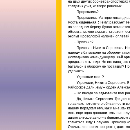
на двух других бронетранспортерах м
солдатик убит, четверо раненых.
– Прорвались?
– Прорвались. Матерю командира 
моста жиденькая. Я ему: разобьет те
на западном берегу Дуная останется 
объекта, можно сказать, стратегичес
окопы! Проволокой колючей оплетай
– Прикрыл?
– Прикрыл, Никита Сергеевич. Не
народу в батальоне на оборону тако
Докладываю командующему 38-й арми
представлять надо. Не его вина, чт
батальон в оборону не поставил? П
удержать.
– Удержали мост?
– Удержали, Никита Сергеевич. Я
майорское дали, ему – орден Алексан
– Но иногда за адъютанта вам р
– Да, Никита Сергеевич. Три дня
то делам, потому его обязанности в
нашим порядкам ему, как и мне, как
есть еще одна дополнительная получк
адъютантское дело – в финансовом о
толкаться. Иду. Получаю. Приношу к
Отсчитал генерал проценты, дает мн