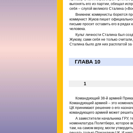
выгонять его из партии, обещал испр
себя – слугой великого Сталина («Во
Вникнем: коммунисты борются про
коммунист Жуков пишет официальное
письме просит оставить его в рядах 
человека.
Культ личности Сталина был соз
Жукову, сами себя не только считал
Сталина было для них расплатой за
ГЛАВА 10
1
Командующий 38-й армией Прикарп
Командующий армией – это номенклат
ЦК принимают решение о его назнач
командующего армией может решить т
А заместители начальника ГРУ, т
номенклатура Политбюро, которое в
там, на самом верху, могли утвердит
решать только Президиум ЦК. И никт