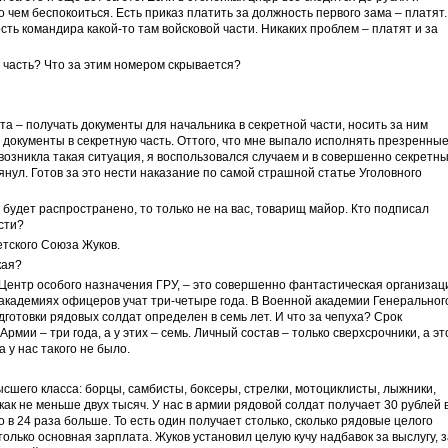
 чем беспокоиться. Есть приказ платить за должность первого зама – платят.
сть командира какой-то там войсковой части. Никаких проблем – платят и за
я часть? Что за этим номером скрывается?
а – получать документы для начальника в секретной части, носить за ним
документы в секретную часть. Оттого, что мне выпало исполнять презренны
 возникла такая ситуация, я воспользовался случаем и в совершенно секретн
нул. Готов за это нести наказание по самой страшной статье Уголовного
и будет распространено, то только не на вас, товарищ майор. Кто подписал
сти?
тского Союза Жуков.
кая?
ь Центр особого назначения ГРУ, – это совершенно фантастическая организац
 академиях офицеров учат три-четыре года. В Военной академии Генеральног
одготовки рядовых солдат определен в семь лет. И что за чепуха? Срок
рмии – три года, а у этих – семь. Личный состав – только сверхсрочники, а эт
 у нас такого не было.
сшего класса: борцы, самбисты, боксеры, стрелки, мотоциклисты, лыжники,
ак не меньше двух тысяч. У нас в армии рядовой солдат получает 30 рублей 
 в 24 раза больше. То есть один получает столько, сколько рядовые целого
 только основная зарплата. Жуков установил целую кучу надбавок за выслугу, 