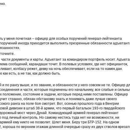
ено.
сть у меня почетная – офицер для особых поручений генерал-лейтенанта
поручений иногда приходится выполнять презренные обязанности адъютант
бязанностях.
точните.
й части документы и карты. Адъютант за командиром портфель носит. Адъюта
иема сообщений, карандаши точит. В полевых условиях, где нет официанток,
ливает, колбасу режет, девку на ночь обеспечивает, если на то намек дан.
 как есть, а не так, как должно быть.
 и по рангу выше, и по званию, и обязанности у него совсем не те. Офицер д
соединения и части, которые подчинены его начальнику, все слабые и сильны
их положение, состояние и задачи, которые перед ними поставлены. Офицер
вучит странно, обязан обстановку знать и понимать даже лучше своего
окого ранга на поле боя смотрит. Вот, осенью прошлого года в Венгрии
овой дивизии в штаб 38-й армии, что первый батальон 193-го гвардейского
одорожный мост через Дунай. Командующий армией генерал-лейтенант
под личный контроль. Но самому нестись туда нет ни возможности, ни
 армией ему никто не позволит. Шлет меня. Беру три БТР-152. На одном
, хороша по верхним этажам длинной очередью сразу из двух стволов врезат