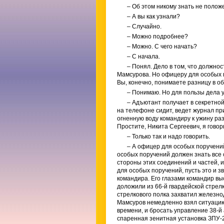
– Об этом никому знать не полож
– А вы как узнали?
– Случайно.
– Можно подробнее?
– Можно. С чего начать?
– С начала.
– Понял. Дело в том, что должно
Мамсурова. Но офицеру для особых 
Вы, конечно, понимаете разницу в о
– Понимаю. Но для пользы дела у
– Адъютант получает в секретно
на телефоне сидит, ведет журнал пр
огненную воду командиру к ужину раз
Простите, Никита Сергеевич, я говорю
– Только так и надо говорить.
– А офицер для особых поручений
особых поручений должен знать все 
стороны этих соединений и частей, 
для особых поручений, пусть это и з
командира. Его глазами командир выс
доложили из 66-й гвардейской стрелк
стрелкового полка захватил железн
Мамсуров немедленно взял ситуацию 
времени, и бросать управление 38-й
спаренная зенитная установка ЗПУ-2