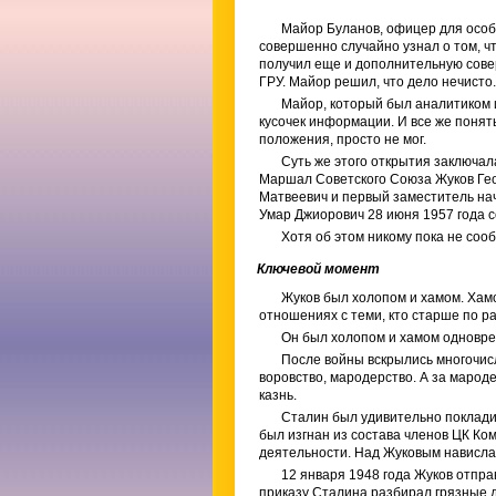
Майор Буланов, офицер для особы
совершенно случайно узнал о том, ч
получил еще и дополнительную сове
ГРУ. Майор решил, что дело нечисто
Майор, который был аналитиком и
кусочек информации. И все же понять
положения, просто не мог.
Суть же этого открытия заключа
Маршал Советского Союза Жуков Гео
Матвеевич и первый заместитель на
Умар Джиорович 28 июня 1957 года 
Хотя об этом никому пока не соо
Ключевой момент
Жуков был холопом и хамом. Хамо
отношениях с теми, кто старше по ра
Он был холопом и хамом одновре
После войны вскрылись многочис
воровство, мародерство. А за марод
казнь.
Сталин был удивительно покладис
был изгнан из состава членов ЦК Ко
деятельности. Над Жуковым нависла 
12 января 1948 года Жуков отпр
приказу Сталина разбирал грязные д