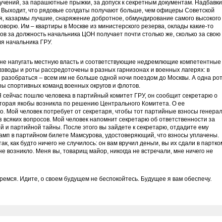
 учений, за парашютные прыжки, за допуск к секретным документам. Надбавки
 Выходит, что рядовые солдаты получают больше, чем офицеры Советской
я, казармы лучшие, снаряжение добротное, обмундирование самого высокого
оворю. Им – квартиры в Москве из министерского резерва, оклады какие-то
в за должность начальника ЦОН получает почти столько же, сколько за свою
я начальника ГРУ.
бы не напугать местную власть и соответствующие недремлющие компетентные
зводы и роты рассредоточены в разных гарнизонах и военных лагерях: в
и разобраться – всем им не больше одной ночи поездом до Москвы. А одна ро
ры спортивных команд военных округов и флотов.
Я сейчас пошлю человека в партийный комитет ГРУ, он сообщит секретарю о
оторая якобы возникла по решению Центрального Комитета. О ее
о. Мой человек потребует от секретаря, чтобы тот партийные взносы генерал
всяких вопросов. Мой человек напомнит секретарю об ответственности за
й и партийной тайны. После этого вы зайдете к секретарю, отдадите ему
тамп в партийном билете Мамсурова, удостоверяющий, что взносы уплачены.
, как будто ничего не случилось: он вам вручил деньги, вы их сдали в партко
 не возникло. Меня вы, товарищ майор, никогда не встречали, мне ничего не
емся. Идите, о своем будущем не беспокойтесь. Будущее я вам обеспечу.