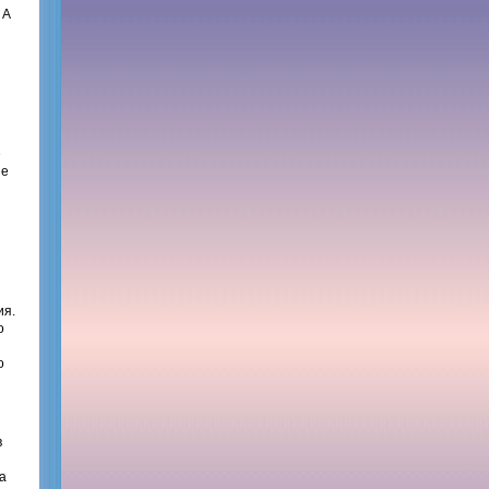
 А
е
ые
ия.
о
о
в
за