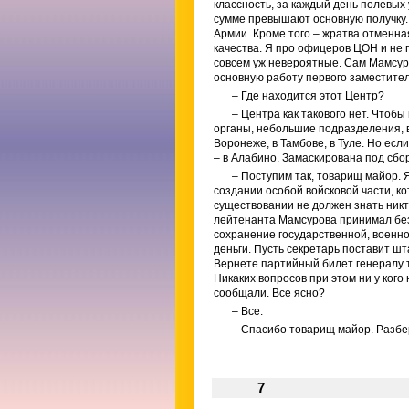
классность, за каждый день полевых
сумме превышают основную получку.
Армии. Кроме того – жратва отменна
качества. Я про офицеров ЦОН и не г
совсем уж невероятные. Сам Мамсуро
основную работу первого заместител
– Где находится этот Центр?
– Центра как такового нет. Что
органы, небольшие подразделения, в
Воронеже, в Тамбове, в Туле. Но есл
– в Алабино. Замаскирована под сбо
– Поступим так, товарищ майор. 
создании особой войсковой части, к
существовании не должен знать никт
лейтенанта Мамсурова принимал без 
сохранение государственной, военно
деньги. Пусть секретарь поставит ш
Вернете партийный билет генералу так
Никаких вопросов при этом ни у кого
сообщали. Все ясно?
– Все.
– Спасибо товарищ майор. Разбер
7