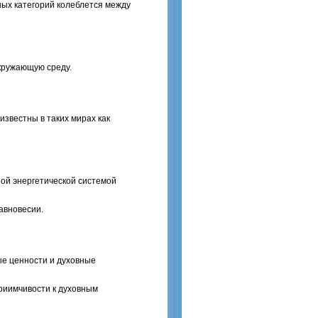
вных категорий колеблется между
кружающую среду.
звестны в таких мирах как
ной энергетической системой
авновесии.
ые ценности и духовные
риимчивости к духовным