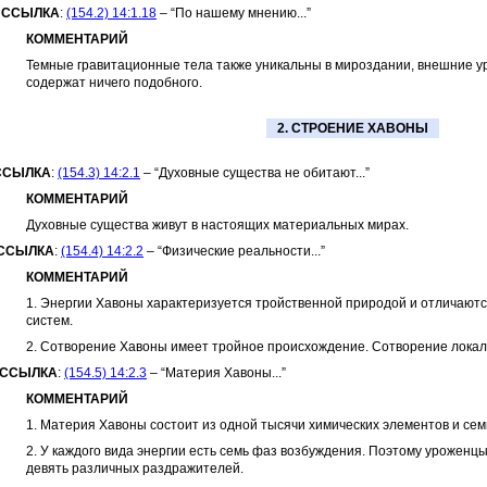
.
ССЫЛКА
:
(154.2) 14:1.18
– “По нашему мнению...”
КОММЕНТАРИЙ
Темные гравитационные тела также уникальны в мироздании, внешние у
содержат ничего подобного.
2. СТРОЕНИЕ ХАВОНЫ
ССЫЛКА
:
(154.3) 14:2.1
– “Духовные существа не обитают...”
КОММЕНТАРИЙ
Духовные существа живут в настоящих материальных мирах.
ССЫЛКА
:
(154.4) 14:2.2
– “Физические реальности...”
КОММЕНТАРИЙ
1. Энергии Хавоны характеризуется тройственной природой и отличаются
систем.
2. Сотворение Хавоны имеет тройное происхождение. Сотворение локал
ССЫЛКА
:
(154.5) 14:2.3
– “Материя Хавоны...”
КОММЕНТАРИЙ
1. Материя Хавоны состоит из одной тысячи химических элементов и сем
2. У каждого вида энергии есть семь фаз возбуждения. Поэтому уроженц
девять различных раздражителей.