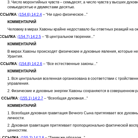
3. Число моронтийных чувств – семьдесят, а число чувств у высших духо
семьюдесятью и двумястами десятью.
ССЫЛКА
:
(154.6) 14:2.4
– “Ни одно физическое...”
КОММЕНТАРИЙ
Человеку в мирах Хавоны крайне недоставало бы ответных реакций на о
ССЫЛКА
:
(154.7) 14:2.5
– “В центральном творении...”
КОММЕНТАРИЙ
В мирах Хавоны происходят физические и духовные явления, которые неи
Урантия.
.
ССЫЛКА
:
(154.8) 14:2.6
– “Все естественные законы...”
КОММЕНТАРИЙ
1. Вся центральная вселенная организована в соответствии с тройствен
управления.
2. Физические и духовные энергии Хавоны сохраняются в совершенном р
.
ССЫЛКА
:
(155.1) 14:2.7
– “Всеобщая духовная...”
КОММЕНТАРИЙ
1. Всеобщая духовная гравитация Вечного Сына притягивает все духовн
личности.
2. Духовная гравитация притягивает пропорционально фактической восп
ценностям.
I.
ССЫЛКА
:
(155.2) 14:2.8
– “Таким же образом...”