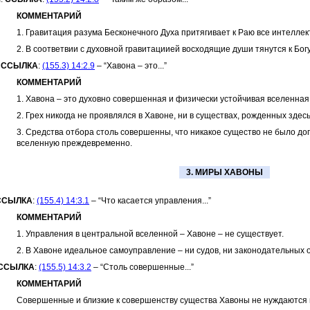
КОММЕНТАРИЙ
1. Гравитация разума Бесконечного Духа притягивает к Раю все интелле
2. В соответвии с духовной гравитациией восходящие души тянутся к Богу
.
ССЫЛКА
:
(155.3) 14:2.9
– “Хавона – это...”
КОММЕНТАРИЙ
1. Хавона – это духовно совершенная и физически устойчивая вселенная
2. Грех никогда не проявлялся в Хавоне, ни в существах, рожденных здес
3. Средства отбора столь совершенны, что никакое существо не было д
вселенную преждевременно.
3. МИРЫ ХАВОНЫ
ССЫЛКА
:
(155.4) 14:3.1
– “Что касается управления...”
КОММЕНТАРИЙ
1. Управления в центральной вселенной – Хавоне – не существует.
2. В Хавоне идеальное самоуправление – ни судов, ни законодательных о
ССЫЛКА
:
(155.5) 14:3.2
– “Столь совершенные...”
КОММЕНТАРИЙ
Совершенные и близкие к совершенству существа Хавоны не нуждаются 