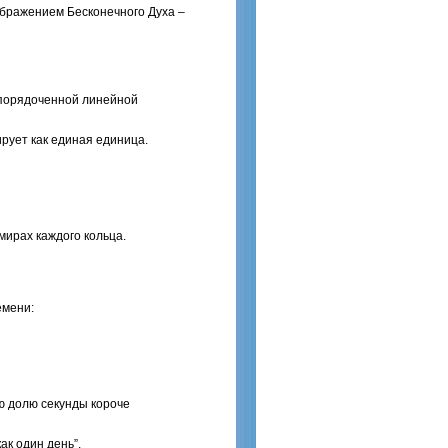
ображением Бесконечного Духа –
 упорядоченной линейной
рует как единая единица.
мирах каждого кольца.
емени:
ую долю секунды короче
как один день”.