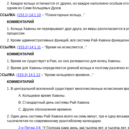
2. Каждое кольцо отличается от других, но каждое наполнено особым от
одним из Семи Кольцевых Духов.
ССЫЛКА
:
(153.1) 14:1.10
– “Планетарные кольца...”
КОММЕНТАРИЙ
1. Кольца Хавоны не перекрывают друг друга; их миры располагаются в
процессии.
2. Кроме административных функций, вся система Рай-Хавона функциони
ССЫЛКА
:
(153.2) 14:1.11
– “Время не исчисляется...”
КОММЕНТАРИЙ
1. Время не существует в Раю, но оно релевантно для колец Хавоны.
2. Время для Хавоны определяется длиной кольца и поэтому различно в 
ССЫЛКА
:
(153.3) 14:1.12
– “Кроме кольцевого времени...”
КОММЕНТАРИЙ
1. В центральной вселенной существуют многочисленные исчисления вр
A. Кольцевое время Хавоны.
B. Стандартный день системы Рай-Хавона.
C. Другие обозначения времени.
2. Один день системы Рай-Хавона всего на семь минут, три и одну восьм
тысячелетия по современному урантийскому календарю.
2-e Петра 3:8
. “У Господа один день, как тысяча лет, и тысяча лет, 