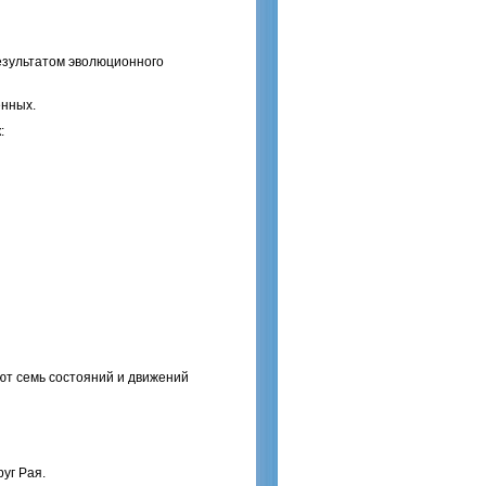
результатом эволюционного
енных.
:
ют семь состояний и движений
уг Рая.