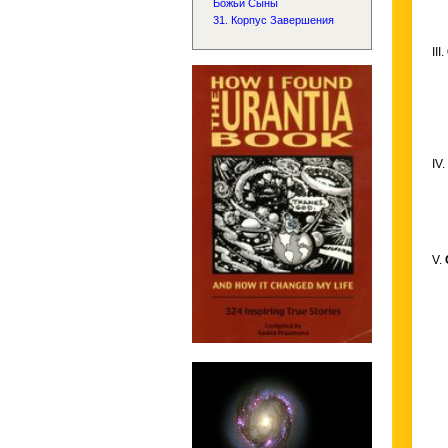
Божьи Сыны
31. Корпус Завершения
III.
IV.
V.