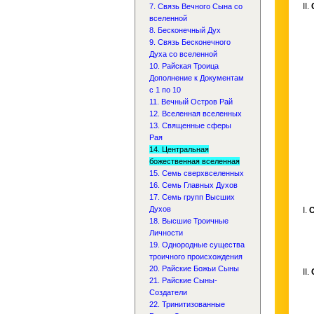
II.
7. Связь Вечного Сына со
вселенной
8. Бесконечный Дух
9. Связь Бесконечного
Духа со вселенной
10. Райская Троица
Дополнение к Документам
с 1 по 10
11. Вечный Остров Рай
12. Вселенная вселенных
13. Священные сферы
Рая
14. Центральная
божественная вселенная
15. Семь сверхвселенных
16. Семь Главных Духов
17. Семь групп Высших
Духов
I.
18. Высшие Троичные
Личности
19. Однородные существа
троичного происхождения
20. Райские Божьи Сыны
II.
21. Райские Сыны-
Создатели
22. Тринитизованные