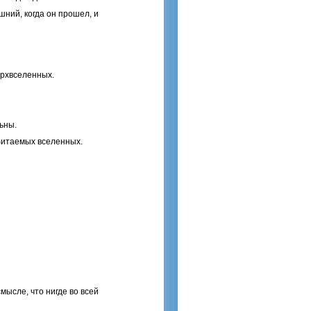
шний, когда он прошел, и
ерхвселенных.
ьны.
обитаемых вселенных.
ысле, что нигде во всей