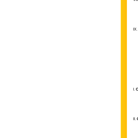
IX
I.
II.