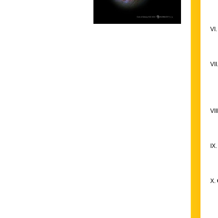
VI
VII
VII
IX
X.