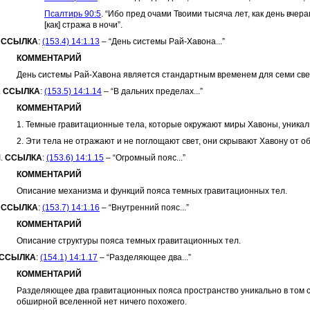
Псалтирь 90:5
. “Ибо пред очами Твоими тысяча лет, как день вчера
[как] стража в ночи”.
.
ССЫЛКА
:
(153.4) 14:1.13
– “День системы Рай-Хавона...”
КОММЕНТАРИЙ
День системы Рай-Хавона является стандартным временем для семи св
.
ССЫЛКА
:
(153.5) 14:1.14
– “В дальних пределах...”
КОММЕНТАРИЙ
1. Темные гравитационные тела, которые окружают миры Хавоны, уникал
2. Эти тела не отражают и не поглощают свет, они скрывают Хавону от 
I.
ССЫЛКА
:
(153.6) 14:1.15
– “Огромный пояс...”
КОММЕНТАРИЙ
Описание механизма и функций пояса темных гравитационных тел.
.
ССЫЛКА
:
(153.7) 14:1.16
– “Внутренний пояс...”
КОММЕНТАРИЙ
Описание структуры пояса темных гравитационных тел.
ССЫЛКА
:
(154.1) 14:1.17
– “Разделяющее два...”
КОММЕНТАРИЙ
Разделяющее два гравитационных пояса пространство уникально в том см
обширной вселенной нет ничего похожего.