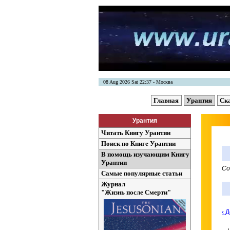
08 Aug 2026 Sat 22:37 - Москва
Главная
Урантия
Ск
Урантия
Читать Книгу Урантии
Поиск по Книге Урантии
В помощь изучающим Книгу
Урантии
Со
Самые популярные статьи
Журнал
"Жизнь после Смерти"
‹ 