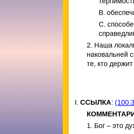
терпимост
B. обеспеч
C. способе
справедли
2. Наша локал
наковальней с
те, кто держит
I.
ССЫЛКА
:
(100.3
КОММЕНТАР
1. Бог – это д