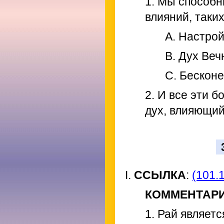
1. Мы способн
влияний, таких
A. Настро
B. Дух Веч
C. Бесконе
2. И все эти 
дух, влияющий
I.
ССЫЛКА
:
(101.1
КОММЕНТАР
1. Рай являет