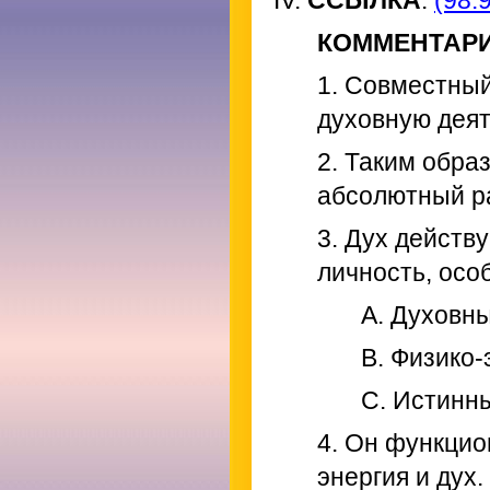
IV.
ССЫЛКА
:
(98.9
КОММЕНТАР
1. Совместный
духовную деят
2. Таким обра
абсолютный р
3. Дух действ
личность, осо
A. Духовн
B. Физико
C. Истинн
4. Он функцио
энергия и дух.