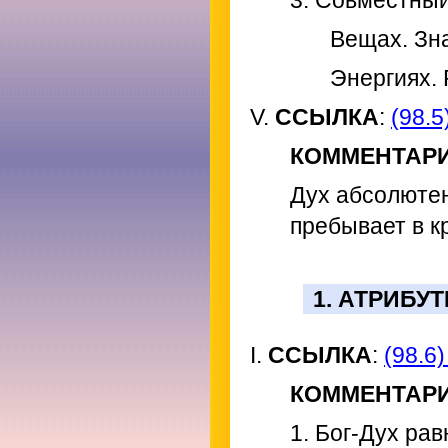
3. Совместный
Вещах. Зн
Энергиях. 
V.
ССЫЛКА
:
(98.5
КОММЕНТАР
Дух абсолютен
пребывает в к
1. АТРИБУ
I.
ССЫЛКА
:
(98.6)
КОММЕНТАР
1. Бог-Дух ра