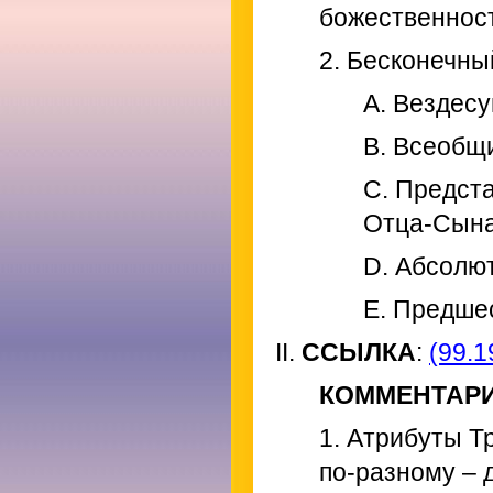
божественност
2. Бесконечны
A. Вездес
B. Всеобщ
C. Предст
Отца-Сына
D. Абсолю
E. Предше
II.
ССЫЛКА
:
(99.1
КОММЕНТАР
1. Атрибуты Т
по-разному – 