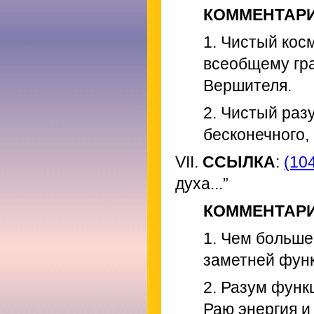
КОММЕНТАР
1. Чистый кос
всеобщему гр
Вершителя.
2. Чистый раз
бесконечного,
VII.
ССЫЛКА
:
(104
духа...”
КОММЕНТАР
1. Чем больше
заметней функ
2. Разум функ
Раю энергия и