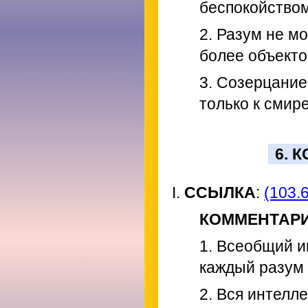
беспокойством
2. Разум не м
более объекто
3. Созерцание
только к смир
6. 
I.
ССЫЛКА
:
(103.6
КОММЕНТАР
1. Всеобщий и
каждый разум 
2. Вся интелл