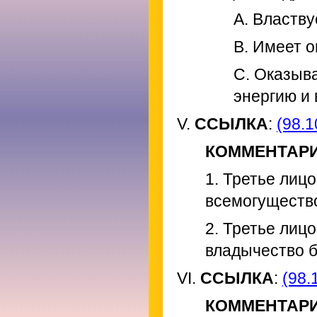
A. Властву
B. Имеет о
C. Оказыв
энергию и
V.
ССЫЛКА
:
(98.1
КОММЕНТАР
1. Третье лиц
всемогущество
2. Третье лиц
владычество б
VI.
ССЫЛКА
:
(98.
КОММЕНТАР