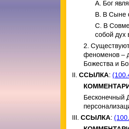
A. Бог явл
B. В Сыне 
C. В Совм
собой дух 
2. Существуют
феноменов – 
Божества и Б
II.
ССЫЛКА
:
(100.
КОММЕНТАР
Бесконечный Д
персонализац
III.
ССЫЛКА
:
(100.
КОММЕНТАР