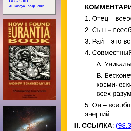
Божьи Сыны
КОММЕНТАР
31. Корпус Завершения
1. Отец – все
2. Сын – всео
3. Рай – это 
4. Совместный
A. Уникал
B. Бескон
космически
всех разу
5. Он – всеоб
энергий.
III.
ССЫЛКА
:
(98.3