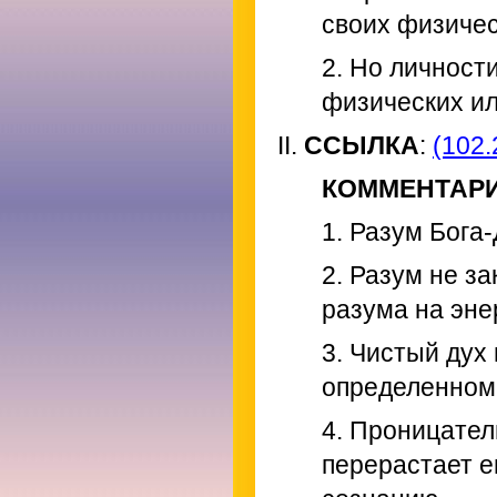
своих физичес
2. Но личност
физических ил
II.
ССЫЛКА
:
(102.
КОММЕНТАР
1. Разум Бога
2. Разум не з
разума на эне
3. Чистый дух
определенном
4. Проницател
перерастает е