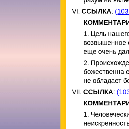
разум не явл
VI.
ССЫЛКА
:
(103
КОММЕНТАР
1. Цель нашег
возвышенное 
еще очень дал
2. Происхожде
божественна е
не обладает 
VII.
ССЫЛКА
:
(103
КОММЕНТАР
1. Человеческ
неискренност