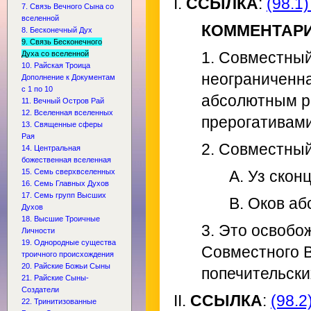
I.
ССЫЛКА
:
(98.1)
7. Связь Вечного Сына со
вселенной
КОММЕНТАР
8. Бесконечный Дух
9. Связь Бесконечного
1. Совместный
Духа со вселенной
10. Райская Троица
неограниченна
Дополнение к Документам
с 1 по 10
абсолютным р
11. Вечный Остров Рай
12. Вселенная вселенных
прерогативами
13. Священные сферы
Рая
2. Совместный
14. Центральная
божественная вселенная
15. Семь сверхвселенных
A. Уз скон
16. Семь Главных Духов
17. Семь групп Высших
B. Оков а
Духов
18. Высшие Троичные
3. Это освобо
Личности
19. Однородные существа
Совместного 
троичного происхождения
20. Райские Божьи Сыны
попечительски
21. Райские Сыны-
Создатели
II.
ССЫЛКА
:
(98.2
22. Тринитизованные