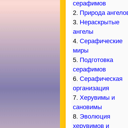
серафимов
2.
Природа ангело
3.
Нераскрытые
ангелы
4.
Серафические
миры
5.
Подготовка
серафимов
6.
Серафическая
организация
7.
Херувимы и
сановимы
8.
Эволюция
херувимов и