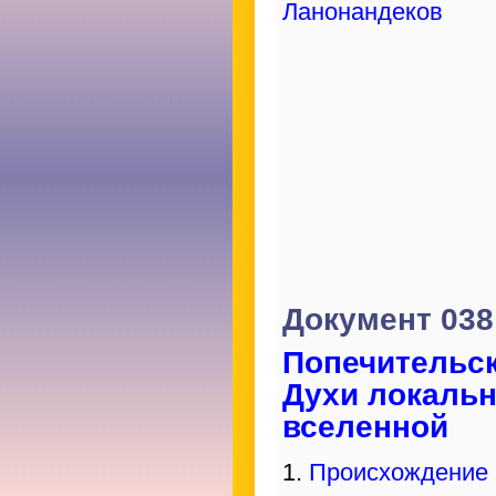
Ланонандеков
Документ 038
Попечительс
Духи локаль
вселенной
1.
Происхождение