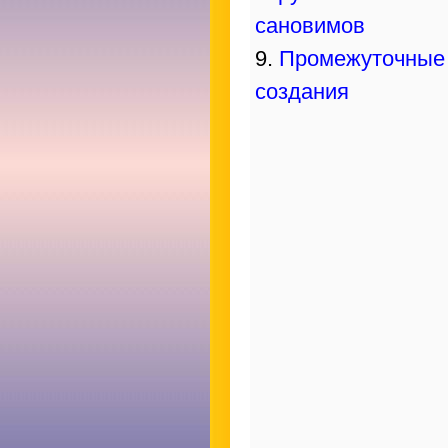
сановимов
9.
Промежуточные
создания