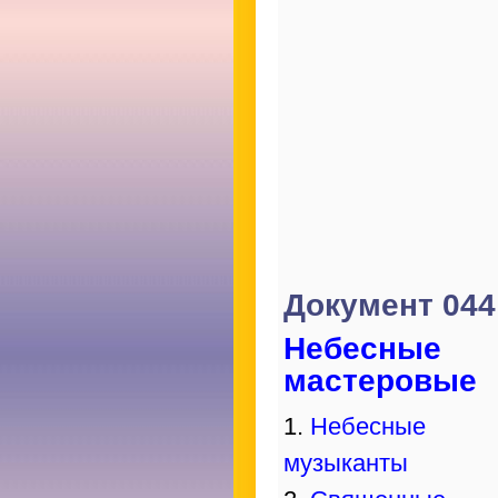
Документ 044
Небесные
мастеровые
1.
Небесные
музыканты