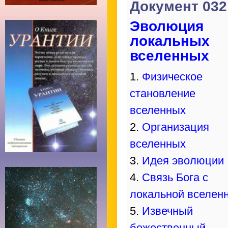
Документ 032
Эволюция
локальных
вселенных
1.
Физическое
становление
вселенных
2.
Организация
вселенных
3.
Идея эволюции
4.
Связь Бога с
локальной вселен
5.
Извечный
божественный