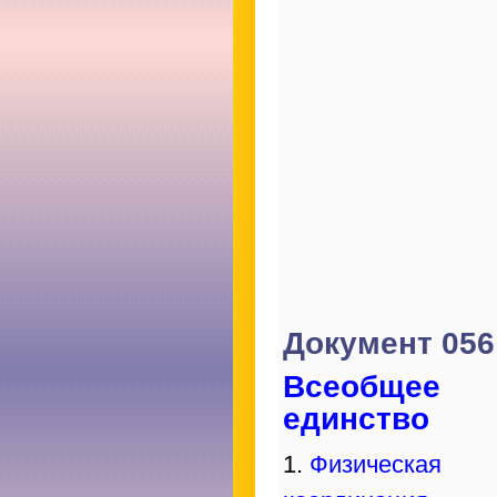
Документ 056
Всеобщее
единство
1.
Физическая