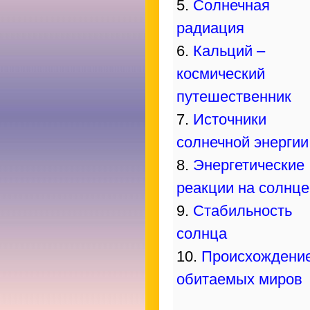
5.
Солнечная
радиация
6.
Кальций –
космический
путешественник
7.
Источники
солнечной энергии
8.
Энергетические
реакции на солнце
9.
Стабильность
солнца
10.
Происхождени
обитаемых миров