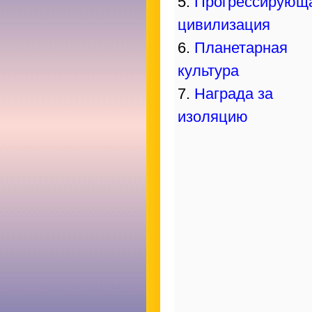
5.
Прогрессирующ
цивилизация
6.
Планетарная
культура
7.
Награда за
изоляцию