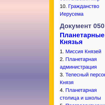
10.
Гражданство
Иерусема
Документ 050
Планетарные
Князья
1.
Миссия Князей
2.
Планетарная
администрация
3.
Телесный персо
Князя
4.
Планетарная
столица и школы