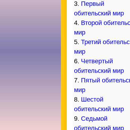
3.
Первый
обительский мир
4.
Второй обитель
мир
5.
Третий обительс
мир
6.
Четвертый
обительский мир
7.
Пятый обительс
мир
8.
Шестой
обительский мир
9.
Седьмой
обительский мир