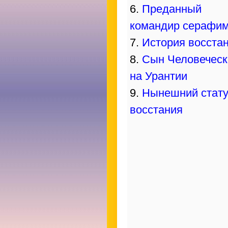
6.
Преданный
командир серафи
7.
История восста
8.
Сын Человеческ
на Урантии
9.
Нынешний стату
восстания