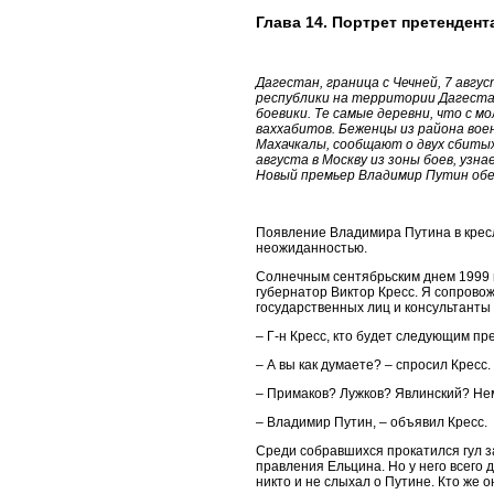
Глава 14. Портрет претендент
Дагестан, граница с Чечней, 7 авг
республики на территории Дагестан
боевики. Те самые деревни, что с м
ваххабитов. Беженцы из района во
Махачкалы, сообщают о двух сбиты
августа в Москву из зоны боев, узн
Новый премьер Владимир Путин обе
Появление Владимира Путина в крес
неожиданностью.
Солнечным сентябрьским днем 1999 
губернатор Виктор Кресс. Я сопрово
государственных лиц и консультанты 
– Г-н Кресс, кто будет следующим п
– А вы как думаете? – спросил Кресс.
– Примаков? Лужков? Явлинский? Не
– Владимир Путин, – объявил Кресс.
Среди собравшихся прокатился гул з
правления Ельцина. Но у него всего 
никто и не слыхал о Путине. Кто же о