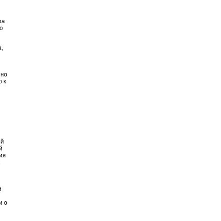
ра
о
,
нно
 к
ей
й
ия
и
и о