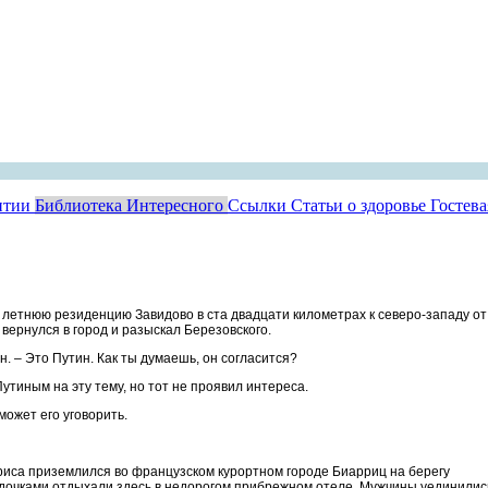
нтии
Библиотека Интересного
Ссылки
Статьи о здоровье
Гостев
летнюю резиденцию Завидово в ста двадцати километрах к северо-западу от
вернулся в город и разыскал Березовского.
н. – Это Путин. Как ты думаешь, он согласится?
Путиным на эту тему, но тот не проявил интереса.
может его уговорить.
риса приземлился во французском курортном городе Биарриц на берегу
и дочками отдыхали здесь в недорогом прибрежном отеле. Мужчины уединилис