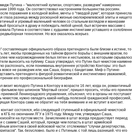
имидж Путина – "малолетний хулиган, спортсмен, разведчик" намеренно
нии 1999 года. Он соответствовал настроениям большинства россиян.
осле поражения в холодной войне, мечты о "твердой руке", которая принесла
ая глаза разница между роскошной жизнью околокремлевской элиты и нищет
аскетичный и угрюмый маленький человек со стальным взглядом и манерами
вый бросаться в драку и побеждать любой ценой, был встречен массами с
аковала Путина в соответствии с худшими инстинктами уставшего и озлобленн
 предвыборная технология. Но все оказалось всерьез.
 составляющие официального образа претендента были близки к истине, то
ать лет, якобы проведенных на тайном фронте борьбы с внешним врагом, по
олее чем нагромождением белых пятен и нестыковок, за которыми скрывалос
отели выносить на публику. Саша утверждал, что Путин был чекистом наимене
гко распознать, если понимаешь внутреннее устройство Конторы: это был
 вовсе не разведчик или, как Саша, борец с бандитами. Миф о Путине-
дставить претендента фигурой романтической и инстинктивно уважаемой,
трении его профессиональной биографии.
визит молодого Путина в Контору в возрасте 16 лет, когда он, романтичный
 фильмом про шпионов "Мертвый сезон", пришел просить, чтобы его приняли
в приемной Ленинградского управления, объяснил, что в органы не поступают
ь чекистом, нужно овладеть какой-нибудь полезной гражданской профессией, 
дящая Контора сама не обратит на тебя внимание и не вступит в контакт.
т контакт состоялся, ибо следующей ступенькой в официальной чекистской
в КГБ по окончании ЛГУ в 1975 году. Между тем, утверждал Саша,
роизойти на пустом месте. Зачислению в штат всегда предшествует период
 и с самим Сашей, который, прежде чем попасть в штат армейской
айным агентом в своей войсковой части: отслеживал "случаи дезертирства,
ипасов". Так, безусловно, было и с Путиным, с той лишь разницей, что его