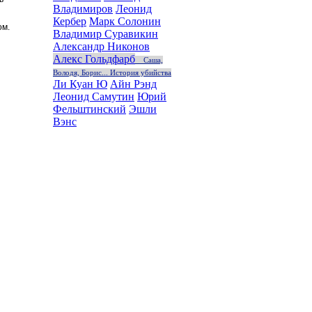
Владимиров
Леонид
Кербер
Марк Солонин
ом.
Владимир Суравикин
Александр Никонов
Алекс Гольдфарб
Саша,
Володя, Борис... История убийства
Ли Куан Ю
Айн Рэнд
Леонид Самутин
Юрий
Фельштинский
Эшли
Вэнс
Библиотека эзотерики