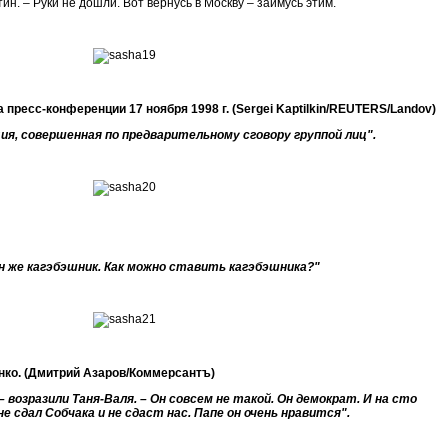
тин. – Руки не дошли. Вот вернусь в Москву – займусь этим.
 пресс-конференции 17 ноября 1998 г. (Sergei Kaptilkin/REUTERS/Landov)
я, совершенная по предварительному сговору группой лиц".
 он же кагэбэшник. Как можно ставить кагэбэшника?"
ко. (Дмитрий Азаров/Коммерсантъ)
– возразили Таня-Валя. – Он совсем не такой. Он демократ. И на сто
е сдал Собчака и не сдаст нас. Папе он очень нравится".