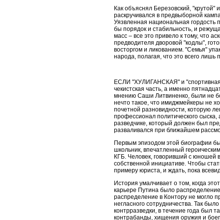
Как объяснял Березовский, "крутой" 
раскручивался в предвыборной кампа
Уязвленная национальная гордость п
бы порядок и стабильность, и режущ
масс – все это привело к тому, что 
предводителя дворовой "кодлы", гото
восторгом и ликованием. "Семья" уп
народа, полагая, что это всего лишь
ЕСЛИ "ХУЛИГАНСКАЯ" и "спортивная"
чекистская часть, а именно пятнадц
мнению Саши Литвиненко, были не б
нечто такое, что имиджмейкеры не х
почетной разновидности, которую ле
профессионал политического сыска, а
разведчике, который должен был пре
разваливался при ближайшем рассмо
Первым эпизодом этой биографии был 
школьник, впечатленный героическим
КГБ. Человек, говоривший с юношей 
собственной инициативе. Чтобы стат
примеру юриста, и ждать, пока всеви
История умалчивает о том, когда это
карьере Путина было распределение 
распределение в Контору не могло п
негласного сотрудничества. Так было
контрразведки, в течение года был т
контрабанды, хищения оружия и боепр