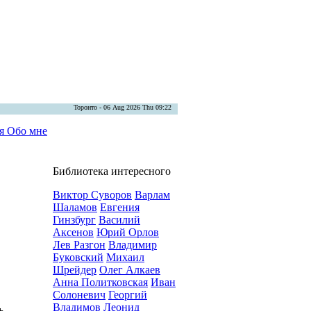
Торонто - 06 Aug 2026 Thu 09:22
ая
Обо мне
Библиотека интересного
Виктор Суворов
Варлам
Шаламов
Евгения
Гинзбург
Василий
Аксенов
Юрий Орлов
Лев Разгон
Владимир
Буковский
Михаил
Шрейдер
Олег Алкаев
Анна Политковская
Иван
Солоневич
Георгий
Владимов
Леонид
ь