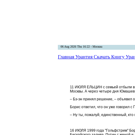
06 Aug 2026 Thu 16:22 - Москва
Главная
Урантия
Скачать Книгу Ура
11 ИЮЛЯ ЕЛЬЦИН с семьей отбыли в 
Москвы. А через четыре дня Юмашев 
– Бэ-эн принял решение, – объявил о
Борис ответил, что он уже говорил с 
– Ну ты, пожалуй, единственный, кто 
16 ИЮЛЯ 1999 года "Гольфстрим" Бо
Бискайского залива. Путин с женой 