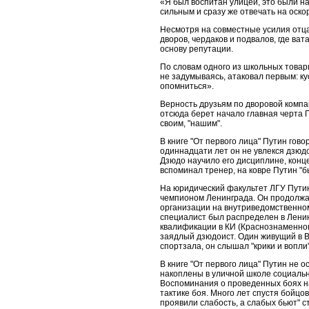
«Я был воспитан улицей, это были на
сильным и сразу же отвечать на оско
Несмотря на совместные усилия отца
дворов, чердаков и подвалов, где ва
основу репутации.
По словам одного из школьных товар
не задумываясь, атаковал первым: ку
опомниться».
Верность друзьям по дворовой компа
отсюда берет начало главная черта 
своим, "нашим".
В книге "От первого лица" Путин гово
одиннадцати лет он не увлекся дзюд
Дзюдо научило его дисциплине, конц
вспоминал тренер, на ковре Путин "б
На юридический факультет ЛГУ Путин
чемпионом Ленинграда. Он продолжал 
организации на внутриведомственном
специалист был распределен в Ленин
квалификации в КИ (Краснознаменном
заядлый дзюдоист. Один живущий в В
спортзала, он слышал "крики и вопли
В книге "От первого лица" Путин не
накоплены в уличной школе социально
Воспоминания о проведенных боях н
тактике боя. Много лет спустя бойцо
проявили слабость, а слабых бьют" 