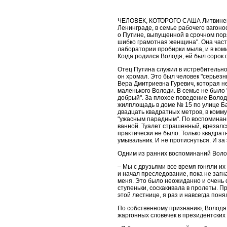
ЧЕЛОВЕК, КОТОРОГО САША Литвиненко
Ленинграде, в семье рабочего вагоно
о Путине, выпущенной в срочном поря
шибко грамотная женщина". Она часто
лаборатории пробирки мыла, и в ком
Когда родился Володя, ей был сорок о
Отец Путина служил в истребительно
он хромал. Это был человек "серьез
Вера Дмитриевна Гуревич, которая н
маленького Володи. В семье не было 
добрый". За плохое поведение Волод
жилплощадь в доме № 15 по улице Бас
двадцать квадратных метров, в комму
"ужасным парадным". По воспоминани
ванной. Туалет страшенный, врезалс
практически не было. Только квадрат
умывальник. И не протиснуться. И за
Одним из ранних воспоминаний Воло
– Мы с друзьями все время гоняли их
и начал преследование, пока не загна
меня. Это было неожиданно и очень 
ступеньки, соскакивала в пролеты. П
этой лестнице, я раз и навсегда поня
По собственному признанию, Володя 
жаргонных словечек в президентских 