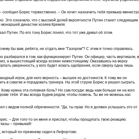
 – сообщил Борис торжественно. – Он хочет назначить тебя премьер-министр
но. Это означало, что с высокой долей вероятности Путин станет следующим
 монаршей династии хозяев Кремля.
казал Путин. По его тону Борис понял, что тот уже думал об этом.
Почему бы вам, ребята, не отдать мне "Газпром"? С этим я точно справлюсь.
о разбирался в том, как функционирует Путин. Он офицер, часть вертикали, в
вниз, а вышестоящий всегда хозяин нижестоящему. Оказавшись на верху
ерпать уверенность, у кого будет искать одобрения, если сверху одна лишь
мандный игрок, для него верность – высшее из достоинств. К тому же он
ить в схватке и порадовать тренера. На этой струне Борис и решил сыграть.
 Кому нужна эта головная боль? Но сам посуди: ведь нам больше не на кого
роме тебя. И мы всегда будем рядом, чтобы помочь. Ты же не можешь нас
л с видом полной обреченности: "Да, ты прав. Но я должен услышать это от
орис. – Для того-то он меня и прислал, чтобы прощупать твою реакцию.
тказы – привыкай!
, который по-прежнему сидел в Лефортово.