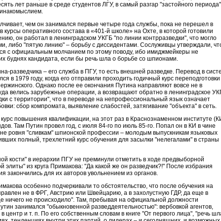
ять лет раньше в среде студентов ЛГУ, в самый разгар "застойного периода"
и инакомыслием.
ивает, чем он занимался первые четыре года службы, пока не перешел в
в курсы оперативного состава в «401-й школе» на Охте, в которой готовили
нию, он работал в ленинградском УКГБ "по линии контрразведки", что могло
ми, либо "пятую линию" – борьбу с диссидентами. Сослуживцы утверждали, чт
уется с официальным молчанием по этому поводу, ибо имиджмейкеры не
их буднях кандидата, если бы речь шла о борьбе со шпионами.
-разведчика – его служба в ПГУ, то есть внешней разведке. Перевод в сист
ся в 1979 году, когда его отправили проходить годичный курс переподготовки
ержинского. Однако после ее окончания Путина направляют вовсе не в
уда велись зарубежные операции, а возвращают обратно в ленинградское УК
едки с территории", что в переводе на непрофессиональный язык означает
овки: сбор компромата, выявление слабостей, затягивание "объекта" в сеть.
 курс повышения квалификации, на этот раз в Краснознаменном институте (КИ
в. Там Путин провел год, с июля 84-го по июль 85-го. Попал он в КИ в чине
о не ровня "сливкам" шпионской профессии – молодым выпускникам языковых
ивших полный, трехлетний курс обучения для засылки "нелегалами" в страны
ой кости" в иерархии ПГУ не преминули отметить в ходе предвыборной
 элиты" из круга Примакова: "Да какой же он разведчик?!" После избрания
я закончились для их авторов увольнением из органов.
имакова особенно подчеркивали то обстоятельство, что после обучения на
равлен не в ФРГ, Австрию или Швейцарию, а в захолустную ГДР, да еще в
е ничего не происходило". Там, пребывая на официальной должности
тин занимался "обыкновенной разведдеятельностью": вербовкой агентов,
центр и т. п. По его собственным словам в книге "От первого лица", "речь шл
ях, тенденциях внутри этих партий, о лидерах – и сегодняшних, и возможных