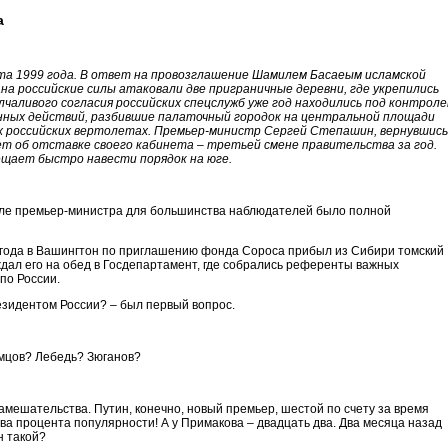
а
уста 1999 года. В ответ на провозглашение Шамилем Басаеым исламской
а российские силы атаковали две приграничные деревни, где укрепились
олчаливого согласия российских спецслужб уже год находились под контрол
енных действий, разбившие палаточный городок на центральной площади
х российских вертолетах. Премьер-министр Сергей Степашин, вернувшись
ает об отставке своего кабинета – третьей смене правительства за год.
щает быстро навести порядок на юге.
ле премьер-министра для большинства наблюдателей было полной
года в Вашингтон по приглашению фонда Сороса прибыл из Сибири томский
ждал его на обед в Госдепартамент, где собрались референты важных
по России.
резидентом России? – был первый вопрос.
мцов? Лебедь? Зюганов?
амешательства. Путин, конечно, новый премьер, шестой по счету за время
два процента популярности! А у Примакова – двадцать два. Два месяца назад
н такой?