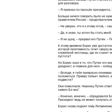
для разговора.
– Я приехал по просьбе президента,
Больше ничего говорить было не нуж
правителем России – продолжателем
– Не уверен, что я к этому готов, – с
– Да, я знаю, ты хотел бы стать мной.
– Я не шучу, – прервал его Путин. – 
К этому времени Борис уже достаточн
которой легитимность течет сверху 
служебной лестницы, где он станет ч
пустота?
Но Борис знал и то, что Путин это ко
дзюдоист, и главное для него – побед
– Володя, я тебя прекрасно понимаю.
положиться. Примус побьет любого, к
подвести?
Они помолчали. Наконец Путин ответи
самого Бэ-эна".
– Конечно, конечно, – обрадовался Б
Президент ведь не может получать о
Борис снова поднял тему Литвиненко