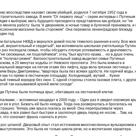
 впоследствии назовет своим убийцей, родился 7 октября 1952 года в
строительного завода. В книге "От первого лица" – серии интервью с Путиным
дке к выборам, мать будущего президента представлена как добрая, но "не
 меняла работу: была "и дворником, и ночью товар в булочной принимала, и 
иссионном магазине была сторожем". Она пережила ленинградскую блокаду.
дин год.
м батальоне НКВД и вернулся домой после тяжелого ранения в ногу. Всю жиз
ный, внушительный и сердитый", как вспоминала школьная учительница Путин
е раз посещала семью, чтобы обсудить плохую успеваемость и драчливость
"ни сюсюканья, ни поцелуйчиков"; отец "был крутого нрава… но в душе очень
я "получал ремня". Вагоностроительный завод выделил семье Путиных
кова, в 20 минутах ходьбы от Невского проспекта. Это была комната в
нальной квартире на пятом этаже без лифта, куда вела грязная лестница с
ям Веры Дмитриевны, "квартира была без всяких удобств. Ни горячей воды, 
я как-то прямо в лестничную площадку. Холоднющий, жуткий… Кухни
ный темный коридор без окон. С одной стороны стояла газовая плита, с друго
 этой так называемой кухней жили соседи".
ди Путина были полчища крыс, обитавших на лестничной клетке.
 палками, – вспоминал кандидат в 2000 году. – Один раз я увидел огромную кр
л ее в угол. Бежать ей было некуда. Тогда она развернулась и бросилась на
страшно. Теперь уже крыса гналась за мной. Она перепрыгивала через
равда, я все равно был быстрее и захлопнул дверь перед ее носом… Там, на
л, что означает фраза «загнать в угол».
рос шпаной. Дворовый опыт стал источником многочисленных вульгаризмов 
выступлениях. Это была не только школа речи, но и воспитание характера.