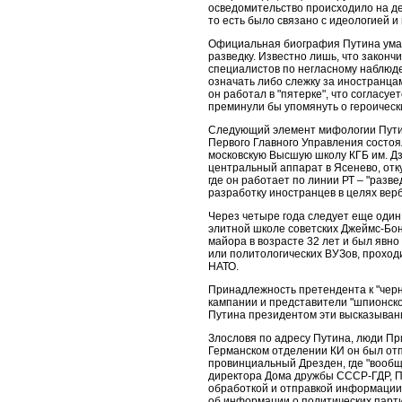
осведомительство происходило на дес
то есть было связано с идеологией 
Официальная биография Путина умалч
разведку. Известно лишь, что закончи
специалистов по негласному наблюде
означать либо слежку за иностранца
он работал в "пятерке", что соглас
преминули бы упомянуть о героическ
Следующий элемент мифологии Путина
Первого Главного Управления состоял
московскую Высшую школу КГБ им. Дз
центральный аппарат в Ясенево, отк
где он работает по линии РТ – "разв
разработку иностранцев в целях верб
Через четыре года следует еще один
элитной школе советских Джеймс-Бондо
майора в возрасте 32 лет и был явн
или политологических ВУЗов, проход
НАТО.
Принадлежность претендента к "черн
кампании и представители "шпионской
Путина президентом эти высказывани
Злословя по адресу Путина, люди Пр
Германском отделении КИ он был отп
провинциальный Дрезден, где "вообщ
директора Дома дружбы СССР-ГДР, Пу
обработкой и отправкой информации в 
об информации о политических парти