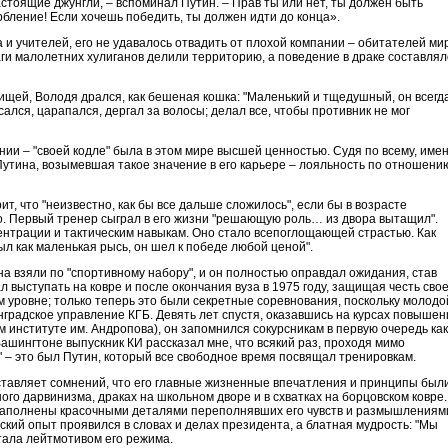
стоящие джунгли, – вспоминал Путин. – Прав ты или нет, ты должен быть
рбление! Если хочешь победить, ты должен идти до конца».
 и учителей, его не удавалось отвадить от плохой компании – обитателей ми
таги малолетних хулиганов делили территорию, а поведение в драке составлял
ищей, Володя дрался, как бешеная кошка: "Маленький и тщедушный, он всегда
сался, царапался, дергал за волосы; делал все, чтобы противник не мог
нии – "своей кодле" была в этом мире высшей ценностью. Судя по всему, име
Путина, возымевшая такое значение в его карьере – лояльность по отношению
рит, что "неизвестно, как бы все дальше сложилось", если бы в возрасте
о. Первый тренер сыграл в его жизни "решающую роль… из двора вытащил".
ентрации и тактическим навыкам. Оно стало всепоглощающей страстью. Как
ыл как маленькая рысь, он шел к победе любой ценой".
а взяли по "спортивному набору", и он полностью оправдал ожидания, став
выступать на ковре и после окончания вуза в 1975 году, защищая честь сво
 уровне; только теперь это были секретные соревнования, поскольку молодо
градское управление КГБ. Девять лет спустя, оказавшись на курсах повышен
 институте им. Андропова), он запомнился сокурсникам в первую очередь как
ашингтоне выпускник КИ рассказал мне, что всякий раз, проходя мимо
" – это был Путин, который все свободное время посвящал тренировкам.
 оставляет сомнений, что его главные жизненные впечатления и принципы был
го дарвинизма, драках на школьном дворе и в схватках на борцовском ковре.
аполнены красочными деталями переполнявших его чувств и размышлениям
вский опыт проявился в словах и делах президента, а блатная мудрость: "Мы
стала лейтмотивом его режима.