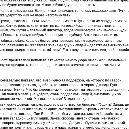
 вы можете сказать, и даже больше. По дипломатическим каналам мы все врем
 не будем вмешиваться. У нас сейчас другие приоритеты.
 полном недоумении. Если они все понимают, то почему поддерживают Путин
ика ударит по ним же через несколько лет?
рэма, – сказал я. – Они ничего не понимают в Путине. Он им запудрил мозги,
и. Хотите верьте, хотите нет, но вся их российская политика строится на
ешил, что Путин – лояльный диктатор, вроде Мушараффа или какого-нибудь
 Россию как какую-нибудь банановую республику. Вот и вся их политика!
з офиса в офис, Ковалев без устали повторял своим высокопоставленным
 соображениям вы жертвуете жизнями других людей – десятками тысяч жизне
ке еще придется пожалеть об этом". Его выслушивали вежливо, но без особо
Пост" представила Ковалева в качестве немого укора Америке: "…печальный
ону как призрак, которого предпочитают не замечать в этом расчетливом
нчательно показал, что американская поддержка, на которую по старой
и противники режима, в действительности просто мираж. Джордж Буш
ствием Путина. Что бы американский президент ни говорил о продвижении п
 он палец о палец не ударит, чтобы поддержать людей, выступающих за
лашаемые Америкой. Мы остались с ФСБ один на один.
тические доводы как руководство к действию: он бросился "будить" Запад. Ег
 бесчисленных интервью, лекциях, выступлениях и "круглых столах", которые
 пиар-советник лорд Тим Белл. Борис без устали разъяснял беззаботным
ен для западной цивилизации. Зажим свободы внутри страны неизбежно
е вопреки здравому смыслу, объяснял он. Допустив Путина в "эксклюзивный
 равно не получится, потому что это лишь усилит его комплекс неполноценност