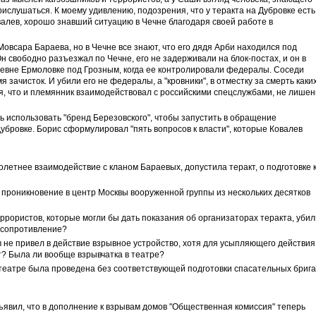
прислушаться. К моему удивлению, подозрения, что у теракта на Дубровке есть
валев, хорошо знавший ситуацию в Чечне благодаря своей работе в
Мовсара Бараева, но в Чечне все знают, что его дядя Арби находился под
 свободно разъезжал по Чечне, его не задерживали на блок-постах, и он в
ревне Ермоловке под Грозным, когда ее контролировали федералы. Соседи
я зачисток. И убили его не федералы, а "кровники", в отместку за смерть каки
ия, что и племянник взаимодействовал с российскими спецслужбами, не лише
 использовать "бренд Березовского", чтобы запустить в обращение
убровке. Борис сформулировал "пять вопросов к власти", которые Ковалев
олетнее взаимодействие с кланом Бараевых, допустила теракт, о подготовке 
 проникновение в центр Москвы вооруженной группы из нескольких десятков
еррористов, которые могли бы дать показания об организаторах теракта, убил
ь сопротивление?
в не привел в действие взрывное устройство, хотя для усыпляющего действия
т? Была ли вообще взрывчатка в театре?
 театре была проведена без соответствующей подготовки спасательных бриг
ъявил, что в дополнение к взрывам домов "Общественная комиссия" теперь