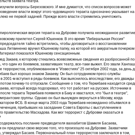
льств захвата театра.
зучили вопросы Березовского. И мне думается, что список вопросов может
поведение власти вокруг этого чудовищного теракта однозначно указывает на
алеко не первой задачей. Прежде всего власти стремились уничтожить
ологическая версия теракта на Дубровке получила неожиданное развитие
зовскому прилетел Сергей Юшенков. В это время "Либеральная Россия"
председателя тайно встретились, чтобы договориться о восстановлении
аша Литвиненко вручил Юшенкову папку, на которой его аккуратным почерком
 Материал показался Юшенкову сенсационным.
д Закаев, к которому стекались всевозможные сведения из разбросанной по
 что один из боевиков, захвативших театр, все-таки выжил. Его звали Ханпаш
ке террористов, опубликованном в "Известиях" 25 октября 2002 года, за день 
кибаев был хорошо знаком Закаеву. Он был сотрудником пресс-службы
 в 2001-м вступил в ряды боевиков. Как выяснилось впоследствии, его дважды
отом почему-то отпускали. Сообщение о том, что Теркибаев находится сред
аева, который всегда подозревал, что тот работает на русских. Источники в
осле теракта Теркибаев появился в Баку и хвастался, что "был в театре",
игрантские группы. Однако он был вынужден вернуться в Москву, когда
окатором ФСБ. В конце марта 2003 года Теркибаев неожиданно объявился в
 чеченцев, прибывших на заседание Совета Европы с выступлением в
 правительство Масхадова. Как мог террорист с Дубровки оказаться в
?
 содержалось послание предводителя ваххабитов Шамиля Басаева,
м он предлагал свою версию того, что произошло на Дубровке. Захватчики
, утверждал Басаев. Первоначальный план террористов заключался в том,