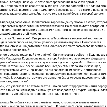
утились в театре, почему не оказали сопротивления и по какой причине
щин-террористок не сработали, было для Басаева загадкой. Он полагал, что 
контроль ФСБ, и детонаторы подменили. Басаев писал, что с самого начала не
лся во главе отряда случайно, после того как погиб боевик, который должен
 передал досье Анне Политковской, корреспонденту "Новой Газеты", котора
биралась в хитросплетениях чеченских кланов. Во время захвата театра Анн
ла роль посредника между Бараевым и властями, а потом много писала об эт
ы разобраться в этой истории.
а статья Политковской. Она разыскала Теркибаева в московской гостинице
огда я потом спросил ее, как ей удалось развязать ему язык, Политковская
– для любого чеченца дать интервью Политковской считалось особо престижны
считывал последствий".
рнем с весьма красочной биографией. Он участвовал в рейде на Буденновск, и
ужбу Масхадова. Когда после начала второй войны его арестовали федералы,
бумаги об амнистии вручали в аргунском городском отделе ФСБ. Политковская
степени странным: после начала военных действий мало кто из чеченцев,
оттуда живым. Затем Теркибаев, по его собственным словам, притворился
ля сепаратистского телевидения программу под названием "Моя родина там,
сс-службы Масхадова потому что его амнистия была уж очень подозрительной.
которого давно знал".
ой, что участвовал в захвате театра. Это он помог террористам найти дорогу
есте с ними вошел в здание и покинул его незадолго до штурма. Он признался
сообщал им о действиях террористов. Политковская пишет:
анпаш Теркибаев и есть тот самый человек, которого все вовлеченные в
еловек, изнутри обеспечивавший теракт… В редакции "Новой Газеты" имеются