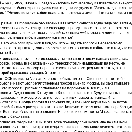
– Буш, Блэр, Ширак и Шредер – напоминают черепаху из известного анекдот
еку змею, была страшно удивлена, когда та ее укусила. "Зачем ты сделала эт
ем!" "Ничего не могу с собой поделать, – отвечала змея. – Такова моя змеиная
 размещая громадные объявления в газетах с советом Бушу "еще раз заглян
 демократические институты и свободную прессу… несет ответственность за
ог не знать о причастности российских спецслужб к взрывам домов… и дал
аз, повлекший гибель заложников в театре".
 его комиссии прибыли в Лондон, чтобы задать вопросы Березовскому,
 знают о взрывах домов и об обстоятельствах начала войны. Но в том, что о
и не было.
: лондонская группа договорилась с московской о новом направлении атаки,
ровке. Почему всех захваченных террористов ликвидировали на месте, не
готова теория: Мовсар Бараев с самого начала сотрудничал с ФСБ, а весь
оторой произошел досадный прокол.
гент ФСБ по имени Мовсар Бараев, – объяснял он. – Опер предлагает тебе
 обеспечивают беспрепятственный проход в центр Москвы, вы захватываете
ь его взорвать, русские соглашаются на перемирие в Чечне, и ты
саев из Буденновска. К тому же тебе хорошо заплатят. Будучи глупым горным
 думаешь, что русские устали от войны и ищут выход из тупика. И ты
ботал с ФСБ когда торговал заложниками, и все было нормально. Но потом
е с тобой самим расстреливают во сне. Конечно, с газом немножко переборщи
и. Вот такая блестящая операция. И повесили ее тут же на Масхадова: дескат
воры с бандитами.
огическим теориям Саши, и эта тоже поначалу показалась мне не слишком
л повторять, что я смотрю на вещи с позиций нормального человека, который
раз мыслей кагэбэшников и террористов, а у Саши взгляд человека, знающего