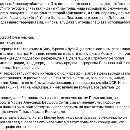
сланный спецслужбами агент. Это именно он уверял террористов, что "все по
", что "русские опять взяли деньги", как тогда, когда выходили из окруженных
росто "пошуметь" – и получится "второй Буденновск", и таким образом добитьс
ания, "нам дадут уйти". У него был план Театрального центра на Дубровке,
ндовавшего террористами, ни поначалу даже у отряда спецназа, готовящегося
росила Политковская.
тил Теркибаев.
теракта в театре ездил в Баку, Турцию и Дубай, где искал контакты, утверждая
 в захвате театра. Но у него ничего не вышло, и вернушись в Москву, он получ
 чеченцев для поддержки референдума. В делегацию в Страсбург он попал
 администрации, в подтверждение чему продемонстрировал Политковской сво
тником Путина по Чечне.
Некрасова "Бунт" есть интервью с Политковской, взятое в день выхода стат
растерянность и разочарование: "Мы готовили статью, волновались, ждали,
тиков. Ведь это по любым меркам сенсация: террорист на службе ФСБ! И вот
ная тишина! Как на кладбище. Никого ничего не волнует, все запуганы до
 неожиданной стороны. Как рассказывала мне потом Политковская, ее
осол в Москве Александр Вершбоу. Он "высказал мнение", что подобные
то должны быть подтверждены неопровержимыми доказательствами. "Версия
я, вспомнив Томаса Грэма в Белом доме.
й западные журналисты в Москве бросились разыскивать Теркибаева, но он
ев его след оборвался окончательно: в газетах появилось сообщение, что
астрофе где-то в Чечне.