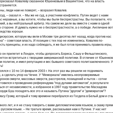
 пересказал Ковалеву сказанное Юшенковым в Вашингтоне, что на власть
страняется.
ны, люди нам не поверят, – возразил Ковалев.
д, – сказал я. – Мы же не суд, а участники конфликта. Путин ведет с нами
ас неравные, а вы хотите, чтобы мы были беспристрастны. Вы полагаете, что
кий, а вы нейтральный арбитр. На самом же деле вы вместе с нами в одной
ы стороне. И думать нужно не о беспристрастности, а о победе. Англичане вот
средства хороши.
искуссии, которую мы вели в Москве три десятка лет назад, когда против нас
" – советская власть. И позиции с тех пор не изменились: Ковалев по-
сть принципы, и их надо соблюдать, я же был готов принимать правила игры,
о он прилетит в Лондон, чтобы допросить Бориса, Сашу и Фельштинского,
нгтон встретиться с творцами американской политики. В отличие от Юшенков
и политик, и имел репутацию и вес бывшего советского политзаключенного. 
ь!
оялся с 10 по 14 февраля 2003 г. На этот раз мы решили не поднимать
, а сделать упор на Чечне. У "Мемориала" имелись неопровержимые
ронов смерти, массовых зверств, расстрелов, похищений и пыток – сотни
готовился к проведению референдума "под дулами автоматов", в результате
ься от независимости, а избранное в 1997 году правительство Масхадова
жордж Буш поощрять все это и называть Путина "другом" и "демократом"?
асу Грэму, который к тому времени перебрался из Госдепа в Белый дом и ста
ого лет, и я не стану говорить с вами дипломатическим языком, а скажу прям
русском языке. – Не тратьте время, рассказывая нам о Путине. У нас нет