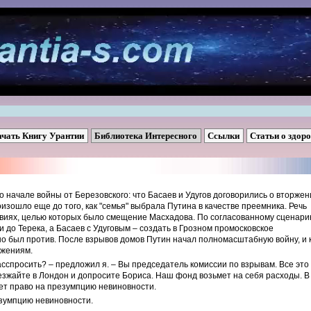
ачать Книгу Урантии
Библиотека Интересного
Ссылки
Статьи о здор
о начале войны от Березовского: что Басаев и Удугов договорились о вторжен
изошло еще до того, как "семья" выбрала Путина в качестве преемника. Речь
виях, целью которых было смещение Масхадова. По согласованному сценар
 до Терека, а Басаев с Удуговым – создать в Грозном промосковское
 но был против. После взрывов домов Путин начал полномасштабную войну, и 
ажениям.
асспросить? – предложил я. – Вы председатель комиссии по взрывам. Все это
зжайте в Лондон и допросите Бориса. Наш фонд возьмет на себя расходы. В
ет право на презумпцию невиновности.
езумпцию невиновности.