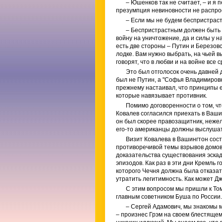
– Юшенков так не считает, – и я
презумпция невиновности не распро
– Если мы не будем беспристраст
– Беспристрастным должен быть су
войну на уничтожение, да и силы у н
есть две стороны – Путин и Березовс
лодке. Вам нужно выбрать, на чьей в
говорят, что в любви и на войне все 
Это был отголосок очень давней д
был не Путин, а "Софья Владимировна
прежнему настаивал, что принципы е
которые навязывает противник.
Помимо договоренности о том, чт
Ковалев согласился приехать в Ваши
он был скорее правозащитник, нежел
его-то американцы должны выслушат
Визит Ковалева в Вашингтон сост
противоречивой темы взрывов домов
доказательства существования эскад
эпизодов. Как раз в эти дни Кремль 
которого Чечня должна была отказат
утратить легитимность. Как может Д
С этим вопросом мы пришли к Том
главным советником Буша по России.
– Сергей Адамович, мы знакомы мн
– произнес Грэм на своем блестящем 