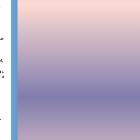
в
я
а
их
м,
 с
 то
,