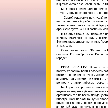
никаких иллюзий. Мы знаем все, что
выражаем свою озабоченность, но мы
Ковалев вышел из Белого дома в
Неужели они не видят, что эта полит
– Сергей Адамович, не слушайте Г
что он союзник в борьбе с исламистам
личных впечатлениях Буша. А Буш р
арабского султана. Они воспринимают
В течение трех дней, переходя и
собеседникам, что "по политическим
Это недальновидная политика. Амери
энтузиазма.
Освещая этот визит, "Вашингтон 
старик из России бредет по Вашингт
городе".
ВИЗИТ КОВАЛЕВА в Вашингтон око
памяти холодной войны рассчитывал
находится под гипнотическим воздей
земному шару свободы и демократии,
ценности, с таким пафосом провозг
Но Борис воспринял мои пессимис
неуемная энергия сублимировалась в
организовывал по всему Лондону его
иностранцам, насколько Путин опас
приведет к агрессивности вовне, даж
западный клуб", "приручить" его все