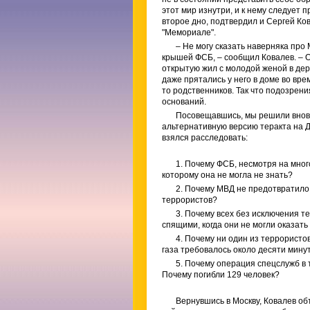
этот мир изнутри, и к нему следует 
второе дно, подтвердил и Сергей Ко
"Мемориале".
– Не могу сказать наверняка про 
крышей ФСБ, – сообщил Ковалев. – Он
открытую жил с молодой женой в де
даже прятались у него в доме во врем
то родственников. Так что подозрен
оснований.
Посовещавшись, мы решили вновь
альтернативную версию теракта на Д
взялся расследовать:
1. Почему ФСБ, несмотря на мног
которому она не могла не знать?
2. Почему МВД не предотвратило
террористов?
3. Почему всех без исключения т
спящими, когда они не могли оказат
4. Почему ни один из террористо
газа требовалось около десяти мину
5. Почему операция спецслужб в
Почему погибли 129 человек?
Вернувшись в Москву, Ковалев об