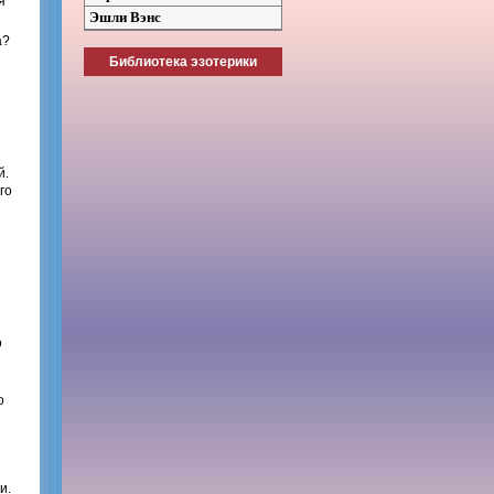
я
Эшли Вэнс
а?
Библиотека эзотерики
й.
го
о
о
и.