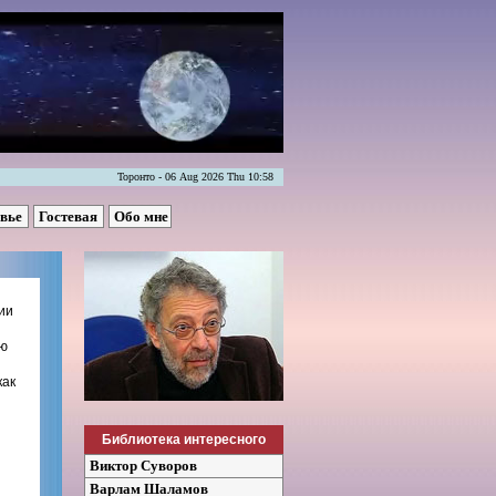
Торонто - 06 Aug 2026 Thu 10:58
овье
Гостевая
Обо мне
ии
ию
как
Библиотека интересного
Виктор Суворов
Варлам Шаламов