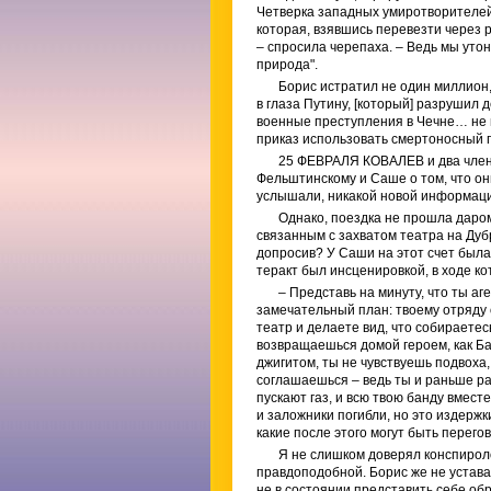
Четверка западных умиротворителей 
которая, взявшись перевезти через р
– спросила черепаха. – Ведь мы утон
природа".
Борис истратил не один миллион,
в глаза Путину, [который] разрушил
военные преступления в Чечне… не м
приказ использовать смертоносный г
25 ФЕВРАЛЯ КОВАЛЕВ и два члена
Фельштинскому и Саше о том, что они
услышали, никакой новой информаци
Однако, поездка не прошла даром
связанным с захватом театра на Дуб
допросив? У Саши на этот счет была 
теракт был инсценировкой, в ходе к
– Представь на минуту, что ты а
замечательный план: твоему отряду
театр и делаете вид, что собираетес
возвращаешься домой героем, как Ба
джигитом, ты не чувствуешь подвоха,
соглашаешься – ведь ты и раньше ра
пускают газ, и всю твою банду вмест
и заложники погибли, но это издержк
какие после этого могут быть перего
Я не слишком доверял конспирол
правдоподобной. Борис же не устава
не в состоянии представить себе об