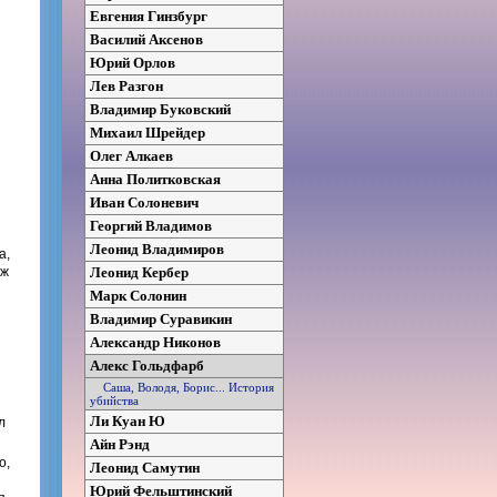
Евгения Гинзбург
Василий Аксенов
Юрий Орлов
Лев Разгон
Владимир Буковский
Михаил Шрейдер
Олег Алкаев
Анна Политковская
Иван Солоневич
Георгий Владимов
Леонид Владимиров
а,
Уж
Леонид Кербер
Марк Солонин
Владимир Суравикин
Александр Никонов
Алекс Гольдфарб
Саша, Володя, Борис... История
убийства
Ли Куан Ю
л
Айн Рэнд
о,
Леонид Самутин
Юрий Фельштинский