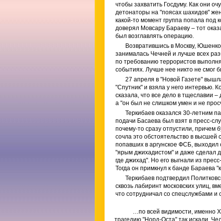
чтобы захватить Госдуму. Как они оч
детонаторы на "поясах шахидов" жен
какой-то момент группа попала под 
доверял Мовсару Бараеву – тот оказа
был возглавлять операцию.
Возвратившись в Москву, Юшенков
занималась Чечней и лучше всех раз
по требованию террористов выполня
событиях. Лучше нее никто не смог б
27 апреля в "Новой Газете" вышл
"Спутник" и взяла у него интервью. К
сказала, что все дело в тщеславии 
а "он был не слишком умен и не про
Теркибаев оказался 30-летним па
подачи Басаева был взят в пресс-сл
почему-то сразу отпустили, причем 
сочла это обстоятельство в высшей 
попавших в аргунское ФСБ, выходил 
"ярым джихадистом" и даже сделал д
где джихад". Но его выгнали из пре
Тогда он примкнул к банде Бараева "
Теркибаев подтвердил Политковск
сквозь лабиринт московских улиц, вм
что сотрудничал со спецслужбами и 
…по всей видимости, именно Х
трагедию "Норд-Оста" так искали. Ч