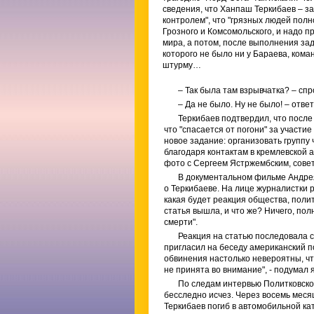
сведения, что Ханпаш Теркибаев – за
контролем", что "грязных людей полно
Грозного и Комсомольского, и надо п
мира, а потом, после выполнения зад
которого не было ни у Бараева, кома
штурму…
– Так была там взрывчатка? – сп
– Да не было. Ну не было! – отве
Теркибаев подтвердил, что после 
что "спасается от погони" за участие
новое задание: организовать группу
благодаря контактам в кремлевской
фото с Сергеем Ястржембским, сове
В документальном фильме Андрея 
о Теркибаеве. На лице журналистки 
какая будет реакция общества, поли
статья вышла, и что же? Ничего, пол
смерти".
Реакция на статью последовала с
пригласил на беседу американский п
обвинения настолько невероятны, ч
не принята во внимание", - подумал 
По следам интервью Политковско
бесследно исчез. Через восемь месяц
Теркибаев погиб в автомобильной кат