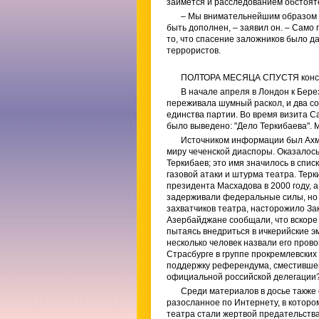
займется и расследованием обстояте
– Мы внимательнейшим образом и
быть дополнен, – заявил он. – Само 
то, что спасение заложников было д
террористов.
ПОЛТОРА МЕСЯЦА СПУСТЯ конспир
В начале апреля в Лондон к Бере
переживала шумный раскол, и два со
единства партии. Во время визита С
было выведено: "Дело Теркибаева".
Источником информации был Ахме
миру чеченской диаспоры. Оказалось,
Теркибаев; это имя значилось в спис
газовой атаки и штурма театра. Тер
президента Масхадова в 2000 году, а
задерживали федеральные силы, но п
захватчиков театра, насторожило Зак
Азербайджане сообщали, что вскоре п
пытаясь внедриться в ичкерийские эм
несколько человек назвали его пров
Страсбурге в группе прокремлевских
поддержку референдума, сместившего
официальной российской делегации
Среди материалов в досье также
разосланное по Интернету, в которо
театра стали жертвой предательства