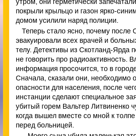
утром, они герметически запечатали
покрыли крыльцо и газон ярко-сини
домом усилили наряд полиции.
Теперь стало ясно, почему после
эвакуировали всех врачей и больных
телу. Детективы из Скотланд-Ярда 
не говорить про радиоактивность. В
информация просочится, то в городе
Сначала, сказали они, необходимо 
опасности для населения, после че
инстанции сделают специальное зая
убитый горем Вальтер Литвиненко ч
когда вышел вместе со мной к толп
перед больницей.
– Моего сына убила маленькая ато