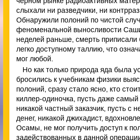
черном рынке радиоактивных матери
слыхали ни разведчики, ни контрраз
Обнаружили полоний по чистой случ
феноменальной выносливости Саши
неделей раньше, смерть приписали 
легко доступному таллию, что означ
мог любой.
Но как только природа яда была у
бросились к учебникам физики выясн
полоний, сразу стало ясно, кто стои
киллер-одиночка, пусть даже самый
никакой частный заказчик, пусть с
денег, никакой джихадист, вдохнов
Осамы, не мог получить доступ к по
задействованных в данной операции