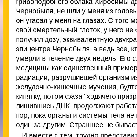
грибоподобного облака Хиросимы д
Чернобыля, не шли у меня из головы,
он угасал у меня на глазах. С того 
свой смертельный глоток, у него не
получил дозу, эквивалентную двукр
эпицентре Чернобыля, а ведь все, к
умерли в течение двух недель. Его 
медицины как единственный пример
радиации, разрушившей организм из
желудочно-кишечные мучения, будто
кипятку, потом фаза "ходячего призра
лишившись ДНК, продолжают работа
пор, пока органы и системы тела не
один за другим. Страшнее не бывает
И вместе с тем, трудно представи