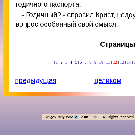
годичного паспорта.
- Годичный? - спросил Крист, нед
вопрос особенный свой смысл.
Страниц
[
1
|
2
|
3
|
4
|
5
|
6
|
7
|
8
|
9
|
10
|
11
|
12
|
13
|
14
|
предыдущая
целиком