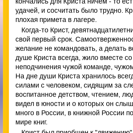
кончались для Криста ничем - то ест
удачей, и сосчитать было трудно. Кр
плохая примета в лагере.
Когда-то Крист, девятнадцатилетн
свой первый срок. Самоотверженнос
желание не командовать, а делать в
душе Криста всегда, жило вместе с
неподчинения чужой команде, чужом
На дне души Криста хранилось всег
силами с человеком, сидящим за сл
воспитанное детством, чтением, лю
видел в юности и о которых он слы
много в России, в книжной России п
мире книг.
Крист был приобщен к "движению" 