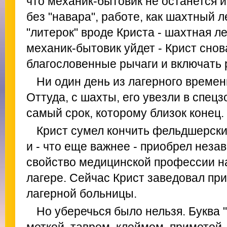
что механик-бытовик не останется и
без "навара", работе, как шахтный л
"литерок" вроде Криста - шахтная леб
механик-бытовик уйдет - Крист снов
благословенные рычаги и включать 
Ни один день из лагерного времен
Оттуда, с шахты, его увезли в спецзо
самый срок, которому близок конец.
Крист сумел кончить фельдшерски
и - что еще важнее - приобрел неза
свойство медицинской профессии н
лагере. Сейчас Крист заведовал п
лагерной больницы.
Но уберечься было нельзя. Буква 