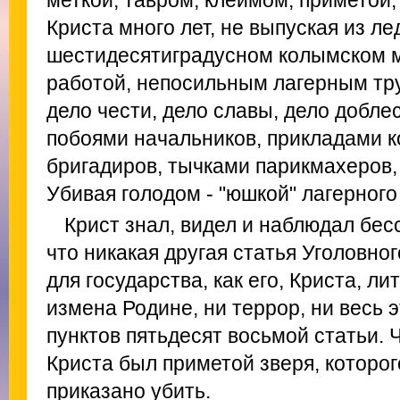
меткой, тавром, клеймом, приметой,
Криста много лет, не выпуская из л
шестидесятиградусном колымском м
работой, непосильным лагерным тр
дело чести, дело славы, дело доблес
побоями начальников, прикладами к
бригадиров, тычками парикмахеров,
Убивая голодом - "юшкой" лагерного
Крист знал, видел и наблюдал бес
что никакая другая статья Уголовног
для государства, как его, Криста, лит
измена Родине, ни террор, ни весь 
пунктов пятьдесят восьмой статьи.
Криста был приметой зверя, которог
приказано убить.