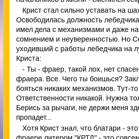
Крист стал сильно уставать на шах
Освободилась должность лебедчика.
имел дела с механизмами и даже на
сомнением и неуверенностью. Но С
уходивший с работы лебедчика на л
Криста:
- Ты - фраер, такой лох, нет спасе
фраера. Все. Чего ты боишься? За
бояться никаких механизмов. Тут-то 
Ответственности никакой. Нужна тол
Берись за рычаги, не держи меня зд
пропадет...
Хотя Крист знал, что блатари - эт
фраере литером "КРТД" - это совсем