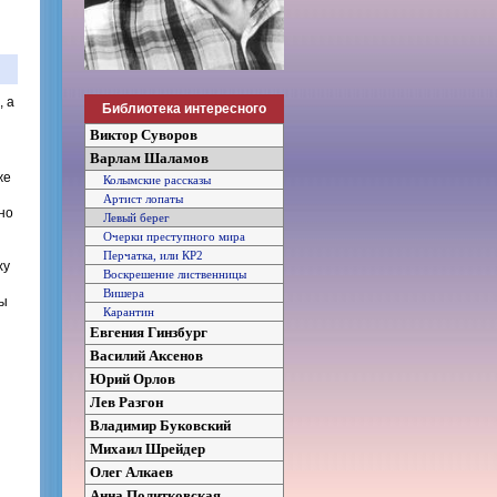
, а
Библиотека интересного
Виктор Суворов
Варлам Шаламов
же
Колымские рассказы
Артист лопаты
но
Левый берег
Очерки преступного мира
Перчатка, или КР2
ху
Воскрешение лиственницы
Вишера
цы
Карантин
Евгения Гинзбург
Василий Аксенов
Юрий Орлов
Лев Разгон
Владимир Буковский
Михаил Шрейдер
Олег Алкаев
Анна Политковская