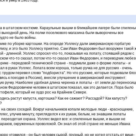
ся и умер в 1965 году.
а в штатском костюме. Караульные вышки в ближайшем лагере были спилены
 выходной день. На полки поселкового магазина были выворочены все
 будто не было войны.
нике по уборке картошки. На огороде Уоллесу дали американскую горбатую
лизу, и это было Уоллесу приятно. Сам Иван Федорович был вооружен такой 
ой - длинной. Уоллес спросил что-то, показывая на лопату, стоявший рядом с
ком что-то сказал, потом что-то сказал Иван Федорович, и переводчик любез
ерике - передовой технической стране - подумали даже о форме лопаты - и
л в руках Уоллес. Лопата всем хороша, только ручка не для русских - очень
с трудом перевел слово "подбориста". Но что русские, которые подковали бло
овясь к поездке в Россию), внесли улучшение в американский инструмент:
ую ручку. Наиболее удобная длина черенка и лопаты - от земли до переноси
ом Федоровичем человек в штатском показал, как это делается. Пора было
картофеля, который не худо рос на Крайнем Севере.
 здесь растут капуста, картошка? Как ее сажают? Рассадой? Как капусту?
?
на своих соседей. Вокруг начальников копали молодые люди - краснощекие,
ллес, улучив минуту, пригляделся к их рукам, белым, не знавшим лопаты
о переодетая охрана. Уоллес видел все: и спиленные вышки, и вышки не
бараков, окруженных проволокой. Он знал об этой стране не меньше Ивана
оро утомился - он был человек сырой, грузный, но не хотел отстать от вице-