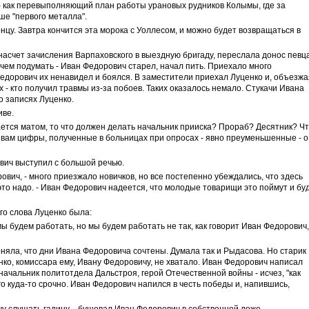
ь - как перевыполняющий план работы урановых рудников Колымы, где за
ше "первого металла".
нцу. Завтра кончится эта морока с Уоллесом, и можно будет возвращаться в
асчет зачисления Варпаховского в выездную бригаду, переслала донос певца
чем подумать - Иван Федорович старел, начал пить. Приехало много
едорович их ненавидел и боялся. В заместители приехал Луценко и, объезжа
 - кто получил травмы из-за побоев. Таких оказалось немало. Стукачи Ивана
о записях Луценко.
иве.
ается матом, то что должен делать начальник прииска? Прораб? Десятник? Ч
 вам цифры, полученные в больницах при опросах - явно преуменьшенные - о
вич выступил с большой речью.
рович, - много приезжало новичков, но все постепенно убеждались, что здесь
это надо. - Иван Федорович надеется, что молодые товарищи это поймут и бу
о слова Луценко была:
ы будем работать, но мы будем работать не так, как говорит Иван Федорович,
поняла, что дни Ивана Федоровича сочтены. Думала так и Рыдасова. Но старик
нко, комиссара ему, Ивану Федоровичу, не хватало. Иван Федорович написал
 начальник политотдела Дальстроя, герой Отечественной войны - исчез, "как
о куда-то срочно. Иван Федорович напился в честь победы и, напившись,