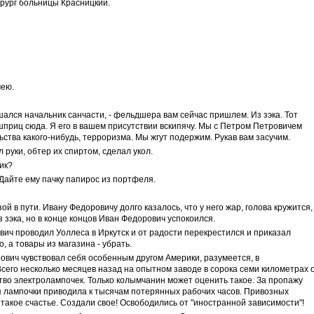
ирург больницы Красницкий.
мею.
ешался начальник санчасти, - фельдшера вам сейчас пришлем. Из зэка. Тот
шприц сюда. Я его в вашем присутствии вскипячу. Мы с Петром Петровичем
ства какого-нибудь, терроризма. Мы жгут подержим. Рукав вам засучим.
руки, обтер их спиртом, сделал укол.
ик?
- Дайте ему пачку папирос из портфеля.
ой в пути. Ивану Федоровичу долго казалось, что у него жар, голова кружится,
 зэка, но в конце концов Иван Федорович успокоился.
ич проводил Уоллеса в Иркутск и от радости перекрестился и приказал
 а товары из магазина - убрать.
ович чувствовал себя особенным другом Америки, разумеется, в
сего несколько месяцев назад на опытном заводе в сорока семи километрах 
во электролампочек. Только колымчанин может оценить такое. За пропажу
я лампочки приводила к тысячам потерянных рабочих часов. Привозных
 такое счастье. Создали свое! Освободились от "иностранной зависимости"!