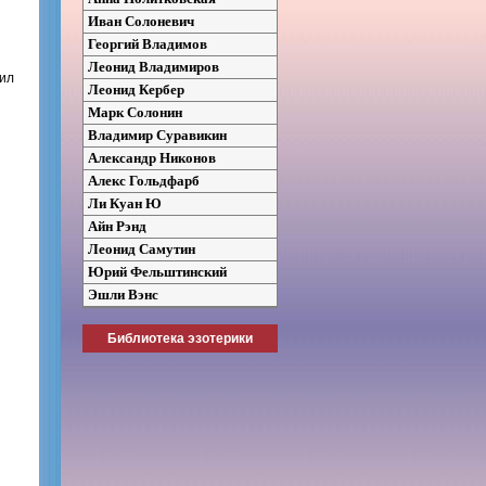
Иван Солоневич
Георгий Владимов
Леонид Владимиров
бил
Леонид Кербер
Марк Солонин
Владимир Суравикин
Александр Никонов
Алекс Гольдфарб
Ли Куан Ю
Айн Рэнд
Леонид Самутин
Юрий Фельштинский
Эшли Вэнс
Библиотека эзотерики