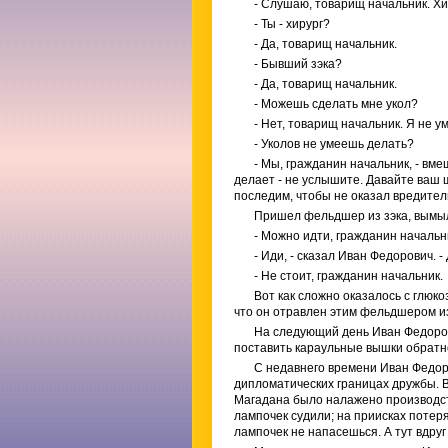
- Слушаю, товарищ начальник. Х
- Ты - хирург?
- Да, товарищ начальник.
- Бывший зэка?
- Да, товарищ начальник.
- Можешь сделать мне укол?
- Нет, товарищ начальник. Я не у
- Уколов не умеешь делать?
- Мы, гражданин начальник, - вм
делает - не услышите. Давайте ваш 
последим, чтобы не оказал вредитель
Пришел фельдшер из зэка, вымыл 
- Можно идти, гражданин начальн
- Иди, - сказал Иван Федорович. 
- Не стоит, гражданин начальник.
Вот как сложно оказалось с глюкоз
что он отравлен этим фельдшером из
На следующий день Иван Федоров
поставить караульные вышки обратно,
С недавнего времени Иван Федор
дипломатических границах дружбы. В
Магадана было налажено производст
лампочек судили; на приисках потер
лампочек не напасешься. А тут вдруг