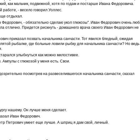
кий, как мальчик, подвижной, хотя по годам и постарше Ивана Федоровича.
й работе, - весело говорил Уоллес.
аще отдыхал.
ан Федорович, - обязательно сделаю укол глюкозы". Иван Федорович очень лю
ла отлично. Придется рискнуть - домашнего врача своего Иван Федорович не
рович приказал позвать начальника санчасти. Тот явился бледный, ожидая
клятой рыбалке, где больные ловили рыбку для начальника санчасти? Но ведь
я.
старался улыбнуться как можно милостивее.
. Ампулы с глюкозой у меня есть. Свои.
подозрительно посмотрев на развеселившегося начальника санчасти, сказал
рургу нашему. Он лучше меня сделает.
 сказал Иван Федорович.
етр Петрович умеет еще лучше. А шприц я дам свой, личный.