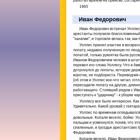
работал врачом на прииске, состарил
1965
Иван Федорович
Иван Федорович встречал Уоллес
арестанты получили благословенный
"заначки", и торговля велась так, как
Уоллес принял участие в воскрес
лопату, недавно полученную по ленд
лопатой, только рукоятка была русск
Иваном Федоровичем человек в штатс
перевел его слова Уоллесу. Что в Ам
дотронулся до лопаты, которую держа
коротка, не подбориста. Переводчик 
(об этом и Уоллес кое-что читал, гот
пересадили лопату на другую, длинн
работающего. Стоявший рядом с Иван
приступать к "ударнику" - к уборке 
Уоллесу все было интересно. Как
Удивительно. Какой урожай с гектара
Уоллес по временам оглядывался 
довольные. Копали весело, бойко. Уо
пальцам и усмехнулся, поняв, что эт
спиленные, и гроздья арестантских 
Федоровича.
Копали весело. Иван Федорович ск