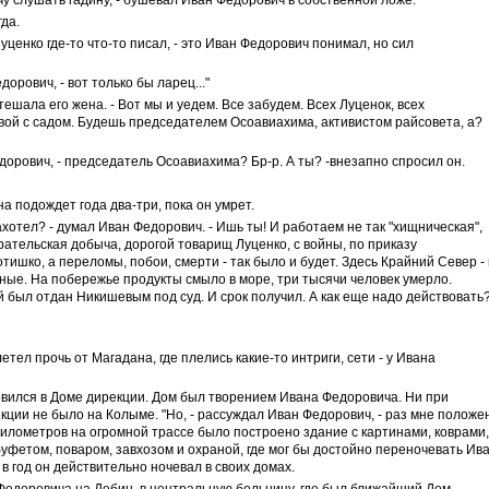
очу слушать гадину, - бушевал Иван Федорович в собственной ложе.
да.
ценко где-то что-то писал, - это Иван Федорович понимал, но сил
орович, - вот только бы ларец..."
тешала его жена. - Вот мы и уедем. Все забудем. Всех Луценок, всех
вой с садом. Будешь председателем Осоавиахима, активистом райсовета, а?
едорович, - председатель Осоавиахима? Бр-р. А ты? -внезапно спросил он.
а подождет года два-три, пока он умрет.
захотел? - думал Иван Федорович. - Ишь ты! И работаем не так "хищническая",
рательская добыча, дорогой товарищ Луценко, с войны, по приказу
тишко, а переломы, побои, смерти - так было и будет. Здесь Крайний Север -
атные. На побережье продукты смыло в море, три тысячи человек умерло.
был отдан Никишевым под суд. И срок получил. А как еще надо действовать
ел прочь от Магадана, где плелись какие-то интриги, сети - у Ивана
вился в Доме дирекции. Дом был творением Ивана Федоровича. Ни при
кции не было на Колыме. "Но, - рассуждал Иван Федорович, - раз мне положе
 километров на огромной трассе было построено здание с картинами, коврами,
уфетом, поваром, завхозом и охраной, где мог бы достойно переночевать Ив
в год он действительно ночевал в своих домах.