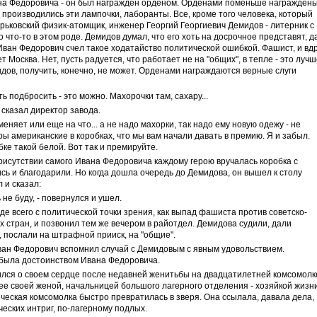
на Федоровича - он был награжден орденом. Орденами поменьше награжден
е производились эти лампочки, лаборанты. Все, кроме того человека, который
арьковский физик-атомщик, инженер Георгий Георгиевич Демидов - литерник с
то что-то в этом роде. Демидов думал, что его хоть на досрочное представят, д
 Иван Федорович счел такое ходатайство политической ошибкой. Фашист, и вдр
 Москва. Нет, пусть радуется, что работает не на "общих", в тепле - это луч
идов, получить, конечно, не может. Орденами награждаются верные слуги
ь подбросить - это можно. Махорочки там, сахару...
о сказал директор завода.
роменяет или еще на что... а не надо махорки, так надо ему новую одежу - не
уры американские в коробках, что мы вам начали давать в премию. Я и забыл.
бке такой белой. Вот так и премируйте.
рисутствии самого Ивана Федоровича каждому герою вручалась коробка с
сь и благодарили. Но когда дошла очередь до Демидова, он вышел к столу
 и сказал:
 не буду, - повернулся и ушел.
е всего с политической точки зрения, как выпад фашиста против советско-
 стран, и позвонил тем же вечером в райотдел. Демидова судили, дали
ы, послали на штрафной прииск, на "общие".
Иван Федорович вспомнил случай с Демидовым с явным удовольствием.
 была достоинством Ивана Федоровича.
лся о своем сердце после недавней женитьбы на двадцатилетней комсомолк
е своей женой, начальницей большого лагерного отделения - хозяйкой жизн
ческая комсомолка быстро превратилась в зверя. Она ссылала, давала дела,
яческих интриг, по-лагерному подлых.