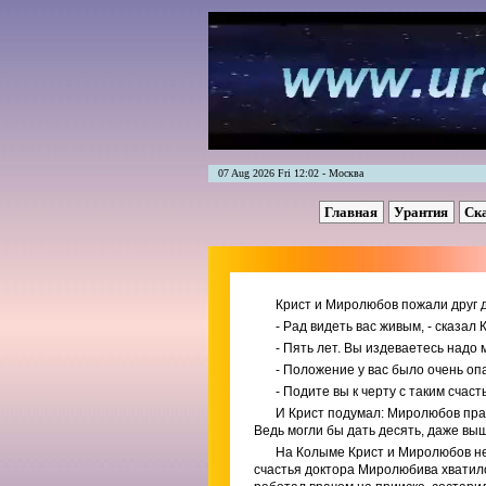
07 Aug 2026 Fri 12:02 - Москва
Главная
Урантия
Ск
Крист и Миролюбов пожали друг д
- Рад видеть вас живым, - сказал 
- Пять лет. Вы издеваетесь надо м
- Положение у вас было очень оп
- Подите вы к черту с таким счаст
И Крист подумал: Миролюбов прав
Ведь могли бы дать десять, даже вы
На Колыме Крист и Миролюбов не 
счастья доктора Миролюбива хватило