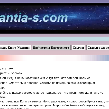
ачать Книгу Урантии
Библиотека Интересного
Ссылки
Статьи о здор
ругу руки.
Крист. - Сколько?
ной. Ведь я не виноват ни в чем. А тут пять лет лагерей. Колыма.
асное. Смертельно опасное. Счастье не изменило вам,-сказал Крист.
ьем.
. Это слишком русское счастье - радоваться, что невинному дали пять лет.
шака.
встречались. Колыма велика. Но из рассказов, из расспросов Крист узнал, чт
 на все пять лет его лагерного срока. Миролюбов был освобожден в войну,