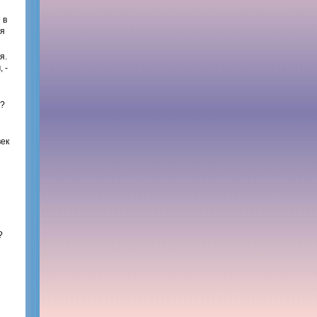
 в
ая
я.
 -
й?
век
?