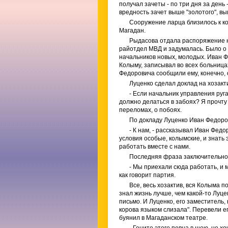
получал зачеты - по три дня за ден
вредность зачет выше "золотого", вы
Сооружение ларца близилось к ко
Магадан.
Рыдасова отдала распоряжение н
райотдел МВД и задумалась. Было о 
начальников новых, молодых. Иван Ф
Колыму, записывал во всех больницах
Федоровича сообщили ему, конечно, 
Луценко сделал доклад на хозакт
- Если начальник управления руг
должно делаться в забоях? Я прочту
переломах, о побоях.
По докладу Луценко Иван Федоро
- К нам, - рассказывал Иван Федо
условия особые, колымские, и знать 
работать вместе с нами.
Последняя фраза заключительног
- Мы приехали сюда работать, и м
как говорит партия.
Все, весь хозактив, вся Колыма 
знал жизнь лучше, чем какой-то Луце
письмо. И Луценко, его заместитель,
корова языком слизала". Перевели ег
буянил в Магаданском театре.