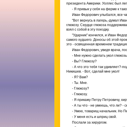
президента Америки. Уоллес был лег
- Я привык у себя на ферме к тако
Иван Федорович улыбался, все ч
"Вот вернусь в лагерь,-думал Ив
глюкозу. Сердце глюкоза поддержива
взял с собой в эту поездку.
"Ударник" кончился, и Иван Федо
самого худшего. Доносы об этой про
это - освященная временем традици
Иван Федорович, увидя врача, по
- Мне нужно сделать укол глюкозы
- Вы? Глюкозу?
- А что это тебя так удивляет?-
Никишев. - Вот, сделай мне укол!
- Я? Вам?
- Ты. Мне.
- Глюкозу?
- Глюкозу.
- Я прикажу Петру Петровичу, хи
- А ты что - не умеешь, что ли? -
- Умею, товарищ начальник. Но П
- У меня есть и шприц свой.
Послали за хирургом.