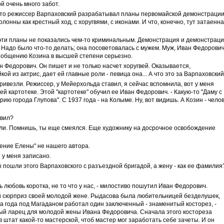
й очень много забот.
, что режиссер Варпаховский разрабатывал планы первомайской демонстрации
онны как крестный ход, с хоругвями, с иконами. И что, конечно, тут затаенн
ти планы не показались чем-то криминальным. Демонстрация и демонстраци
и! Надо было что-то делать; она посоветовалась с мужем. Муж, Иван Федорович,
сообщению Козина в высшей степени серьезно.
ван Федорович. Он пишет и не только насчет хоругвей. Оказывается,
ой из актрис, дает ей главные роли - певица она... А что это за Варпаховски
привезли. Режиссер, у Мейерхольда ставил, я сейчас вспомнила, вот у меня
ей картотеке. Этой "картотеке" обучил ее Иван Федорович. - Какую-то "Даму с
ию города Глупова". С 1937 года - на Колыме. Ну, вот видишь. А Козин - чело
авил?
ли. Помнишь, ты еще смеялся. Еще художнику на досрочное освобождение
ение Елены" не нашего автора.
т у меня записано.
 Ты пошли этого Варпаховского с разъездной бригадой, а жену - как ее фамилия
дь любовь коротка, не то что у нас, - милостиво пошутил Иван Федорович.
й сюрприз своей молодой жене. Рыдасова была любительницей безделушек,
ва года под Магаданом работал один заключенный - знаменитый косторез, -
ый ларец для молодой жены Ивана Федоровича. Сначала этого костореза
 в штат какой-то мастерской, чтоб мастер мог заработать себе зачеты. И он