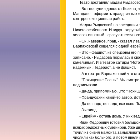
Театр доставлял мадам Рыдасово
- Вот поступил донос от Козина
Магадане - оформить праздничные кол
контрреволюционная работа.
Мадам Рыдасовой на заседании э
Ничего особенного. И вдруг - хоругв
человек опытный - сразу отнесся к 
- Он, наверное, прав, - сказал И
Варпаховский сошелся с одной еврейк
- Это - фашист, из спецзоны его 
записано. - Рыдасова порылась в сво
камелиями". И в театре сатиры "Истор
надежный. Педераст, а не фашист.
- А в театре Варпаховский что ст
- "Похищение Елены". Мы смотре
подписывали.
- Да-да, припоминаю. Это "Похищ
- Французский какой-то автор. Во
- Да не надо, не надо, все ясно.
- Зыскинд.
- Еврейку - оставь дома. У них ве
Иван Федорович готовил большо
всяких редкостных сувениров. Уже д
точил из бивня мамонта замысловат
числили как больного, а потом ввели