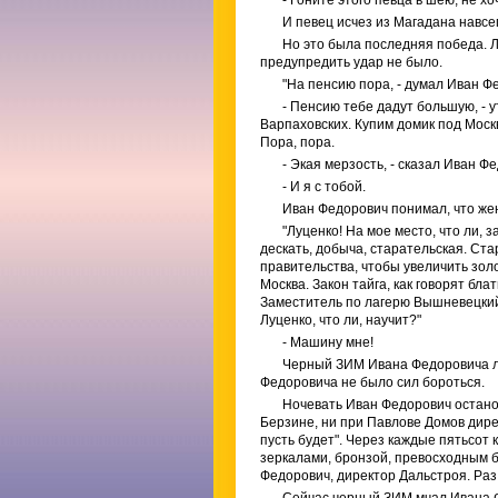
- Гоните этого певца в шею, не х
И певец исчез из Магадана навсег
Но это была последняя победа. Лу
предупредить удар не было.
"На пенсию пора, - думал Иван Фед
- Пенсию тебе дадут большую, - у
Варпаховских. Купим домик под Моск
Пора, пора.
- Экая мерзость, - сказал Иван Ф
- И я с тобой.
Иван Федорович понимал, что жен
"Луценко! На мое место, что ли, 
дескать, добыча, старательская. Ста
правительства, чтобы увеличить золо
Москва. Закон тайга, как говорят бл
Заместитель по лагерю Вышневецкий 
Луценко, что ли, научит?"
- Машину мне!
Черный ЗИМ Ивана Федоровича лет
Федоровича не было сил бороться.
Ночевать Иван Федорович остано
Берзине, ни при Павлове Домов дире
пусть будет". Через каждые пятьсот
зеркалами, бронзой, превосходным б
Федорович, директор Дальстроя. Раз 