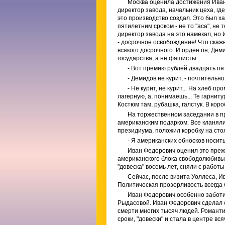
Москва оценила достижения Ива
директор завода, начальник цеха, гд
это производство создал. Это был х
пятилетним сроком - не то "аса", не 
директор завода на это намекал, но
- досрочное освобождение! Что скажет
всякого досрочного. И орден он, Дем
государства, а не фашисты.
- Вот премию рублей двадцать пят
- Демидов не курит, - почтительн
- Не курит, не курит... На хлеб п
лагерную, а, понимаешь... Те гарнит
Костюм там, рубашка, галстук. В коро
На торжественном заседании в п
американским подарком. Все кланяли
президиума, положил коробку на стол
- Я американских обносков носить
Иван Федорович оценил это прежд
американского блока свободолюбивых
"довеска" восемь лет, сняли с работ
Сейчас, после визита Уоллеса, 
Политическая прозорливость всегда
Иван Федорович особенно заботи
Рыдасовой. Иван Федорович сделал е
смерти многих тысяч людей. Романти
сроки, "довески" и стала в центре вс