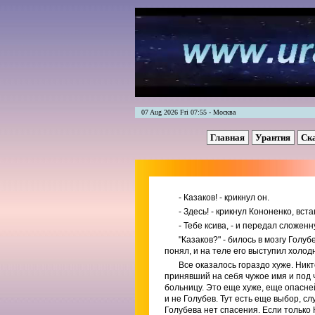
07 Aug 2026 Fri 07:55 - Москва
Главная
Урантия
Ск
- Казаков! - крикнул он.
- Здесь! - крикнул Кононенко, вста
- Тебе ксива, - и передал сложенн
"Казаков?" - билось в мозгу Голу
понял, и на теле его выступил холод
Все оказалось гораздо хуже. Никт
принявший на себя чужое имя и под 
больницу. Это еще хуже, еще опасне
и не Голубев. Тут есть еще выбор, сл
Голубева нет спасения. Если только 