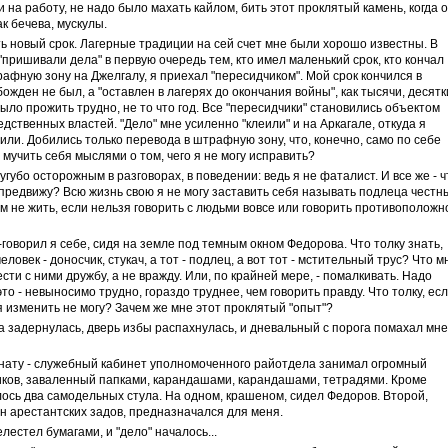
 на работу, не надо было махать кайлом, бить этот проклятый камень, когда о
к бечева, мускулы.
ить новый срок. Лагерные традиции на сей счет мне были хорошо известны. В
 "пришивали дела" в первую очередь тем, кто имел маленький срок, кто кончал
трафную зону на Джелгалу, я приехал "пересидчиком". Мой срок кончился в
божден не был, а "оставлен в лагерях до окончания войны", как тысячи, десятк
было прожить трудно, не то что год. Все "пересидчики" становились объектом
ственных властей. "Дело" мне усиленно "клеили" и на Аркагале, откуда я
или. Добились только перевода в штрафную зону, что, конечно, само по себе
мучить себя мыслями о том, чего я не могу исправить?
сугубо осторожным в разговорах, в поведении: ведь я не фаталист. И все же - ч
е предвижу? Всю жизнь свою я не могу заставить себя называть подлеца честн
ем не жить, если нельзя говорить с людьми вовсе или говорить противоположн
-говорил я себе, сидя на земле под темным окном Федорова. Что толку знать,
еловек - доносчик, стукач, а тот - подлец, а вот тот - мстительный трус? Что м
сти с ними дружбу, а не вражду. Или, по крайней мере, - помалкивать. Надо
 это - невыносимо трудно, гораздо труднее, чем говорить правду. Что толку, ес
я изменить не могу? Зачем же мне этот проклятый "опыт"?
ка задернулась, дверь избы распахнулась, и дневальный с порога помахал мне
нату - служебный кабинет уполномоченного райотдела занимал огромный
ков, заваленный папками, карандашами, карандашами, тетрадями. Кроме
лось два самодельных стула. На одном, крашеном, сидел Федоров. Второй,
 арестантских задов, предназначался для меня.
лестел бумагами, и "дело" началось...