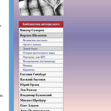
Библиотека интересного
и
Виктор Суворов
Варлам Шаламов
Колымские рассказы
Артист лопаты
Левый берег
Очерки преступного мира
Перчатка, или КР2
Воскрешение лиственницы
Вишера
Карантин
Евгения Гинзбург
Василий Аксенов
Юрий Орлов
Лев Разгон
Владимир Буковский
щь.
Михаил Шрейдер
Олег Алкаев
Анна Политковская