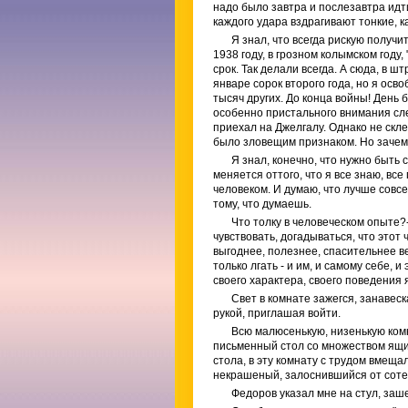
надо было завтра и послезавтра идти
каждого удара вздрагивают тонкие, ка
Я знал, что всегда рискую получ
1938 году, в грозном колымском году,
срок. Так делали всегда. А сюда, в ш
январе сорок второго года, но я осво
тысяч других. До конца войны! День 
особенно пристального внимания след
приехал на Джелгалу. Однако не скле
было зловещим признаком. Но зачем 
Я знал, конечно, что нужно быть 
меняется оттого, что я все знаю, вс
человеком. И думаю, что лучше совс
тому, что думаешь.
Что толку в человеческом опыте?
чувствовать, догадываться, что этот ч
выгоднее, полезнее, спасительнее ве
только лгать - и им, и самому себе, и
своего характера, своего поведения 
Свет в комнате зажегся, занавес
рукой, приглашая войти.
Всю малюсенькую, низенькую ком
письменный стол со множеством ящи
стола, в эту комнату с трудом вмеща
некрашеный, залоснившийся от сотен
Федоров указал мне на стул, заше