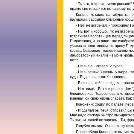
- Ты что, встречал меня раньше? 
правильно говорится по-вашему, по-
Кононенко сидел на табуретке пе
пальцами, рассыпая бумажные крошк
- Нет, не встречал, - прохрипел Г
- Ну, вот и хорошо, что не встреч
встряхивая полотенцем перед лицом Г
Подосенова, и на лице того изобрази
указывая полотенцем в сторону Подос
кровь... Оцарапает палец и каплю кр
лабораторный анализ - в моче кровь.
нет?
- Не знаю, - сказал Голубев.
- Не знаешь? Знаешь. А вчера - т
суда. Тогда я шел как Кононенко...
- В глаза я тебя не видел, - сказа
- Нет, видел. Вот я и решил. Чем
бледное лицо Подосенова, к котором
виноват, он свою жизнь спасает. Как т
Кононенко ходил по палате, пер
- И сделал бы тебя, отправил бы 
Мне надо отсюда быстро выбираться.
Ты жизни нашей не знаешь... Ты, фр
Голубев молчал. Он знал эту жизн
После обеда Кононенко выписали,