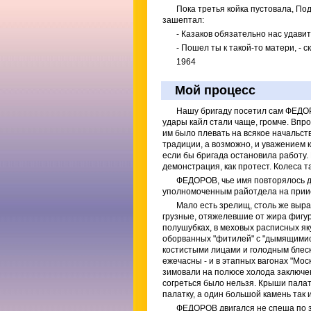
Пока третья койка пустовала, Под
зашептал:
- Казаков обязательно нас удавит,
- Пошел ты к такой-то матери, - с
1964
Мой процесс
Нашу бригаду посетил сам ФЕДОРО
удары кайл стали чаще, громче. Впро
им было плевать на всякое начальст
традиции, а возможно, и уважением к
если бы бригада остановила работу.
демонстрация, как протест. Колеса т
ФЕДОРОВ, чье имя повторялось де
уполномоченным райотдела на прииск
Мало есть зрелищ, столь же выр
грузные, отяжелевшие от жира фигур
полушубках, в меховых расписных яку
оборванных "фитилей" с "дымящимис
костистыми лицами и голодным блес
ежечасны - и в этапных вагонах "Моск
зимовали на полюсе холода заключенн
согреться было нельзя. Крыши палат
палатку, а один большой камень так и
ФЕДОРОВ двигался не спеша по з