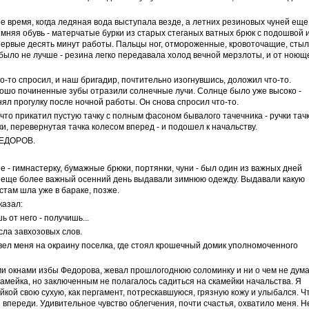
 время, когда ледяная вода выступала везде, а летних резиновых чуней еще
имняя обувь - матерчатые бурки из старых стеганых ватных брюк с подошвой 
первые десять минут работы. Пальцы ног, отмороженные, кровоточащие, сты
было не лучше - резина легко передавала холод вечной мерзлоты, и от ноющ
то спросил, и наш бригадир, почтительно изогнувшись, доложил что-то.
рошо починенные зубы отразили солнечные лучи. Солнце было уже высоко -
л прогулку после ночной работы. Он снова спросил что-то.
 что прикатил пустую тачку с полным фасоном бывалого тачечника - ручки тач
и, перевернутая тачка колесом вперед - и подошел к начальству.
 ФЕДОРОВ.
- гимнастерку, бумажные брюки, портянки, чуни - был один из важных дней
й, еще более важный осенний день выдавали зимнюю одежду. Выдавали какую
стам шла уже в бараке, позже.
казал:
 от него - получишь...
сла завхозовых слов.
вел меня на окраину поселка, где стоял крошечный домик уполномоченного
ми окнами избы Федорова, жевал прошлогоднюю соломинку и ни о чем не дума
амейка, но заключенным не полагалось садиться на скамейки начальства. Я
кой свою сухую, как пергамент, потрескавшуюся, грязную кожу и улыбался. Ч
впереди. Удивительное чувство облегчения, почти счастья, охватило меня. Н