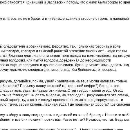
 плохо относятся Кривицкий и Заславский потому, что с ними были ссоры во вр
в лагерь, но не в барак, а в низенькое здание в стороне от зоны, в лагерный
ь: следователя и обвиняемого. Вероятно, так. Только как говорить о воле
м голодом, холодом и тяжелой работой в течение многих лет - когда клетки
тва. Влияние длительного, многолетнего голода на волю человека, на его ду
ремная голодовка или пытка голодом, доведенная до необходимости
ловека еще не разрушен и дух его еще силен. Дух еще может командовать над
к суду колымские следователи, мир не знал бы Лейпцигского процесса.
 разума, догадайся, пойми, узнай - заявление на тебя могли написать только
ребованию? По чьему плану, по какой контрольной цифре?) Взгляни, как
следователь, едва ты назвал эти имена. Стой твердо - заяви отвод! Отвод
 ты на "свободе". Ты опять в бараке, на "свободе". Сразу кончится эта сказка,
ный карцер, куда свет и воздух проникают только через дверную щель - и
кайло, тачка, серый камень, ледяная вода. Где правильная дорога? Где спасен
вашему выбору вызову сюда десять свидетелей из вашей бригады. Назовите люб
инет, и все они покажут против вас. Разве не так? Ручаюсь, что так. Ведь мы