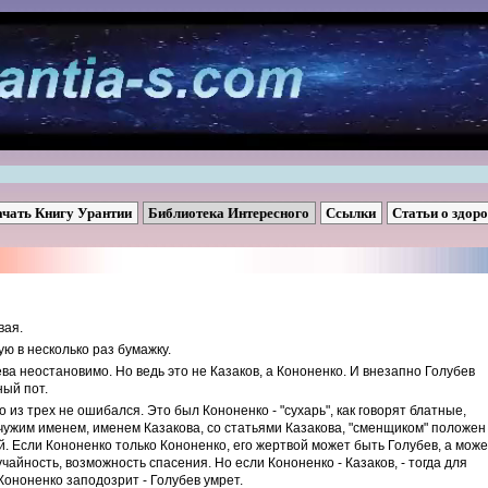
ачать Книгу Урантии
Библиотека Интересного
Ссылки
Статьи о здор
вая.
ую в несколько раз бумажку.
бева неостановимо. Но ведь это не Казаков, а Кононенко. И внезапно Голубев
ный пот.
о из трех не ошибался. Это был Кононенко - "сухарь", как говорят блатные,
чужим именем, именем Казакова, со статьями Казакова, "сменщиком" положен
й. Если Кононенко только Кононенко, его жертвой может быть Голубев, а може
учайность, возможность спасения. Но если Кононенко - Казаков, - тогда для
Кононенко заподозрит - Голубев умрет.