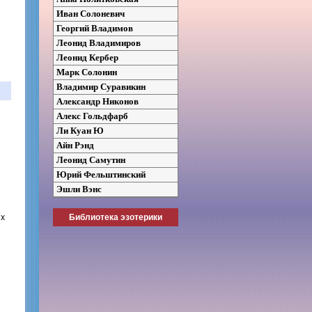
Иван Солоневич
Георгий Владимов
Леонид Владимиров
Леонид Кербер
Марк Солонин
Владимир Суравикин
Александр Никонов
Алекс Гольдфарб
Ли Куан Ю
Айн Рэнд
Леонид Самутин
Юрий Фельштинский
Эшли Вэнс
Библиотека эзотерики
ых