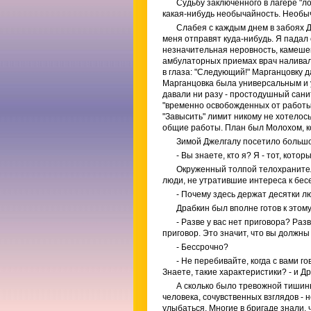
Судьбу заключенного в лагере "ло
какая-нибудь необычайность. Необыч
Слабея с каждым днем в забоях Д
меня отправят куда-нибудь. Я падал 
незначительная неровность, камеше
амбулаторных приемах врач наливал 
в глаза: "Следующий!" Марганцовку 
Марганцовка была универсальным и 
давали ни разу - простодушный сани
"временно освобожденных от работы"
"Завысить" лимит никому не хотело
общие работы. План был Молохом, к
Зимой Джелгалу посетило большо
- Вы знаете, кто я? Я - тот, кот
Окруженный толпой телохранител
люди, не утратившие интереса к бес
- Почему здесь держат десятки лю
Драбкин был вполне готов к этому
- Разве у вас нет приговора? Раз
приговор. Это значит, что вы должны
- Бессрочно?
- Не перебивайте, когда с вами г
Знаете, такие характеристики? - и 
А сколько было тревожной тиши
человека, сочувственных взглядов - 
улыбаться. Многие в бригаде знали, 