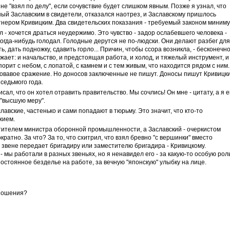
х не "взял по делу", если сочувствие будет слишком явным. Позже я узнал, что
й Заславским в свидетели, отказался наотрез, и Заславскому пришлось
нером Кривицким. Два свидетельских показания - требуемый законом миниму
л - хочется драться неудержимо. Это чувство - задор ослабевшего человека -
когда-нибудь голодал. Голодные дерутся не по-людски. Они делают разбег для
ь, дать подножку, сдавить горло... Причин, чтобы ссора возникла, - бесконечн
ает: и начальство, и предстоящая работа, и холод, и тяжелый инструмент, и
рит с небом, с лопатой, с камнем и с тем живым, что находится рядом с ним.
ровавое сражение. Но доносов заключенные не пишут. Доносы пишут Кривицк
 седьмого года.
исал, что он хотел отравить правительство. Мы сочлись! Он мне - цитату, а я 
и "высшую меру".
лавские, частенько и сами попадают в тюрьму. Это значит, что кто-то
жием.
ителем министра оборонной промышленности, а Заславский - очеркистом
кратно. За что? За то, что схитрил, что взял бревно "с вершинки" вместо
ы в звене передает бригадиру или заместителю бригадира - Кривицкому.
- мы работали в разных звеньях, но я ненавидел его - за какую-то особую рол
постоянное безделье на работе, за вечную "японскую" улыбку на лице.
тношения?