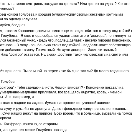
Что ты на меня смотришь, как удав на кролика? Или кролик на удава? Как это
ученому?
ред койкой Голубева и крошил бумажку-ксиву своими жесткими крупными
и по одеялу Голубева.
олубев, бледнея.
ал, - сказал Кононенко, снимая полотенце с гвоздя, вбитого в стену над койкой 
олубева. - Я еще вчера собрался удавить вон этого "доктора", - он кивнул на
лся безмерный ужас. - Ведь что, подлец, делает, - весело говорил Кононенко,
енова. - В мочу - вон баночка стоит под койкой - подбалтывает собственную
ови добавляет в мочу. Грамотный. Не хуже докторов. Заключительный
 Наш "доктор" остается. Ну, скажи, достоин такой человек жить на свете или
ебя принесли. Ты со мной на пересылке был, не так ли? До моего тогдашнего
л Голубев.
 "доктора" - тебя сделаю начисто. Чем он виноват? - Кононенко показал на
у медленно-медленно приливала, возвращаясь обратно, кровь. - Чем он
ы. Или, например, я...
есыпая с ладони на ладонь бумажные крошки полученной записки.
на луну, и рука бы не дрогнула. Да вот фельдшер ксиву принес, понимаешь...
 Суки наших режут на прииске. Всех воров, что в больнице, вызвали на помо
аерюга!
ь. Как фраер, конечно, со стороны.
 и он ушел из жизни Голубева навсегда.