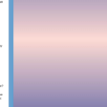
емя
шу
ие?
ые
 с