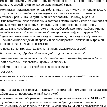
мают", то есть могут изменить, три причины: тяжелая болезнь, новый срок ил
айности, случайности не так уж мало в нашей жизни.
желгалы, я надеялся, что попаду в больницу и там я умру, или поправлюсь, и
от усталости, от слабости и передвигался, шаркая ногами по земле, -
к, тонкое бревнышко на пути были непреодолимы. Но каждый раз на
мне в жестяной черпачок порцию раствора марганцовки и хрипел, не глядя 
давали внутрь от дизентерии, смазывали ею отморожения, раны, ожоги.
уникальным лечебным средством в лагере. Освобождения от работы мне не
тар объяснял, что "лимит исчерпан". Контрольные цифры по группе "В" -
 действительно имелись для каждого лагпункта, для каждой амбулатории.
сь - слишком мягкосердечным врачам и фельдшерам из заключенных грозили
оторый требовал человеческих жертв.
е начальство. Приехал Драбкин, начальник колымских лагерей.
орый главнее всех, - Драбкин был молодой, недавно назначенный.
ей и местных начальников, он обошел бараки. В нашем бараке еще были
едам с высоким начальством. Драбкина спросили:
дей без приговора - тех, чей срок давно кончился?
 вопросу:
ве вам не читали бумажку, что вы задержаны до конца войны? Это и есть
 находиться в лагере.
оворит начальник. Освобождать вас будут по ходатайствам местного начальств
Драбкин сделал неопределенный жест рукой.
ны за моей спиной, оборванных разговоров при приближении ОБРЕЧЕННОГО
не улыбок, конечно, не усмешек - люди нашей бригады давно отучились
что Кривицкий с Заславским "подали" на меня что-то. Многие сочувствовали мн