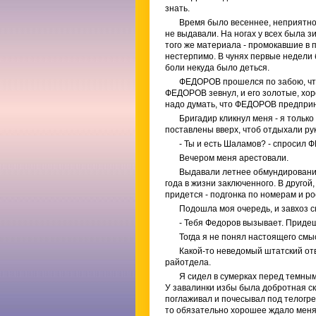
знать.
Время было весеннее, неприятное
не выдавали. На ногах у всех была з
того же материала - промокавшие в 
нестерпимо. В чунях первые недели 
боли некуда было деться.
ФЕДОРОВ прошелся по забою, что-
ФЕДОРОВ зевнул, и его золотые, хо
надо думать, что ФЕДОРОВ предприня
Бригадир кликнул меня - я только
поставлены вверх, чтоб отдыхали рук
- Ты и есть Шаламов? - спросил
Вечером меня арестовали.
Выдавали летнее обмундирование 
года в жизни заключенного. В друго
придется - подгонка по номерам и ро
Подошла моя очередь, и завхоз с
- Тебя Федоров вызывает. Придешь
Тогда я не понял настоящего смы
Какой-то неведомый штатский от
райотдела.
Я сидел в сумерках перед темны
У завалинки избы была добротная ск
поглаживал и почесывал под телогрей
то обязательно хорошее ждало меня 