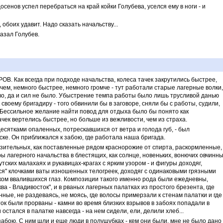
осенов успел перебраться на край койки Голубева, уселся ему в ноги - и
 обоих удавит. Надо сказать начальству...
казал Голубев.
В. Как всегда при подходе начальства, колеса тачек закрутились быстрее,
чем, немного быстрее, немного громче - тут работали старые лагерные волки,
во, да и сил не было. Убыстрение темпа работы было лишь трусливой данью
 своему бригадиру - того обвинили бы в заговоре, сняли бы с работы, судили,
 Бессильное желание найти повод для отдыха было бы понято как
ачек вертелись быстрее, но больше из вежливости, чем из страха.
сятками опаленных, потрескавшихся от ветра и голода губ, - был
е. Он приближался к забою, где работала наша бригада.
азительных, как поставленные рядом краснорожие от спирта, раскормленные,
ы лагерного начальства в блестящих, как солнце, новеньких, вонючих овчинн
тских малахаях и рукавицах-крагах с ярким узором - и фигуры доходяг,
я" клочками ваты изношенных телогреек, доходяг с одинаковыми грязными
ком ввалившихся глаз. Композиции такого именно рода были ежедневны,
ва - Владивосток", и в рваных лагерных палатках из простого брезента, где
ые, не раздеваясь, не моясь, где волосы примерзали к стенам палатки и где
ок были прорваны - камни во время близких взрывов в забоях попадали в
 остался в палатке навсегда - на нем сидели, ели, делили хлеб...
абою. С ним шли и еще люди в полушубках - кем они были, мне не было дано