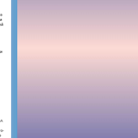
из
ли
ей
ки
л.
то-
е