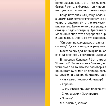
но боялись показать это - как бы я и
бывший учитель Фертюк, приглашенны
выступать со своим постоянным парт
Когда потерял силы, когда ослабе
знакомо каждому заключенному, кто 
удара, стараются бить плечом, укусит
множество. Заключенного все раздраж
стоящий рядом товарищ. Арестант спо
Малейший спор готов перерасти в к
и Заславские. Это тоже дух тридцать
"Он меня назвал дураком, а я нап
- ссылку". Да не ссылку, а тюрьму ил
Мастера сих дел, Кривицкие и Зас
воспользовался их собственным ору
В прошлом Кривицкий был замест
"Известий". Заславского я бил неодно
"комелька", за то, что все разговор
Кривицкого бить мне не приходилось 
которую он играл при бригадире, за 
- Как к вам относится бригадир?
- Хорошо.
- С кем у вас в бригаде плохие о
- С Кривицким и Заславским.
- Почему?
Я объяснил, как мог.