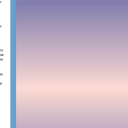
т
и
то
ым
ое
не
ли