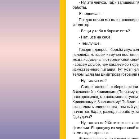
- Ну, это чепуха. Так и запишем:
работы.
Я подписал...
Поздно ночью мы шли с конвоиром 
изолятор.
- Вещи у тебя в бараке есть?
- Нет. Все на себе.
- Тем лучше.
Говорят, допрос - борьба двух вол
человека, который измучен постоянны
мозга иссушены, потеряли свои свойс
- совсем другое, чем какая-либо тю
искусственного питания. Тут мозг че
телом. Если бы Димитрова готовили 
- Ну, так как же?
- Самое главное - собери остатки
Заславский с Кривицким. (По чьему т
насторожился, как заскрипел стулом 
Кривицкому и Заславскому! Победи - и
эта радость одиночества, темный уют
начнется: барак, развод на работу, 
Где удача?
- Ну, так как же? Хотите, я по 
фамилии. Я пропущу их через свой каб
вами люди взрослые.