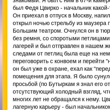
знакомый. Я был с ним в 67-й каме
был Федя Цвирко - начальник какой-
Он приехал в отпуск в Москву, напил
открыл ночью стрельбу из маузера 
Большим театром. Очнулся он в тю
без ремня, со споротыми петлицами,
лагерей и был отправлен в нашем ж
следами от петлиц была еще на нем
переговорить с конвоем и перейти "н
он был уже в охране, ехал как "пере
помещения для этапа. Я было сунулс
просьбой (по Бутыркам я знал его от
отсутствующий холодный взгляд, чт
многих лет не обращался к нему. Ц
лагерную карьеру - был начальнико