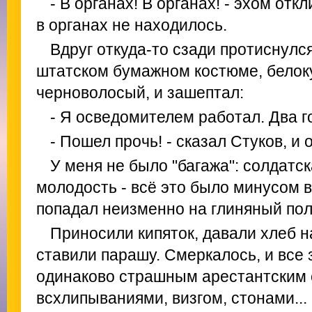
- В opганax! В органах! - эхом отк
в органах не находилось.
Вдруг откуда-то сзади протиснулся
штатском бумажном костюме, белок
черноволосый, и зашептал:
- Я осведомителем работал. Два г
- Пошел прочь! - сказал Стуков, и
У меня не было "багажа": солдатс
молодость - всё это было минусом в
попадал неизменно на глиняный пол
Приносили кипяток, давали хлеб на
ставили парашу. Смеркалось, и все 
одинаково страшным арестантским 
всхлипываниями, визгом, стонами...