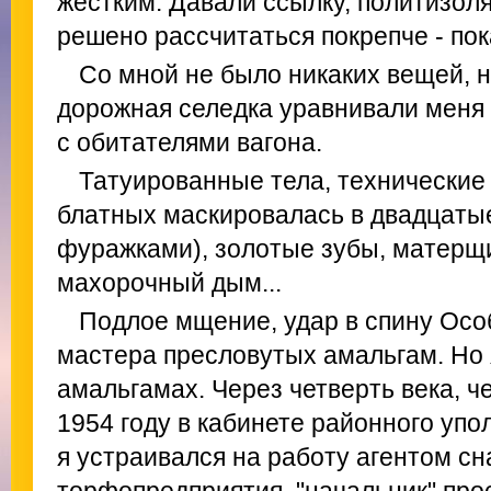
жестким. Давали ссылку, политизоля
решено рассчитаться покрепче - пок
Со мной не было никаких вещей, ни
дорожная селедка уравнивали меня
с обитателями вагона.
Татуированные тела, технические
блатных маскировалась в двадцаты
фуражками), золотые зубы, матерщин
махорочный дым...
Подлое мщение, удар в спину Осо
мастера пресловутых амальгам. Но 
амальгамах. Через четверть века, че
1954 году в кабинете районного уп
я устраивался на работу агентом с