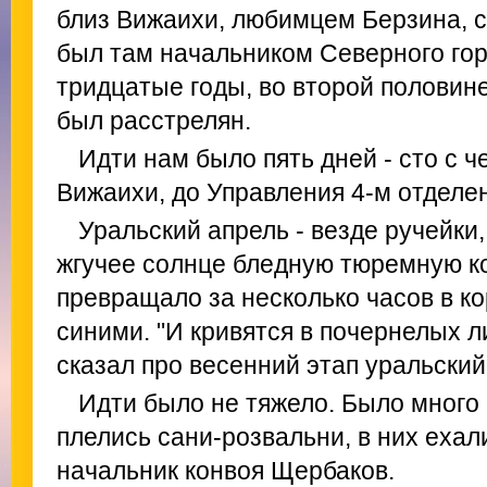
близ Вижаихи, любимцем Берзина, с
был там начальником Северного гор
тридцатые годы, во второй половин
был расстрелян.
Идти нам было пять дней - сто с ч
Вижаихи, до Управления 4-м отдел
Уральский апрель - везде ручейки
жгучее солнце бледную тюремную к
превращало за несколько часов в к
синими. "И кривятся в почернелых л
сказал про весенний этап уральский
Идти было не тяжело. Было много 
плелись сани-розвальни, в них ехал
начальник конвоя Щербаков.