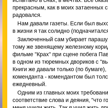
испытано в снах, в мечтах. Всё ока
прекрасным, как в моих затаенных с
радовался.
Нам давали газеты. Если был выхо
в жизни я так солидно (подначиталс
Заключенный сам убирает парашу,
тому же звенящему железному корид
фильме "Крах" при сцене побега Пав
в одном из тюремных двориков с "в
Книги же давали только (по бумаге),
коменданта - комендантом был толс
ежедневный.
Одним из главных моих требовани
соответствие слова и деяния, "что го
меня учили жить. Так я учил жить др