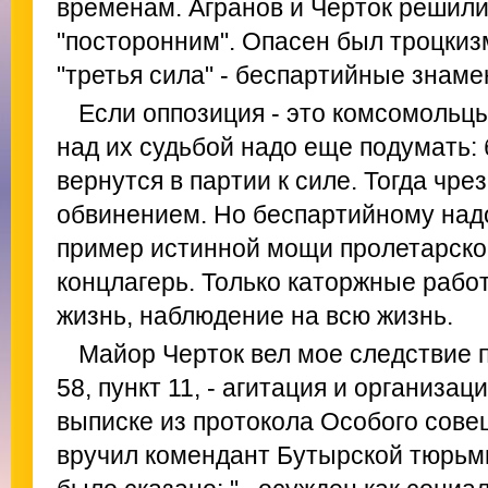
временам. Агранов и Черток решили
"посторонним". Опасен был троцкиз
"третья сила" - беспартийные знаме
Если оппозиция - это комсомольцы
над их судьбой надо еще подумать: 
вернутся в партии к силе. Тогда чр
обвинением. Но беспартийному надо
пример истинной мощи пролетарског
концлагерь. Только каторжные рабо
жизнь, наблюдение на всю жизнь.
Майор Черток вел мое следствие по
58, пункт 11, - агитация и организаци
выписке из протокола Особого сове
вручил комендант Бутырской тюрьм