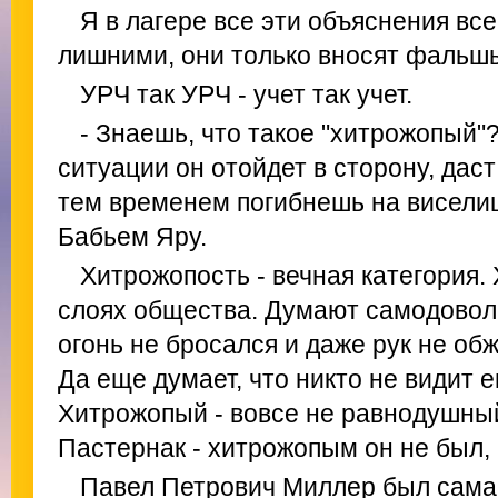
Я в лагере все эти объяснения все
лишними, они только вносят фальшь
УРЧ так УРЧ - учет так учет.
- Знаешь, что такое "хитрожопый"?
ситуации он отойдет в сторону, дас
тем временем погибнешь на виселиц
Бабьем Яру.
Хитрожопость - вечная категория.
слоях общества. Думают самодовольн
огонь не бросался и даже рук не об
Да еще думает, что никто не видит 
Хитрожопый - вовсе не равнодушный
Пастернак - хитрожопым он не был, 
Павел Петрович Миллер был сама