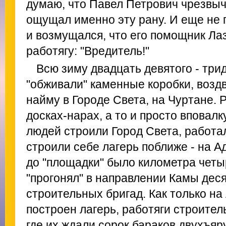
думаю, что Павел Петрович чрезвы
ощущал именно эту рану. И еще не 
и возмущался, что его помощник Лаз
работягу: "Вредитель!"
Всю зиму двадцать девятого - три
"обживали" каменные коробки, возд
найму в Городе Света, на Чуртане.
досках-нарах, а то и просто вповалк
людей строили Город Света, работа
строили себе лагерь поближе - на А
до "площадки" было километра четыр
"прогонял" в направлении Камы деся
строительных бригад. Как только на
построен лагерь, работяги строител
где их ждали сорок бараков двухъя