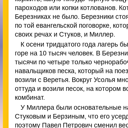
пароходов или копки котлованов. Ко
Березниках не было. Березники сто
по той евангельской поговорке, кот
своих речах и Стуков, и Миллер.
К осени тридцатого года лагерь б
горе на 10 тысяч человек. В Березн
тысячи по четыре только чернорабоч
навальщиков песка, который на пое
возили с Веретья. Вокруг Усолья мно
оттуда и возили песок, на котором 
комбинат.
У Миллера были основательные н
Стуковым и Берзиным, что его усерд
поэтому Павел Петрович сменил вес