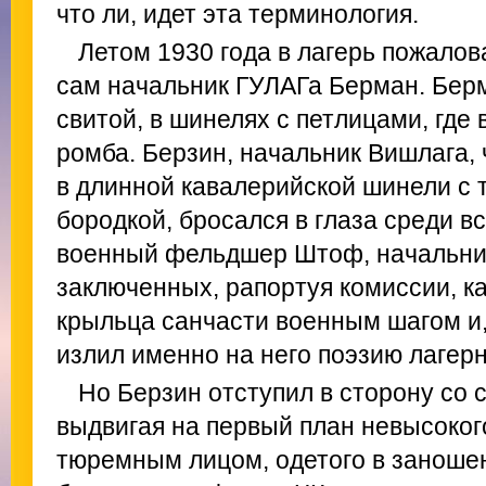
что ли, идет эта терминология.
Летом 1930 года в лагерь пожалов
сам начальник ГУЛАГа Берман. Бер
свитой, в шинелях с петлицами, где 
ромба. Берзин, начальник Вишлага, 
в длинной кавалерийской шинели с 
бородкой, бросался в глаза среди вс
военный фельдшер Штоф, начальник
заключенных, рапортуя комиссии, ка
крыльца санчасти военным шагом и,
излил именно на него поэзию лагерн
Но Берзин отступил в сторону со 
выдвигая на первый план невысоко
тюремным лицом, одетого в заношен