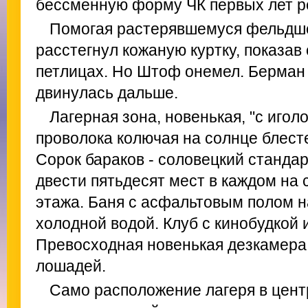
бессменную форму ЧК первых лет р
Помогая растерявшемуся фельдше
расстегнул кожаную куртку, показав
петлицах. Но Штоф онемел. Берман 
двинулась дальше.
Лагерная зона, новенькая, "с игол
проволока колючая на солнце блесте
Сорок бараков - соловецкий стандар
двести пятьдесят мест в каждом на
этажа. Баня с асфальтовым полом на
холодной водой. Клуб с кинобудкой 
Превосходная новенькая дезкамера
лошадей.
Само расположение лагеря в цент