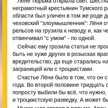
Лёне тюрьма открыла свет. Шестн
неграмотный крестьянин Тумского 
области был уличен в том же роде д
чеховский "злоумышленник": Лёня о
рельсов на грузила к неводу и, как ч
отвинчивал "с умом" - по одной.
Сейчас ему грозила статья не про
быть не хуже других в розысках вра
вредительство, да еще старались н
заграницей или с троцкистами.
Счастье Лёни было в том, что он 
года. Во второй половине тридцать 
попросту выбили бы всё, что нужно,
и троцкистскую разведку. А может б