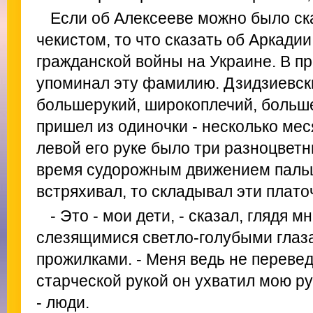
Если об Алексееве можно было ск
чекистом, то что сказать об Аркади
гражданской войны на Украине. В 
упоминал эту фамилию. Дзидзиевски
большерукий, широкоплечий, больше
пришел из одиночки - несколько мес
левой его руке было три разноцветн
время судорожным движением пальц
встряхивал, то складывал эти плато
- Это - мои дети, - сказал, глядя м
слезящимися светло-голубыми глаз
прожилками. - Меня ведь не перевед
старческой рукой он ухватил мою рук
- люди.