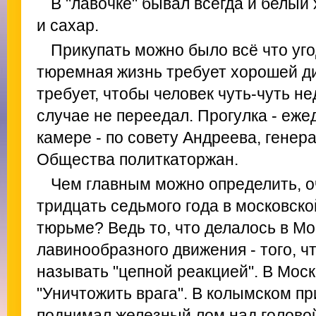
В "лавочке" бывал всегда и белый 
и сахар.
Прикупать можно было всё что уго
тюремная жизнь требует хорошей д
требует, чтобы человек чуть-чуть не
случае не переедал. Прогулка - еже
камере - по совету Андреева, генер
Общества политкаторжан.
Чем главным можно определить, о
тридцать седьмого года в московско
тюрьме? Ведь то, что делалось в М
лавинообразного движения - того, ч
называть "цепной реакцией". В Моск
"Уничтожить врага". В колымском п
поднимал железный лом над голово