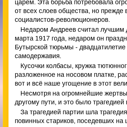
царем. Эта борьба потребовала огро
от всех слоев общества, но прежде в
социалистов-революционеров.
Недаром Андреев считал лучшим д
марта 1917 года, недаром он праздн
Бутырской тюрьмы - двадцатилетие
самодержавия.
Кусочки колбасы, кружка тютюнного
разложенное на носовом платке, рас
вот и всё наше угощение в этот вел
Несмотря на огромнейшие жертвы
другому пути, и это было трагедией
За трагедией партии шла трагедия
повинных стариков, поседевших на ц