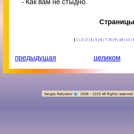
- Как вам не стыдно.
Страниц
[
1
|
2
|
3
|
4
|
5
|
6
|
7
|
8
|
9
|
10
|
11
|
предыдущая
целиком