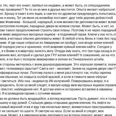
. Но, черт его знает, прибыл он недавно, а может быть, со спецзаданием.
час проверяют? То-то он ко мне в друзья мостится. Опыта желает набраться!
т. Брошу я пакет в его ящик, а сам его по-дружески предупредить попытаюсь
не и конец. Тут уж меня на конвейер поставят: друг тебе дороже доблестной
вки Фомичева - большой, нарядный, в нем множество дипломатов живет всяки
 контролем полиции, парадные двери во всяком случае. Может быть, и нет, но
снове такого предположения строить свои планы. Поэтому я не через парадны
и мимо аккуратных мусорных ящиков - в подземный гараж. Ключи у нас есть о
омов, в которых обычно дипломаты живут. В любой отель Вены я тоже без тру
ами. И где наши собратья из Аквариума ни пройдут, они везде копии ключей
й порядок учета и хранения, чтоб вовремя нужный ключик найти. Сегодня у
я к Вовке и в квартиру залезть могу. Откуда ему знать, что три года назад в э
енник жил, который и сделал для ГРУ копии ключей? К сожалению, ни на что
тило, и он был с позором эвакуирован и изгнан из Генерального штаба.
ые стороны метнулись с воем душераздирающим. Это хорошая примета: значи
жет, телекамера скрытая? Света нет - экономят. Зачем на заднем дворе свет?
нфракрасных лучах. Поэтому пальто у меня расстегнуто так, чтобы скрепка
сем обычная, но покрыта особой краской, и если в темноте меня облучат
светиться. Ибо она - индикатор ИК-излучений. Повернувшись вокруг, я и
ределить. Если за мной следят, я малую нужду меж мусорных ящиков справл
 блестит, наблюдения нет. Я достаю ключ и осторожно вставляю в скважину.
у. Я в громадном гараже с сотнями машин.
а не должна быть крадущейся, а взгляд вороватым. Пусть думают, что я толь
машину и иду домой. Стальную дверь открываю другим ключом. На лифте из
самый верхний этаж и жду там несколько минут, внимательно прислушиваясь.
т не скользит по шахте. Я смотрю на часы. Если за мной и следят, мое
ым. Может, я к американскому дипломату на встречу пришел, может, меня