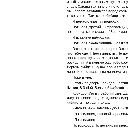
и выйти можно только им. Путь этот 
знает. Охрана так ничего и не узнае
мышеловка захлопнется перед самым
тоже гуляют. Там, возле библиотеки, 
Я немного еще тут подожду.
Вот Боря, третий шифровальщик, н
поздороваться и сказать: "Владимир
Я издалека наблюдаю.
Вот Боря около машины. Вот Фом
Вот он что-то жене говорит. Вот о
что тебя ждет! Преступник ты. Не до
правильного пути. За это, капитан, т
резидента. А в тюрьме еще тебе срок
тюрьмы выйдешь (у нас особая тюрьма
лицо видел однажды на дипломатиче
Пора и мне.
Стальная дверь. Коридор. Лестни
бункер. В Забой. Большой рабочий за
Коридор. Малый рабочий зал. Еще
Жму на звонок. Лицо Младшего лидер
кабинета - не разглядишь.
- Чего тебе? - Помощь нужна? - Д
- До свидания, Николай Тарасович
- До свидания.
По коридору. По лестницам вверх