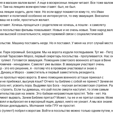
я в магазин валом валит. А еще в воскресенье лекции читают. Все тоже валом
т. Там на лекциях всем крестики ставят: был, не был.
а лекции ходить, дело твое. Но если вдруг покажется кому-то, что Иван
являет и политикой особенно не интересуется, то ему эвакуация. Внезапно
ваш не в себе, проститься желает.
ставят. Хочешь прощаться с родителем не хочешь, а пошли - к самолету.
их посольствах фильмы показывают. Новые и не очень новые. Тоже народ вал
нак высокой сознательности, нерасторжимой связи с социалистической
льстве. Машину поставить негде. Но я поставил. У меня на этот случай место
м. Парк огромный. Беседуем. Мы на ворота издали поглядываем. Тут же - Пет
колай Тарасович Мороз, первый секретарь посольства - прогуливаются. Нас о
т гуляют. Готовится эвакуация. Помощник советского военного атташе в Вене
мичев - ненадежен. Самолет уже вызван. В эвакуации участвует очень
 - это его решение, я - потому что в проверке участвовал и знаю о
Дунаец и Мороз - заместитель и первый заместитель резидента.
но проплыл через ворота. В кино помощник военного атташе приехал с
ом не прибежал, высунув язык? Отчего ты Библию с собой не принес? Зачем ее
ога нет, усвоить пора. Выдумки про Бога - гнусная антисоветская стряпня. Ра
 строить. Если ты думаешь, что рай после смерти наступит, то этим самым
тельства рая на земле. Это бабкам неграмотным простят. Тебе - нет. На
умеют вырвать. Зачем Библию прятал? Может, ты ее и не прятал совсем. Може
зял и выбросил ее в мусорный ящик, думал, никто не узнает. А мы все знаем:
 обязан докладывать. Молчания тебе ГРУ не простит.
(гуляет!) побрел к воротам. Войти в посольство можно только одним путем, 