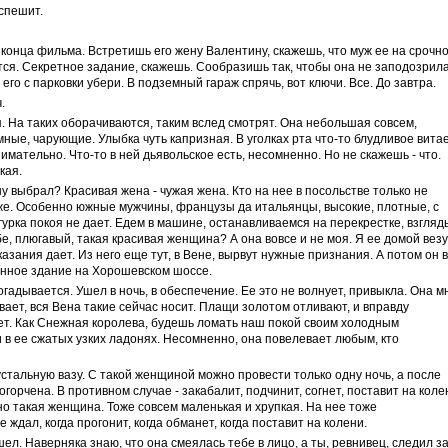
 спешит.
 конца фильма. Встретишь его жену Валентину, скажешь, что муж ее на срочн
ется. Секретное задание, скажешь. Сообразишь так, чтобы она не заподозрила
его с парковки убери. В подземный гараж спрячь, вот ключи. Все. До завтра.
.
 На таких оборачиваются, таким вслед смотрят. Она небольшая совсем,
мные, чарующие. Улыбка чуть капризная. В уголках рта что-то блудливое витае
имательно. Что-то в ней дьявольское есть, несомненно. Но не скажешь - что.
кая.
у выбрал? Красивая жена - чужая жена. Кто на нее в посольстве только не
оже. Особенно южные мужчины, французы да итальянцы, высокие, плотные, с
гурка покоя не дает. Едем в машине, останавливаемся на перекрестке, взгляд
, плюгавый, такая красивая женщина? А она вовсе и не моя. Я ее домой везу
казания дает. Из него еще тут, в Вене, вырвут нужные признания. А потом он в
янное здание на Хорошевском шоссе.
догадывается. Ушел в ночь, в обеспечение. Ее это не волнует, привыкла. Она м
ает, вся Вена такие сейчас носит. Плащи золотом отливают, и вправду
ет. Как Снежная королева, будешь ломать наш покой своим холодным
 в ее сжатых узких ладонях. Несомненно, она повелевает любым, кто
устальную вазу. С такой женщиной можно провести только одну ночь, а после
 огорчена. В противном случае - закабалит, подчинит, согнет, поставит на коле
но такая женщина. Тоже совсем маленькая и хрупкая. На нее тоже
 ждал, когда прогонит, когда обманет, когда поставит на колени.
ошел. Наверняка знаю, что она смеялась тебе в лицо, а ты, ревнивец, следил з