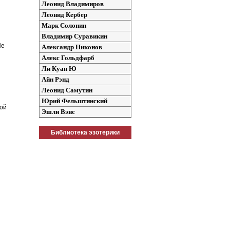
Леонид Владимиров
Леонид Кербер
Марк Солонин
Владимир Суравикин
Не
Александр Никонов
Алекс Гольдфарб
Ли Куан Ю
Айн Рэнд
Леонид Самутин
Юрий Фельштинский
ной
Эшли Вэнс
Библиотека эзотерики