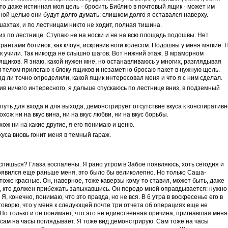
 то даже истинная моя цель - бросить Библию в почтовый ящик - может им
ной целью они будут долго думать: слишком долго я оставался наверху.
шахтах, и по лестницам никто не ходит, полная тишина.
из по лестнице. Ступаю не на носки и не на всю площадь подошвы. Нет.
рантами ботинок, как клоун, искривив ноги колесом. Подошвы у меня мягкие. 
как учили. Так никогда не слышно шагов. Вот нижний этаж. В мраморном
ящиков. Я знаю, какой нужен мне, но останавливаюсь у многих, разглядывая
 телом прилегаю к блоку ящиков и незаметно бросаю пакет в нужную щель.
яд ли точно определили, какой ящик интересовал меня и что я с ним сделал.
в ничего интересного, я дальше спускаюсь по лестнице вниз, в подземный
е путь для входа и для выхода, демонстрирует отсутствие вкуса к конспиратив
охож ни на вкус вина, ни на вкус любви, ни на вкус борьбы.
ож ни на какие другие, я его понимаю и ценю.
вкуса вновь гонит меня в темный гараж.
ыспишься? Глаза воспалены. Я рано утром в Забое появляюсь, хоть сегодня и
появился еще раньше меня, это было бы великолепно. Но только Саша-
а тоже красные. Он, наверное, тоже каверзы кому-то ставил, может быть, даже
то, кто должен прибежать запыхавшись. Он передо мной оправдывается: нужно
, конечно, понимаю, что это правда, но не вся. В 6 утра в воскресенье его в
говорю, что у меня к следующей почте три отчета об операциях еще не
 Но только и он понимает, что это не единственная причина, пригнавшая меня
а сам на часы поглядывает. Я тоже вид демонстрирую. Сам тоже на часы