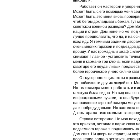
выходили.
Работает он мастерски и уверенно
Может быть, с его помощью меня сей
Может быть, это меня вновь проверяю
чтоб бегом докладывать бежал. Тут м
советской военной разведки? Дом Во
наций и стран. Дом, конечно же, под
лучше предполагать, что да, и на о
вход иду. Я темными задними дворам
очень многих гаражей и подъездов д
пройду. У нас громадный шкаф с ключ
снимают. Главное - установить точны
меня в кармане три ключа. Если надо, 
квартире его неудачливый предшеств
более героическое у него сил не хва
От мусорного ящика коты в разн
тут поблизости других людей нет. Мо
Но телекамера может работать и в и
галстука была видна. На вид она сов
инфракрасными лучами, то она будет 
направление скрытой камеры могу оп
да и побреду дальше. Но застежка не
Дверь гаража тихо скользит в сторон
Ступаю осторожно. Но моя походк
что приехал, оставил в парке свою 
подземного гаража я поднимаюсь на 
Дом спит. Ни дверь не стучит, ни лиф
посещение должно остаться непонятн