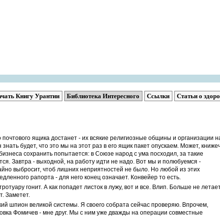
ачать Книгу Урантии
Библиотека Интересного
Ссылки
Статьи о здор
о почтового ящика достанет - их всякие религиозные общины и организации н
знать будет, что это мы на этот раз в его ящик пакет опускаем. Может, книже
 бизнеса сохранить попытается: в Союзе народ с ума посходил, за такие
тся. Завтра - выходной, на работу идти не надо. Вот мы и полюбуемся -
айно выбросит, чтоб лишних неприятностей не было. Но любой из этих
едленного рапорта - для него конец означает. Конвейер то есть.
ротуару гонит. А как попадет листок в лужу, вот и все. Влип. Больше не летает
. Заметет.
окий шпион великой системы. Я своего собрата сейчас проверяю. Впрочем,
 Вовка Фомичев - мне друг. Мы с ним уже дважды на операции совместные