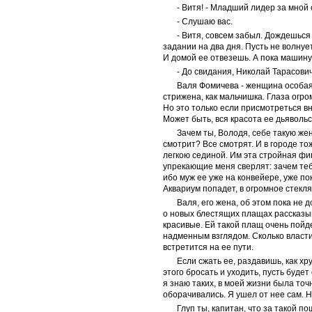
- Витя! - Младший лидер за мной
- Слушаю вас.
- Витя, совсем забыл. Дождешься
задании на два дня. Пусть не волну
И домой ее отвезешь. А пока машину 
- До свидания, Николай Тарасович
Валя Фомичева - женщина особая.
стрижена, как мальчишка. Глаза огро
Но это только если присмотреться вн
Может быть, вся красота ее дьявольс
Зачем ты, Володя, себе такую жен
смотрит? Все смотрят. И в городе т
легкою сединой. Им эта стройная фи
упрекающие меня сверлят: зачем тебе
ибо муж ее уже на конвейере, уже по
Аквариум попадет, в огромное стекл
Валя, его жена, об этом пока не 
о новых блестящих плащах рассказыв
красивые. Ей такой плащ очень пойд
надменным взглядом. Сколько власти
встретится на ее пути.
Если сжать ее, раздавишь, как хр
этого бросать и уходить, пусть будет
я знаю таких, в моей жизни была точ
оборачивались. Я ушел от нее сам. Не
Глуп ты, капитан, что за такой п