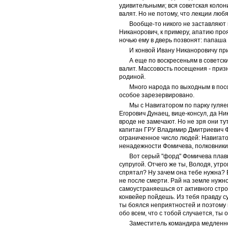
удивительными; вся советская колони
валят. Но не потому, что лекции любя
Вообще-то никого не заставляют н
Никанорович, к примеру, апатию про
ночью ему в дверь позвонят: папаша 
И конвой Ивану Никаноровичу при
А еще по воскресеньям в советск
валит. Массовость посещения - приз
родиной.
Много народа по выходным в посо
особое зарезервировано.
Мы с Навигатором по парку гуляе
Егорович Дунаец, вице-консул, да Ни
вроде не замечают. Но не зря они ту
капитан ГРУ Владимир Дмитриевич Фо
ограниченное число людей: Навигатор
ненадежности Фомичева, полковники 
Вот серый "форд" Фомичева плав
супругой. Отчего же ты, Володя, утр
спрятал? Ну зачем она тебе нужна? Б
не после смерти. Рай на земле нужно
самоустраняешься от активного строи
конвейер пойдешь. Из тебя правду с
ты боялся неприятностей и поэтому в
обо всем, что с тобой случается, ты
Заместитель командира медленно 