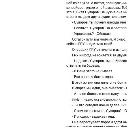
ней из-за угла. А потом, повинуясь 
конвейере только о ней думаешь. Теб
это я, Витя Суворов. Не нужна она м
строго мы друг друга судим, слишком
- Суворов, ты почему никогда мне
- Боишься, Суворов. Но я застав
- Угрожаешь? - Обещаю.
Остаток пути мы молчим. Я знаю, 
сейчас ГРУ следить за мной.
Операции ГРУ отточены и изящны
ГРУ никогда не гоняется за двум
- Надеюсь, Суворов, ты не броси
отвечать ты будешь.
- В Вене этого не бывает.
- Все равно я боюсь одна.
В этой жизни она ничего не боитс
В лифте мы одни, она смеется: - 
- А ты не боишься меня одну ночь
Лифт плавно остановился, я откр
- Ты что сегодня ночью делаешь? 
- С кем же ты спишь, Суворов? - 
- И я одна, - вздыхает она.
Она переступает порог и вдруг о
самая коварная порода женщин. Нен