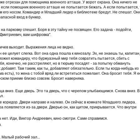
уже отрезан для помощника военного атташе. У ворот охрана. Она ничего не
т, если помощник военного атташе не попытается бежать. А если попытается, 
 его носом. Командир и Младший лидер к библиотеке бредут. Не спешат. Он
запасной вход в бункер.
а парковку спешит. Боря в эту тайну не посвящен. Его задача - подойти,
 Дмитриевич, вам шифровка".
ичев выходит. Выражения лица не видно.
н ее целует слегка. Вот она одна пошла к кинозалу. Эх, не знаешь ты, капитан
ложил командиру, что буржуазный мир тебя совратить пытается, сбить с
ебя, конечно, не расстреляют, но в тюрьму посадят - за попытку обмануть
 добавят. Там таким, как ты, добавляют обязательно. Если ты когда-нибудь из
 есть), то жена с тобой вряд ли встретиться пожелает. Она бросит тебя. Я е
ском приеме близко совсем. Бросит наверняка.
ца вниз. Еще дверь. Это та дверь, что с черепом улыбающимся. Снова вниз. В
л.
 коридор. Двери направо и налево. Он сейчас в комнате Младшего лидера.
а появляется из-за двери. Дверью он, как щитом, прикрывается. Что внутри
а нет. Иди, Виктор Андреевич, кино смотри. Сами справимся.
.
. Малый рабочий зал...