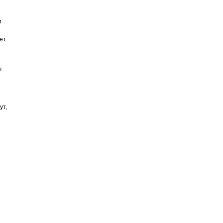
м
ет.
т
ут,