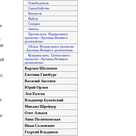
Освободитель
Самоубийство
Контроль
,
Выбор
Спецназ
х
Змееед
Против всех. Первая книга
й
трилогии «Хроника Великого
т
десятилетия»
да
Облом. Вторая книга трилогии
«Хроника Великого десятилетия»
Кузькина мать. Третья книга
трилогии «Хроника Великого
той
десятилетия»
Варлам Шаламов
Евгения Гинзбург
т,
Василий Аксенов
Юрий Орлов
Лев Разгон
ю
Владимир Буковский
Михаил Шрейдер
Олег Алкаев
ко
Анна Политковская
Иван Солоневич
Георгий Владимов