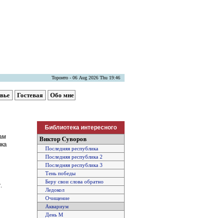
Торонто - 06 Aug 2026 Thu 19:46
овье
Гостевая
Обо мне
Библиотека интересного
ам
Виктор Суворов
чка
Последняя республика
Последняя республика 2
Последняя республика 3
Тень победы
Беру свои слова обратно
.
Ледокол
Очищение
Аквариум
День М