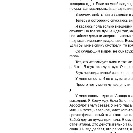
женщина ждет. Если за мной следят,
показаться маскировкой, а над истин
Впрочем, лифты так и замерли в 
Теперь я осторожно спускаюсь вн
Я касаюсь пола только внешними 
скрипят. Но все же лучше идти так, 
вестибюле десятки дверок почтовых 
надписи с именами владельцев. Всем
Если бы мне в спину смотрели, то вр
Со скучающим видом, не обнаружи
гараж.
Тот, кто использует один и тот ж
работе. Я вкус этот чувствую. Он не п
Вкус конспиративной жизни не пох
У меня он есть. И не отсутствие 
Просто нет у меня лучшего пути.
3
У меня вновь недосып. А когда в
выходной. Я Вовку жду. Если бы он 
Аэрофлот в углу зевает. У него глаз
мне. Он тоже, наверное, ждет кого-
срочно финансовый отчет закончить. Я
Забой другая нужда пригнала. Я ему 
отпечатаны. Это действительно так.
сюда. Он вид делает, что работает, 