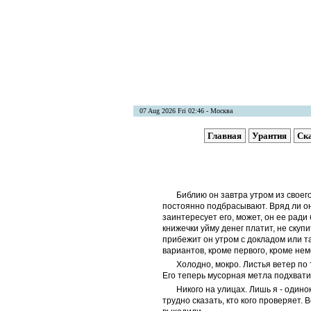
07 Aug 2026 Fri 02:46 - Москва
Главная
Урантия
Ск
Библию он завтра утром из своег
постоянно подбрасывают. Вряд ли он 
заинтересует его, может, он ее ради
книжечки уйму денег платит, не скупи
прибежит он утром с докладом или т
вариантов, кроме первого, кроме нем
Холодно, мокро. Листья ветер по т
Его теперь мусорная метла подхватит
Никого на улицах. Лишь я - один
трудно сказать, кто кого проверяет.