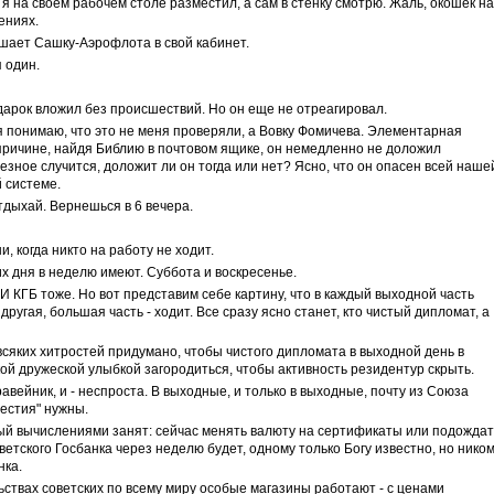
я на своем рабочем столе разместил, а сам в стенку смотрю. Жаль, окошек н
ениях.
шает Сашку-Аэрофлота в свой кабинет.
 один.
одарок вложил без происшествий. Но он еще не отреагировал.
 понимаю, что это не меня проверяли, а Вовку Фомичева. Элементарная
 причине, найдя Библию в почтовом ящике, он немедленно не доложил
рьезное случится, доложит ли он тогда или нет? Ясно, что он опасен всей наше
 системе.
тдыхай. Вернешься в 6 вечера.
, когда никто на работу не ходит.
х дня в неделю имеют. Суббота и воскресенье.
И КГБ тоже. Но вот представим себе картину, что в каждый выходной часть
другая, большая часть - ходит. Все сразу ясно станет, кто чистый дипломат, а
 всяких хитростей придумано, чтобы чистого дипломата в выходной день в
кой дружеской улыбкой загородиться, чтобы активность резидентур скрыть.
авейник, и - неспроста. В выходные, и только в выходные, почту из Союза
вестия" нужны.
дый вычислениями занят: сейчас менять валюту на сертификаты или подождат
оветского Госбанка через неделю будет, одному только Богу известно, но нико
нка.
ствах советских по всему миру особые магазины работают - с ценами