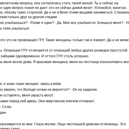
мимолетному капризу, она согласилась стать твоей женой. Ты и сейчас на
е один вопрос покоя не дает: кто ее сейчас домой везет. Успокойся, капитан,
не, обхожу таких стороной. Да и не в Вене этими вещами заниматься. Слишко
 пристально друг за другом следим.
 не улыбаешься? - Разве я один? - Да. Мне все улыбаются. Боишься меня? - Н
лю тебя улыбаться.
что это не провокация ГРУ. Такие женщины только так и говорят. Да и не може
. Операции ГРУ отличаются от операций любых других разведок простотой.
я зайцами одновременно. И оттого ГРУ столь успешно.
шь меня возле дома. Я красивая женщина, меня на лестнице изнасиловать мог
я, я знаю таких женщин: зверь в юбке.
Ты уверен, что Володя ночью не вернется? - Он на задании.
ю оставлять, меня украсть могут.
ываю перед ней дверь. Она квартирную ключом отпирает.
- Сплю.
Один.
борачивается ко мне. Глаза жгучие. Лицо чистенькой девочки-отличницы. Это
авижу таких.