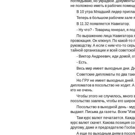
поглядываю, но украдкой. Документы 
не положено иметь в рабочих помещ
В 10 утра Младший лидер пригла
Теперь в большом рабочем зале я
В 11.32 появляется Навигатор.
- Ну что? - Товарищ генерал, я п
По выражению лица Навигатора я
провокация. Он клюнул. По какой-то
руководству. А если с ним что-то се
тайной организации и всей советской
- Виктор Андреевич, иди домой, о
- Есть.
Весь мир имеет выходные дни. Дни
Советские дипломаты по два таки
Но ГРУ не имеет выходных дней. 
дипломатов в посольство не ходит. А 
кто не очень.
Чтобы этого не случилось, много
посольство завлечь, чтобы его широ
Посольство в выходной день - мур
выдают. Письма да газеты. Всем "Из
Там курс валют печатается. Каж
курс валют скачет. Какова позиция с
другому, даже и председателю Госба
А еще по выходным дням в посоль