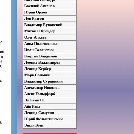
Василий Аксенов
Юрий Орлов
Лев Разгон
Владимир Буковский
Михаил Шрейдер
Олег Алкаев
ю,
Анна Политковская
Иван Солоневич
ния
Георгий Владимов
 в
и
Леонид Владимиров
т,
Леонид Кербер
Марк Солонин
ь,
Владимир Суравикин
Александр Никонов
Алекс Гольдфарб
Ли Куан Ю
Айн Рэнд
Леонид Самутин
Юрий Фельштинский
.
Эшли Вэнс