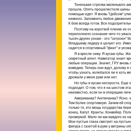
Тоненькая стрелка маленького ак
прошла. Опять прошелестели шины о
помощью едет. Я вновь "Цейсом" ули
немного. Запомнить любое движение. 
К бою всегда готов. Все подозритель
Поэтому на короткой пленке их оч
переполнило сознание чего-то ужасн
тысяч других узнаю - это "ситроен"
Младшему лидеру и целует его. Име
садится в спортивный "фиат" и уезж
Я в кресле сижу. Я кусаю губы. Ж
секретный агент. Навигатор знает в
любые операции. Значит, ГРУ вновь 
комедию. Теперь они ждут, доложу я 
чтобы узнать, колебался ли я хоть м
дрожали у меня руки или нет.
Но губы я кусаю неспроста. Еще 
подходит. О том, что я на шестом эт
неизвестно, если он в операцию лич
Американка? Англичанка? Ясно, 
Тем более спортивную. Зачем ей спо
только те, кто мощь государства бер
конец. Капут. Кранты. Конвейер. По
проверкой. Мало ли как каждого из 
Мои пустые глаза смотрят на пустын
фигура с газетой в руке у витрины о