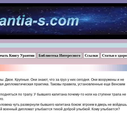
ачать Книгу Урантии
Библиотека Интересного
Ссылки
Статьи о здор
ы. Двое. Крупные. Они знают, что за груз у них сегодня. Они вооружены и не
ная дипломатическая практика. Таковы правила, установленные еще Венским
одняться по трапу. У бывшего капитана почему-то ноги на ступени трапа не
го.
ловека чуть развернули бывшего капитана боком: втроем в дверь не войдешь
кий военный дипломат улыбается тихой доброй улыбкой. Кому улыбается?