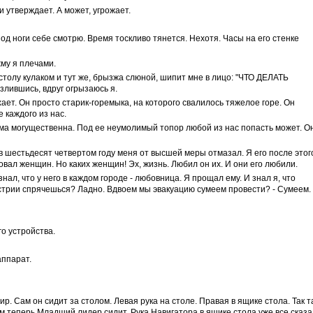
 утверждает. А может, угрожает.
под ноги себе смотрю. Время тоскливо тянется. Нехотя. Часы на его стенке
жму я плечами.
о столу кулаком и тут же, брызжа слюной, шипит мне в лицо: "ЧТО ДЕЛАТЬ
озлившись, вдруг огрызаюсь я.
хает. Он просто старик-горемыка, на которого свалилось тяжелое горе. Он
 каждого из нас.
ема могущественна. Под ее неумолимый топор любой из нас попасть может. О
 в шестьдесят четвертом году меня от высшей меры отмазал. Я его после этог
бовал женщин. Но каких женщин! Эх, жизнь. Любил он их. И они его любили.
знал, что у него в каждом городе - любовница. Я прощал ему. И знал я, что
Австрии спрячешься? Ладно. Вдвоем мы эвакуацию сумеем провести? - Сумеем.
о устройства.
аппарат.
дир. Сам он сидит за столом. Левая рука на столе. Правая в ящике стола. Так 
ом теперь Младший лидер сидит. Рука Навигатора в ящике стола уже все сказ