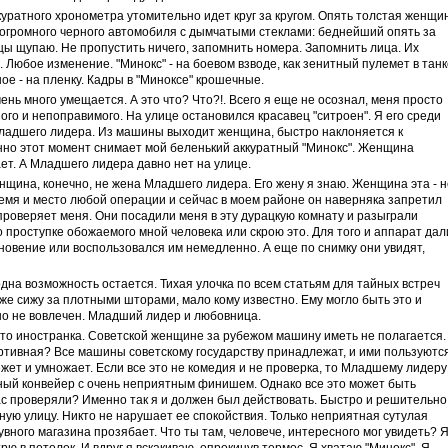
куратного хронометра утомительно идет круг за кругом. Опять толстая женщи
громного черного автомобиля с дымчатыми стеклами: беднейший опять за
цы щупаю. Не пропустить ничего, запомнить номера. Запомнить лица. Их
Любое изменение. "Минокс" - на боевом взводе, как зенитный пулемет в танк
ное - на пленку. Кадры в "Миноксе" крошечные.
ень много умещается. А это что? Что?!. Всего я еще не осознал, меня просто
ого и непоправимого. На улице остановился красавец "ситроен". Я его среди
 Младшего лидера. Из машины выходит женщина, быстро наклоняется к
нно этот момент снимает мой беленький аккуратный "Минокс". Женщина
ает. А Младшего лидера давно нет на улице.
енщина, конечно, не жена Младшего лидера. Его жену я знаю. Женщина эта - н
ремя и место любой операции и сейчас в моем районе он наверняка запретил
проверяет меня. Они посадили меня в эту дурацкую комнату и разыграли
о проступке обожаемого мной человека или скрою это. Для того и аппарат дал
гновение или воспользовался им немедленно. А еще по снимку они увидят,
одна возможность остается. Тихая улочка по всем статьям для тайных встреч
аже сижу за плотными шторами, мало кому известно. Ему могло быть это и
но не вовлечен. Младший лидер и любовница.
что иностранка. Советской женщине за рубежом машину иметь не полагается.
ртивная? Все машины советскому государству принадлежат, и ими пользуютс
ежет и умножает. Если все это не комедия и не проверка, то Младшему лидеру 
лный конвейер с очень неприятным финишем. Однако все это может быть
нас проверяли? Именно так я и должен был действовать. Быстро и решительно
ную улицу. Никто не нарушает ее спокойствия. Только неприятная сутулая
бувного магазина прозябает. Что ты там, человече, интересного мог увидеть? 