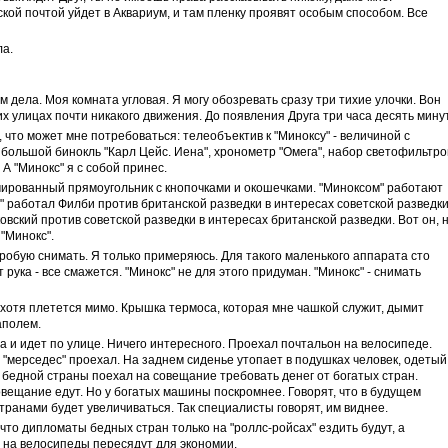
ой почтой уйдет в Аквариум, и там пленку проявят особым способом. Все
ла.
 дела. Моя комната угловая. Я могу обозревать сразу три тихие улочки. Вон
х улицах почти никакого движения. До появления Друга три часа десять минут
 что может мне потребоваться: телеобъектив к "Миноксу" - величиной с
 большой бинокль "Карл Цейс. Иена", хронометр "Омега", набор светофильтро
 А "Минокс" я с собой принес.
мированный прямоугольник с кнопочками и окошечками. "Миноксом" работают
" работал Филби против британской разведки в интересах советской разведки
вский против советской разведки в интересах британской разведки. Вот он, 
"Минокс".
обую снимать. Я только примеряюсь. Для такого маленького аппарата сто
рука - все смажется. "Минокс" не для этого придуман. "Минокс" - снимать
хотя плетется мимо. Крышка термоса, которая мне чашкой служит, дымит
аполем.
 и идет по улице. Ничего интересного. Проехал почтальон на велосипеде.
 "мерседес" проехал. На заднем сиденье утопает в подушках человек, одетый
бедной страны поехал на совещание требовать денег от богатых стран.
вещание едут. Но у богатых машины поскромнее. Говорят, что в будущем
ранами будет увеличиваться. Так специалисты говорят, им виднее.
что дипломаты бедных стран только на "роллс-ройсах" ездить будут, а
 на велосипеды пересядут для экономии.