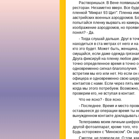
Растворишься. В Вене появишься,
ресторан. Незаметно вверх. Все буд
пленкой "Микрат 93 Щит". Пленка им
австрийских военных аэродромов. Бо
попытайся пленку вырвать из камеры 
изображение аэродромов, но проявит
понял? - Да.
- Тогда слушай дальше. Друг в т
находиться в ста метрах от него и 
кто это будет. Может быть, женщина
смущайся, если даже одежда грязная
Друга фиксируй на пленку любое дви
точно определенное время в точно о
одновременно сигнал благополучия. Та
встретим мы его или нет. Но если он
офицера и одновременно свою шкуру.
контактов с нами. Если через пять ми
когда мы этого потребуем. Возможно,
проверим его, не вступая в контакт.
Что не ясно? - Все ясно.
- Последнее. Время и место про
оставшееся до операции время ты не
вынужденном контакте докладывать 
Телеграмма моим личным шифром 
другой фотоаппарат, кроме того, чт
Будь осторожен с "Миноксом". Он зар
Смотри, не повреди ее. О том, ка