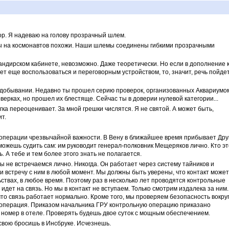
ор. Я надеваю на голову прозрачный шлем.
мы на космонавтов похожи. Наши шлемы соединены гибкими прозрачными
мандирском кабинете, невозможно. Даже теоретически. Но если в дополнение 
т еще воспользоваться и переговорным устройством, то, значит, речь пойдет
в добывании. Недавно ты прошел серию проверок, организованных Аквариумо
верках, но прошел их блестяще. Сейчас ты в доверии нулевой категории...
гка переоценивает. За мной грешки числятся. Я не святой. А может быть,
т.
 операции чрезвычайной важности. В Вену в ближайшее время прибывает Друг
 можешь судить сам: им руководит генерал-полковник Мещеряков лично. Кто эт
ь. А тебе и тем более этого знать не полагается.
мы не встречаемся лично. Никогда. Он работает через систему тайников и
ти встречу с ним в любой момент. Мы должны быть уверены, что контакт может
ствах, в любое время. Поэтому раз в несколько лет проводятся контрольные
 идет на связь. Но мы в контакт не вступаем. Только смотрим издалека за ним.
что связь работает нормально. Кроме того, мы проверяем безопасность вокру
я операция. Приказом начальника ГРУ контрольную операцию приказано
т номер в отеле. Проверять будешь двое суток с мощным обеспечением.
свою бросишь в Инсбруке. Исчезнешь.