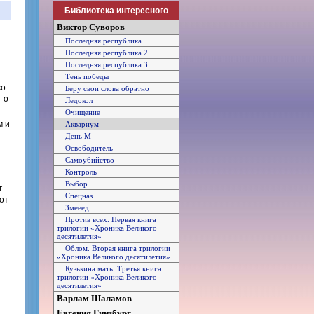
Библиотека интересного
Виктор Суворов
Последняя республика
Последняя республика 2
Последняя республика 3
Тень победы
ко
Беру свои слова обратно
 о
Ледокол
Очищение
м и
Аквариум
День М
Освободитель
Самоубийство
Контроль
Выбор
.
Спецназ
от
Змееед
Против всех. Первая книга
трилогии «Хроника Великого
десятилетия»
Облом. Вторая книга трилогии
«Хроника Великого десятилетия»
Кузькина мать. Третья книга
г
трилогии «Хроника Великого
десятилетия»
Варлам Шаламов
Евгения Гинзбург