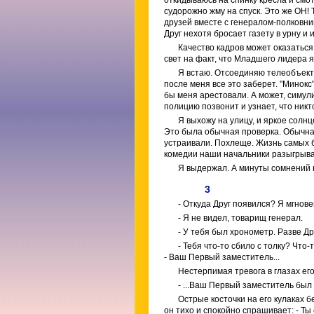
откидываюсь на спинку кресла и смот
судорожно жму на спуск. Это же ОН! 
друзей вместе с генералом-полковни
Друг нехотя бросает газету в урну и 
Качество кадров может оказаться
свет на факт, что Младшего лидера я
Я встаю. Отсоединяю телеобъектив
после меня все это заберет. "Минокс"
бы меня арестовали. А может, симул
полицию позвонит и узнает, что никт
Я выхожу на улицу, и яркое солнц
Это была обычная проверка. Обычная
устраивали. Похлеще. Жизнь самых б
комедии наши начальники разыгрыва
Я выдержал. А минуты сомнений 
3
- Откуда Друг появился? Я мгнов
- Я не видел, товарищ генерал.
- У тебя был хронометр. Разве Д
- Тебя что-то сбило с толку? Ч
- Ваш Первый заместитель...
Нестерпимая тревога в глазах его
- ...Ваш Первый заместитель был 
Острые косточки на его кулаках б
он тихо и спокойно спрашивает: - Ты е