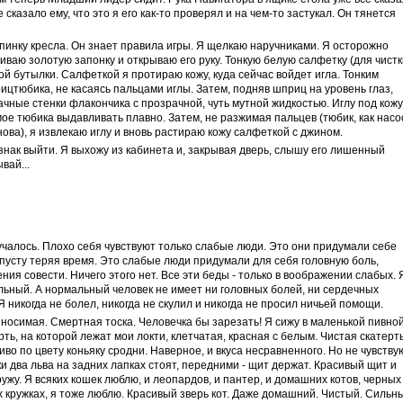
сказало ему, что это я его как-то проверял и на чем-то застукал. Он тянется
спинку кресла. Он знает правила игры. Я щелкаю наручниками. Я осторожно
иваю золотую запонку и открываю его руку. Тонкую белую салфетку (для чистк
й бутылки. Салфеткой я протираю кожу, куда сейчас войдет игла. Тонким
тюбика, не касаясь пальцами иглы. Затем, подняв шприц на уровень глаз,
чные стенки флакончика с прозрачной, чуть мутной жидкостью. Иглу под кожу
ое тюбика выдавливать плавно. Затем, не разжимая пальцев (тюбик, как насо
нова), я извлекаю иглу и вновь растираю кожу салфеткой с джином.
знак выйти. Я выхожу из кабинета и, закрывая дверь, слышу его лишенный
вай...
учалось. Плохо себя чувствуют только слабые люди. Это они придумали себе
пусту теряя время. Это слабые люди придумали для себя головную боль,
ния совести. Ничего этого нет. Все эти беды - только в воображении слабых. 
альный. А нормальный человек не имеет ни головных болей, ни сердечных
Я никогда не болел, никогда не скулил и никогда не просил ничьей помощи.
ыносимая. Смертная тоска. Человечка бы зарезать! Я сижу в маленькой пивной
рть, на которой лежат мои локти, клетчатая, красная с белым. Чистая скатерть
иво по цвету коньяку сродни. Наверное, и вкуса несравненного. Но не чувству
ки два льва на задних лапках стоят, передними - щит держат. Красивый щит и
ужу. Я всяких кошек люблю, и леопардов, и пантер, и домашних котов, черных
ых кружках, я тоже люблю. Красивый зверь кот. Даже домашний. Чистый. Сильн