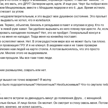
рю в потолок. И вдруг я вскакиваю, опрокинув термос. Я хватаю "Минокс". Я
Так, его мать, это ДРУГ! Затвором щелк, щелк. И еще раз. Черт бы побрал всех
ком Мещеряковым, вместе с Младшим лидером и его б...дью. Время истекло.
исчезает за углом.
 неудовлетворительным, и это выдаст мое душевное состояние. Это прольет
 выдавать не хотел, что я колебался.
. Термос, объектив, бинокль я укладываю в пакет и опускаю в урну. Кто-то
 в левой руке зажат. Так удобнее вырывать из него пленку при аресте. Ах, есл
ировать нападение полиции? Нет, это не пройдет. Генеральный консул в
о на меня не нападал. Тогда меня на конвейер поставят.
е ослепляет меня. Нет. В этом радостном мире все не может быть так плохо.
 провокация ГРУ. И я не клюнул. В академии нам и не такие проверки
лизких нам людей на карте стояла. А потом выяснялось, что это просто
ли. Многие этого не выдерживали.
нам прощали. Мы все-таки тоже люди.
ение размышляю, соврать или нет.
руг вышел не точно вовремя? Я молчу.
то-то было подозрительным? Непонятным? Необъяснимым? Что-то смутило теб
.
на месте встречи за двенадцать минут до появления Друга... с женщиной.
елые-белые. И лицо белое. Он молчит. Он смотрит в стену сквозь меня. Потом
го, конечно, не успел заснять...