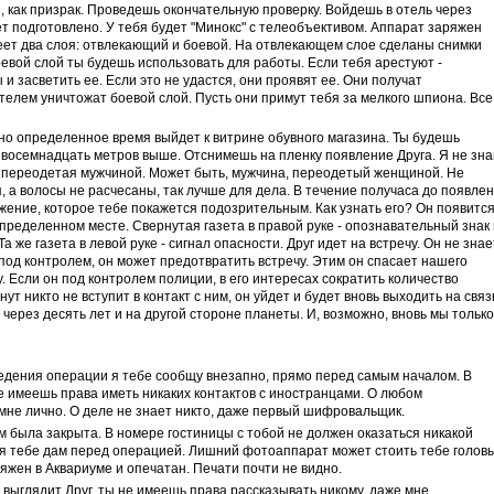
 как призрак. Проведешь окончательную проверку. Войдешь в отель через
ет подготовлено. У тебя будет "Минокс" с телеобъективом. Аппарат заряжен
еет два слоя: отвлекающий и боевой. На отвлекающем слое сделаны снимки
евой слой ты будешь использовать для работы. Если тебя арестуют -
и засветить ее. Если это не удастся, они проявят ее. Они получат
елем уничтожат боевой слой. Пусть они примут тебя за мелкого шпиона. Все
очно определенное время выйдет к витрине обувного магазина. Ты будешь
на восемнадцать метров выше. Отснимешь на пленку появление Друга. Я не зна
, переодетая мужчиной. Может быть, мужчина, переодетый женщиной. Не
, а волосы не расчесаны, так лучше для дела. В течение получаса до появле
жение, которое тебе покажется подозрительным. Как узнать его? Он появится
пределенном месте. Свернутая газета в правой руке - опознавательный знак 
 же газета в левой руке - сигнал опасности. Друг идет на встречу. Он не знае
 под контролем, он может предотвратить встречу. Этим он спасает нашего
 Если он под контролем полиции, в его интересах сократить количество
нут никто не вступит в контакт с ним, он уйдет и будет вновь выходить на связ
 через десять лет и на другой стороне планеты. И, возможно, вновь мы только
ведения операции я тебе сообщу внезапно, прямо перед самым началом. В
 имеешь права иметь никаких контактов с иностранцами. О любом
мне лично. О деле не знает никто, даже первый шифровальщик.
была закрыта. В номере гостиницы с тобой не должен оказаться никакой
о я тебе дам перед операцией. Лишний фотоаппарат может стоить тебе головы
яжен в Аквариуме и опечатан. Печати почти не видно.
к выглядит Друг, ты не имеешь права рассказывать никому, даже мне.