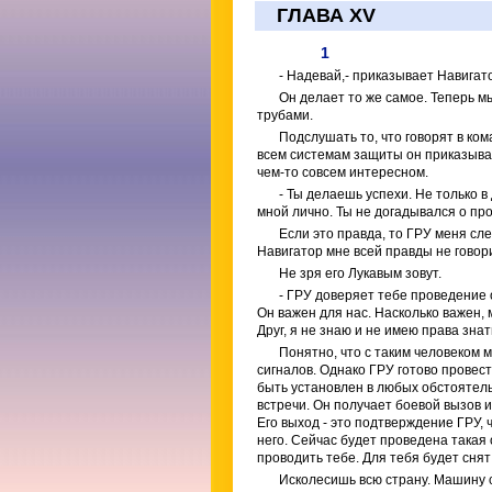
ГЛАВА XV
1
- Надевай,- приказывает Навигат
Он делает то же самое. Теперь 
трубами.
Подслушать то, что говорят в ко
всем системам защиты он приказывае
чем-то совсем интересном.
- Ты делаешь успехи. Не только 
мной лично. Ты не догадывался о про
Если это правда, то ГРУ меня сле
Навигатор мне всей правды не говори
Не зря его Лукавым зовут.
- ГРУ доверяет тебе проведение
Он важен для нас. Насколько важен,
Друг, я не знаю и не имею права знат
Понятно, что с таким человеком 
сигналов. Однако ГРУ готово провес
быть установлен в любых обстоятель
встречи. Он получает боевой вызов и
Его выход - это подтверждение ГРУ, 
него. Сейчас будет проведена така
проводить тебе. Для тебя будет сня
Исколесишь всю страну. Машину 