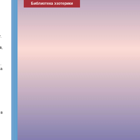
Библиотека эзотерики
.
в,
.
на
 в