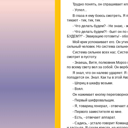
Трудно понять, он спрашивает или
- Успел...
В глаза я ему боюсь смотреть. Я 
тикают - тик, тик, тик.
- Что делать будем? - Не знаю, - 
- Что делать будем?! - бьет он п
БУДЕМ?!" - Эвакуацию готовить! - об
Мой крик успокаивает его. Он ути
сильный человек. Но система сильнее
Система сильнее всех нас. Сист
смотрит в пустоту.
- Знаешь, Витя, полковник Мороз
по всему свету вел за собой. Он вер
Я знал, что он налево ударяет. Я 
попадется он. Знал. Как ты в этой 
- Шприц в шкафу возьми.
- Взял.
Он нажимает кнопку переговорног
- Первый шифровальщик.
- Я, товарищ генерал, - отвечает 
- Первого заместителя ко мне.
- Есть, - отвечает аппарат.
- Садись, - устало говорит Коман
и застыла. Я сзади кресла, на котор