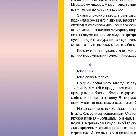
Младшему лидеру. А мое присутствие 
всем телом до хруста в костях.
Затем спокойно заводит руки за 
поднимаю рукав его пиджака, расстег
оптики) я смачиваю джином из зелено
штырьком я пробиваю мембрану шприц
нежно двумя пальцами жму на прозра
нужно вводить аккуратно, а содержим
может втянуть всю жидкость в себя с
Кивком головы Лукавый дает мне 
всяких переживаний голос: - Рассказы
4
Мне плохо.
Мне совсем плохо.
Со мной подобного никогда не сл
тысячи болезней и предаются им, по
приступы слабости, обмороки, угрызе
себя к сильным не отношу, Я - норм
приступов, ни нервных расстройств. 
Но сегодня мне плохо. Тоска нев
В углу. Как волк затравленный. Скате
Кружка пивная - большая. Точеная. П
вкуса. На граненом боку пивной круж
львы красивые. Язычки розовые - нар
сереньких. И тех львов, что на пивн