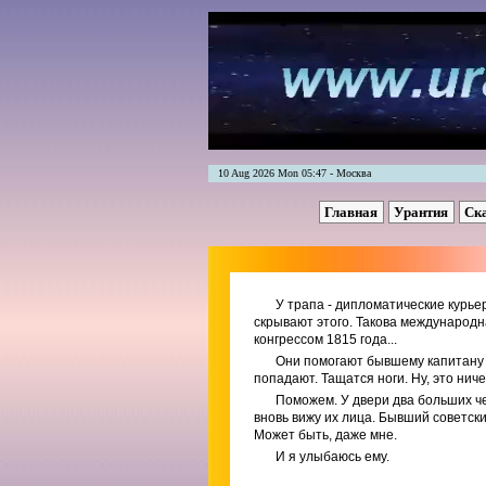
10 Aug 2026 Mon 05:47 - Москва
Главная
Урантия
Ск
У трапа - дипломатические курьер
скрывают этого. Такова международ
конгрессом 1815 года...
Они помогают бывшему капитану п
попадают. Тащатся ноги. Ну, это ниче
Поможем. У двери два больших че
вновь вижу их лица. Бывший советс
Может быть, даже мне.
И я улыбаюсь ему.