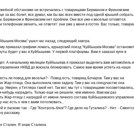
служебной обстановке не встречались с товарищами Берманом и Фриновским.
дце за вас болит, все думал, как бы вас всех вместе под одной крышей собрать.
 Берманом и Фриновским нет проблем. Они все уже к веселью готовятся.
телефонам звонить, не ответят: они уже у меня в гостях. Вас только, товар
уйбышев-Москва" ушел час назад, следующий завтра.
ому приказал графики ломать, курьерский поезд "Куйбышев-Москва" останови
нуты будет у вас в Куйбышеве. У первой платформы. Вам я заказал купе в
дет. А начальнику милиции Куйбышева я приказал выделить вам автомобиль и
т управления НКВД до вокзала блокировать. Самое вам время успеть на наше
сть ли повод для веселья? - Повод есть, товарищ Бочаров. Там у вас на
ая Жар-птица. Она выполнила свою задачу. Там у вас на спецучастке она
. Уверен, у Гитлера такой нет. Так вот, мы тут с товарищами посоветовались,
-нибудь наградить. Только еще не решили, чем именно. Вам как раз
ть Жар-птицу с наградой от имени личного состава Куйбышевского управлени
 нас есть о чем с вами потолковать...
 и ласково так: - Где "Контроль-блок"? Где дело на Гуталина? - Нет. - Смеетс
ну расскажу.
 не Сталин. Я знаю Сталина.