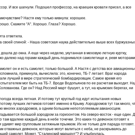
сор. И все шагнули. Подошел профессор, на краешек кровати присел, а все
самочувствие? Настя ему только кивнула: хорошее.
орошо. Скажите "А". Хорошо. Глаза? Хорошо.
та ответила.
а своей спиной: - Наша советская наука действительно выше всех буржуазны
 дошла до окна. А еще через неделю, укутанная в меховую летную куртку,
ко-далеко над горами каждый день поднимался самолетище и, ревя моторами
амолет он и есть самолет, только большой. А Настя с детства все авиационны
Вспомнила, прикинула, вычислила: это, конечно, ТБ-7 летает. Враг народа
дали лучший в мире стратегический бомбардировщик. Самое время его
спытателем мог быть на ТБ-7. Вроде Водопьянов по ее расчетам выходит. Н
олованова. Где он? Над Россией март бушует, а тут, на крымских берегах, ни
погода всегда летная. И потому тут круглый год идут испытания новых
отому лучших летчиков готовят именно в Крыму. Аэродромов тут так много, ч
ью многих аэродромов, а одним большим непотопляемым авианосцем.
 угадывается большой аэродром за горизонтом. На северо-восток - еще один. 
о там вдалеке каждый день в небе точечки. Это каких-то девчонок готовят к
удивят мир групповым затяжным прыжком. Их не только для парада готовят.
м отважных девчонок, которые могут валиться с неба, не раскрываясь до
ающий самолет. Может, "Сталинский маршрут"? И улыбнулась.