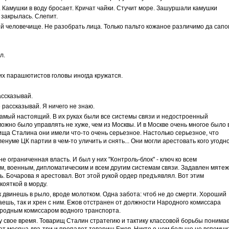
. Камушки в воду бросает. Кричат чайки. Стучит море. Зашуршали камушки
 закрылась. Слепит.
й человечище. Не разобрать лица. Только пальто кожаное различимо да сапо
л.
ких парашютистов головы иногда кружатся.
ассказывай.
е рассказывай. Я ничего не знаю.
 Самый настоящий. В их руках были все системы связи и недостроенный
ожно было управлять не хуже, чем из Москвы. И в Москве очень многое было 
ища Сталина они имели что-то очень серьезное. Настолько серьезное, что
енуме ЦК партии в чем-то уличить и снять... Они могли арестовать кого угодн
не ограниченная власть. И был у них "Контроль-блок" - ключ ко всем
, военным, дипломатическим и всем другим системам связи. Задавлен мятеж
ть. Бочарова я арестовал. Вот этой рукой ордер предъявлял. Вот этим
кояткой в морду.
ак двинешь в рыло, вроде молотком. Одна забота: чтоб не до смерти. Хороший
аешь, так и хрен с ним. Ежов отстранен от должности Народного комиссара
ародным комиссаром водного транспорта.
му свое время. Товарищ Сталин стратегию и тактику классовой борьбы понима