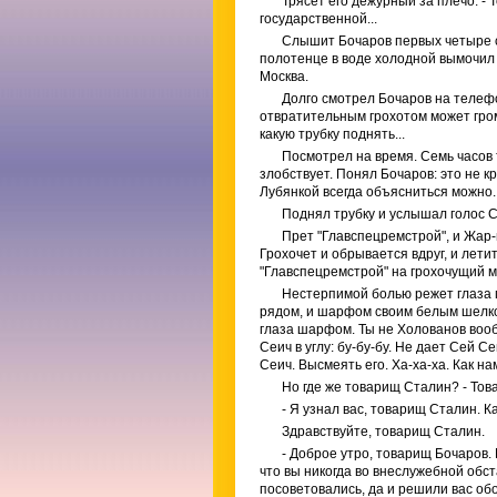
Трясет его дежурный за плечо: -
государственной...
Слышит Бочаров первых четыре с
полотенце в воде холодной вымочил 
Москва.
Долго смотрел Бочаров на телеф
отвратительным грохотом может гром
какую трубку поднять...
Посмотрел на время. Семь часов 
злобствует. Понял Бочаров: это не к
Лубянкой всегда объясниться можно.
Поднял трубку и услышал голос 
Прет "Главспецремстрой", и Жар-
Грохочет и обрывается вдруг, и лети
"Главспецремстрой" на грохочущий мос
Нестерпимой болью режет глаза 
рядом, и шарфом своим белым шелков
глаза шарфом. Ты не Холованов воо
Сеич в углу: бу-бу-бу. Не дает Сей 
Сеич. Высмеять его. Ха-ха-ха. Как н
Но где же товарищ Сталин? - Това
- Я узнал вас, товарищ Сталин. К
Здравствуйте, товарищ Сталин.
- Доброе утро, товарищ Бочаров. 
что вы никогда во внеслужебной обст
посоветовались, да и решили вас обои