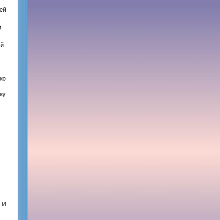
 ей
и
ой
й
тко
ку
. И