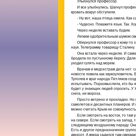
Улыбнулся профессор.
И все улыбнулись. Шагнул профес
кровать вокруг обступили.
- Ну вот, наша птица ожила. Как 
- Чудесно. Покажите язык. Так. Х
Через неделю вставать будем.
Легким одобрительным шумом сви
Обернулся профессор к кому-то з
наук. Телеграмму товарищу Сталину.
Она встала через неделю. И сама
бродила по пустынному берегу. Дале
уходил гулять над морем.
Врачам и медсестрам дела нет: с
новости ловила как звукоуловитель. 
Туполев и враг народа Петляков соз
испытывать. Поразмыслила, кто бы и
будет у знающих людей спросить. У Х
снега, ни мороза.
Просто ветрено и прохладно. Но 
самолетов и десантных планеров. И п
можно считать Крым не совокупност
Если смотреть на восток, то там
на севере. Если смотреть на запад, т
следующему воздушному параду. Они 
Есть и другое предназначение группа
двухсот. А вчера садился там сверк