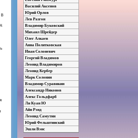
Василий Аксенов
Юрий Орлов
 В
Лев Разгон
ищ
Владимир Буковский
Михаил Шрейдер
Олег Алкаев
Анна Политковская
ть
Иван Солоневич
Георгий Владимов
Леонид Владимиров
Леонид Кербер
Марк Солонин
Владимир Суравикин
Александр Никонов
Алекс Гольдфарб
я
Ли Куан Ю
Айн Рэнд
я
Леонид Самутин
Юрий Фельштинский
Эшли Вэнс