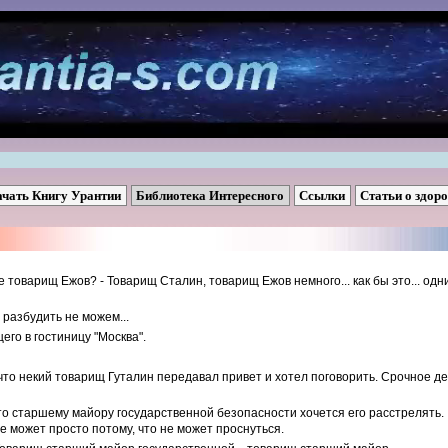
ачать Книгу Урантии
Библиотека Интересного
Ссылки
Статьи о здор
же товарищ Ежов? - Товарищ Сталин, товарищ Ежов немного... как бы это... одн
 разбудить не можем...
его в гостиницу "Москва".
, что некий товарищ Гуталин передавал привет и хотел поговорить. Срочное д
что старшему майору государственной безопасности хочется его расстрелять.
е может просто потому, что не может проснуться.