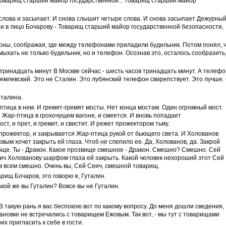
 Товарищ старший майор государственной... товарищ старший майор
лова и засыпает. И снова слышит четыре слова. И снова засыпает Дежурны
и в лицо Бочарову - Товарищ старший майор государственной безопасности,
оны, соображая, где между телефонами приладили будильник. Потом понял, 
ыхать не только будильник, но и телефон. Осознав это, осталось сообразить
тринадцать минут В Москве сейчас - шесть часов тринадцать минут. А телефо
ремлевский. Это не Сталин. Это лубянский телефон свирепствует. Это лучше.
Сталина.
птица в нем. И гремят-гремят мосты. Нет конца мостам. Один огромный мост.
т Жар-птица в грохочущем вагоне, и смеется. И вновь попадает
т, и прет, и гремит, и свистит. И режет прожектором тьму.
прожектор, и закрывается Жар-птица рукой от бьющего света. И Холованов
ым хочет закрыть ей глаза. Чтоб не слепило ее. Да, Холованов, да. Закрой
бще. Ты - Дракон. Какое прозвище смешное - Дракон. Смешно? Смешно. Сей
Сеич Холованову шарфом глаза ей закрыть. Какой человек нехороший этот Сей
ам всем смешно. Очень вы, Сей Сеич, смешной товарищ.
рищ Бочаров, это говорю я, Гуталин.
акой же вы Гуталин? Вовсе вы не Гуталин.
В такую рань я вас беспокою вот по какому вопросу. До меня дошли сведения,
ановке не встречались с товарищем Ежовым. Так вот, - мы тут с товарищами
х пригласить к себе в гости.