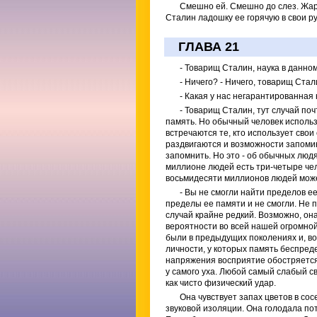
Смешно ей. Смешно до слез. Жарк
Сталин ладошку ее горячую в свои ру
ГЛАВА 21
- Товарищ Сталин, наука в данном
- Ничего? - Ничего, товарищ Стал
- Какая у нас негарантированная 
- Товарищ Сталин, тут случай по
память. Но обычный человек исполь
встречаются те, кто использует свои
раздвигаются и возможности запоми
запомнить. Но это - об обычных лю
миллионе людей есть три-четыре чел
восьмидесяти миллионов людей может
- Вы не смогли найти пределов е
пределы ее памяти и не смогли. Не п
случай крайне редкий. Возможно, она
вероятности во всей нашей огромной
были в предыдущих поколениях и, во
личности, у которых память беспреде
напряжения восприятие обостряется 
у самого уха. Любой самый слабый св
как чисто физический удар.
Она чувствует запах цветов в с
звуковой изоляции. Она голодала по