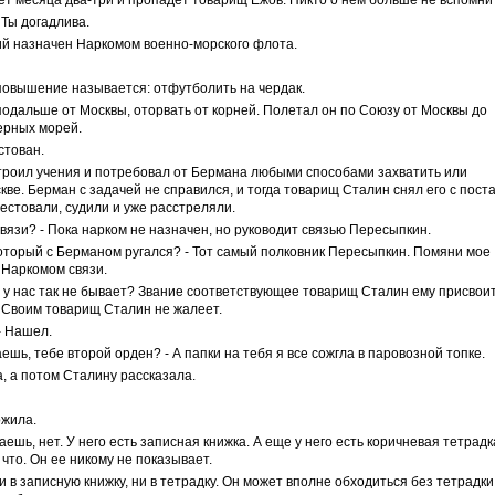
ет месяца два-три и пропадет товарищ Ежов. Никто о нем больше не вспомнит
 Ты догадлива.
кий назначен Наркомом военно-морского флота.
 повышение называется: отфутболить на чердак.
одальше от Москвы, оторвать от корней. Полетал он по Союзу от Москвы до
верных морей.
стован.
строил учения и потребовал от Бермана любыми способами захватить или
ве. Берман с задачей не справился, и тогда товарищ Сталин снял его с пост
естовали, судили и уже расстреляли.
связи? - Пока нарком не назначен, но руководит связью Пересыпкин.
оторый с Берманом ругался? - Тот самый полковник Пересыпкин. Помяни мое
 Наркомом связи.
е у нас так не бывает? Звание соответствующее товарищ Сталин ему присвоит
. Своим товарищ Сталин не жалеет.
- Нашел.
маешь, тебе второй орден? - А папки на тебя я все сожгла в паровозной топке.
а, а потом Сталину рассказала.
ожила.
аешь, нет. У него есть записная книжка. А еще у него есть коричневая тетрадк
что. Он ее никому не показывает.
и в записную книжку, ни в тетрадку. Он может вполне обходиться без тетрадки