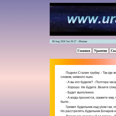
08 Aug 2026 Sat 20:27 - Москва
Главная
Урантия
Ск
Поднял Сталин трубку: - Так где 
словом, немного пьян.
- А вы его будили? - Полтора часа
- Хорошо. Не будите. Везите спящ
- Будет выполнено.
- А когда проснется, скажите ему
было...
Гремит будильник над ухом так, 
Но расстрелять будильник Бочаров н