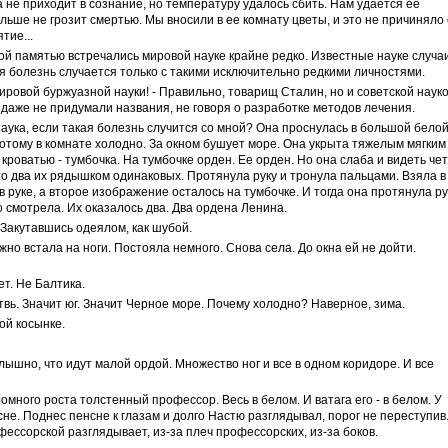
не приходит в сознание, но температуру удалось сбить. Нам удается ее
льше не грозит смертью. Мы вносили в ее комнату цветы, и это не причиняло
тие...
акой памятью встречались мировой науке крайне редко. Известные науке случа
я болезнь случается только с такими исключительно редкими личностями.
мировой буржуазной науки! - Правильно, товарищ Сталин, но и советской наук
 даже не придумали названия, не говоря о разработке методов лечения.
 наука, если такая болезнь случится со мной? Она проснулась в большой бело
потому в комнате холодно. За окном бушует море. Она укрыта тяжелым мягким
 кроватью - тумбочка. На тумбочке орден. Ее орден. Но она слаба и видеть че
то два их рядышком одинаковых. Протянула руку и тронула пальцами. Взяла в
 в руке, а второе изображение осталось на тумбочке. И тогда она протянула ру
го смотрела. Их оказалось два. Два ордена Ленина.
 Закутавшись одеялом, как шубой.
но встала на ноги. Постояла немного. Снова села. До окна ей не дойти.
т. Не Балтика.
твь. Значит юг. Значит Черное море. Почему холодно? Наверное, зима.
ой косынке.
лышно, что идут малой ордой. Множество ног и все в одном коридоре. И все
ромного роста толстенный профессор. Весь в белом. И ватага его - в белом. У
не. Поднес пенсне к глазам и долго Настю разглядывал, порог не переступив
фессорской разглядывает, из-за плеч профессорских, из-за боков.