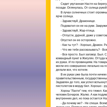
Сидит укутанная Настя на берегу
позади. Оглянулась. От солнца рукой
В лучах солнечных стоит огромны
ярче солнца.
- Здравствуй, Драконище.
Подхватил он ее на руки. Закружи
- Здравствуй, Жар-птица.
- Отпусти, дурной, даже у советс
Опустил он ее осторожно.
- Как ты тут? - Хорошо, Дракон. Р
- Что же тебе рассказывать? - Вс
- Все просто. Был заговор. Был.
командный пункт в Жигулях. Оттуда м
их руках. И по провинциям. На товар
могли его совершенно легально на пл
делали все, что хотели.
В их руках уже была почти ничем 
правительственным, государственным
Задавлен до того, как успел вспыхну
пистолетом в морду бил. Хорошо - ру
Хорош "Лахти" тем, что тяжел. К
человек Бочаров. Жалко. А как подум
внутренних дел, но пока остается Н
- Да почему же? - Не спеши. Все