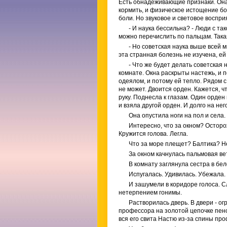
Есть обнадеживающие признаки. Она 
кормить, и физическое истощение бо
боли. Но звуковое и световое восприя
- И наука бессильна? - Люди с т
можно перечислить по пальцам. Така
- Но советская наука выше всей 
эта странная болезнь не изучена, ей
- Что же будет делать советская
комнате. Окна раскрыты настежь, и 
одеялом, и потому ей тепло. Рядом с
не может. Двоится орден. Кажется, ч
руку. Поднесла к глазам. Один орден
и взяла другой орден. И долго на не
Она опустила ноги на пол и села.
Интересно, что за окном? Осторож
Кружится голова. Легла.
Что за море плещет? Балтика? Не
За окном качнулась пальмовая ве
В комнату заглянула сестра в бел
Испугалась. Удивилась. Убежала.
И зашумели в коридоре голоса. С
нетерпением гонимы.
Растворилась дверь. В двери - ог
профессора на золотой цепочке пенс
вся его свита Настю из-за спины про