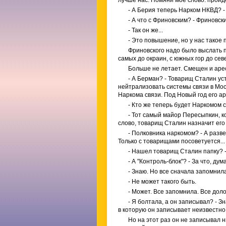
лучше нас. Помяни мое слово: пройд
- А Берия теперь Нарком НКВД? -
- А что с Фриновским? - Фриновс
- Так он же...
- Это повышение, но у нас такое
Фриновского надо было выслать п
самых до окраин, с южных гор до се
Больше не летает. Смещен и аре
- А Берман? - Товарищ Сталин у
нейтрализовать системы связи в Моск
Наркома связи. Под Новый год его ар
- Кто же теперь будет Наркомом 
- Тот самый майор Пересыпкин, к
слово, товарищ Сталин назначит его
- Полковника наркомом? - А разв
Только с товарищами посоветуется..
- Нашел товарищ Сталин папку? 
- А "Контроль-блок"? - За что, ду
- Знаю. Но все сначала запомнил
- Не может такого быть.
- Может. Все запомнила. Все дол
- Я болтала, а он записывал? - Зн
в которую он записывает неизвестно 
Но на этот раз он не записывал н