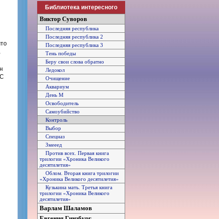
Библиотека интересного
й
Виктор Суворов
Последняя республика
Последняя республика 2
что
Последняя республика 3
,
Тень победы
Беру свои слова обратно
н
Ледокол
 С
Очищение
Аквариум
День М
Освободитель
Самоубийство
Контроль
Выбор
Спецназ
Змееед
Против всех. Первая книга
трилогии «Хроника Великого
десятилетия»
Облом. Вторая книга трилогии
«Хроника Великого десятилетия»
Кузькина мать. Третья книга
трилогии «Хроника Великого
десятилетия»
Варлам Шаламов
Евгения Гинзбург