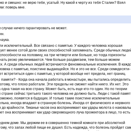
о и смешно: не верю тебе, усатый. Ну какой к черту из тебя Сталин? Взял
ки: поверь мне.
 случае ничего гарантировать не может.
ин.
наука.
чти исключительный. Все связано с памятью. У каждого человека хорошая
зует менее сотой доли своих способностей запоминать. Среди обычных люде
 способности на половину, на три четверти или больше, но тогда горизонты
нать резко увеличиваются. Чем больше раздвигаем, тем больше можем
дях. А среди обычных людей встречаются феноменальные исключения. В кажд
овека с памятью, поистине выдающейся. Но и это не все. Среди семидесяти-
 встретиться один с памятью, у которой вообще нет предела, нет границ.
е памяти? - Когда она начала работать в монастыре, мы пытались определить
отому, что плохо работали. Эти пределы не сможет найти никто. Их нет. Это
 одна такая на всю страну. Может быть, есть еще кто-то один. Но по теории
 стране сейчас третьего такого человека не должно быть. Люди с такой памя
зможно, появятся в будущих. И только такие поистине исключительные
льна, иногда впадают в странную болезнь. Иногда от физического и нервного
до крайности. Тиканье часов она воспринимает как удары молота о наковал
ет она воспринимает как удар сверхмощного луча прожектора в лицо, то есть
оседнем доме. Мы держим ее в совершенно темной комнате при абсолютной
тому, что запах любой пищи ее душил. Есть надежда, что болезнь пройдет сам