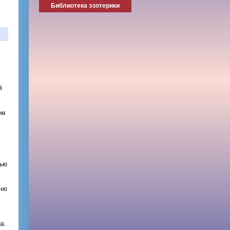
Библиотека эзотерики
й
ом
тью
ьню
а.