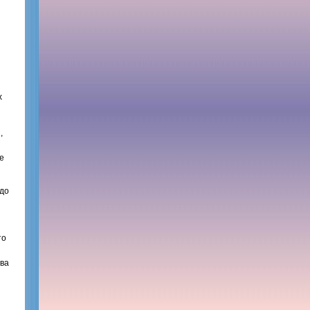
х
,
е
адо
то
Два