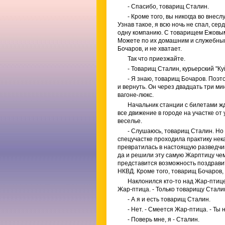
- Спасибо, товарищ Сталин.
- Кроме того, вы никогда во вне
Узнав такое, я всю ночь не спал, сер
одну компанию. С товарищем Ежовым,
Можете по их домашним и служебным 
Бочаров, и не хватает.
Так что приезжайте.
- Товарищ Сталин, курьерский "К
- Я знаю, товарищ Бочаров. Поэт
и вернуть. Он через двадцать три ми
вагоне-люкс.
Начальник станции с билетами ж
все движение в городе на участке о
веселье.
- Слушаюсь, товарищ Сталин. Но е
спецучастке проходила практику нек
превратилась в настоящую разведчицу
да и решили эту самую Жарптицу чем
представится возможность поздрави
НКВД. Кроме того, товарищ Бочаров, у
Наклонился кто-то над Жар-птицей
Жар-птица. - Только товарищу Стали
- А я и есть товарищ Сталин.
- Нет. - Смеется Жар-птица. - Ты
- Поверь мне, я - Сталин.