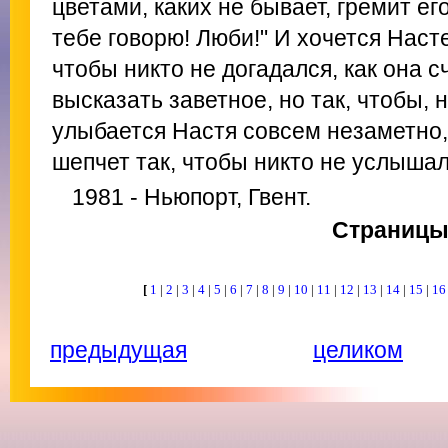
цветами, каких не бывает, гремит ег
тебе говорю! Люби!" И хочется Насте
чтобы никто не догадался, как она с
высказать заветное, но так, чтобы, н
улыбается Настя совсем незаметно,
шепчет так, чтобы никто не услышал
1981 - Ньюпорт, Гвент.
Страниц
[
1
|
2
|
3
|
4
|
5
|
6
|
7
|
8
|
9
|
10
|
11
|
12
|
13
|
14
|
15
|
1
предыдущая
целиком