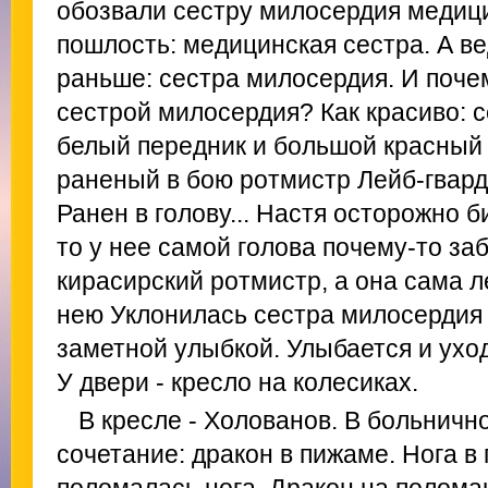
обозвали сестру милосердия медици
пошлость: медицинская сестра. А ве
раньше: сестра милосердия. И поче
сестрой милосердия? Как красиво: 
белый передник и большой красный к
раненый в бою ротмистр Лейб-гварди
Ранен в голову... Настя осторожно б
то у нее самой голова почему-то за
кирасирский ротмистр, а она сама л
нею Уклонилась сестра милосердия 
заметной улыбкой. Улыбается и уход
У двери - кресло на колесиках.
В кресле - Холованов. В больнич
сочетание: дракон в пижаме. Нога в 