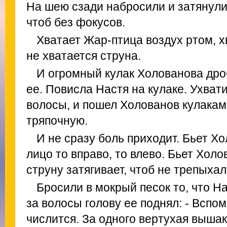
На шею сзади набросили и затянули.
чтоб без фокусов.
Хватает Жар-птица воздух ртом, х
не хватается струна.
И огромный кулак Холованова др
ее. Повисла Настя на кулаке. Ухва
волосы, и пошел Холованов кулакам
тряпочную.
И не сразу боль приходит. Бьет Хо
лицо то вправо, то влево. Бьет Хол
струну затягивает, чтоб не трепыхал
Бросили в мокрый песок то, что Н
за волосы голову ее поднял: - Вспом
числится. За одного вертухая вышак