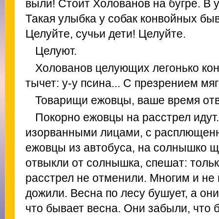
выли! Стоит Холованов на бугре. В 
Такая улыбка у собак конвойных быв
Целуйте, сучьи дети! Целуйте.
Целуют.
Холованов целующих легонько кон
тычет: у-у псина... С презрением мяг
Товарищи ежовцы, ваше время отв
Покорно ежовцы на расстрел идут
изорванными лицами, с расплющен
ежовцы из автобуса, на солнышко щ
отвыкли от солнышка, спешат: тольк
расстрел не отменили. Многим и не 
дожили. Весна по лесу бушует, а он
что бывает весна. Они забыли, что 