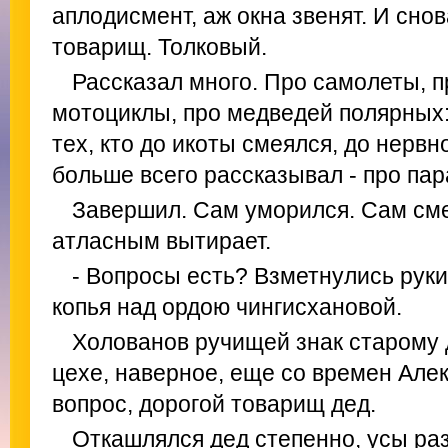
аплодисмент, аж окна звенят. И сно
товарищ. Толковый.
Рассказал много. Про самолеты, п
мотоциклы, про медведей полярных:
тех, кто до икоты смеялся, до нервн
больше всего рассказывал - про па
Завершил. Сам уморился. Сам сме
атласным вытирает.
- Вопросы есть? Взметнулись руки
копья над ордою чингисхановой.
Холованов ручищей знак старому 
цехе, наверное, еще со времен Алек
вопрос, дорогой товарищ дед.
Откашлялся дед степенно, усы раз