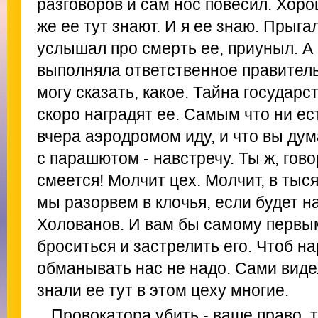
разговоров и сам нос повесил. Хор
же ее тут знают. И я ее знаю. Прыга
услышал про смерть ее, приуныл. А 
выполняла ответственное правител
могу сказать, какое. Тайна государс
скоро наградят ее. Самым что ни е
вчера аэродромом иду, и что вы ду
с парашютом - навстречу. Ты ж, гово
смеется! Молчит цех. Молчит, в тыся
мы разорвем в клочья, если будет н
Холованов. И вам бы самому первы
броситься и застрелить его. Чтоб на
обманывать нас не надо. Сами виде
знали ее тут в этом цеху многие.
Провокатора убить - ваше право, 