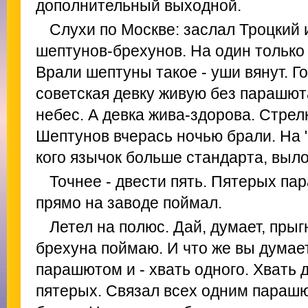
дополнительный выходной.
Слухи по Москве: заслал Троцкий 
шептунов-брехунов. На один только "
Врали шептуны такое - уши вянут. Г
советская девку живую без парашют
небес. А девка жива-здорова. Стрел
Шептунов вчерась ночью брали. На "
кого язычок больше стандарта, выло
Точнее - двести пять. Пятерых п
прямо на заводе поймал.
Летел на полюс. Дай, думает, прыг
брехуна поймаю. И что же вы думае
парашютом и - хвать одного. Хвать д
пятерых. Связал всех одним парашю