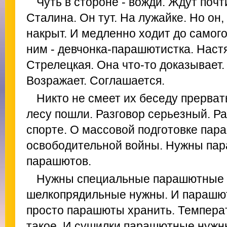
Чуть в стороне - вожди. Ждут поч
Сталина. Он тут. На лужайке. Но он,
накрыт. И медленно ходит до самого
ним - девчонка-парашютистка. Наст
Стрелецкая. Она что-то доказывает.
Возражает. Соглашается.
Никто не смеет их беседу прервать
лесу пошли. Разговор серьезный. Р
спорте. О массовой подготовке пар
освободительной войны. Нужны па
парашютов.
Нужны специальные парашютные 
шелкопрядильные нужны. И парашю
просто парашюты хранить. Температ
такое. И сушилки парашютные нужн