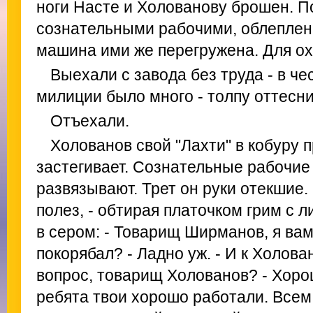
ноги Насте и Холованову брошен. П
сознательными рабочими, облеплен
машина ими же перегружена. Для о
Выехали с завода без труда - в ч
милиции было много - толпу оттесн
Отъехали.
Холованов свой "Лахти" в кобуру п
застегивает. Сознательные рабочие
развязывают. Трет он руки отекшие.
полез, - обтирая платочком грим с л
в сером: - Товарищ Ширманов, я ва
покорябал? - Ладно уж. - И к Холован
вопрос, товарищ Холованов? - Хор
ребята твои хорошо работали. Всем 