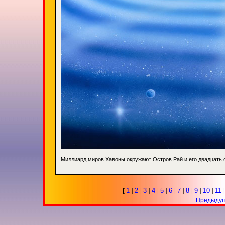
Миллиард миров Хавоны окружают Остров Рай и его двадцать
[
1
|
2
|
3
|
4
|
5
|
6
|
7
|
8
|
9
|
10
|
11
Предыду