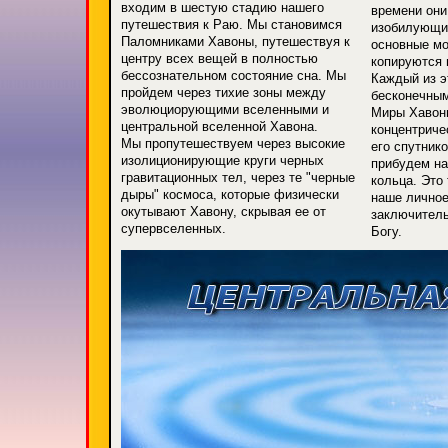
входим в шестую стадию нашего
времени они
путешествия к Раю. Мы становимся
изобилующи
Паломниками Хавоны, путешествуя к
основные мо
центру всех вещей в полностью
копируются 
бессознательном состояние сна. Мы
Каждый из э
пройдем через тихие зоны между
бесконечным
эволюциорующими вселенными и
Миры Хавон
центральной вселенной Хавона.
концентриче
Мы пропутешествуем через высокие
его спутник
изолиционирующие круги черных
прибудем н
гравитационных тел, через те "черные
кольца. Это 
дыры" космоса, которые физически
наше личное
окутывают Хавону, скрывая ее от
заключитель
супервселенных.
Богу.