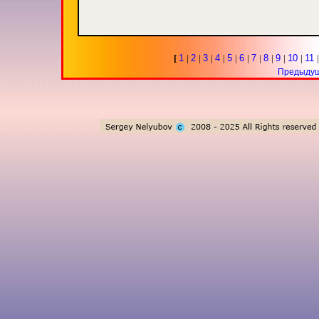
[
1
|
2
|
3
|
4
|
5
|
6
|
7
|
8
|
9
|
10
|
11
Предыду