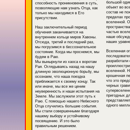
большой оди
способность проникновения в суть,
объект во вс
позволяющие нам узнать Отца, как
состав не по
только мы находимся в Его
пределах пр
присутствии.
вселенной. О
пространства
Наш заключительный период
частью вселе
обучения заканчивается на
наше обсужде
внутреннем кольце миров Хавоны.
наших уравне
Отсюда, третий и последний раз,
мы погрузимся в бессознательное
Вселенная ог
состояние. Когда мы проснемся, мы
последовател
будем в Раю.
разработали
Мы вынырнули из хаоса к воротам
проиллюстри
Рая. Оглядываясь назад на нашу
вселенной. Н
длинную эволюционную борьбу, мы
крошечная пе
осознаем, что наша поездка
что это пред
приближается к своему концу. Так
черных грави
или иначе, мы все же ценим
супервселен
неуверенность и наши испытания на
пригодных дл
Земле. Мы заслужили этот путь к
представляет
Раю. С помощью нашего Небесного
одного милли
Отца случились большие события.
Мы стали совершенными благодаря
нашему выбору и устойчивому
посвящению. И это было
правильным решением.