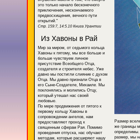
это только начало бесконечного
приключения, нескончаемого
предвосхищения, вечного пути
открытий."
Стр. 159:7, 14:5.10 Книга Урантии
Из Хавоны в Рай
Мир за миром, от седьмого кольца
Хавоны к пятому, мы все больше и
больше чувствуем личное
присутствие Всеобщего Отца,
создателя и строителя небес. Уже
давно мы постигли слияние с духом
Отца. Мы давно признали Отца в
его Сыне-Создателе, Михаиле. Мы
поклонялись и молились Отцу,
который утешал нас своей
любовью.
По мере продвижения от пятого к
первому кольцу Хавоны в
сопровождении ангелов, нам
Размер вселе
предоставляют проход к
же границы 
священным сферам Рая. Помимо
определимы.
проведения отпуска, нас обучают
размер, мы н
методам, которые расширяют нашу