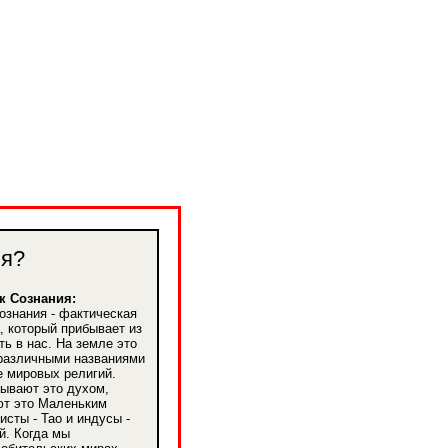
ия?
к Сознания:
ознания - фактическая
, который прибывает из
ть в нас. На земле это
 различными названиями
 мировых религий.
ывают это духом,
ют это Маленьким
исты - Tao и индусы -
й. Когда мы