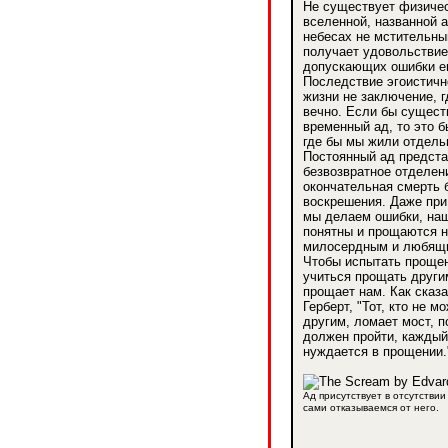
Не существует физичес
вселенной, названной 
небесах не мстительный
получает удовольствие
допускающих ошибки ег
Последствие эгоистичн
жизни не заключение, 
вечно. Если бы сущест
временный ад, то это б
где бы мы жили отдельн
Постоянный ад предста
безвозвратное отделени
окончательная смерть 
воскрешения. Даже при 
мы делаем ошибки, на
понятны и прощаются 
милосердным и любящ
Чтобы испытать проще
учиться прощать другим
прощает нам. Как сказ
Герберт, "Тот, кто не м
другим, ломает мост, п
должен пройти, каждый
нуждается в прощении.
Ад присутствует в отсутствии
сами отказываемся от него.