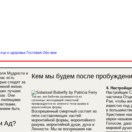
13
тьи о здоровье
Гостевая
Обо мне
теля Мудрости и
Кем мы будем после пробужден
нас есть
рые следят за
емной жизни.
4. Настройщи
аших лучших
Настройщик С
рах. Они
частичка Отца
Так же, как бабочка развивается из
и любящими
гусеницы, восходящий смертный
Рая, чтобы жи
вствами,
превращается из земного тела-храма в
известно под
моронтийную форму.
анием быть
в большинстве
Воскрешенный смертный состоит из
Христиане наз
пяти составляющих частей:
евреи называ
моронтийной формы, моронтийного
и Ад?
Голосом, даос
разума, моронтийной души, духа и
мировой душо
Личности. Мы не воскрешаем как