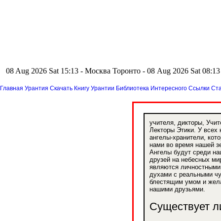
08 Aug 2026 Sat 15:13 - Москва
Торонто - 08 Aug 2026 Sat 08:
Главная
Урантия
Скачать Книгу Урантии
Библиотека Интересного
Ссылки
Ста
учителя, дикторы, Учи
Лекторы Этики. У всех 
ангелы-хранители, кото
нами во время нашей з
Ангелы будут среди н
друзей на небесных ми
являются личностным
духами с реальными чу
блестящим умом и жел
нашими друзьями.
Существует л