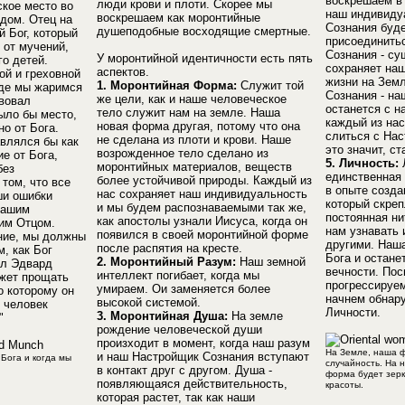
воскрешаем в 
люди крови и плоти. Скорее мы
кое место во
наш индивиду
воскрешаем как моронтийные
адом. Отец на
Сознания буде
душеподобные восходящие смертные.
 Бог, который
присоединитьс
 от мучений,
Сознания - су
У моронтийной идентичности есть пять
о детей.
сохраняет на
аспектов.
ой и греховной
жизни на Земл
1. Моронтийная Форма:
Служит той
где мы жаримся
Сознания - на
же цели, как и наше человеческое
вовал
останется с н
тело служит нам на земле. Наша
ыло бы место,
каждый из на
новая форма другая, потому что она
о от Бога.
слиться с Нас
не сделана из плоти и крови. Наше
влялся бы как
это значит, ст
возрожденное тело сделано из
е от Бога,
5. Личность:
Л
моронтийных материалов, веществ
без
единственная
более устойчивой природы. Каждый из
том, что все
в опыте созда
нас сохраняет наш индивидуальность
ши ошибки
который скреп
и мы будем распознаваемыми так же,
нашим
постоянная ни
как апостолы узнали Иисуса, когда он
им Отцом.
нам узнавать 
появился в своей моронтийной форме
ние, мы должны
другими. Наша
после распятия на кресте.
, как Бог
Бога и остане
2. Моронтийный Разум:
Наш земной
ал Эдвард
вечности. Пос
интеллект погибает, когда мы
ожет прощать
прогрессируе
умираем. Ои заменяется более
о которому он
начнем обнар
высокой системой.
 человек
Личности.
3. Моронтийная Душа:
На земле
"
рождение человеческой души
произходит в момент, когда наш разум
На Земле, наша ф
и наш Настройщик Сознания вступают
 Бога и когда мы
случайность. На 
в контакт друг с другом. Душа -
форма будет зер
появляющаяся действительность,
красоты.
которая растет, так как наши