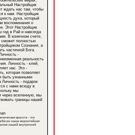
обительских мирах,
альный Настройщик
т ждать нас там, чтобы
я к нам. Настройщик
щность духа, который
ши воспоминания о
е. Этот Настройщик
ш гид в Рай и навсегда
ами. В конечном счете,
с сможет полностью
тройщиком Сознания, а
ать частичкой Бога.
ичность -
 неизменная реальность
ния. Личность - клей,
ляет нас. Это -
ть, которая позволяет
и быть узнанными
 Личность - подарок
тся с нами всюду в
кольку мы
м через вселенную, мы
уживать границы нашей
изическая красота - это
небесах наша моронтийная
калом нашей внутренней