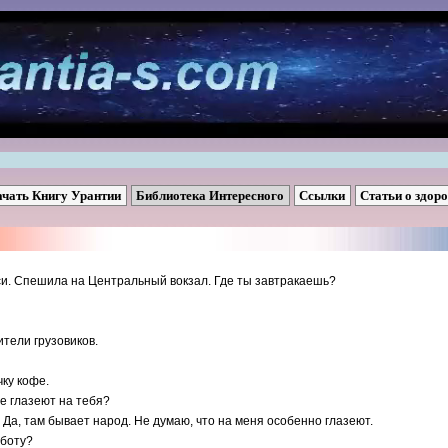
ачать Книгу Урантии
Библиотека Интересного
Ссылки
Статьи о здор
си. Спешила на Центральный вокзал. Где ты завтракаешь?
ители грузовиков.
чку кофе.
е глазеют на тебя?
я. Да, там бывает народ. Не думаю, что на меня особенно глазеют.
аботу?