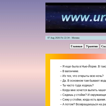
07 Aug 2026 Fri 22:34 - Москва
Главная
Урантия
Ск
– Я еще была в Нью-Йорке. В так
– В вагончике.
– Из тех, что открыты всю ночь?
– Да. В основном там бывают вод
– Ты часто туда ходишь?
– Когда мне хочется выпить чаше
– Сидишь у стойки? И окружающи
– Сижу у стойки, когда есть врем
– А потом? Возвращаешься на р