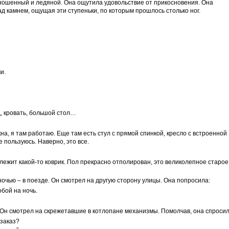
зношенный и ледяной. Она ощутила удовольствие от прикосновения. Она
ад камнем, ощущая эти ступеньки, по которым прошлось столько ног.
и.
д, кровать, большой стол…
кна, я там работаю. Еще там есть стул с прямой спинкой, кресло с встроенной
е пользуюсь. Наверно, это все.
и лежит какой-то коврик. Пол прекрасно отполирован, это великолепное старое
ночью – в поезде. Он смотрел на другую сторону улицы. Она попросила:
обой на ночь.
 Он смотрел на скрежетавшие в котлопане механизмы. Помолчав, она спросил
 заказ?