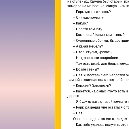
на ступеньку. Камень был старый, и
замерла на мгновение, согнувшись н
– Рорк, где ты живешь?
– Снимаю комнату.
– Какую?
– Просто комнату.
– Какая она? Какие там стены?
– Оклеенные обоями. Выцветшим
– А какая мебель?
– Стол, стулья, кровать.
– Нет, расскажи подробнее.
– Там есть шкаф для белья, комо
– Возле стены?
– Нет. Я поставил его напротив о
лампой и книжная полка, которой я н
– Коврики? Занавески?
– Кажется, на окнах что-то есть 
дерево.
– Я буду думать о твоей комнате 
– Рорк, разреши мне остаться с т
– Нет.
Она проследила за его взглядом.
– Как тебе удалось получить этот