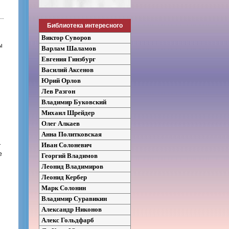
о…
Библиотека интересного
Виктор Суворов
ы
Варлам Шаламов
Евгения Гинзбург
Василий Аксенов
Юрий Орлов
Лев Разгон
Владимир Буковский
Михаил Шрейдер
Олег Алкаев
Анна Политковская
Иван Солоневич
т
е
Георгий Владимов
Леонид Владимиров
Леонид Кербер
Марк Солонин
Владимир Суравикин
Александр Никонов
Алекс Гольдфарб