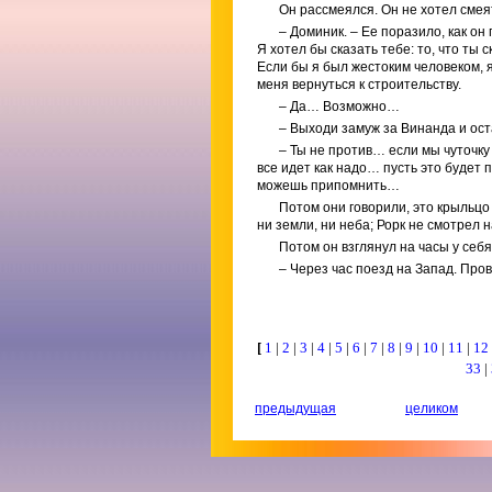
Он рассмеялся. Он не хотел смеят
– Доминик. – Ее поразило, как о
Я хотел бы сказать тебе: то, что ты 
Если бы я был жестоким человеком, 
меня вернуться к строительству.
– Да… Возможно…
– Выходи замуж за Винанда и оста
– Ты не против… если мы чуточку
все идет как надо… пусть это будет
можешь припомнить…
Потом они говорили, это крыльцо
ни земли, ни неба; Рорк не смотрел 
Потом он взглянул на часы у себя 
– Через час поезд на Запад. Про
[
1
|
2
|
3
|
4
|
5
|
6
|
7
|
8
|
9
|
10
|
11
|
12
33
|
предыдущая
целиком