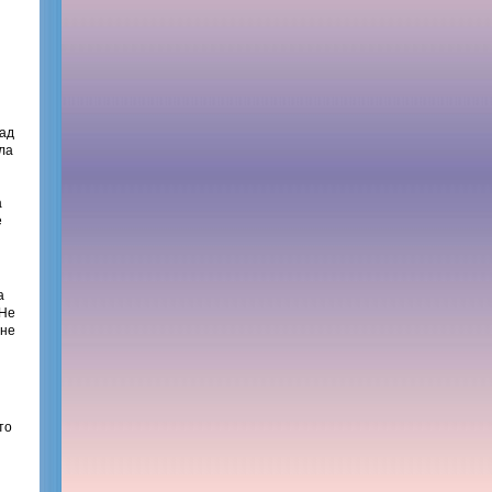
зад
ла
а
е
а
 Не
 не
то