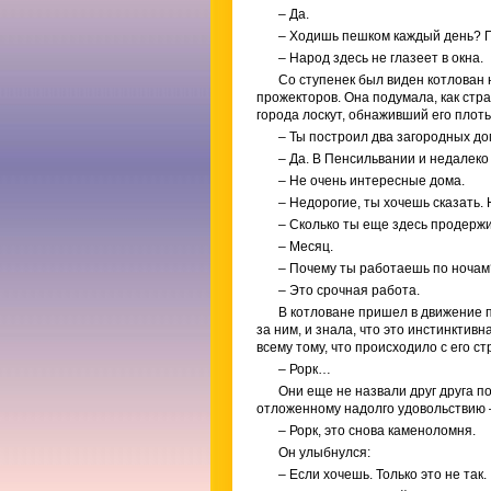
– Да.
– Ходишь пешком каждый день? По
– Народ здесь не глазеет в окна.
Со ступенек был виден котлован 
прожекторов. Она подумала, как ст
города лоскут, обнаживший его плоть
– Ты построил два загородных дом
– Да. В Пенсильвании и недалеко
– Не очень интересные дома.
– Недорогие, ты хочешь сказать.
– Сколько ты еще здесь продерж
– Месяц.
– Почему ты работаешь по ночам
– Это срочная работа.
В котловане пришел в движение 
за ним, и знала, что это инстинктив
всему тому, что происходило с его с
– Рорк…
Они еще не назвали друг друга п
отложенному надолго удовольствию –
– Рорк, это снова каменоломня.
Он улыбнулся:
– Если хочешь. Только это не так.