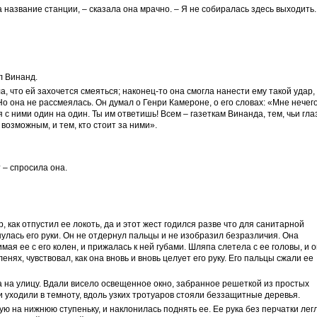
а название станции, – сказала она мрачно. – Я не собиралась здесь выходить.
л Винанд.
а, что ей захочется смеяться; наконец-то она смогла нанести ему такой удар,
о она не рассмеялась. Он думал о Генри Камероне, о его словах: «Мне нечег
я с ними один на один.
Ты
им ответишь! Всем – газеткам Винанда, тем, чьи гла
возможным, и тем, кто стоит за ними».
? – спросила она.
р, как отпустил ее локоть, да и этот жест годился разве что для санитарной
нулась его руки. Он не отдернул пальцы и не изобразил безразличия. Она
имая ее с его колен, и прижалась к ней губами. Шляпа слетела с ее головы, и 
нях, чувствовал, как она вновь и вновь целует его руку. Его пальцы сжали ее
 на улицу. Вдали висело освещенное окно, забранное решеткой из простых
 уходили в темноту, вдоль узких тротуаров стояли беззащитные деревья.
ю на нижнюю ступеньку, и наклонилась поднять ее. Ее рука без перчатки лег