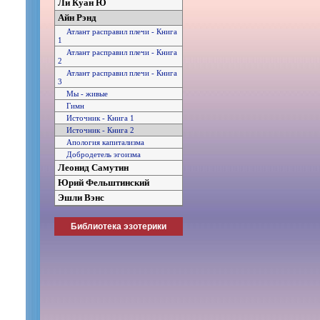
Ли Куан Ю
Айн Рэнд
Атлант расправил плечи - Книга
1
Атлант расправил плечи - Книга
2
Атлант расправил плечи - Книга
3
Мы - живые
Гимн
Источник - Книга 1
Источник - Книга 2
Апология капитализма
Добродетель эгоизма
Леонид Самутин
Юрий Фельштинский
Эшли Вэнс
Библиотека эзотерики