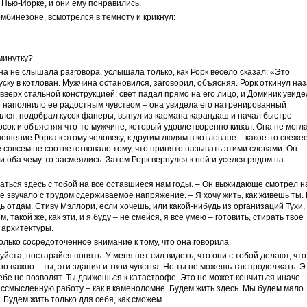
 Нью-Йорке, и они ему понравились.
мбинезоне, всмотрелся в темноту и крикнул:
минутку?
на не слышала разговора, услышала только, как Рорк весело сказал: «Это
пуску в котлован. Мужчина остановился, заговорил, объясняя. Рорк откинул на
вверх стальной конструкцией; свет падал прямо на его лицо, и Доминик увиде
е наполнило ее радостным чувством – она увидела его натренированный
ился, подобрал кусок фанеры, вынул из кармана карандаш и начал быстро
досок и объясняя что-то мужчине, который удовлетворенно кивал. Она не могл
ошение Рорка к этому человеку, к другим людям в котловане – какое-то свеже
е совсем не соответствовало тому, что принято называть этими словами. Он
и оба чему-то засмеялись. Затем Рорк вернулся к ней и уселся рядом на
остаться здесь с тобой на все оставшиеся нам годы. – Он выжидающе смотрел н
осе звучало с трудом сдерживаемое напряжение. – Я хочу жить, как живешь ты.
дь отдам. Стиву Мэллори, если хочешь, или какой-нибудь из организаций Тухи,
 такой же, как эти, и я буду – не смейся, я все умею – готовить, стирать твое
 архитектуры.
олько сосредоточенное внимание к тому, что она говорила.
уйста, постарайся понять. У меня нет сил видеть, что они с тобой делают, что
о важно – ты, эти здания и твои чувства. Но ты не можешь так продолжать. Э
ебе не позволят. Ты движешься к катастрофе. Это не может кончиться иначе.
ессмысленную работу – как в каменоломне. Будем жить здесь. Мы будем мало
. Будем жить только для себя, как сможем.