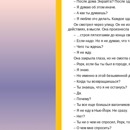
– После дома Энрайта? После з
– Я думаю об этом иначе.
– А как ты думаешь?
– Я люблю это делать. Каждое зд
Он смотрел через улицу. Он не из
действиях, в мысли. Она произнесла 
– …строя пятиэтажки до конца с
– Если надо. Но я не думаю, что т
– Чего ты ждешь?
– Я не жду.
Она закрыла глаза, но не смогла с
– Рорк, если бы ты был в городе,
– Я знаю.
– Но именно в этой безымянной 
– Когда ты возвращаешься?
– Ты знаешь, что я не останусь?
– Да.
– Почему?
– Ты все еще боишься вагончиков-
– Я не еду в Нью-Йорк. Не сразу.
– Нет?
– Ты ни о чем не спросил, Рорк, 
– О чем мне спросить?