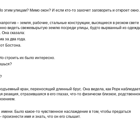
 этим улицам? Мимо окон? И если кто-то захочет заговорить и откроет окн
напротив – земля, рабочие, стальные конструкции, высящиеся в резком свете
ранно видеть свежевырытую землю посреди улицы, будто вырванный из одежд
. Она сказала:
а за два года.
 от Бостона.
 Но строить их было интересно.
ишься?
?
подъемный кран, переносящий длинный брус. Она видела, как Рорк наблюдае
ная реакция, отразившаяся в его глазах, что-то физически близкое, родственно
троением.
о имени. Было какое-то чувственное наслаждение в том, чтобы предаться
 произнести имя и знать, что он его слышит.