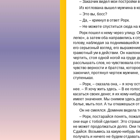
– Заказчик видел мои постройки в
Из котлована вышел мужчина в ко
– Это вы, босс?
– Да, – крикнул в ответ Рорк.
– Не можете спуститься сюда на 
Рорк пошел к нему через улицу. О
легко», а затем оба направились к с
голову, наблюдая за поднимавшейся 
его серьезный взгляд, его выражени
грамотный ум в действии. Он наклон
чертить, стоя одной ногой на груде 
расслышать слов, но чувствовала отн
чувство верности и братства, которо
закончил, протянул чертеж мужчине, 
ступеньках.
– Рорк, – сказала она, – я хочу 
нее. – Я хочу жить здесь. – В ее гол
касаться своих денег, я их кому-нибу
имеет значения. Мы снимем здесь дом,
белье, мыть пол. А ты откажешься от
Он не смеялся. Доминик видела т
– Рорк, постарайся понять, пожал
они еще с тобой сделают. Это страшн
не может продолжаться долго. Они т
Сдайся. Возьмись за какую-нибудь б
получать и ничего не будем отдавать