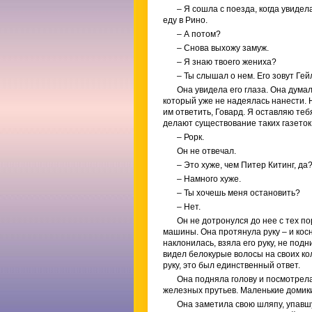
– Я сошла с поезда, когда увидел
еду в Рино.
– А потом?
– Снова выхожу замуж.
– Я знаю твоего жениха?
– Ты слышал о нем. Его зовут Гей
Она увидела его глаза. Она думал
который уже не надеялась нанести. Н
им ответить, Говард. Я оставляю теб
делают существование таких газеток 
– Рорк.
Он не отвечал.
– Это хуже, чем Питер Китинг, да
– Намного хуже.
– Ты хочешь меня остановить?
– Нет.
Он не дотронулся до нее с тех по
машины. Она протянула руку – и кос
наклонилась, взяла его руку, не подн
видел белокурые волосы на своих коле
руку, это был единственный ответ.
Она подняла голову и посмотрела
железных прутьев. Маленькие домики
Она заметила свою шляпу, упавшу