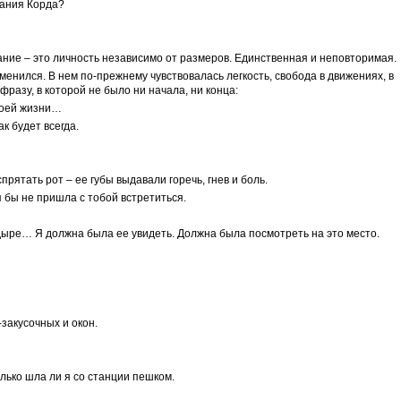
дания Корда?
ание – это личность независимо от размеров. Единственная и неповторимая.
менился. В нем по-прежнему чувствовалась легкость, свобода в движениях, в
фразу, в которой не было ни начала, ни конца:
воей жизни…
ак будет всегда.
прятать рот – ее губы выдавали горечь, гнев и боль.
 я бы не пришла с тобой встретиться.
дыре… Я должна была ее увидеть. Должна была посмотреть на это место.
закусочных и окон.
только шла ли я со станции пешком.