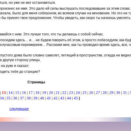
ься, но уже не мог остановиться.
н произнес ее имя. Это дало ей силы выслушать последовавшие за этим слова:
сказала, было для меня соблазном, во всяком случае на мгновение. Но это не т
я бы принял твое предложение. Чтобы увидеть, как скоро ты начнешь умолять
вайся с ним. Это лучше того, что ты делаешь с собой сейчас.
 посидим здесь… и… не будем говорить об этом, а просто побеседуем, как бу
 получасовым перемирием… Расскажи мне, как ты проводил время здесь, все, ч
 пустого дома было словно самолет, летящий в пространстве, откуда не видно
на другую сторону улицы.
на руке и сказал:
водить тебя до станции?
Страницы
|
13
|
14
|
15
|
16
|
17
|
18
|
19
|
20
|
21
|
22
|
23
|
24
|
25
|
26
|
27
|
28
|
29
|
30
|
31
|
34
|
35
|
36
|
37
|
38
|
39
|
40
|
41
|
42
|
43
|
44
|
45
]
следующая