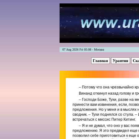
07 Aug 2026 Fri 05:08 - Москва
Главная
Урантия
Ск
– Потому что она чрезвычайно к
Винанд откинул назад голову и г
– Господи Боже, Тухи, разве на мн
принести вам извинения, если, позв
предложения. Но у меня и в мыслях 
сводник. – Тухи поднялся со стула. 
встречаться с миссис Питер Китинг.
– Я и не думал, что оно у вас по
предложению. Я это предвидел еще н
позволил себе приготовиться к еще о