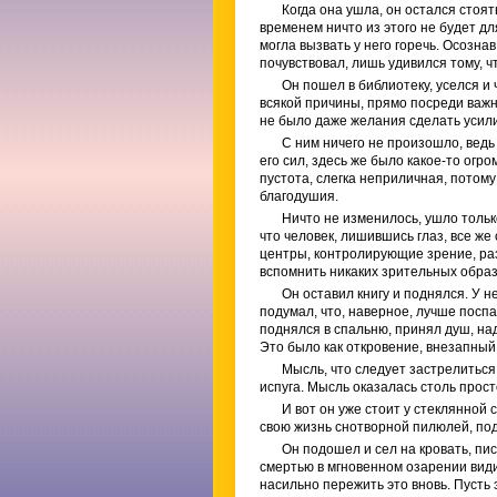
Когда она ушла, он остался стоят
временем ничто из этого не будет д
могла вызвать у него горечь. Осознав
почувствовал, лишь удивился тому, ч
Он пошел в библиотеку, уселся и 
всякой причины, прямо посреди важн
не было даже желания сделать усили
С ним ничего не произошло, ведь
его сил, здесь же было какое-то огр
пустота, слегка неприличная, потому
благодушия.
Ничто не изменилось, ушло тольк
что человек, лишившись глаз, все же
центры, контролирующие зрение, раз
вспомнить никаких зрительных образ
Он оставил книгу и поднялся. У 
подумал, что, наверное, лучше поспа
поднялся в спальню, принял душ, на
Это было как откровение, внезапный 
Мысль, что следует застрелиться
испуга. Мысль оказалась столь прост
И вот он уже стоит у стеклянной
свою жизнь снотворной пилюлей, под
Он подошел и сел на кровать, пис
смертью в мгновенном озарении видит
насильно пережить это вновь. Пусть 