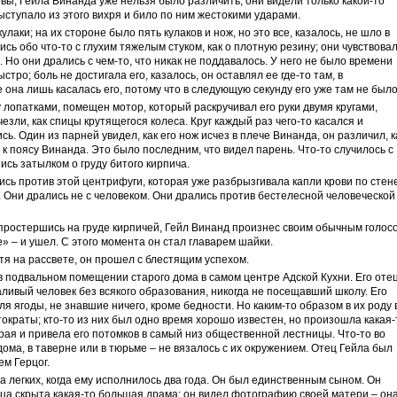
вы, Гейла Винанда уже нельзя было различить; они видели только какой-то
 выступало из этого вихря и било по ним жестокими ударами.
лаки; на их стороне было пять кулаков и нож, но это все, казалось, не шло в
ись обо что-то с глухим тяжелым стуком, как о плотную резину; они чувствовал
. Но они дрались с чем-то, что никак не поддавалось. У него не было времени
стро; боль не достигала его, казалось, он оставлял ее где-то там, в
е она лишь касалась его, потому что в следующую секунду его уже там не было
у лопатками, помещен мотор, который раскручивал его руки двумя кругами,
чезли, как спицы крутящегося колеса. Круг каждый раз чего-то касался и
ь. Один из парней увидел, как его нож исчез в плече Винанда, он различил, к
, к поясу Винанда. Это было последним, что видел парень. Что-то случилось с
ись затылком о груду битого кирпича.
сь против этой центрифуги, которая уже разбрызгивала капли крови по стен
. Они дрались не с человеком. Они дрались против бестелесной человеческой
спростершись на груде кирпичей, Гейл Винанд произнес своим обычным голос
» – и ушел. С этого момента он стал главарем шайки.
тя на рассвете, он прошел с блестящим успехом.
в подвальном помещении старого дома в самом центре Адской Кухни. Его оте
ливый человек без всякого образования, никогда не посещавший школу. Его
оля ягоды, не знавшие ничего, кроме бедности. Но каким-то образом в их роду 
тократы; кто-то из них был одно время хорошо известен, но произошла какая-
орая и привела его потомков в самый низ общественной лестницы. Что-то во
дома, в таверне или в тюрьме – не вязалось с их окружением. Отец Гейла был
м Герцог.
а легких, когда ему исполнилось два года. Он был единственным сыном. Он
отца скрыта какая-то большая драма; он видел фотографию своей матери – он