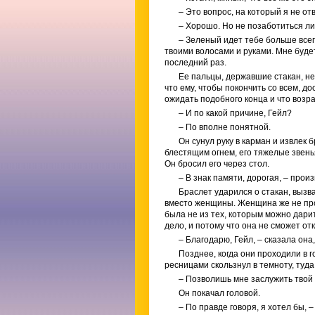
– Это вопрос, на который я не отв
– Хорошо. Но не позаботиться л
– Зеленый идет тебе больше всег
твоими волосами и руками. Мне буде
последний раз.
Ее пальцы, державшие стакан, не 
что ему, чтобы покончить со всем, д
ожидать подобного конца и что возр
– И по какой причине, Гейл?
– По вполне понятной.
Он сунул руку в карман и извлек
блестящим огнем, его тяжелые звень
Он бросил его через стол.
– В знак памяти, дорогая, – прои
Браслет ударился о стакан, вызва
вместо женщины. Женщина же не прои
была не из тех, которым можно дарит
дело, и потому что она не сможет отк
– Благодарю, Гейл, – сказала она,
Позднее, когда они проходили в 
ресницами скользнул в темноту, туда
– Позволишь мне заслужить твой
Он покачал головой.
– По правде говоря, я хотел бы, –