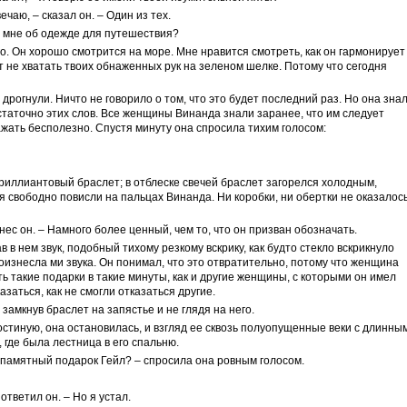
ечаю, – сказал он. – Один из тех.
и мне об одежде для путешествия?
о. Он хорошо смотрится на море. Мне нравится смотреть, как он гармонирует
т не хватать твоих обнаженных рук на зеленом шелке. Потому что сегодня
дрогнули. Ничто не говорило о том, что это будет последний раз. Но она знал
остаточно этих слов. Все женщины Винанда знали заранее, что им следует
ажать бесполезно. Спустя минуту она спросила тихим голосом:
 бриллиантовый браслет; в отблеске свечей браслет загорелся холодным,
я свободно повисли на пальцах Винанда. Ни коробки, ни обертки не оказалось
знес он. – Намного более ценный, чем то, что он призван обозначать.
в в нем звук, подобный тихому резкому вскрику, как будто стекло вскрикнуло
знесла ми звука. Он понимал, что это отвратительно, потому что женщина
ь такие подарки в такие минуты, как и другие женщины, с которыми он имел
азаться, как не смогли отказаться другие.
 замкнув браслет на запястье и не глядя на него.
гостиную, она остановилась, и взгляд ее сквозь полуопущенные веки с длинны
, где была лестница в его спальню.
 памятный подарок Гейл? – спросила она ровным голосом.
 ответил он. – Но я устал.