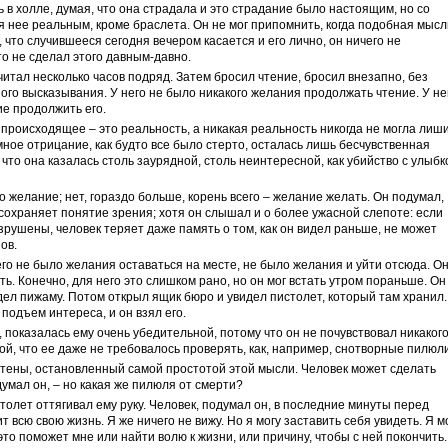
ь в холле, думая, что она страдала и это страдание было настоящим, но со
ля нее реальным, кроме браслета. Он не мог припомнить, когда подобная мысл
, что случившееся сегодня вечером касается и его лично, он ничего не
то не сделал этого давным-давно.
читал несколько часов подряд. Затем бросил чтение, бросил внезапно, без
ого высказывания. У него не было никакого желания продолжать чтение. У не
е продолжить его.
 происходящее – это реальность, а никакая реальность никогда не могла лиш
омное отрицание, как будто все было стерто, осталась лишь бесчувственная
 что она казалась столь заурядной, столь неинтересной, как убийство с улыбк
о желание; нет, гораздо больше, корень всего – желание желать. Он подумал,
 сохраняет понятие зрения; хотя он слышал и о более ужасной слепоте: если
рушены, человек теряет даже память о том, как он видел раньше, не может
ов.
него не было желания оставаться на месте, не было желания и уйти отсюда. О
ть. Конечно, для него это слишком рано, но он мог встать утром пораньше. Он
дел пижаму. Потом открыл ящик бюро и увидел пистолет, который там хранил.
подъем интереса, и он взял его.
, показалась ему очень убедительной, потому что он не почувствовал никаког
ой, что ее даже не требовалось проверять, как, например, снотворные пилюли
 стены, остановленный самой простотой этой мысли. Человек может сделать
умал он, – но какая же пилюля от смерти?
толет оттягивал ему руку. Человек, подумал он, в последние минуты перед
 всю свою жизнь. Я же ничего не вижу. Но я могу заставить себя увидеть. Я м
это поможет мне или найти волю к жизни, или причину, чтобы с ней покончить.