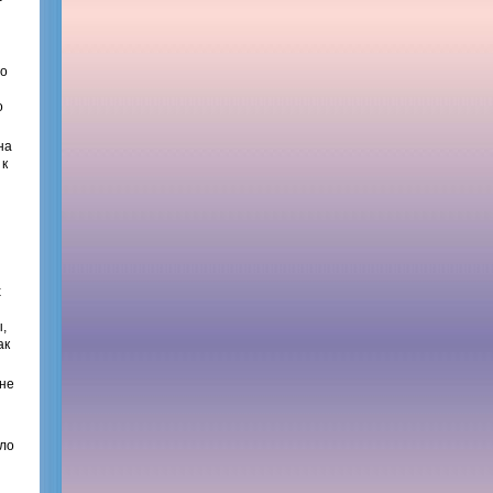
го
о
на
 к
х
,
ак
 не
ило