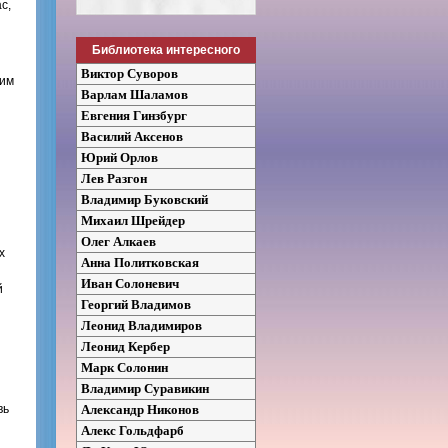
с,
Библиотека интересного
Виктор Суворов
хим
Варлам Шаламов
Евгения Гинзбург
Василий Аксенов
Юрий Орлов
Лев Разгон
Владимир Буковский
Михаил Шрейдер
Олег Алкаев
х
Анна Политковская
Иван Солоневич
й
Георгий Владимов
Леонид Владимиров
Леонид Кербер
Марк Солонин
Владимир Суравикин
Александр Никонов
вь
Алекс Гольдфарб