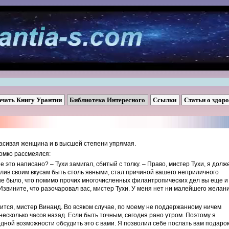
ачать Книгу Урантии
Библиотека Интересного
Ссылки
Статьи о здор
расивая женщина и в высшей степени упрямая.
ромко рассмеялся:
е это написано? – Тухи замигал, сбитый с толку. – Право, мистер Тухи, я долж
олив своим вкусам быть столь явными, стал причиной вашего неприличного
не было, что помимо прочих многочисленных филантропических дел вы еще и
– Извините, что разочаровал вас, мистер Тухи. У меня нет ни малейшего желан
явится, мистер Винанд. Во всяком случае, по моему не поддержанному ничем
есколько часов назад. Если быть точным, сегодня рано утром. Поэтому я
дной возможности обсудить это с вами. Я позволил себе послать вам подарок