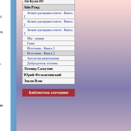
Ли Куан Ю
Айн Рэнд
Атлант расправил плечи - Книга
1
 с
Атлант расправил плечи - Книга
2
Атлант расправил плечи - Книга
а,
3
Мы - живые
Гимн
Источник - Книга 1
Источник - Книга 2
Апология капитализма
Добродетель эгоизма
.
Леонид Самутин
Юрий Фельштинский
Эшли Вэнс
Библиотека эзотерики
ми