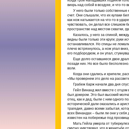
Когда трое нападавших подняли голо
вихрь над собой в воздухе, и что-то
У него были только собственные ку
счет. Они слышали, что их кулаки бил
как нож натыкается на что-то в ударе
чувствовать, он делал все слишком бы
пространстве над местом схватки, гд
Казалось, у него за спиной, межд
видны были только эти круги; руки ис
останавливался. Но спицы не ломалис
плечо встряхнулось, а нож упал вниз
его подбородком, и он упал, стукнувш
Еще долго оставшиеся двое драли
позади них. Но все было бесполезно
воли.
Когда они сдались и хрипели, ра
«Мы провернем это дело на рассвете
Грабеж барж начали два дня спус
Гейл Винанд жил вместе с отцом 
был докером. Это был высокий молча
отец, как и дед, были с ним одного п
исторической дали оказались и арис
трагедия, давно всеми забытая, кот
всех Винандах – были ли они у себя 
известен на побережье под прозвище
Мать Гейла умерла от туберкулез
смутно чувствовал, что в женитьбе 