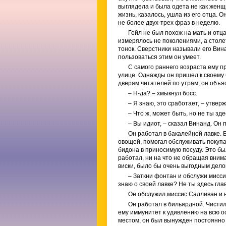
выглядела и была одета не как женщи
жизнь, казалось, ушла из его отца. 
не более двух-трех фраз в неделю.
Гейл не был похож на мать и отц
измерялось не поколениями, а столе
тонок. Сверстники называли его Винан
пользоваться этим он умеет.
С самого раннего возраста ему п
улице. Однажды он пришел к своему 
дверям читателей по утрам; он объяс
– Н-да? – хмыкнул босс.
– Я знаю, это сработает, – утвер
– Что ж, может быть, но не ты зде
– Вы идиот, – сказал Винанд. Он 
Он работал в бакалейной лавке. 
овощей, помогал обслуживать покупа
бидона в приносимую посуду. Это был
работал, ни на что не обращая внима
виски, было бы очень выгодным дело
– Заткни фонтан и обслужи мисси
знаю о своей лавке? Не ты здесь гла
Он обслужил миссис Салливан и не
Он работал в бильярдной. Чистил
ему иммунитет к удивлению на всю о
местом, он был вынужден постоянно 