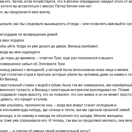
ам его. Затем, если почувствуете, что я вполне оправданно ожидал этого от ва
 хотите вы встретиться с миссис Питер Китинг или нет.
ся, вы предлагаете мне взятку.
разыграли, вас бы следовало вышвырнуть отсюда – или позволить вам выйти су
ем подарке по возвращении домой.
на ваш подарок.
тобы уйти. Когда он уже дошел до двери, Винанд прибавил:
 когда вы мне надоедите.
 до поры до времени, – ответил Тухи, еще раз поклонился и вышел.
н совершенно забыл об Эллсворте Тухи.
инанд ужинал с женщиной, у которой была белоснежная кожа лица и мягкие
три столетия отцов и братьев, которые убили бы человека даже за намек о те
йл Винанд.
 хрустальный стакан с водой к губам, была так же совершенна, как серебряны
вненного таланта, и Винанд с некоторым интересом разглядывал ее. Пламя
оздавало такую красоту, что он пожалел, что оно живое и он не может просто
 думать, что придет в голову.
ниво улыбаясь, произнесла она, – когда все вокруг станет холодным и
и поплывем куда-нибудь, где солнце и тепло, как мы сделали прошлой зимой.
инанда, и он никому и никогда не объяснял эту загадку. Многие женщины
 тоже уже спрашивала его. И теперь, так как он продолжал молчать, она вно
значит, – я говорю об имени твоей изумительной яхты?