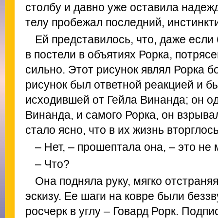
столбу и давно уже оставила надежд
телу пробежал последний, инстинкт
Ей представилось, что, даже если
в постели в объятиях Рорка, потряс
сильно. Этот рисунок являл Рорка бо
рисунок был ответной реакцией и бы
исходившей от Гейла Винанда; он од
Винанда, и самого Рорка, он взрывал
стало ясно, что в их жизнь вторглос
– Нет, – прошептала она, – это не
– Что?
Она подняла руку, мягко отстраняя
эскизу. Ее шаги на ковре были безз
росчерк в углу – Говард Рорк. Подпис